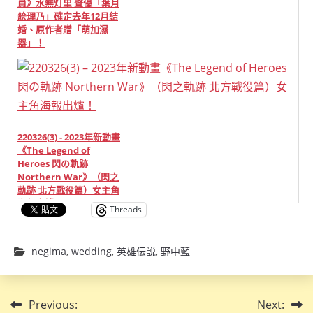
員》水無灯里 聲優「葉月
絵理乃」確定去年12月結
婚、原作者贈「萌加濕
器」！
220326(3) - 2023年新動畫
《The Legend of
Heroes 閃の軌跡
Northern War》（閃之
軌跡 北方戰役篇）女主角
海報出爐！
Threads
negima
,
wedding
,
英雄伝説
,
野中藍
文
Previous:
Next: