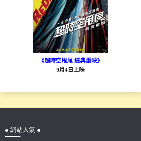
《超時空甩尾 經典重映》
9月4日上映
● 網站人氣 ●