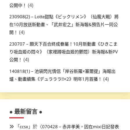
(4)
公開中！
230908(2) – Lotte甜點《ビックリメン》（仙魔大戰）將
在10月放送新動畫、「武井宏之」新海報&預告片一同公
(4)
開！
230707 – 願天下百合終成眷屬！10月新動畫《ひきこま
り吸血姫の悶々》（家裡蹲吸血姬的鬱悶）新海報&新PV
(4)
公開！
140818(1) – 池袋閃光情侶「岸谷新羅×塞爾提」海報出
(4)
爐、動畫續集《デュラララ!!×2》明年1月首播！
● 最新留言 ●
「
」於〈
ccsx
070428 – 赤井孝美，因在mixi日記發表