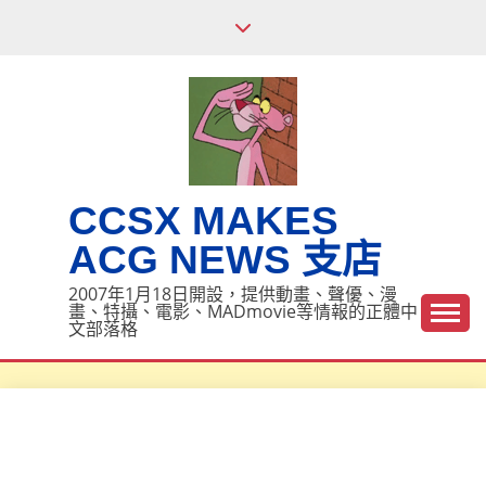
Skip
to
content
CCSX MAKES
ACG NEWS 支店
2007年1月18日開設，提供動畫、聲優、漫
畫、特攝、電影、MADmovie等情報的正體中
文部落格