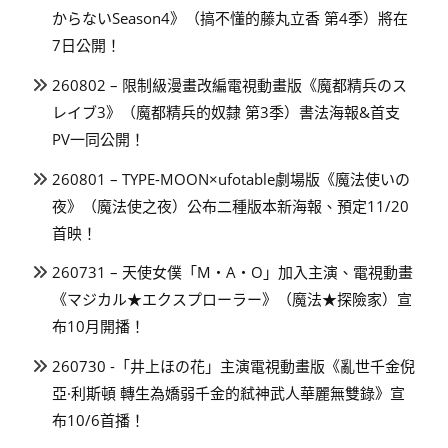
からないSeason4》（搞不懂的藤丸立香 第4季）將在
7日公開！
260802 – 限制級漫畫改編電視動畫版《魔都精兵のス
レイブ3》（魔都精兵的奴隸 第3季）書法海報&首支
PV一同公開！
260801 – TYPE-MOON×ufotable劇場版《魔法使いの
夜》（魔法使之夜）公布二種版本新海報、預定11/20
首映！
260731 – 天使女僕「M・A・O」加入主演、電視動畫
《マジカル★エクスプローラー》（魔法★探險家）宣
布10月開播！
260730 -「井上ほの花」主演電視動畫版《亂世千金倪
亞·利斯頓 轉生為嬌弱千金的弒神武人華麗無雙錄》宣
布10/6首播！