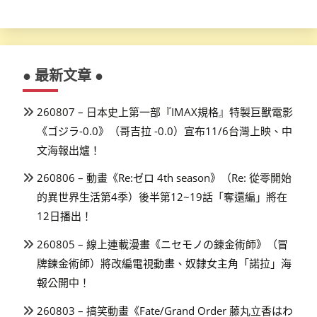
● 最新文章 ●
260807 – 日本史上第一部『IMAX規格』特製巨獸電影
《ゴジラ-0.0》（哥吉拉 -0.0）宣布11/6台灣上映、中
文海報出爐！
260806 – 動畫《Re:ゼロ 4th season》（Re: 從零開始
的異世界生活第4季）後半第12~19話「奪還編」將在
12日播出！
260805 – 線上連載漫畫《ニセモノの錬金術師》（冒
牌鍊金術師）將改編電視動畫、奴隸女主角「諾拉」海
報公開中！
260803 – 搞笑動畫《Fate/Grand Order 藤丸立香はわ