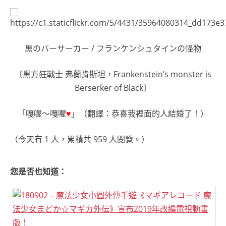
黒のバーサーカー / フランケンシュタインの怪物
〔黑方狂戰士 弗蘭肯斯坦，Frankenstein’s monster is
Berserker of Black〕
「嘎喔～嘎喔
♥
」（翻譯：恭喜我裡面的人結婚了！）
（今天有 1 人，累積共 959 人閱覽。）
您是否也知道：