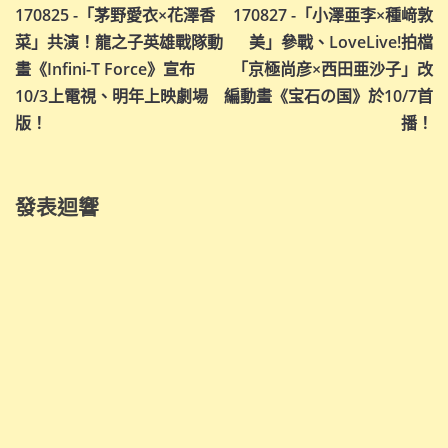
170825 -「茅野愛衣×花澤香
170827 -「小澤亜李×種﨑敦
章
菜」共演！龍之子英雄戰隊動
美」參戰、LoveLive!拍檔
導
畫《Infini-T Force》宣布
「京極尚彦×西田亜沙子」改
10/3上電視、明年上映劇場
編動畫《宝石の国》於10/7首
覽
版！
播！
發表迴響