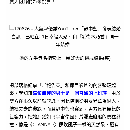
廣大粉絲們帶來驚喜！
.
她的左手無名指套上一顆好大的鑽戒糖果(笑)
.
把部落格記事「ご報告♡」和節目影片的內容整理起
來，就知道
這位幸運的男士是一個普通的上班族
，由於
雙方在很久以前就認識，因此堪稱從朋友昇華為戀人、
結褵夫妻的典範。而且野中藍也寫到，男方具有無比的
包容力，把她那猶如《宇宙學園》
片瀨志麻
般的勇猛莽
撞、像是《CLANNAD》
伊吹風子
一樣的天然呆、還有