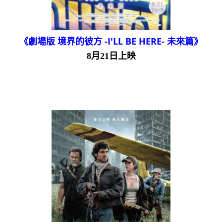
《劇場版 境界的彼方 -I'LL BE HERE- 未來篇》
8月21日上映