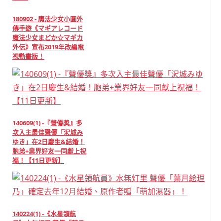
180902 - 魔法少女小圓外
傳手遊《マギアレコード
魔法少女まどか☆マギカ
外伝》宣布2019年改編電
視動畫版！
140609(1) -『聲優獎』多
次入主最佳聲優「沢城み
ゆき」在2日慶生&結婚！
胞弟+業界好友一同獻上祝
福！【11日更新】
140224(1) -《水星領航