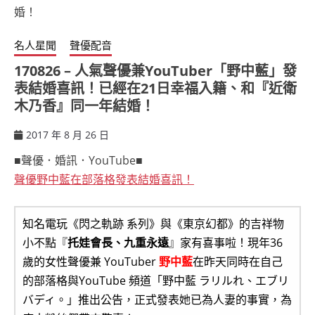
名人星聞
聲優配音
170826 – 人氣聲優兼YouTuber「野中藍」發
表結婚喜訊！已經在21日幸福入籍、和『近衛
木乃香』同一年結婚！
2017 年 8 月 26 日
ccsx
■聲優．婚訊．YouTube■
聲優野中藍在部落格發表結婚喜訊！
知名電玩《閃之軌跡 系列》與《東京幻都》的吉祥物
小不點『
托娃會長、九重永遠
』家有喜事啦！現年36
歲的女性聲優兼 YouTuber
野中藍
在昨天同時在自己
的部落格與YouTube 頻道「野中藍 ラリルれ、エブリ
バディ。」推出公告，正式發表她已為人妻的事實，為