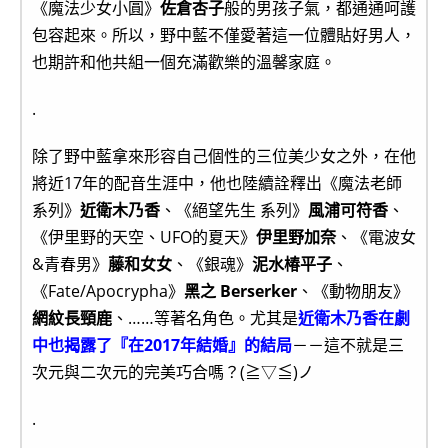
《魔法少女小圓》
佐倉杏子
般的男孩子氣，都通通呵護
包容起來。所以，野中藍不僅愛著這一位體貼好男人，
也期許和他共組一個充滿歡樂的溫馨家庭。
.
除了野中藍拿來形容自己個性的三位美少女之外，在他
將近17年的配音生涯中，他也陸續詮釋出《魔法老師
系列》
近衛木乃香
、《絕望先生 系列》
風浦可符香
、
《伊里野的天空、UFO的夏天》
伊里野加奈
、《電波女
&青春男》
藤和女女
、《銀魂》
泥水椿平子
、
《Fate/Apocrypha》
黑之 Berserker
、《動物朋友》
網紋長頸鹿
、……等著名角色。尤其是
近衛木乃香在劇
中也揭露了『在2017年結婚』的結局
－－這不就是三
次元與二次元的完美巧合嗎？(≧▽≦)ノ
.