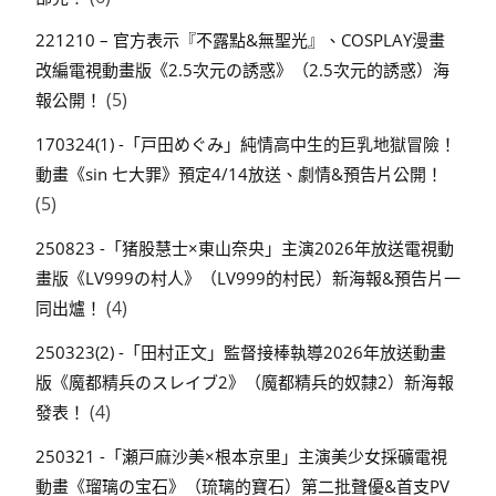
221210 – 官方表示『不露點&無聖光』、COSPLAY漫畫
改編電視動畫版《2.5次元の誘惑》（2.5次元的誘惑）海
(5)
報公開！
170324(1) -「戸田めぐみ」純情高中生的巨乳地獄冒險！
動畫《sin 七大罪》預定4/14放送、劇情&預告片公開！
(5)
250823 -「猪股慧士×東山奈央」主演2026年放送電視動
畫版《LV999の村人》（LV999的村民）新海報&預告片一
(4)
同出爐！
250323(2) -「田村正文」監督接棒執導2026年放送動畫
版《魔都精兵のスレイブ2》（魔都精兵的奴隸2）新海報
(4)
發表！
250321 -「瀬戸麻沙美×根本京里」主演美少女採礦電視
動畫《瑠璃の宝石》（琉璃的寶石）第二批聲優&首支PV