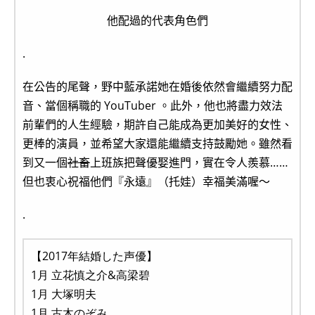
他配過的代表角色們
.
在公告的尾聲，野中藍承諾她在婚後依然會繼續努力配
音、當個稱職的 YouTuber 。此外，他也將盡力效法
前輩們的人生經驗，期許自己能成為更加美好的女性、
更棒的演員，並希望大家還能繼續支持鼓勵她。雖然看
到又一個
社畜
上班族把聲優娶進門，實在令人羨慕……
但也衷心祝福他們『永遠』（托娃）幸福美滿喔～
.
【2017年結婚した声優】
1月 立花慎之介&高梁碧
1月 大塚明夫
1月 古木のぞみ