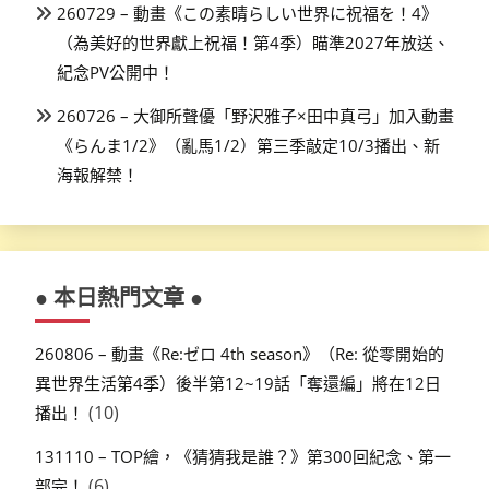
260729 – 動畫《この素晴らしい世界に祝福を！4》
（為美好的世界獻上祝福！第4季）瞄準2027年放送、
紀念PV公開中！
260726 – 大御所聲優「野沢雅子×田中真弓」加入動畫
《らんま1/2》（亂馬1/2）第三季敲定10/3播出、新
海報解禁！
● 本日熱門文章 ●
260806 – 動畫《Re:ゼロ 4th season》（Re: 從零開始的
異世界生活第4季）後半第12~19話「奪還編」將在12日
(10)
播出！
131110 – TOP繪，《猜猜我是誰？》第300回紀念、第一
(6)
部完！