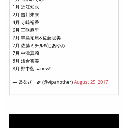
1月 近江知永
2月 吉川未来
4月 寺崎裕香
6月 三咲麻里
7月 寺島拓篤&佐藤聡美
7月 佐藤ミチル&辻あゆみ
7月 中津真莉
8月 浅倉杏美
8月 野中藍 ←new!!
— あなざー🌿 (@vipanother)
August 25, 2017
.