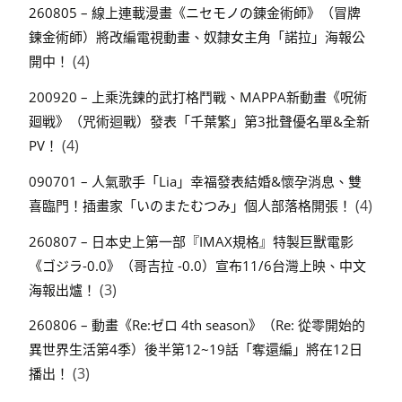
260805 – 線上連載漫畫《ニセモノの錬金術師》（冒牌
鍊金術師）將改編電視動畫、奴隸女主角「諾拉」海報公
(4)
開中！
200920 – 上乘洗鍊的武打格鬥戰、MAPPA新動畫《呪術
廻戦》（咒術迴戰）發表「千葉繁」第3批聲優名單&全新
(4)
PV！
090701 – 人氣歌手「Lia」幸福發表結婚&懷孕消息、雙
(4)
喜臨門！插畫家「いのまたむつみ」個人部落格開張！
260807 – 日本史上第一部『IMAX規格』特製巨獸電影
《ゴジラ-0.0》（哥吉拉 -0.0）宣布11/6台灣上映、中文
(3)
海報出爐！
260806 – 動畫《Re:ゼロ 4th season》（Re: 從零開始的
異世界生活第4季）後半第12~19話「奪還編」將在12日
(3)
播出！