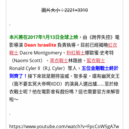
圖片大小：2221×3310
.
本片將在2017年1月13日全球上映
，由《跨界失控》電
影導演
Dean Israelite
負責執導。目前已經揭曉
紅衣
戰士
Dacre Montgomery、
粉紅戰士
娜歐蜜·史考特
（Naomi Scott）、
黑衣戰士
林路迪、
藍衣戰士
Ronald Cyler II（R.J. Cyler）等人，
五位金剛戰士終於
到齊了！
接下來就是期待宙威、智多星，還有幽冥女王
（我不要玄冥大帝啊XDD）的演員人選出爐……至於綠
衣戰士呢？他在電影會有戲份嗎？這也需要官方來解答
啦～
.
https://www.youtube.com/watch?v=FpcCoW5gA7w