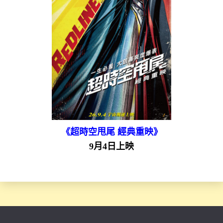
《超時空甩尾 經典重映》
9月4日上映