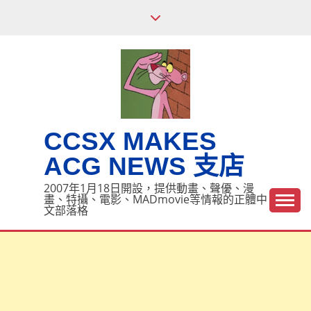
Skip
to
content
CCSX MAKES
ACG NEWS 支店
2007年1月18日開設，提供動畫、聲優、漫
畫、特攝、電影、MADmovie等情報的正體中
文部落格