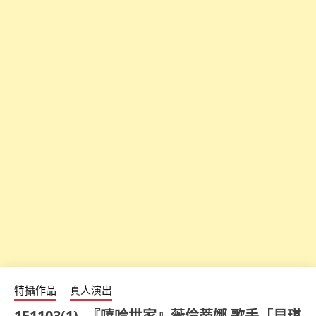
特攝作品
真人演出
151103(1) -『嘻哈世家』薇倫蒂娜 歌手「貝琪