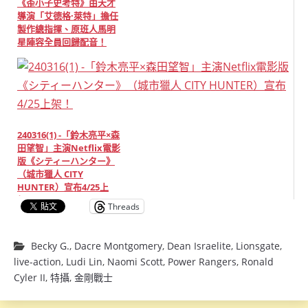
《歪小子史考特》由天才
導演「艾德格·萊特」擔任
製作總指揮、原班人馬明
星陣容全員回歸配音！
240316(1) -「鈴木亮平×森
田望智」主演Netflix電影
版《シティーハンター》
（城市獵人 CITY
HUNTER）宣布4/25上
架！
Threads
Becky G.
,
Dacre Montgomery
,
Dean Israelite
,
Lionsgate
,
live-action
,
Ludi Lin
,
Naomi Scott
,
Power Rangers
,
Ronald
Cyler II
,
特攝
,
金剛戰士