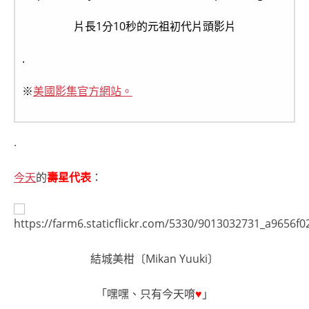
片長1分10秒的元祖初代片頭影片
.
※
美國影集官方網站。
.
今天
的
壽星代表
：
結城美柑〔Mikan Yuuki〕
「嘿嘿、只有今天唷
♥
」