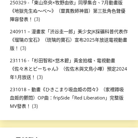
250329 -「東山奈央×牧野由依」同學集合、7月動畫版
《地獄先生ぬ～べ～》（靈異教師神眉）第三批角色聲優
(3)
陣容發表！
240911 – 漫畫家「渋谷圭一郎」美少女JK採礦科普代表作
《瑠璃の宝石》（琉璃的寶石）宣布2025年放送電視動畫
(3)
版！
231116 -「杉田智和×悠木碧」黃金拍檔、電視動畫
《佐々木とピーちゃん》（佐佐木與文鳥小嗶）預定2024
(3)
年1月放送！
231018 – 動畫《ひきこまり吸血姫の悶々》（家裡蹲吸
血姬的鬱悶）OP曲：fripSide「Red Liberation」完整版
(3)
MV發表！