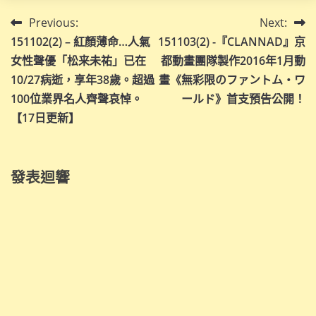
文
Previous:
Next:
151102(2) – 紅顏薄命…人氣
151103(2) -『CLANNAD』京
章
女性聲優「松来未祐」已在
都動畫團隊製作2016年1月動
導
10/27病逝，享年38歲。超過
畫《無彩限のファントム・ワ
100位業界名人齊聲哀悼。
ールド》首支預告公開！
覽
【17日更新】
發表迴響