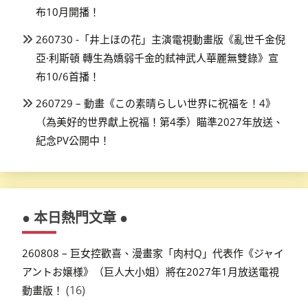
布10月開播！
260730 -「井上ほの花」主演電視動畫版《亂世千金倪
亞·利斯頓 轉生為嬌弱千金的弒神武人華麗無雙錄》宣
布10/6首播！
260729 – 動畫《この素晴らしい世界に祝福を！4》
（為美好的世界獻上祝福！第4季）瞄準2027年放送、
紀念PV公開中！
● 本日熱門文章 ●
260808 – 巨女控歡喜、漫畫家「肉村Q」代表作《ジャイ
アントお嬢様》（巨人大小姐）將在2027年1月放送電視
(16)
動畫版！