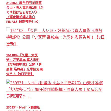
210602 - 舞台飛到美國舊
金山、真人電影第2集《か
ぐや様は告らせたい》
（輝夜姬想讓人告白
FINAL）最新預告片公
開！
161108 -「久世」大反
派、好萊塢3D真人電影
《攻殼機動隊》公開「史
嘉蕾·喬韓森」光學迷彩預
告片！【9日更新】
230331 - Netflix動畫版