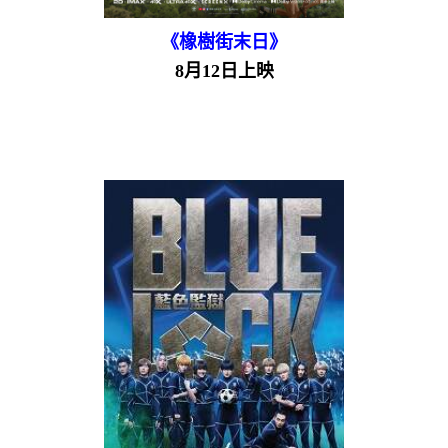
《橡樹街末日》
8月12日上映