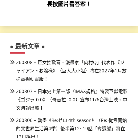
長按圖片看答案！
● 最新文章 ●
260808 – 巨女控歡喜、漫畫家「肉村Q」代表作《ジ
ャイアントお嬢様》（巨人大小姐）將在2027年1月放
送電視動畫版！
260807 – 日本史上第一部『IMAX規格』特製巨獸電影
《ゴジラ-0.0》（哥吉拉 -0.0）宣布11/6台灣上映、中
文海報出爐！
260806 – 動畫《Re:ゼロ 4th season》（Re: 從零開始
的異世界生活第4季）後半第12~19話「奪還編」將在
12日播出！