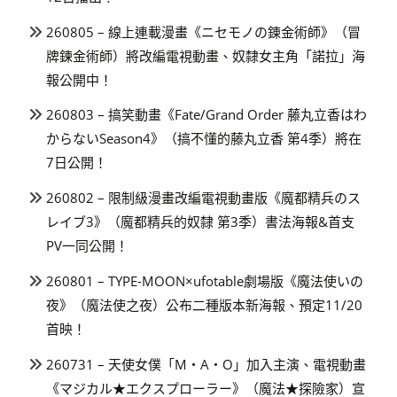
260805 – 線上連載漫畫《ニセモノの錬金術師》（冒
牌鍊金術師）將改編電視動畫、奴隸女主角「諾拉」海
報公開中！
260803 – 搞笑動畫《Fate/Grand Order 藤丸立香はわ
からないSeason4》（搞不懂的藤丸立香 第4季）將在
7日公開！
260802 – 限制級漫畫改編電視動畫版《魔都精兵のス
レイブ3》（魔都精兵的奴隸 第3季）書法海報&首支
PV一同公開！
260801 – TYPE-MOON×ufotable劇場版《魔法使いの
夜》（魔法使之夜）公布二種版本新海報、預定11/20
首映！
260731 – 天使女僕「M・A・O」加入主演、電視動畫
《マジカル★エクスプローラー》（魔法★探險家）宣