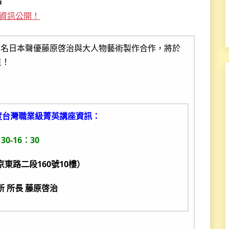
■
資訊公開！
知名日本聲優藤原啓治與大人物藝術製作合作，將於
星！
度台灣職業級菁英講座資訊：
0-16：30
東路二段160號10樓）
所 所長 藤原啓治