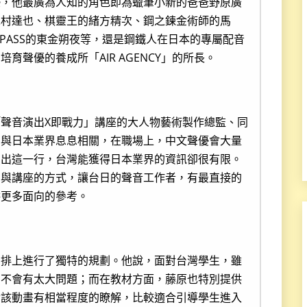
優，他最廣為人知的角色即為蠟筆小新的爸爸野原廣
木村達也、棋靈王的緒方精次、鋼之鍊金術師的馬
O-PASS的東金朔夜等，還是鋼鐵人在日本的專屬配音
聲優的養成所「AIR AGENCY」的所長。
聲音演出X即戰力」講座的大人物藝術製作總監、同
圈與日本業界息息相關，在職場上，中文聲優會大量
演出這一行，台灣能獲得日本業界的資訊卻很有限。
訓與講座的方式，讓台日的聲音工作者，有最直接的
供更多面向的參考。
安排上進行了獨特的規劃。他說，面對台灣學生，雖
，不會有太大問題；而在教材方面，藤原也特別提供
對該動畫有相當程度的瞭解，比較適合引導學生進入