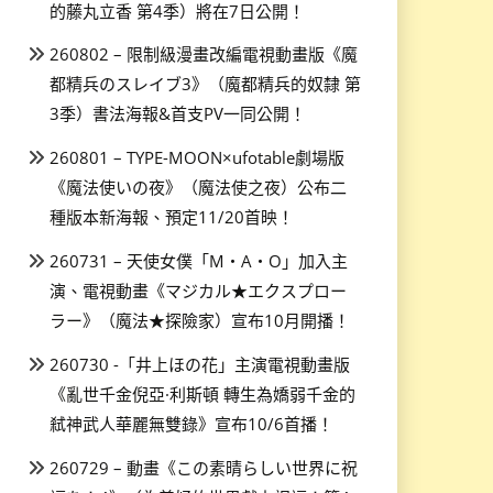
的藤丸立香 第4季）將在7日公開！
260802 – 限制級漫畫改編電視動畫版《魔
都精兵のスレイブ3》（魔都精兵的奴隸 第
3季）書法海報&首支PV一同公開！
260801 – TYPE-MOON×ufotable劇場版
《魔法使いの夜》（魔法使之夜）公布二
種版本新海報、預定11/20首映！
260731 – 天使女僕「M・A・O」加入主
演、電視動畫《マジカル★エクスプロー
ラー》（魔法★探險家）宣布10月開播！
260730 -「井上ほの花」主演電視動畫版
《亂世千金倪亞·利斯頓 轉生為嬌弱千金的
弒神武人華麗無雙錄》宣布10/6首播！
260729 – 動畫《この素晴らしい世界に祝