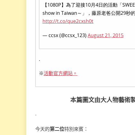
【1080P】為了迎接10月4日的活動「SWEET x 
show in Taiwan～」，藤原老爸公開2
http://t.co/que2cxsh0t
— ccsx (@ccsx_123)
August 21, 2015
.
※
活動官方網站。
本篇圖文由大人物藝術
.
今天的
第二位
特別來賓：