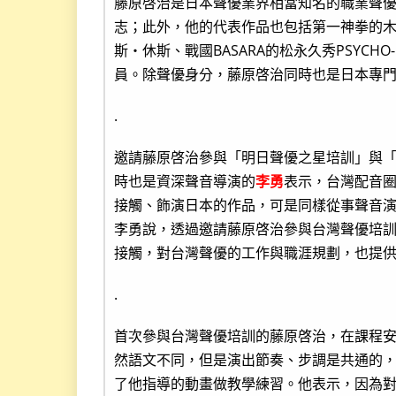
藤原啓治是日本聲優業界相當知名的職業聲
志；此外，他的代表作品也包括第一神拳的
斯‧休斯、戰國BASARA的松永久秀PSYCH
員。除聲優身分，藤原啓治同時也是日本專門培育
.
邀請藤原啓治參與「明日聲優之星培訓」與「
時也是資深聲音導演的
李勇
表示，台灣配音
接觸、飾演日本的作品，可是同樣從事聲音
李勇說，透過邀請藤原啓治參與台灣聲優培
接觸，對台灣聲優的工作與職涯規劃，也提
.
首次參與台灣聲優培訓的藤原啓治，在課程
然語文不同，但是演出節奏、步調是共通的
了他指導的動畫做教學練習。他表示，因為