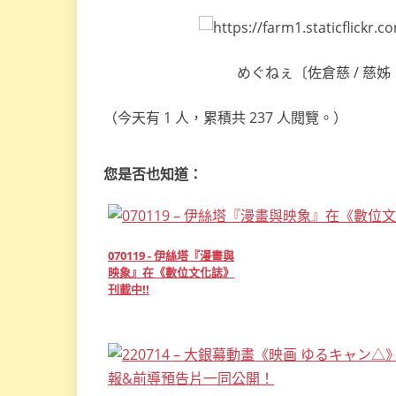
めぐねぇ〔佐倉慈 / 慈姊，Meg
（今天有 1 人，累積共 237 人閱覽。）
您是否也知道：
070119 - 伊絲塔『漫畫與
映象』在《數位文化誌》
刊載中!!