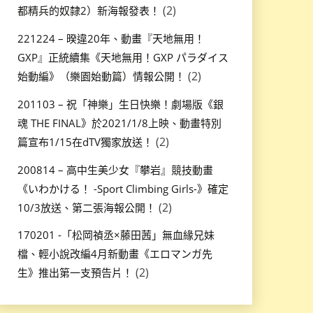
(2)
都精兵的奴隸2）新海報發表！
221224 – 暌違20年、動畫『天地無用！
GXP』正統續集《天地無用！GXP パラダイス
(2)
始動編》（樂園始動篇）情報公開！
201103 – 祝「神樂」生日快樂！劇場版《銀
魂 THE FINAL》於2021/1/8上映、動畫特別
(2)
篇宣布1/15在dTV獨家放送！
200814 – 高中生美少女『攀岩』競技動畫
《いわかける！ -Sport Climbing Girls-》確定
(2)
10/3放送、第二張海報公開！
170201 -「松岡禎丞×藤田茜」無血緣兄妹
檔、輕小說改編4月新動畫《エロマンガ先
(2)
生》推出第一支預告片！