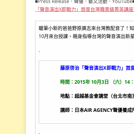
■Press Release．聲優．藝文活動．YouTube
「聲音演出X即戰力」首度台灣職業級菁英講座
蠟筆小新的爸爸野原廣志來台灣教配音了！
10月來台授課，親身指導台灣的聲音演出新
.
藤原啓治「聲音演出X即戰力」首
時間：2015年 10月3日 （六）14：3
地點：超越基金會講堂（台北市南京
講師：日本AIR AGENCY聲優養成
.