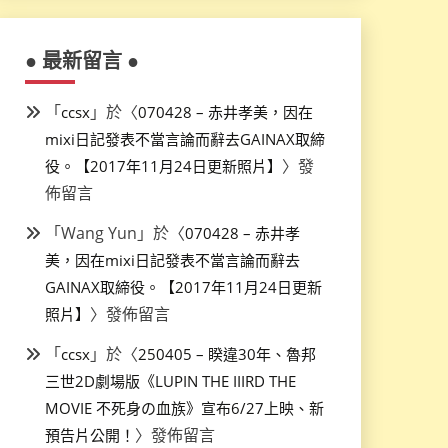
● 最新留言 ●
「
」於〈
ccsx
070428 – 赤井孝美，因在
mixi日記發表不當言論而辭去GAINAX取締
〉發
役。【2017年11月24日更新照片】
佈留言
「
Wang Yun
」於〈
070428 – 赤井孝
美，因在mixi日記發表不當言論而辭去
GAINAX取締役。【2017年11月24日更新
〉發佈留言
照片】
「
」於〈
ccsx
250405 – 睽違30年、魯邦
三世2D劇場版《LUPIN THE IIIRD THE
MOVIE 不死身の血族》宣布6/27上映、新
〉發佈留言
預告片公開！