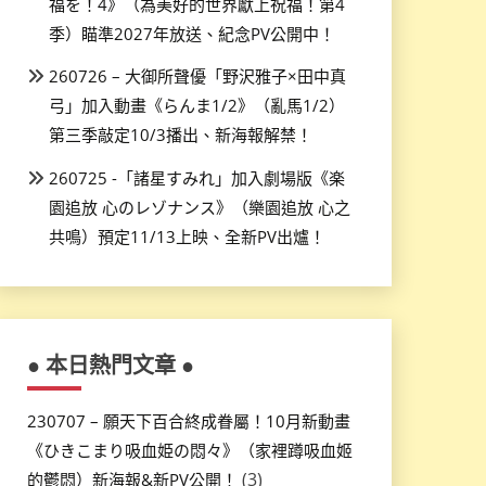
福を！4》（為美好的世界獻上祝福！第4
季）瞄準2027年放送、紀念PV公開中！
260726 – 大御所聲優「野沢雅子×田中真
弓」加入動畫《らんま1/2》（亂馬1/2）
第三季敲定10/3播出、新海報解禁！
260725 -「諸星すみれ」加入劇場版《楽
園追放 心のレゾナンス》（樂園追放 心之
共鳴）預定11/13上映、全新PV出爐！
● 本日熱門文章 ●
230707 – 願天下百合終成眷屬！10月新動畫
《ひきこまり吸血姫の悶々》（家裡蹲吸血姬
(3)
的鬱悶）新海報&新PV公開！