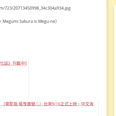
umi Sakura is Megu-ne〕