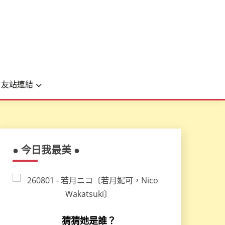
友站連結
● 今日我最美 ●
猜猜她是誰？