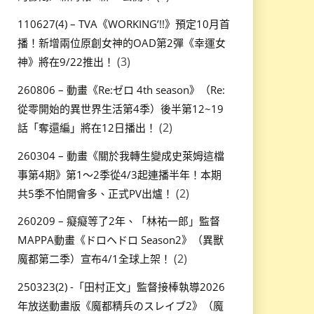
110627(4) – TVA《WORKING’!!》預定10月首
播！新增兩位原創女神的OAD第2彈《幸運女
(3)
神》將在9/22推出！
260806 – 動畫《Re:ゼロ 4th season》（Re:
從零開始的異世界生活第4季）後半第12~19
(2)
話「奪還編」將在12日播出！
260304 – 動畫《關於我轉生變成史萊姆這檔
事第4期》第1～2季從4/3起連播半年！本期
(2)
共5季不怕開會多、正式PV出爐！
260209 – 癡癡等了2年、「林祐一郎」監督
MAPPA動畫《ドロヘドロ Season2》（異獸
(2)
魔都第二季）宣布4/1全球上架！
250323(2) -「田村正文」監督接棒執導2026
年放送動畫版《魔都精兵のスレイブ2》（魔