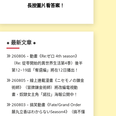
長按圖片看答案！
● 最新文章 ●
260806 – 動畫《Re:ゼロ 4th season》
（Re: 從零開始的異世界生活第4季）後半
第12~19話「奪還編」將在12日播出！
260805 – 線上連載漫畫《ニセモノの錬金
術師》（冒牌鍊金術師）將改編電視動
畫、奴隸女主角「諾拉」海報公開中！
260803 – 搞笑動畫《Fate/Grand Order
藤丸立香はわからないSeason4》（搞不懂