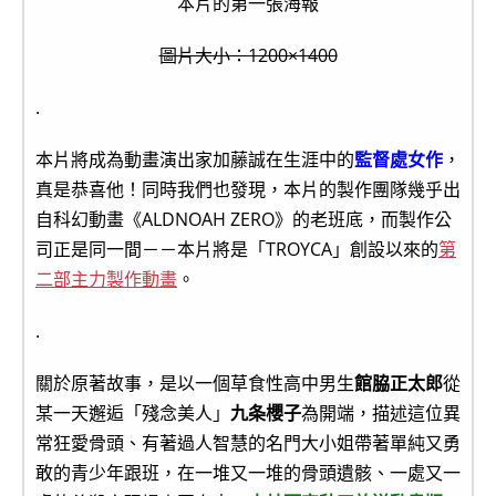
本片的第一張海報
圖片大小：1200×1400
.
本片將成為動畫演出家加藤誠在生涯中的
監督處女作
，
真是恭喜他！同時我們也發現，本片的製作團隊幾乎出
自科幻動畫《ALDNOAH ZERO》的老班底，而製作公
司正是同一間－－本片將是「TROYCA」創設以來的
第
二部主力製作動畫
。
.
關於原著故事，是以一個草食性高中男生
館脇正太郎
從
某一天邂逅「殘念美人」
九条櫻子
為開端，描述這位異
常狂愛骨頭、有著過人智慧的名門大小姐帶著單純又勇
敢的青少年跟班，在一堆又一堆的骨頭遺骸、一處又一