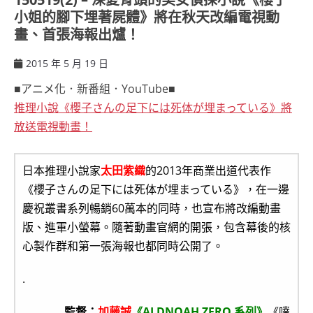
小姐的腳下埋著屍體》將在秋天改編電視動
畫、首張海報出爐！
2015 年 5 月 19 日
ccsx
■アニメ化．新番組．YouTube■
推理小說《櫻子さんの足下には死体が埋まっている》將
放送電視動畫！
日本推理小說家
太田紫織
的2013年商業出道代表作
《櫻子さんの足下には死体が埋まっている》，在一邊
慶祝叢書系列暢銷60萬本的同時，也宣布將改編動畫
版、進軍小螢幕。隨著動畫官網的開張，包含幕後的核
心製作群和第一張海報也都同時公開了。
.
監督：
加藤誠
《ALDNOAH ZERO 系列》
《噗