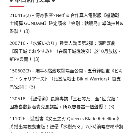
210413(2) – 傳奇影業×Netflix 合作真人電影版《機動戰
士鋼彈 GUNDAM》確定請來『金剛：骷髏島』導演拍片&
(3)
監製！
200716 -「水瀬いのり」睡美人動畫第2彈：嗜睡喜劇
《魔王城でおやすみ》（在魔王城說晚安）於10月放送、
(3)
新PV公開！
150602(3) – 觸手&黏液攻擊場面公開、五分鐘動畫《ビキ
ニ・ウォリアーズ》（比基尼戰士 Bikini Warriors）首支
(3)
PV公開！
130518 -《聲優道》長篇專訪「三石琴乃」全1回完結：
(3)
因為喜歡對著麥克風講話，所以想要當一個聲優！
111026 – 遊戲書《女王之刃 Queen’s Blade Rebellion》
將播出電視動畫版！聲優「水樹奈々」7小時演唱會精華將