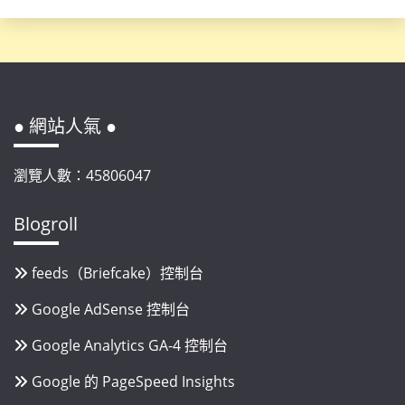
● 網站人氣 ●
瀏覽人數：45806047
Blogroll
feeds（Briefcake）控制台
Google AdSense 控制台
Google Analytics GA-4 控制台
Google 的 PageSpeed Insights