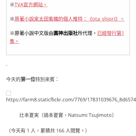
※
TVA官方網站。
※
原著小說家太田紫織的個人推特：《ota_shiori》。
※原著小說中文版由
圓神出版社
所代理，
已經發行第1
集。
.
今天的
第一位
特別來賓：
辻本夏実〔過本夏實，Natsumi Tsujimoto〕
（今天有 1 人，累積共 166 人閱覽。）