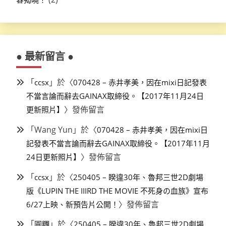
● 最新留言 ●
「
」於〈
ccsx
070428 – 赤井孝美，因在mixi日記發表
不當言論而辭去GAINAX取締役。【2017年11月24日
〉發佈留言
更新照片】
「
Wang Yun
」於〈
070428 – 赤井孝美，因在mixi日
記發表不當言論而辭去GAINAX取締役。【2017年11月
〉發佈留言
24日更新照片】
「
」於〈
ccsx
250405 – 睽違30年、魯邦三世2D劇場
版《LUPIN THE IIIRD THE MOVIE 不死身の血族》宣布
〉發佈留言
6/27上映、新預告片公開！
「
」於〈
圓糰
250405 – 睽違30年、魯邦三世2D劇場