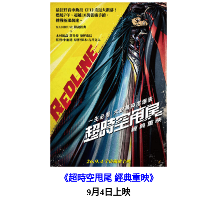
《超時空甩尾 經典重映》
9月4日上映