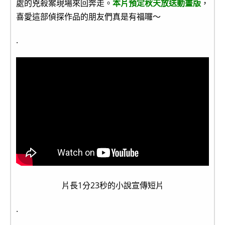
處的兇殺案現場來回奔走。
本片預定秋天放送動畫版
，
喜愛這部偵探作品的朋友們真是有福囉～
.
片長1分23秒的小說宣傳短片
.