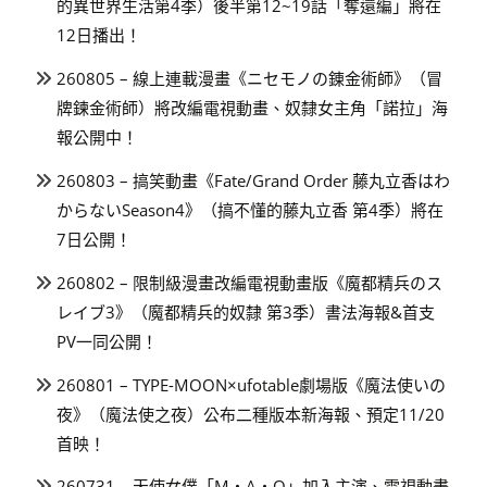
的異世界生活第4季）後半第12~19話「奪還編」將在
12日播出！
260805 – 線上連載漫畫《ニセモノの錬金術師》（冒
牌鍊金術師）將改編電視動畫、奴隸女主角「諾拉」海
報公開中！
260803 – 搞笑動畫《Fate/Grand Order 藤丸立香はわ
からないSeason4》（搞不懂的藤丸立香 第4季）將在
7日公開！
260802 – 限制級漫畫改編電視動畫版《魔都精兵のス
レイブ3》（魔都精兵的奴隸 第3季）書法海報&首支
PV一同公開！
260801 – TYPE-MOON×ufotable劇場版《魔法使いの
夜》（魔法使之夜）公布二種版本新海報、預定11/20
首映！
260731 – 天使女僕「M・A・O」加入主演、電視動畫