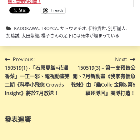
送、首支PV公開！
Threads
KADOKAWA
,
TROYCA
,
サトウミチオ
,
伊神貴世
,
別所誠人
,
加藤誠
,
太田紫織
,
櫻子さんの足下には死体が埋まっている
文
Previous:
Next:
150519(1) -「石原夏織×花澤
150519(3) – 第一支預告公
章
香菜」一正一邪、電視動畫第
開、7月新動畫《我家有個魚
導
二期《科學小飛俠 Crowds
乾妹》由『艦Colle 金剛&第6
Insight》將於7月放送！
驅逐隊回』團隊打造！
覽
發表迴響