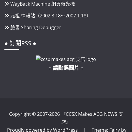
WayBack Machine 網頁時光機
元祖 情報站（2002.3.18～2007.1.18）
臉書 Sharing Debugger
● 訂閱RSS ●
↑ 請點選圖片 ↑
Copyright © 2007-2026 『CCSX Makes ACG NEWS 支
店』
Proudly powered by WordPress
|
Theme: Fairy by