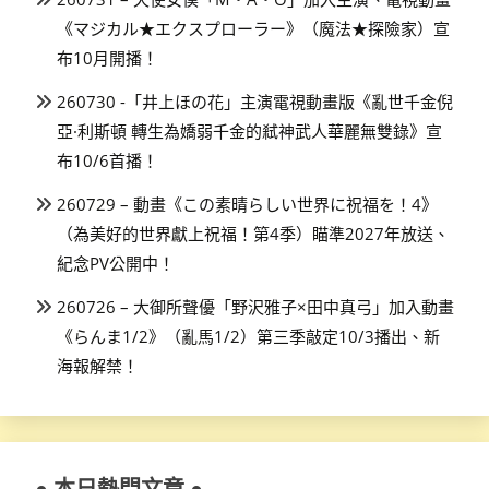
《マジカル★エクスプローラー》（魔法★探險家）宣
布10月開播！
260730 -「井上ほの花」主演電視動畫版《亂世千金倪
亞·利斯頓 轉生為嬌弱千金的弒神武人華麗無雙錄》宣
布10/6首播！
260729 – 動畫《この素晴らしい世界に祝福を！4》
（為美好的世界獻上祝福！第4季）瞄準2027年放送、
紀念PV公開中！
260726 – 大御所聲優「野沢雅子×田中真弓」加入動畫
《らんま1/2》（亂馬1/2）第三季敲定10/3播出、新
海報解禁！
● 本日熱門文章 ●