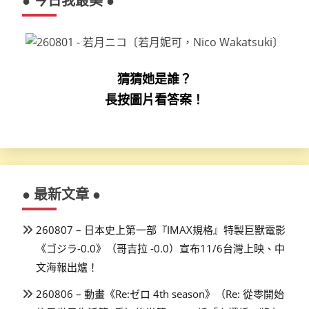
● 今日我最美 ●
猜猜她是誰？
長按圖片看答案！
● 最新文章 ●
260807 – 日本史上第一部『IMAX規格』特製巨獸電影
《ゴジラ-0.0》（哥吉拉 -0.0）宣布11/6台灣上映、中
文海報出爐！
260806 – 動畫《Re:ゼロ 4th season》（Re: 從零開始