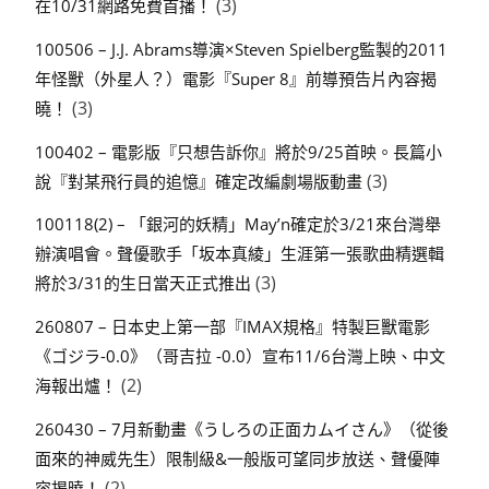
(3)
在10/31網路免費首播！
100506 – J.J. Abrams導演×Steven Spielberg監製的2011
年怪獸（外星人？）電影『Super 8』前導預告片內容揭
(3)
曉！
100402 – 電影版『只想告訴你』將於9/25首映。長篇小
(3)
說『對某飛行員的追憶』確定改編劇場版動畫
100118(2) – 「銀河的妖精」May’n確定於3/21來台灣舉
辦演唱會。聲優歌手「坂本真綾」生涯第一張歌曲精選輯
(3)
將於3/31的生日當天正式推出
260807 – 日本史上第一部『IMAX規格』特製巨獸電影
《ゴジラ-0.0》（哥吉拉 -0.0）宣布11/6台灣上映、中文
(2)
海報出爐！
260430 – 7月新動畫《うしろの正面カムイさん》（從後
面來的神威先生）限制級&一般版可望同步放送、聲優陣
(2)
容揭曉！