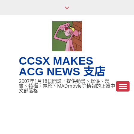
Skip
to
content
CCSX MAKES
ACG NEWS 支店
2007年1月18日開設，提供動畫、聲優、漫
畫、特攝、電影、MADmovie等情報的正體中
文部落格