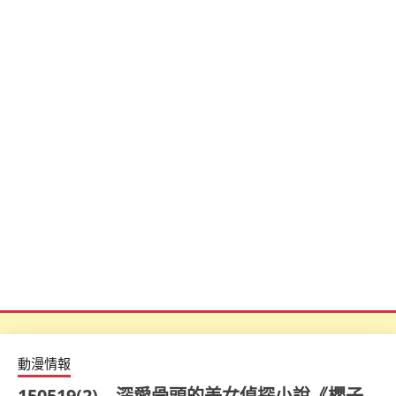
動漫情報
150519(2) – 深愛骨頭的美女偵探小說《櫻子