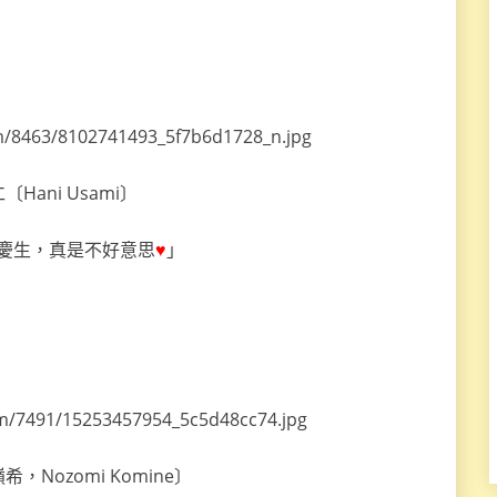
Hani Usami〕
慶生，真是不好意思
♥
」
，Nozomi Komine〕