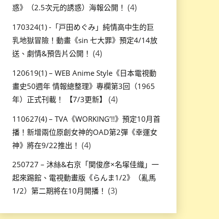
(4)
惑》（2.5次元的誘惑）海報公開！
170324(1) -「戸田めぐみ」純情高中生的巨
乳地獄冒險！動畫《sin 七大罪》預定4/14放
(4)
送、劇情&預告片公開！
120619(1) – WEB Anime Style《日本電視動
畫史50週年 情報總整理》專欄第3回（1965
(4)
年）正式刊載！ 【7/3更新】
110627(4) – TVA《WORKING’!!》預定10月首
播！新增兩位原創女神的OAD第2彈《幸運女
(4)
神》將在9/22推出！
250727 – 沐絲&右京「関俊彦×名塚佳織」一
起來踢館、電視動畫版《らんま1/2》（亂馬
(3)
1/2）第二期將在10月開播！