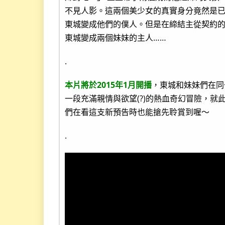
不見人影。這兩個美少女的真實身分竟然是
東城變成他們的僕人。但是在締結主從契約
東城變成兩個妹妹的主人……
.
本片將於2015年1月開播
，東城和妹妹們在同
一段充滿親情與欲望(?)的熱血奇幻冒險，就
們在看這支新預告時也能搶先聆賞到喔～
.