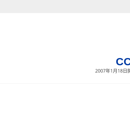
Skip
to
content
C
2007年1月1