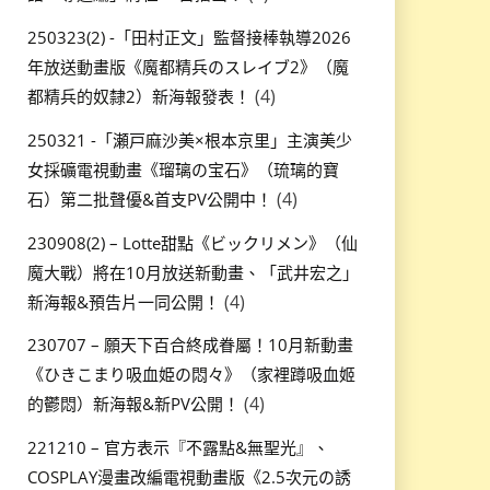
250323(2) -「田村正文」監督接棒執導2026
年放送動畫版《魔都精兵のスレイブ2》（魔
(4)
都精兵的奴隸2）新海報發表！
250321 -「瀬戸麻沙美×根本京里」主演美少
女採礦電視動畫《瑠璃の宝石》（琉璃的寶
(4)
石）第二批聲優&首支PV公開中！
230908(2) – Lotte甜點《ビックリメン》（仙
魔大戰）將在10月放送新動畫、「武井宏之」
(4)
新海報&預告片一同公開！
230707 – 願天下百合終成眷屬！10月新動畫
《ひきこまり吸血姫の悶々》（家裡蹲吸血姬
(4)
的鬱悶）新海報&新PV公開！
221210 – 官方表示『不露點&無聖光』、
COSPLAY漫畫改編電視動畫版《2.5次元の誘