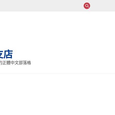
支店
報的正體中文部落格