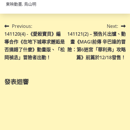
東映動畫
,
鳥山明
文
Previous:
Next:
141120(4) -《愛殺寶貝》編
141121(2) – 預告片出爐、動
章
導合作《在地下城尋求邂逅是
畫《MAGI前傳 辛巴達的冒
導
否搞錯了什麼》動畫版、「松
險：第6迷宮「華利弗」攻略
岡禎丞」冒險者出動！
篇》前篇於12/18發售！
覽
發表迴響