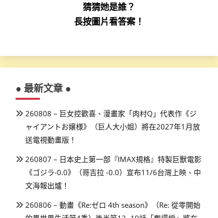
猜猜她是誰？
長按圖片看答案！
● 最新文章 ●
260808 – 巨女控歡喜、漫畫家「肉村Q」代表作《ジ
ャイアントお嬢様》（巨人大小姐）將在2027年1月放
送電視動畫版！
260807 – 日本史上第一部『IMAX規格』特製巨獸電影
《ゴジラ-0.0》（哥吉拉 -0.0）宣布11/6台灣上映、中
文海報出爐！
260806 – 動畫《Re:ゼロ 4th season》（Re: 從零開始
的異世界生活第4季）後半第12~19話「奪還編」將在