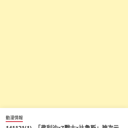
動漫情報
141121(1) -「弗利沙×Z戰士×比魯斯」神次元