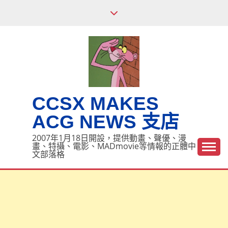
Skip
to
content
CCSX MAKES
ACG NEWS 支店
2007年1月18日開設，提供動畫、聲優、漫
畫、特攝、電影、MADmovie等情報的正體中
文部落格