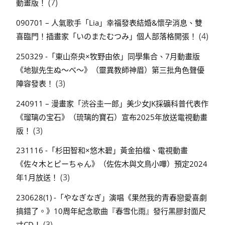
(7)
動畫版！
090701 – 人氣歌手「Lia」幸福發表結婚&懷孕消息、雙
(4)
喜臨門！插畫家「いのまたむつみ」個人部落格開張！
250329 -「東山奈央×牧野由依」同學集合、7月動畫版
《地獄先生ぬ～べ～》（靈異教師神眉）第三批角色聲優
(3)
陣容發表！
240911 – 漫畫家「渋谷圭一郎」美少女JK採礦科普代表作
《瑠璃の宝石》（琉璃的寶石）宣布2025年放送電視動畫
(3)
版！
231116 -「杉田智和×悠木碧」黃金拍檔、電視動畫
《佐々木とピーちゃん》（佐佐木與文鳥小嗶）預定2024
(3)
年1月放送！
230628(1) -「やなぎなぎ」演唱《果然我的青春戀愛喜劇
搞錯了。》10周年紀念歌曲『春雪化雨』發行黑膠封面尺
(3)
寸CD！