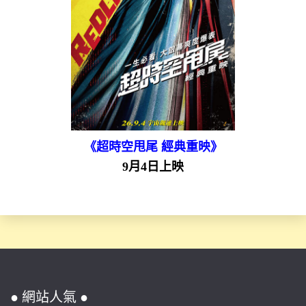
《超時空甩尾 經典重映》
9月4日上映
● 網站人氣 ●