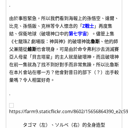
.
由於事態緊急，所以我們看到海報上的孫悟空、達爾、
比克、孫悟飯、克林等令人懷念的「
Z戰士
」再度集
結、保衛地球（破壞神口中的
第七宇宙
）。儘管上集
《七龍珠Z 劇場版：神與神》的破壞神
比魯斯
、他的師
父兼隨從
維斯
也會現身，可是由於命令弗利沙去消滅賽
亞人母星「貝吉塔星」的主人就是破壞神，而且破壞神
在前一集就為了找不到好對手而非常焦躁，所以比魯斯
在本片會站在哪一方？他會對昔日的部下（？）出手較
量嗎？令人相當好奇。
.
タゴマ（左）、ソルベ（右）的全身造型