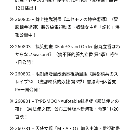
12日播出！
260805 – 線上連載漫畫《ニセモノの錬金術師》（冒
牌鍊金術師）將改編電視動畫、奴隸女主角「諾拉」海
報公開中！
260803 – 搞笑動畫《Fate/Grand Order 藤丸立香はわ
からないSeason4》（搞不懂的藤丸立香 第4季）將在
7日公開！
260802 – 限制級漫畫改編電視動畫版《魔都精兵のス
レイブ3》（魔都精兵的奴隸 第3季）書法海報&首支
PV一同公開！
260801 – TYPE-MOON×ufotable劇場版《魔法使いの
夜》（魔法使之夜）公布二種版本新海報、預定11/20
首映！
260731 – 天使女僕「M・A・O」加入主演、電視動畫