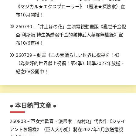
《マジカル★エクスプローラー》（魔法★探險家）宣
布10月開播！
260730 -「井上ほの花」主演電視動畫版《亂世千金倪
亞·利斯頓 轉生為嬌弱千金的弒神武人華麗無雙錄》宣
布10/6首播！
260729 – 動畫《この素晴らしい世界に祝福を！4》
（為美好的世界獻上祝福！第4季）瞄準2027年放送、
紀念PV公開中！
● 本日熱門文章 ●
260808 – 巨女控歡喜、漫畫家「肉村Q」代表作《ジャイ
アントお嬢様》（巨人大小姐）將在2027年1月放送電視