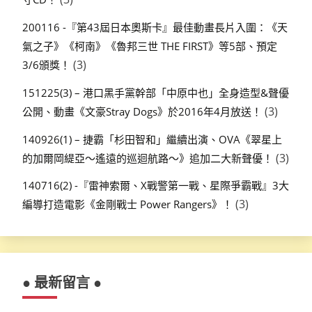
200116 -『第43屆日本奧斯卡』最佳動畫長片入圍：《天
氣之子》《柯南》《魯邦三世 THE FIRST》等5部、預定
(3)
3/6頒獎！
151225(3) – 港口黑手黨幹部「中原中也」全身造型&聲優
(3)
公開、動畫《文豪Stray Dogs》於2016年4月放送！
140926(1) – 捷霸「杉田智和」繼續出演、OVA《翠星上
(3)
的加爾岡緹亞～遙遠的巡迴航路～》追加二大新聲優！
140716(2) -『雷神索爾、X戰警第一戰、星際爭霸戰』3大
(3)
編導打造電影《金剛戰士 Power Rangers》！
● 最新留言 ●