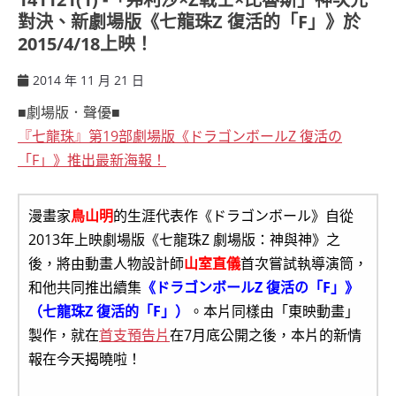
對決、新劇場版《七龍珠Z 復活的「F」》於
2015/4/18上映！
2014 年 11 月 21 日
ccsx
■劇場版．聲優■
『七龍珠』第19部劇場版《ドラゴンボールZ 復活の
「F」》推出最新海報！
漫畫家
鳥山明
的生涯代表作《ドラゴンボール》自從
2013年上映劇場版《七龍珠Z 劇場版：神與神》之
後，將由動畫人物設計師
山室直儀
首次嘗試執導演筒，
和他共同推出續集
《ドラゴンボールZ 復活の「F」》
（七龍珠Z 復活的「F」）
。本片同樣由「東映動畫」
製作，就在
首支預告片
在7月底公開之後，本片的新情
報在今天揭曉啦！