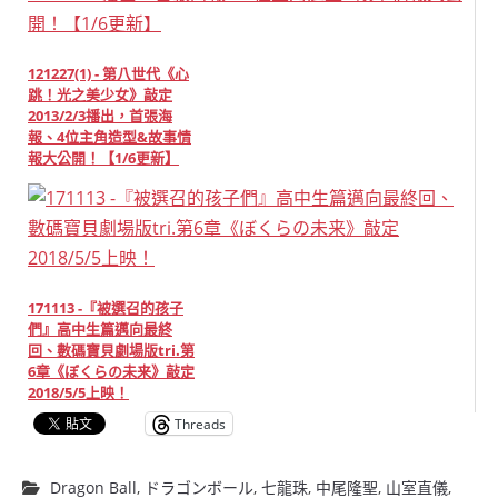
121227(1) - 第八世代《心
跳！光之美少女》敲定
2013/2/3播出，首張海
報、4位主角造型&故事情
報大公開！【1/6更新】
171113 -『被選召的孩子
們』高中生篇邁向最終
回、數碼寶貝劇場版tri.第
6章《ぼくらの未来》敲定
2018/5/5上映！
Threads
Dragon Ball
,
ドラゴンボール
,
七龍珠
,
中尾隆聖
,
山室直儀
,