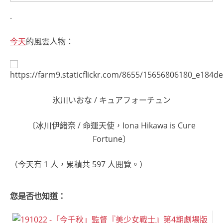
.
今天
的風雲人物：
氷川いおな / キュアフォーチュン
〔冰川伊緒奈 / 命運天使，Iona Hikawa is Cure
Fortune〕
（今天有 1 人，累積共 597 人閱覽。）
您是否也知道：