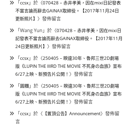
「
」於〈
ccsx
070428 – 赤井孝美，因在mixi日記發表
不當言論而辭去GAINAX取締役。【2017年11月24日
〉發佈留言
更新照片】
「
Wang Yun
」於〈
070428 – 赤井孝美，因在mixi日
記發表不當言論而辭去GAINAX取締役。【2017年11月
〉發佈留言
24日更新照片】
「
」於〈
ccsx
250405 – 睽違30年、魯邦三世2D劇場
版《LUPIN THE IIIRD THE MOVIE 不死身の血族》宣布
〉發佈留言
6/27上映、新預告片公開！
「
」於〈
圓糰
250405 – 睽違30年、魯邦三世2D劇場
版《LUPIN THE IIIRD THE MOVIE 不死身の血族》宣布
〉發佈留言
6/27上映、新預告片公開！
「
」於〈
〉發佈留
ccsx
【置頂公告】Announcement
言