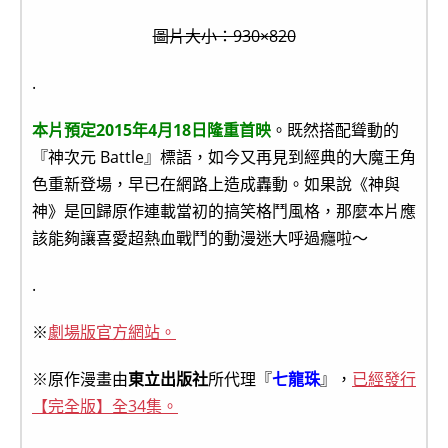
圖片大小：930×820
.
本片預定2015年4月18日隆重首映
。既然搭配聳動的
『神次元 Battle』標語，如今又再見到經典的大魔王角
色重新登場，早已在網路上造成轟動。如果說《神與
神》是回歸原作連載當初的搞笑格鬥風格，那麼本片應
該能夠讓喜愛超熱血戰鬥的動漫迷大呼過癮啦～
.
※
劇場版官方網站。
※原作漫畫由
東立出版社
所代理『
七龍珠
』，
已經發行
【完全版】全34集。