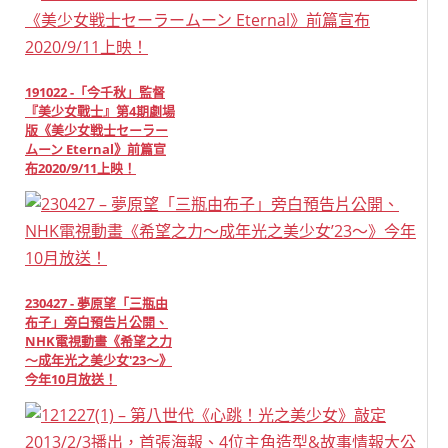
191022 -「今千秋」監督
『美少女戰士』第4期劇場
版《美少女戦士セーラー
ムーン Eternal》前篇宣
布2020/9/11上映！
230427 - 夢原望「三瓶由
布子」旁白預告片公開、
NHK電視動畫《希望之力
～成年光之美少女'23～》
今年10月放送！