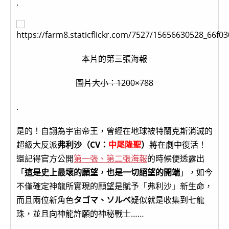
.
本片的第三張海報
圖片大小：1200×788
.
是的！自詡為宇宙帝王，曾經在地球被特蘭克斯消滅的
超級大反派
弗利沙（CV：
中尾隆聖
）
將在劇中復活！
還記得官方公開
第一張、第二張海報
的時候便透露出
「
這是史上最壞的願望，也是一切絕望的開端
」，如今
不僅確定神龍所實現的願望是賦予「弗利沙」新生命，
而且兩位新角色
タゴマ、ソルベ
疑似就是收集到七龍
珠，並且向神龍許願的神秘戰士……