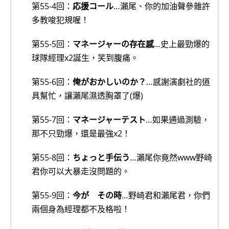
第55-4回：
応援コール
…瀨尾、你的加油聲參雜許
多教唆犯規喔！
第55-5回：
マネージャーの存在感
…史上最勁爆的
球隊經理x2誕生，笑到腹痛。
第55-6回：
俺がおかしいのか？
…感謝演劇社的道
具幫忙，讓瀨尾濕透胸罩了(爆)
第55-7回：
マネージャーテスト
…如果通過測驗，
那不只勁爆，還是最強x2！
第55-8回：
ちょっと手伝う
…瀨尾你竟然www野崎
君你可以大暴走沒問題的。
第55-9回：
今が その時
…野崎君和瀨尾君，你們
兩個身為經理都不及格啦！