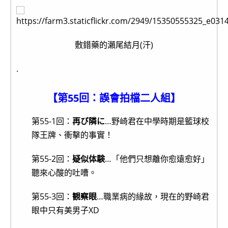
敷錯藥的瀨尾結月(汗)
.
【第55回：誤會拍檔二人組】
第55-1回：
再び隣に
…野崎君在中學時期是籃球校
隊王牌、衝擊的事實！
第55-2回：
疑似体験
…「他們只想離你愈遠愈好」
聽來心酸的吐嘈。
第55-3回：
観察眼
…職業病的緣故，現在的野崎君
眼中只有美男子XD