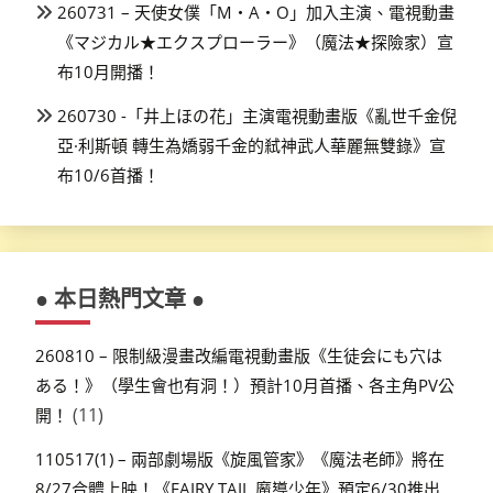
260731 – 天使女僕「M・A・O」加入主演、電視動畫
《マジカル★エクスプローラー》（魔法★探險家）宣
布10月開播！
260730 -「井上ほの花」主演電視動畫版《亂世千金倪
亞·利斯頓 轉生為嬌弱千金的弒神武人華麗無雙錄》宣
布10/6首播！
● 本日熱門文章 ●
260810 – 限制級漫畫改編電視動畫版《生徒会にも穴は
ある！》（學生會也有洞！）預計10月首播、各主角PV公
(11)
開！
110517(1) – 兩部劇場版《旋風管家》《魔法老師》將在
8/27合體上映！《FAIRY TAIL 魔導少年》預定6/30推出