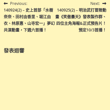
文
Previous:
Next:
140924(2) – 史上首部「水樹
140925(2) – 明治武打冒險動
章
奈奈、田村由香里、堀江由
畫《笑傲曇天》發表製作群、
導
衣、林原惠、山寺宏一」夢幻
四位主角海報&正式預告片！
共演動畫，下週六首播！
預定10/3首播！
覽
發表迴響