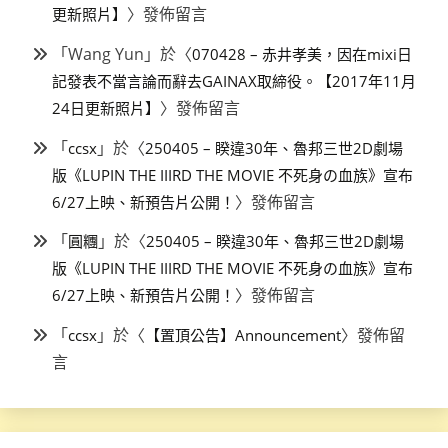
〉發佈留言
更新照片】
「
Wang Yun
」於〈
070428 – 赤井孝美，因在mixi日
記發表不當言論而辭去GAINAX取締役。【2017年11月
〉發佈留言
24日更新照片】
「
」於〈
ccsx
250405 – 睽違30年、魯邦三世2D劇場
版《LUPIN THE IIIRD THE MOVIE 不死身の血族》宣布
〉發佈留言
6/27上映、新預告片公開！
「
」於〈
圓糰
250405 – 睽違30年、魯邦三世2D劇場
版《LUPIN THE IIIRD THE MOVIE 不死身の血族》宣布
〉發佈留言
6/27上映、新預告片公開！
「
」於〈
〉發佈留
ccsx
【置頂公告】Announcement
言