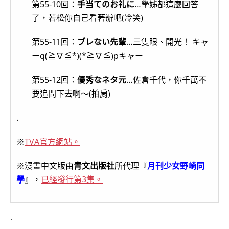
第55-10回：
手当てのお礼に
…學姊都這麼回答
了，若松你自己看著辦吧(冷笑)
第55-11回：
ブレない先輩
…三隻眼、開光！ キャ
ーq(≧∇≦*)(*≧∇≦)pキャー
第55-12回：
優秀なネタ元
…佐倉千代，你千萬不
要追問下去啊～(拍肩)
.
※
TVA官方網站。
※漫畫中文版由
青文出版社
所代理『
月刊少女野崎同
學
』，
已經發行第3集。
.