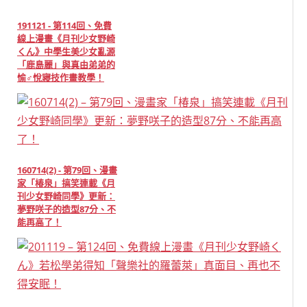
191121 - 第114回、免費
線上漫畫《月刊少女野崎
くん》中學生美少女亂源
「鹿島麗」與真由弟弟的
愉♂悅寢技作畫教學！
160714(2) - 第79回、漫畫
家「椿泉」搞笑連載《月
刊少女野崎同學》更新：
夢野咲子的造型87分、不
能再高了！