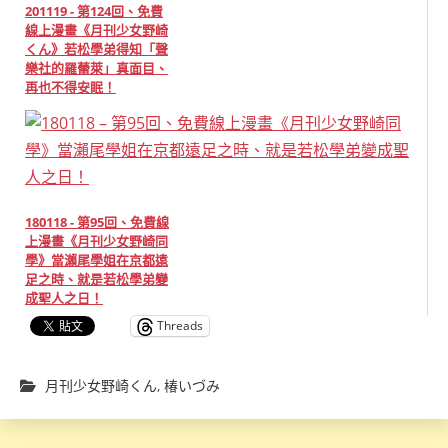
201119 - 第124回、免費
線上漫畫《月刊少女野崎
くん》若松學弟得知「聲
樂社的羅蕾萊」真面目、
再也不得安眠！
180118 - 第95回、免費線
上漫畫《月刊少女野崎同
學》當瀨尾學姐在京都遠
足之時、就是若松學弟變
成聖人之日！
Threads
月刊少女野崎くん
,
椿いづみ