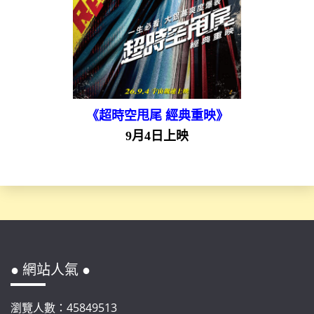
《超時空甩尾 經典重映》
9月4日上映
● 網站人氣 ●
瀏覽人數：45849513