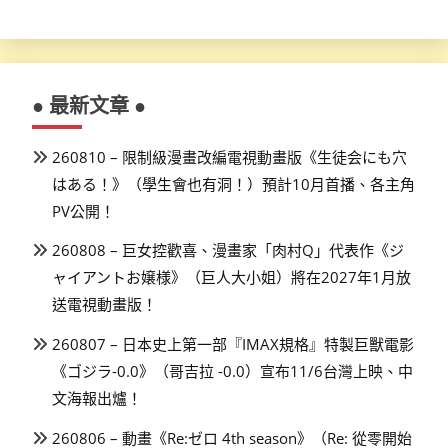
● 最新文章 ●
260810 – 限制級漫畫改編電視動畫版《生徒会にも穴
はある！》（學生會也有洞！）預計10月首播、各主角
PV公開！
260808 – 巨女控歡喜、漫畫家「肉村Q」代表作《ジ
ャイアントお嬢様》（巨人大小姐）將在2027年1月放
送電視動畫版！
260807 – 日本史上第一部『IMAX規格』特製巨獸電影
《ゴジラ-0.0》（哥吉拉 -0.0）宣布11/6台灣上映、中
文海報出爐！
260806 – 動畫《Re:ゼロ 4th season》（Re: 從零開始