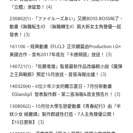
(4)
『立體』滑鼠墊！
230802(1) -「ファイルーズあい」又將BOSS BOSS叫了、
動畫《無職転生II》（無職轉生II）兩大新女主角聲優一起
(3)
發表！
161106 – 經典動畫《FLCL》正宗續篇由Production I.G×
(3)
美國合作、宣布2017年底在『卡通頻道』放送！
140721(1) -「佐藤竜雄」監督最新作品改編輕小說《魔彈
(3)
之王與戰姬》預定10月放送、首張海報出爐！
140320(4) – 6位少年少女的難忘夏日、7月份新動畫
(3)
《Glasslip》發表製作群、第二張海報&首支預告片！
130806(2) – 10月份大學生戀愛動畫《青春紀行》由『半
妖少女 綺麗譚』製作群感性打造、7人主角聲優公開！
(3)
【10日更新】