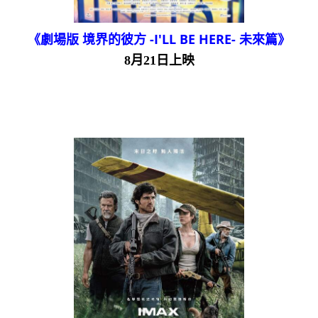
《劇場版 境界的彼方 -I'LL BE HERE- 未來篇》
8月21日上映