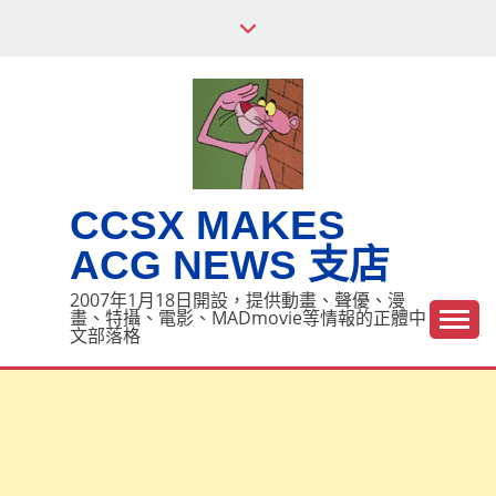
Skip
to
content
CCSX MAKES
ACG NEWS 支店
2007年1月18日開設，提供動畫、聲優、漫
畫、特攝、電影、MADmovie等情報的正體中
文部落格