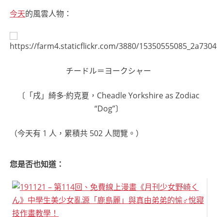
今天
的風雲人物：
チードル＝ヨークシャー
〔「戌」綺多·約克夏，Cheadle Yorkshire as Zodiac
“Dog”〕
（今天有 1 人，累積共 502 人閱覽。）
您是否也知道：