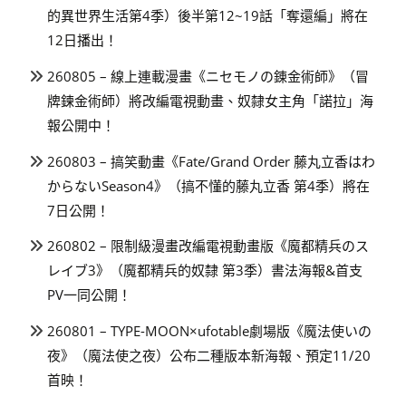
的異世界生活第4季）後半第12~19話「奪還編」將在
12日播出！
260805 – 線上連載漫畫《ニセモノの錬金術師》（冒
牌鍊金術師）將改編電視動畫、奴隸女主角「諾拉」海
報公開中！
260803 – 搞笑動畫《Fate/Grand Order 藤丸立香はわ
からないSeason4》（搞不懂的藤丸立香 第4季）將在
7日公開！
260802 – 限制級漫畫改編電視動畫版《魔都精兵のス
レイブ3》（魔都精兵的奴隸 第3季）書法海報&首支
PV一同公開！
260801 – TYPE-MOON×ufotable劇場版《魔法使いの
夜》（魔法使之夜）公布二種版本新海報、預定11/20
首映！