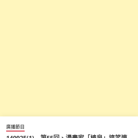
廣播節目
140925(1) – 第55回、漫畫家「椿泉」搞笑連