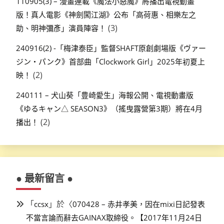
110905(3) – 漫畫連載《魔法小惡魔》將播出電視動畫
版！真人電影《神劍闖江湖》公布「高荷惠、相樂左之
(3)
助、明神彌彥」演員陣容！
240916(2) -「梅津泰臣」監督SHAFT原創劇場版《ヴァー
ジン・パンク》首部曲「Clockwork Girl」2025年初夏上
(2)
映！
240111 – 犬山葵「豊崎愛生」海報公開、電視動畫版
《ゆるキャン△ SEASON3》（搖曳露營第3期）將在4月
(2)
播出！
● 最新留言 ●
「
」於〈
ccsx
070428 – 赤井孝美，因在mixi日記發表
不當言論而辭去GAINAX取締役。【2017年11月24日