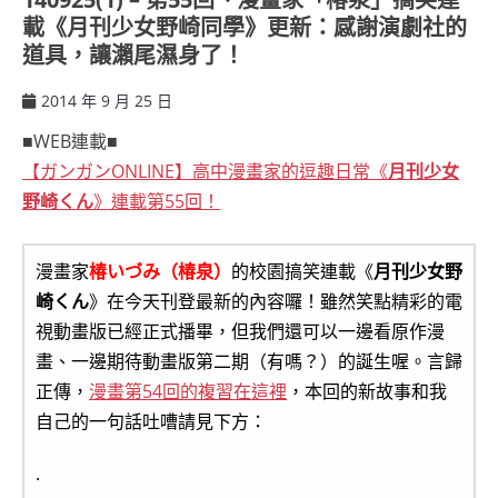
載《月刊少女野崎同學》更新：感謝演劇社的
道具，讓瀨尾濕身了！
2014 年 9 月 25 日
ccsx
■WEB連載■
【ガンガンONLINE】高中漫畫家的逗趣日常《
月刊少女
野崎くん
》連載第55回！
漫畫家
椿いづみ（椿泉）
的校園搞笑連載《
月刊少女野
崎くん
》在今天刊登最新的內容囉！雖然笑點精彩的電
視動畫版已經正式播畢，但我們還可以一邊看原作漫
畫、一邊期待動畫版第二期（有嗎？）的誕生喔。言歸
正傳，
漫畫第54回的複習在這裡
，本回的新故事和我
自己的一句話吐嘈請見下方：
.