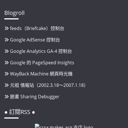
Blogroll
feeds（Briefcake）控制台
Google AdSense 控制台
Google Analytics GA-4 控制台
Google 的 PageSpeed Insights
WayBack Machine 網頁時光機
元祖 情報站（2002.3.18～2007.1.18）
臉書 Sharing Debugger
● 訂閱RSS ●