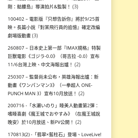
(3)
剛：骷髏島』導演拍片&監製！
100402 – 電影版『只想告訴你』將於9/25首
映。長篇小說『對某飛行員的追憶』確定改編
(3)
劇場版動畫
260807 – 日本史上第一部『IMAX規格』特製
巨獸電影《ゴジラ-0.0》（哥吉拉 -0.0）宣布
(2)
11/6台灣上映、中文海報出爐！
250307 – 監督尚未公布，英雄海報出爐：新
動畫《ワンパンマン3》（一拳超人 ONE-
(2)
PUNCH MAN 3）宣布10月放送！
200716 -「水瀬いのり」睡美人動畫第2彈：
嗜睡喜劇《魔王城でおやすみ》（在魔王城說
(2)
晚安）於10月放送、新PV公開！
170813(2) -「翡翠×藍柱石」登場、LoveLive!