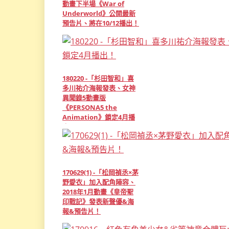
動畫下半場《War of
Underworld》公開最新
預告片、將在10/12播出！
180220 -「杉田智和」喜
多川祐介海報發表、女神
異聞錄5動畫版
《PERSONA5 the
Animation》鎖定4月播
出！
170629(1) -「松岡禎丞×茅
野愛衣」加入配角陣容、
2018年1月動畫《皇帝聖
印戰記》發表新聲優&海
報&預告片！