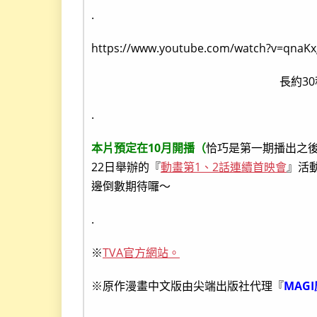
.
https://www.youtube.com/watch?v=qnaK
長約3
.
本片預定在10月開播（
恰巧是第一期播出之
22日舉辦的『
動畫第1、2話連續首映會
』活
邊倒數期待囉～
.
※
TVA官方網站。
※原作漫畫中文版由尖端出版社代理『
MAG