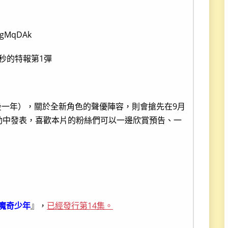
xgMqDAk
0秒的特報第1彈
後一年），關於全新角色的聲優陣容，則會搶先在9月
動中發表，喜歡本片的粉絲們可以一邊欣賞預告、一
I魔奇少年
』，
已經發行第14集。