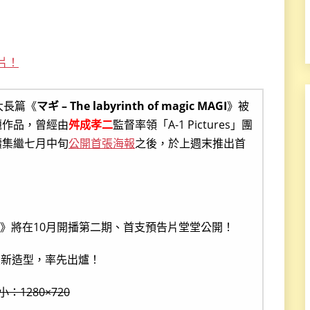
片！
大長篇《
マギ – The labyrinth of magic MAGI
》被
題作品，曾經由
舛成孝二
監督率領「A-1 Pictures」團
續集繼七月中旬
公開首張海報
之後，於上週末推出首
最新造型，率先出爐！
：1280×720