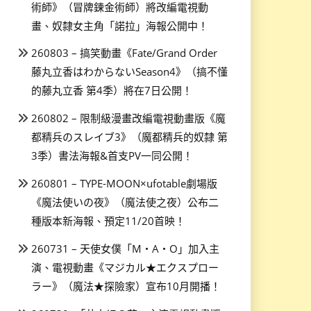
術師》（冒牌鍊金術師）將改編電視動
畫、奴隸女主角「諾拉」海報公開中！
260803 – 搞笑動畫《Fate/Grand Order
藤丸立香はわからないSeason4》（搞不懂
的藤丸立香 第4季）將在7日公開！
260802 – 限制級漫畫改編電視動畫版《魔
都精兵のスレイブ3》（魔都精兵的奴隸 第
3季）書法海報&首支PV一同公開！
260801 – TYPE-MOON×ufotable劇場版
《魔法使いの夜》（魔法使之夜）公布二
種版本新海報、預定11/20首映！
260731 – 天使女僕「M・A・O」加入主
演、電視動畫《マジカル★エクスプロー
ラー》（魔法★探險家）宣布10月開播！