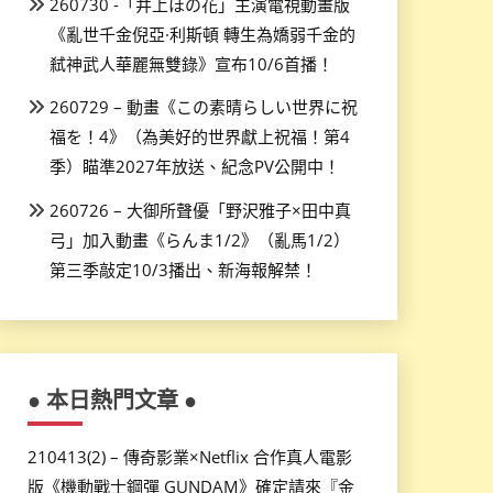
260730 -「井上ほの花」主演電視動畫版
《亂世千金倪亞·利斯頓 轉生為嬌弱千金的
弒神武人華麗無雙錄》宣布10/6首播！
260729 – 動畫《この素晴らしい世界に祝
福を！4》（為美好的世界獻上祝福！第4
季）瞄準2027年放送、紀念PV公開中！
260726 – 大御所聲優「野沢雅子×田中真
弓」加入動畫《らんま1/2》（亂馬1/2）
第三季敲定10/3播出、新海報解禁！
● 本日熱門文章 ●
210413(2) – 傳奇影業×Netflix 合作真人電影
版《機動戰士鋼彈 GUNDAM》確定請來『金