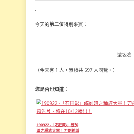
.
今天的
第二位
特別來賓：
遠坂凛〔R
（今天有 1 人，累積共 597 人閱覽。）
您是否也知道：
190922 -「石田彰」統帥
暗之種族大軍！刀劍神域