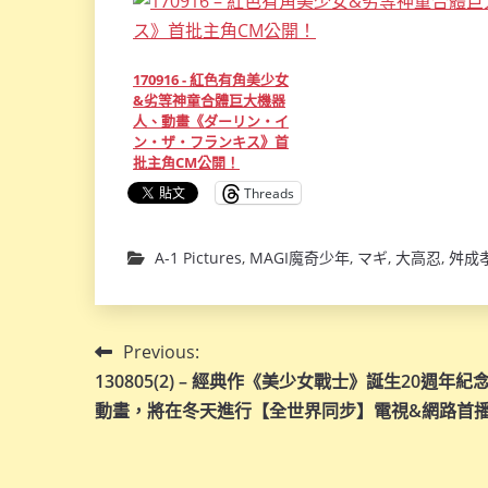
170916 - 紅色有角美少女
&劣等神童合體巨大機器
人、動畫《ダーリン・イ
ン・ザ・フランキス》首
批主角CM公開！
Threads
A-1 Pictures
,
MAGI魔奇少年
,
マギ
,
大高忍
,
舛成
文
Previous:
130805(2) – 經典作《美少女戰士》誕生20週年紀
章
動畫，將在冬天進行【全世界同步】電視&網路首
導