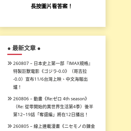
長按圖片看答案！
● 最新文章 ●
260807 – 日本史上第一部『IMAX規格』
特製巨獸電影《ゴジラ-0.0》（哥吉拉
-0.0）宣布11/6台灣上映、中文海報出
爐！
260806 – 動畫《Re:ゼロ 4th season》
（Re: 從零開始的異世界生活第4季）後半
第12~19話「奪還編」將在12日播出！
260805 – 線上連載漫畫《ニセモノの錬金