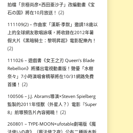
拍檔「京極尚彦×西田亜沙子」改編動畫《宝
(2)
石の国》將在10月放送！
111109(2) – 作曲家「漢斯·季默」邀請18歲以
上的全球網友歌唱詠嘆，將收錄在2012年暑
假大片《黑暗騎士：黎明昇起》電影配樂內！
(2)
111026 – 遊戲書《女王之刃 Queen’s Blade
Rebellion》將播出電視動畫版！聲優「水樹
奈々」7小時演唱會精華將在10/31網路免費
(2)
首播！
100506 – J.J. Abrams導演×Steven Spielberg
監製的2011年怪獸（外星人？）電影『Super
(2)
8』前導預告片內容揭曉！
260801 – TYPE-MOON×ufotable劇場版《魔
法使いの夜》（魔法使之夜）公布二種版本新