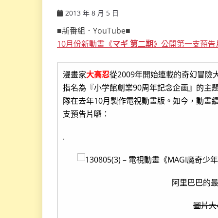
2013 年 8 月 5 日
ccsx
■新番組．YouTube■
10月份新動畫《
マギ 第二期
》公開第一支預告
漫畫家
大高忍
從2009年開始連載的奇幻冒險
指名為『小学館創業90周年記念企画』的主
隊在去年10月製作電視動畫版。如今，動畫
支預告片囉：
.
阿里巴巴的
圖片大小