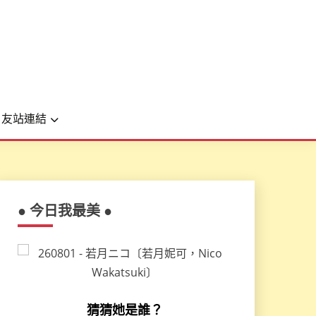
友站連結
● 今日我最美 ●
猜猜她是誰？