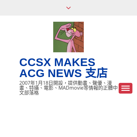
Skip
to
content
CCSX MAKES
ACG NEWS 支店
2007年1月18日開設，提供動畫、聲優、漫
畫、特攝、電影、MADmovie等情報的正體中
文部落格