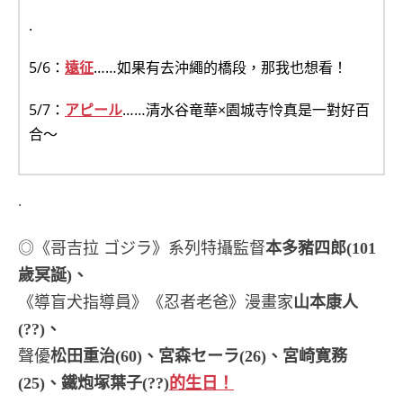
.
5/6：
遠征
……如果有去沖繩的橋段，那我也想看！
5/7：
アピール
……清水谷竜華×園城寺怜真是一對好百
合～
.
◎《哥吉拉 ゴジラ》系列特攝監督
本多豬四郎(101
歲冥誕)、
《導盲犬指導員》《忍者老爸》漫畫家
山本康人
(??)、
聲優
松田重治(60)、宮森セーラ(26)、宮崎寛務
(25)、鐵炮塚葉子(??)
的生日！