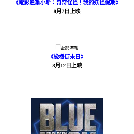
《電影蠟筆小新：奇奇怪怪！我的妖怪假期》
8月7日上映
《橡樹街末日》
8月12日上映