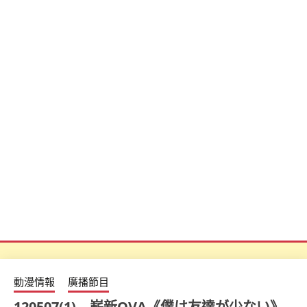
動漫情報
廣播節目
120507(1) – 嶄新OVA《僕は友達が少ない》