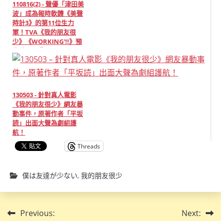
110816(2) - 聲優「津田美
波」成為報時軟體《美聲
時計3》的第11位生力
軍！TVA《我的朋友很
少》《WORKING'!!》預
告片一同公開！
130503 - 針對真人電影
《我的朋友很少》網友暴
動事件，原著作者「平坂
読」出面大聲為劇組護
航！
Threads
僕は友達が少ない
,
我的朋友很少
文
Previous:
Next: