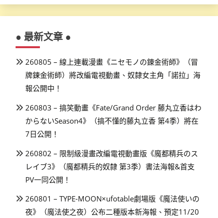
● 最新文章 ●
260805 – 線上連載漫畫《ニセモノの錬金術師》（冒
牌鍊金術師）將改編電視動畫、奴隸女主角「諾拉」海
報公開中！
260803 – 搞笑動畫《Fate/Grand Order 藤丸立香はわ
からないSeason4》（搞不懂的藤丸立香 第4季）將在
7日公開！
260802 – 限制級漫畫改編電視動畫版《魔都精兵のス
レイブ3》（魔都精兵的奴隸 第3季）書法海報&首支
PV一同公開！
260801 – TYPE-MOON×ufotable劇場版《魔法使いの
夜》（魔法使之夜）公布二種版本新海報、預定11/20