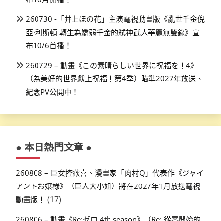
260730 -「井上ほの花」主演電視動畫版《亂世千金倪
亞·利斯頓 轉生為嬌弱千金的弒神武人華麗無雙錄》宣
布10/6首播！
260729 – 動畫《この素晴らしい世界に祝福を！4》
（為美好的世界獻上祝福！第4季）瞄準2027年放送、
紀念PV公開中！
● 本日熱門文章 ●
260808 – 巨女控歡喜、漫畫家「肉村Q」代表作《ジャイ
アントお嬢様》（巨人大小姐）將在2027年1月放送電視
(17)
動畫版！
260806 – 動畫《Re:ゼロ 4th season》（Re: 從零開始的