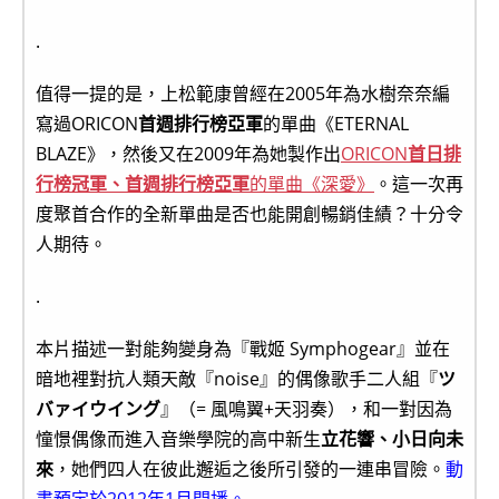
.
值得一提的是，上松範康曾經在2005年為水樹奈奈編
寫過ORICON
首週排行榜亞軍
的單曲《ETERNAL
BLAZE》，然後又在2009年為她製作出
ORICON
首日排
行榜冠軍、首週排行榜亞軍
的單曲《深愛》
。這一次再
度聚首合作的全新單曲是否也能開創暢銷佳績？十分令
人期待。
.
本片描述一對能夠變身為『戰姬 Symphogear』並在
暗地裡對抗人類天敵『noise』的偶像歌手二人組『
ツ
バァイウイング
』（= 風鳴翼+天羽奏），和一對因為
憧憬偶像而進入音樂學院的高中新生
立花響、小日向未
來
，她們四人在彼此邂逅之後所引發的一連串冒險。
動