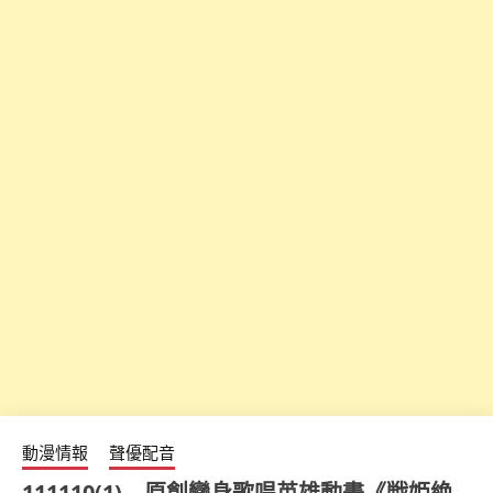
動漫情報
聲優配音
111110(1) – 原創變身歌唱英雄動畫《戦姫絶