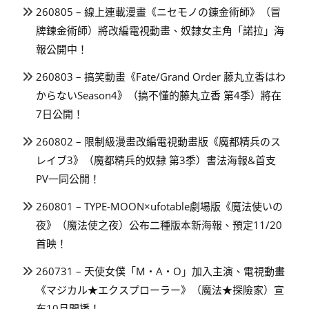
260805 – 線上連載漫畫《ニセモノの錬金術師》（冒
牌鍊金術師）將改編電視動畫、奴隸女主角「諾拉」海
報公開中！
260803 – 搞笑動畫《Fate/Grand Order 藤丸立香はわ
からないSeason4》（搞不懂的藤丸立香 第4季）將在
7日公開！
260802 – 限制級漫畫改編電視動畫版《魔都精兵のス
レイブ3》（魔都精兵的奴隸 第3季）書法海報&首支
PV一同公開！
260801 – TYPE-MOON×ufotable劇場版《魔法使いの
夜》（魔法使之夜）公布二種版本新海報、預定11/20
首映！
260731 – 天使女僕「M・A・O」加入主演、電視動畫
《マジカル★エクスプローラー》（魔法★探險家）宣
布10月開播！