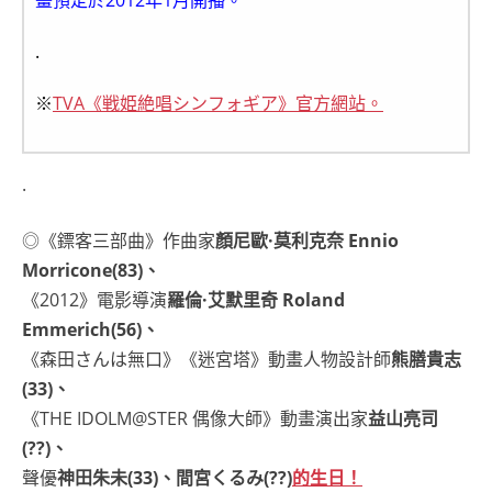
畫預定於2012年1月開播。
.
※
TVA《戦姫絶唱シンフォギア》官方網站。
.
◎《鏢客三部曲》作曲家
顏尼歐·莫利克奈 Ennio
Morricone(83)、
《2012》電影導演
羅倫·艾默里奇 Roland
Emmerich(56)、
《森田さんは無口》《迷宮塔》動畫人物設計師
熊膳貴志
(33)、
《THE IDOLM@STER 偶像大師》動畫演出家
益山亮司
(??)、
聲優
神田朱未(33)、間宮くるみ(??)
的生日！