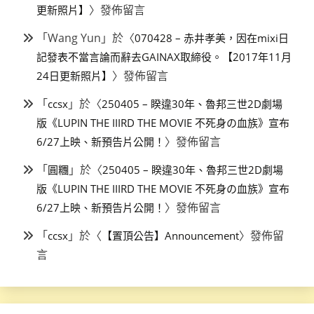
〉發佈留言
更新照片】
「
Wang Yun
」於〈
070428 – 赤井孝美，因在mixi日
記發表不當言論而辭去GAINAX取締役。【2017年11月
〉發佈留言
24日更新照片】
「
」於〈
ccsx
250405 – 睽違30年、魯邦三世2D劇場
版《LUPIN THE IIIRD THE MOVIE 不死身の血族》宣布
〉發佈留言
6/27上映、新預告片公開！
「
」於〈
圓糰
250405 – 睽違30年、魯邦三世2D劇場
版《LUPIN THE IIIRD THE MOVIE 不死身の血族》宣布
〉發佈留言
6/27上映、新預告片公開！
「
」於〈
〉發佈留
ccsx
【置頂公告】Announcement
言