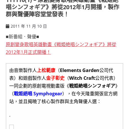
唱シンフォギア》將從2012年1月開播，製作
群與聲優陣容堂堂發表！
2011 年 11 月 10 日
ccsx
■新番組．聲優■
原創變身歌唱英雄動畫《戦姫絶唱シンフォギア》將從
2012年1月正式開播！
由音樂製作人
上松範康
（
Elements Garden
公司代
表）和遊戲製作人
金子彰史
（
Witch Craft
公司代表）
一同企劃的原創電視動畫版《
戦姫絶唱シンフォギア
》
（
戰姬絕唱 Symphogear
），在今天隆重開張官方網
站，並且揭曉了核心製作群與主角聲優人選：
.