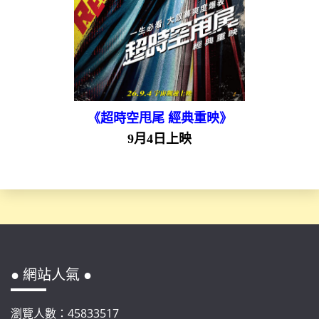
《超時空甩尾 經典重映》
9月4日上映
● 網站人氣 ●
瀏覽人數：45833517