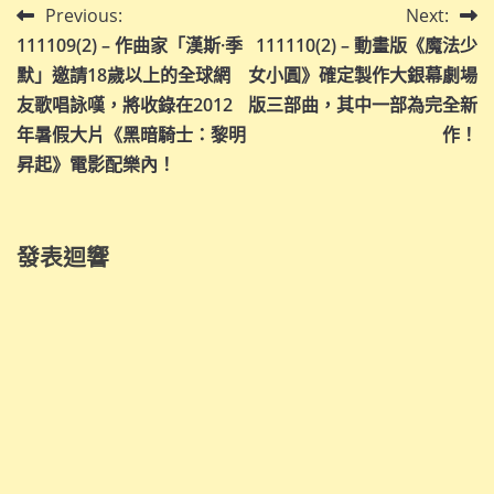
文
Previous:
Next:
111109(2) – 作曲家「漢斯·季
111110(2) – 動畫版《魔法少
章
默」邀請18歲以上的全球網
女小圓》確定製作大銀幕劇場
導
友歌唱詠嘆，將收錄在2012
版三部曲，其中一部為完全新
年暑假大片《黑暗騎士：黎明
作！
覽
昇起》電影配樂內！
發表迴響