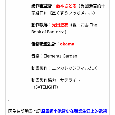
總作畫監督：
藤本さとる
《異國迷宮的十
字路口》《星くずういっちメルル》
動作執導：
光田史亮
《戰鬥司書 The
Book of Bantorra》
怪物造型設計：
okama
音樂：Elements Garden
動畫製作：エンカレッジフィルムズ
動畫製作協力：サテライト
（SATELIGHT）
.
因為這部動畫也是
原畫師小池智史在職業生涯上的電視