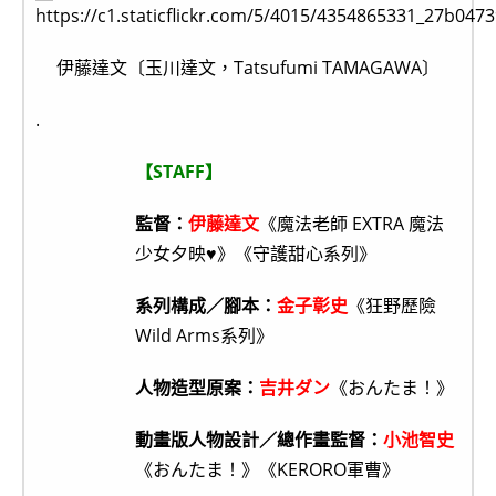
伊藤達文〔玉川達文，Tatsufumi TAMAGAWA〕
.
【STAFF】
監督：
伊藤達文
《魔法老師 EXTRA 魔法
少女夕映♥》《守護甜心系列》
系列構成／腳本：
金子彰史
《狂野歷險
Wild Arms系列》
人物造型原案：
吉井ダン
《おんたま！》
動畫版人物設計／總作畫監督：
小池智史
《おんたま！》《KERORO軍曹》