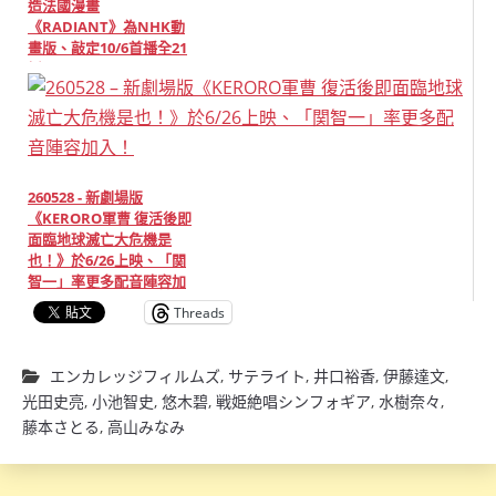
造法國漫畫
《RADIANT》為NHK動
畫版、敲定10/6首播全21
話！
260528 - 新劇場版
《KERORO軍曹 復活後即
面臨地球滅亡大危機是
也！》於6/26上映、「関
智一」率更多配音陣容加
入！
Threads
エンカレッジフィルムズ
,
サテライト
,
井口裕香
,
伊藤達文
,
光田史亮
,
小池智史
,
悠木碧
,
戦姫絶唱シンフォギア
,
水樹奈々
,
藤本さとる
,
高山みなみ