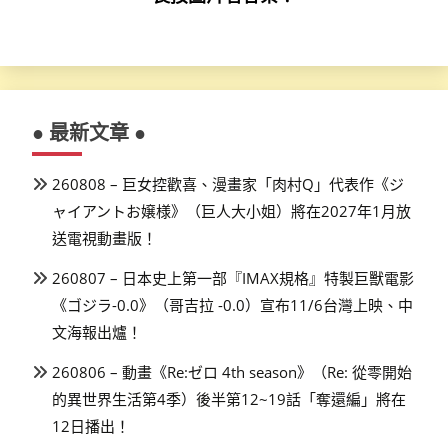
● 最新文章 ●
260808 – 巨女控歡喜、漫畫家「肉村Q」代表作《ジ
ャイアントお嬢様》（巨人大小姐）將在2027年1月放
送電視動畫版！
260807 – 日本史上第一部『IMAX規格』特製巨獸電影
《ゴジラ-0.0》（哥吉拉 -0.0）宣布11/6台灣上映、中
文海報出爐！
260806 – 動畫《Re:ゼロ 4th season》（Re: 從零開始
的異世界生活第4季）後半第12~19話「奪還編」將在
12日播出！