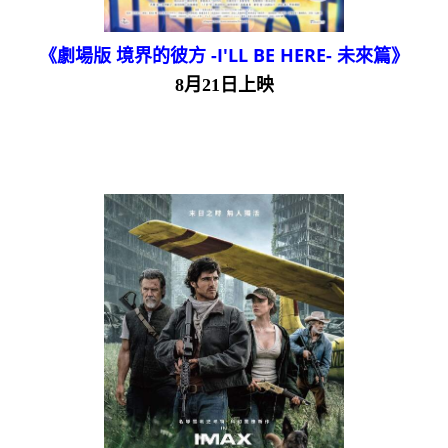
《劇場版 境界的彼方 -I'LL BE HERE- 未來篇》
8月21日上映