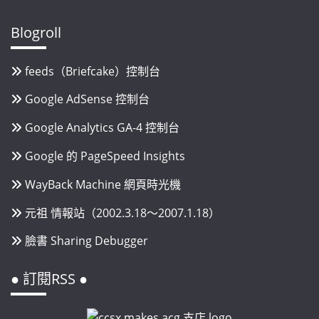
Blogroll
feeds（Briefcake）控制台
Google AdSense 控制台
Google Analytics GA-4 控制台
Google 的 PageSpeed Insights
WayBack Machine 網頁時光機
元祖 情報站（2002.3.18～2007.1.18）
臉書 Sharing Debugger
● 訂閱RSS ●