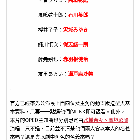
雪音クリス：
高垣彩陽
風鳴弦十郎：
石川英郎
櫻井了子：
沢城みゆき
緒川慎次：
保志総一朗
藤尭朔也：
赤羽根健治
友里あおい：
瀬戸麻沙美
.
官方已經率先公佈最上面四位女主角的動畫版造型與基
本資料，只要一一點選他們的LINK即可觀看。此外，
本片的OPED主題曲也分別敲定由
水樹奈々、高垣彩陽
演唱。只不過，目前並不清楚他們兩人會以本人的名義
來唱？還是會以劇中角色的名義來唱？