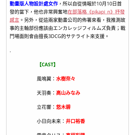
動畫版人物設計處女作
，所以自從情報於10月10日首
發的當下，他也非常興奮地
在部落格《pikapi_n》抒發
感言
。另外，從這兩家動畫公司的佈署來看，我推測故
事的主軸部份應該由エンカレッジフィルムズ負責；戰
鬥場面則會由擅長3DCG的サテライト來支援。
.
【CAST】
風鳴翼：
水樹奈々
天羽奏：
高山みなみ
立花響：
悠木碧
小日向未来：
井口裕香