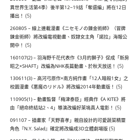
異世界生活第4季）後半第12~19話「奪還編」將在12日
(5)
播出！
260805 – 線上連載漫畫《ニセモノの錬金術師》（冒牌
鍊金術師）將改編電視動畫、奴隸女主角「諾拉」海報公
(5)
開中！
160107(2) – 羽海野千花代表作《3月的獅子》促成「新房
(5)
昭之×SHAFT」改編為NHK長篇動畫、於秋天放送！
130611(3) – 高河弓原作×南方純作畫「12人暗殺1女」之
(5)
校園漫畫《悪魔のリドル》將改編2014年動畫版！
110905(1) – 動畫監督「梅津泰臣」經典作《A KITE》將
(5)
由「絕命終結站2、4」導演改編好萊塢真人電影！
091107 – 插畫家「天野喜孝」親自設計的可愛蔬菜精靈
(5)
角色『N.Y. Salad』確定將改編成3D立體劇場版