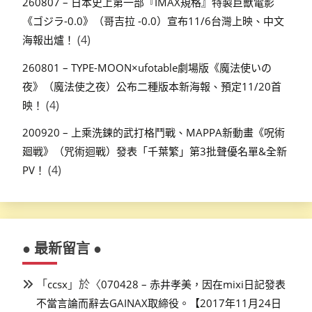
260807 – 日本史上第一部『IMAX規格』特製巨獸電影
《ゴジラ-0.0》（哥吉拉 -0.0）宣布11/6台灣上映、中文
(4)
海報出爐！
260801 – TYPE-MOON×ufotable劇場版《魔法使いの
夜》（魔法使之夜）公布二種版本新海報、預定11/20首
(4)
映！
200920 – 上乘洗鍊的武打格鬥戰、MAPPA新動畫《呪術
廻戦》（咒術迴戰）發表「千葉繁」第3批聲優名單&全新
(4)
PV！
● 最新留言 ●
「
」於〈
ccsx
070428 – 赤井孝美，因在mixi日記發表
不當言論而辭去GAINAX取締役。【2017年11月24日