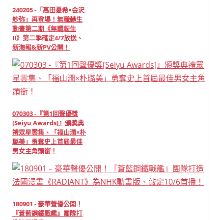
240205 -「高田憂希×会沢
紗弥」再登場！無職轉生
動畫第二期《無職転生
II》第二季確定4/7放送、
新海報&新PV公開！
070303 -『第1回聲優獎
[Seiyu Awards]』頒獎典
禮眾星雲集、「福山潤×朴
璐美」勇奪史上首屆最佳
男女主角頭銜！
180901 - 豪華聲優公開！
『蒼藍鋼鐵戰艦』團隊打