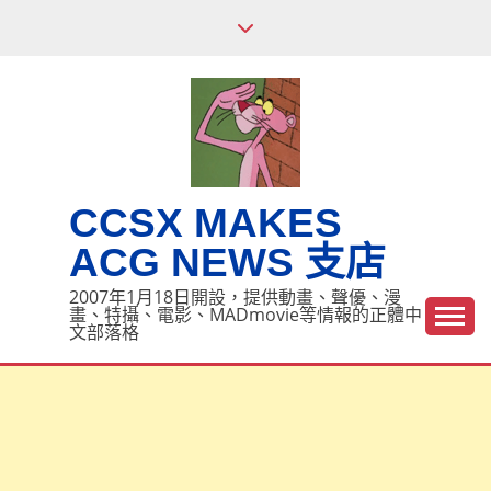
Skip
to
content
CCSX MAKES
ACG NEWS 支店
2007年1月18日開設，提供動畫、聲優、漫
畫、特攝、電影、MADmovie等情報的正體中
文部落格