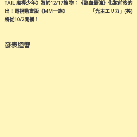
章
TAIL 魔導少年》將於12/17推
物：《熱血最強》化妝前後的
導
出！電視動畫版《MM一族》
「光主エリカ」(笑)
將從10/2開播！
覽
發表迴響