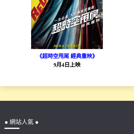
《超時空甩尾 經典重映》
9月4日上映
● 網站人氣 ●