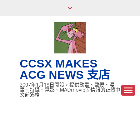
Skip
to
content
CCSX MAKES
ACG NEWS 支店
2007年1月18日開設，提供動畫、聲優、漫
畫、特攝、電影、MADmovie等情報的正體中
文部落格