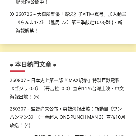
紀念PV公開中！
260726 – 大御所聲優「野沢雅子×田中真弓」加入動畫
《らんま1/2》（亂馬1/2）第三季敲定10/3播出、新
海報解禁！
● 本日熱門文章 ●
260807 – 日本史上第一部『IMAX規格』特製巨獸電影
《ゴジラ-0.0》（哥吉拉 -0.0）宣布11/6台灣上映、中文
(6)
海報出爐！
250307 – 監督尚未公布，英雄海報出爐：新動畫《ワン
パンマン3》（一拳超人 ONE-PUNCH MAN 3）宣布10月
(4)
放送！