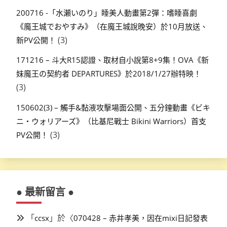
200716 -「水瀬いのり」睡美人動畫第2彈：嗜睡喜劇
《魔王城でおやすみ》（在魔王城說晚安）於10月放送、
(3)
新PV公開！
171216 – 斗大R15認證、取材自小說第8+9集！OVA《新
妹魔王の契約者 DEPARTURES》於2018/1/27辦特映！
(3)
150602(3) – 觸手&黏液攻擊場面公開、五分鐘動畫《ビキ
ニ・ウォリアーズ》（比基尼戰士 Bikini Warriors）首支
(3)
PV公開！
● 最新留言 ●
「
」於〈
ccsx
070428 – 赤井孝美，因在mixi日記發表