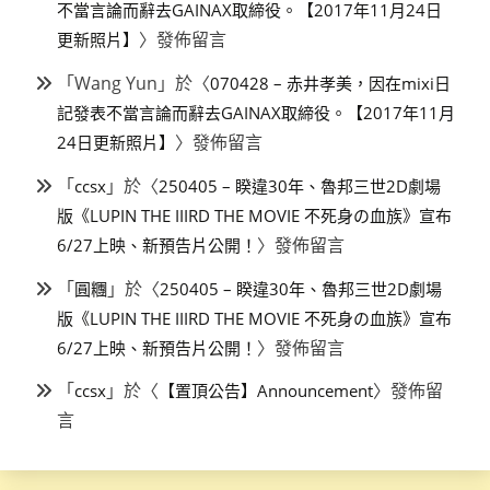
不當言論而辭去GAINAX取締役。【2017年11月24日
〉發佈留言
更新照片】
「
Wang Yun
」於〈
070428 – 赤井孝美，因在mixi日
記發表不當言論而辭去GAINAX取締役。【2017年11月
〉發佈留言
24日更新照片】
「
」於〈
ccsx
250405 – 睽違30年、魯邦三世2D劇場
版《LUPIN THE IIIRD THE MOVIE 不死身の血族》宣布
〉發佈留言
6/27上映、新預告片公開！
「
」於〈
圓糰
250405 – 睽違30年、魯邦三世2D劇場
版《LUPIN THE IIIRD THE MOVIE 不死身の血族》宣布
〉發佈留言
6/27上映、新預告片公開！
「
」於〈
〉發佈留
ccsx
【置頂公告】Announcement
言