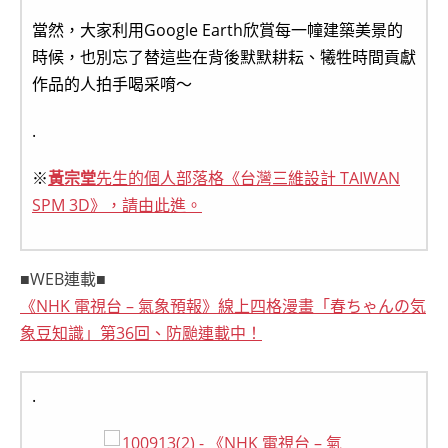
當然，大家利用Google Earth欣賞每一幢建築美景的
時候，也別忘了替這些在背後默默耕耘、犧牲時間貢獻
作品的人拍手喝采唷～
.
※
黃宗堂
先生的個人部落格《台灣三維設計 TAIWAN
SPM 3D》，請由此進。
■WEB連載■
《NHK 電視台 – 氣象預報》線上四格漫畫「春ちゃんの気
象豆知識」第36回、防颱連載中！
.