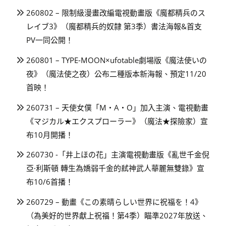
260802 – 限制級漫畫改編電視動畫版《魔都精兵のス
レイブ3》（魔都精兵的奴隸 第3季）書法海報&首支
PV一同公開！
260801 – TYPE-MOON×ufotable劇場版《魔法使いの
夜》（魔法使之夜）公布二種版本新海報、預定11/20
首映！
260731 – 天使女僕「M・A・O」加入主演、電視動畫
《マジカル★エクスプローラー》（魔法★探險家）宣
布10月開播！
260730 -「井上ほの花」主演電視動畫版《亂世千金倪
亞·利斯頓 轉生為嬌弱千金的弒神武人華麗無雙錄》宣
布10/6首播！
260729 – 動畫《この素晴らしい世界に祝福を！4》
（為美好的世界獻上祝福！第4季）瞄準2027年放送、