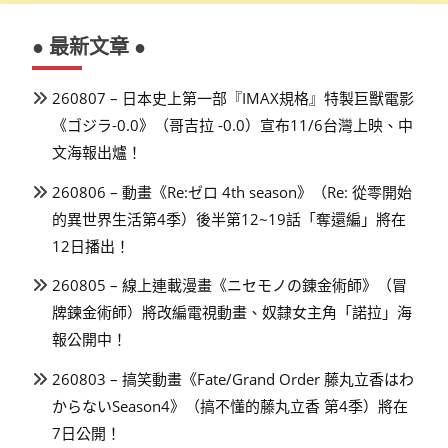
● 最新文章 ●
260807 – 日本史上第一部『IMAX規格』特製巨獸電影
《ゴジラ-0.0》（哥吉拉 -0.0）宣布11/6台灣上映、中
文海報出爐！
260806 – 動畫《Re:ゼロ 4th season》（Re: 從零開始
的異世界生活第4季）後半第12~19話「奪還編」將在
12日播出！
260805 – 線上連載漫畫《ニセモノの錬金術師》（冒
牌鍊金術師）將改編電視動畫、奴隸女主角「諾拉」海
報公開中！
260803 – 搞笑動畫《Fate/Grand Order 藤丸立香はわ
からないSeason4》（搞不懂的藤丸立香 第4季）將在
7日公開！