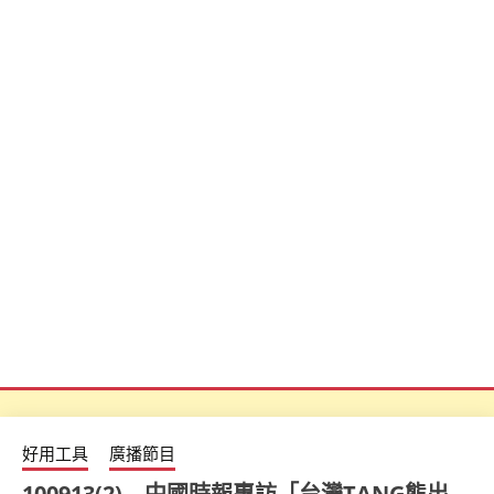
好用工具
廣播節目
100913(2) – 中國時報專訪「台灣TANG熊出