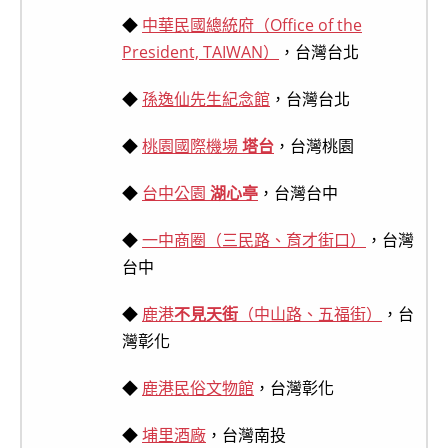
◆
中華民國總統府（Office of the
President, TAIWAN）
，台灣台北
◆
孫逸仙先生紀念館
，台灣台北
◆
桃園國際機場
塔台
，台灣桃園
◆
台中公園
湖心亭
，台灣台中
◆
一中商圈（三民路、育才街口）
，台灣
台中
◆
鹿港
不見天街
（中山路、五福街）
，台
灣彰化
◆
鹿港民俗文物館
，台灣彰化
◆
埔里酒廠
，台灣南投