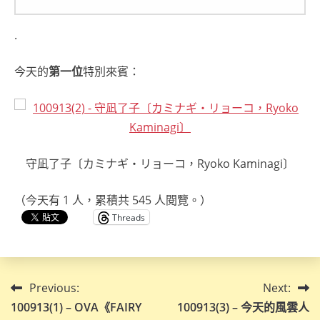
.
今天的
第一位
特別來賓：
守凪了子〔カミナギ・リョーコ，Ryoko Kaminagi〕
（今天有 1 人，累積共 545 人閱覽。）
Threads
文
Previous:
Next:
100913(1) – OVA《FAIRY
100913(3) – 今天的風雲人