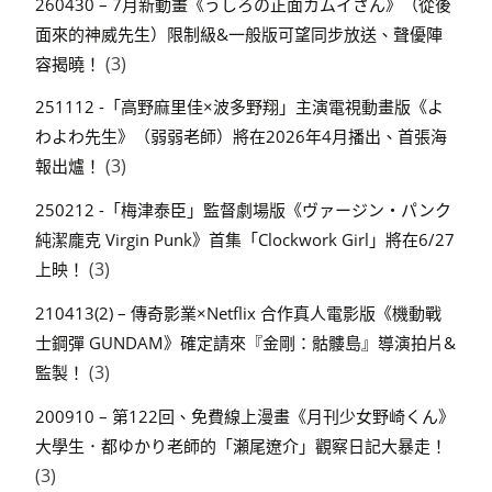
260430 – 7月新動畫《うしろの正面カムイさん》（從後
面來的神威先生）限制級&一般版可望同步放送、聲優陣
(3)
容揭曉！
251112 -「高野麻里佳×波多野翔」主演電視動畫版《よ
わよわ先生》（弱弱老師）將在2026年4月播出、首張海
(3)
報出爐！
250212 -「梅津泰臣」監督劇場版《ヴァージン・パンク
純潔龐克 Virgin Punk》首集「Clockwork Girl」將在6/27
(3)
上映！
210413(2) – 傳奇影業×Netflix 合作真人電影版《機動戰
士鋼彈 GUNDAM》確定請來『金剛：骷髏島』導演拍片&
(3)
監製！
200910 – 第122回、免費線上漫畫《月刊少女野崎くん》
大學生．都ゆかり老師的「瀬尾遼介」觀察日記大暴走！
(3)