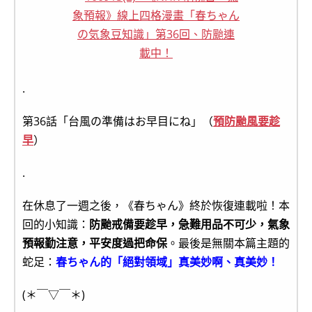
.
第36話「台風の準備はお早目にね」（
預防颱風要趁
早
）
.
在休息了一週之後，《春ちゃん》終於恢復連載啦！本
回的小知識：
防颱戒備要趁早，急難用品不可少，氣象
預報勤注意，平安度過把命保
。最後是無關本篇主題的
蛇足：
春ちゃん的「絕對領域」真美妙啊、真美妙！
(＊￣▽￣＊)