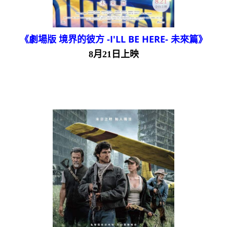
《劇場版 境界的彼方 -I'LL BE HERE- 未來篇》
8月21日上映