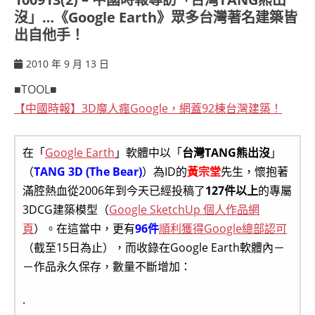
沒」…《Google Earth》眾多台灣著名建築皆
出自他手！
2010 年 9 月 13 日
ccsx
■TOOL■
【中國時報】3D魔人瘋Google，網蓋92棟台灣建築！
在「
Google Earth
」軟體中以「
台灣TANG熊出沒
」
（
TANG 3D (The Bear)
）為ID的
黃宗堂
先生，懷抱著
滿腔熱血從2006年到今天已經投稿了
127件以上
的專屬
3DCG建築模型（
Google SketchUp 個人作品網
頁
）。在這當中，更有
96件
順利獲得Google總部認可
（截至15日為止），而收錄在Google Earth軟體內－
－作品永久保存，數量不斷增加：
.