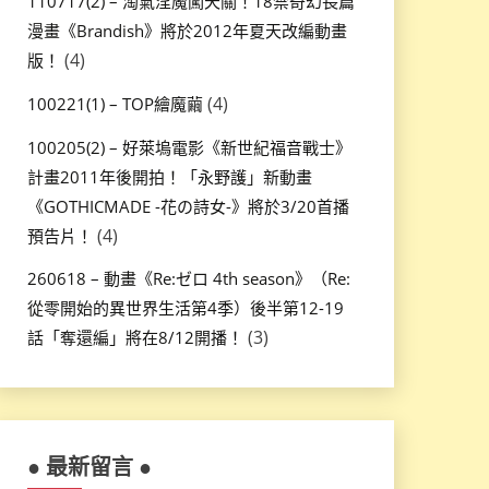
110717(2) – 淘氣淫魔闖天關！18禁奇幻長篇
漫畫《Brandish》將於2012年夏天改編動畫
(4)
版！
(4)
100221(1) – TOP繪魔繭
100205(2) – 好萊塢電影《新世紀福音戰士》
計畫2011年後開拍！「永野護」新動畫
《GOTHICMADE -花の詩女-》將於3/20首播
(4)
預告片！
260618 – 動畫《Re:ゼロ 4th season》（Re:
從零開始的異世界生活第4季）後半第12-19
(3)
話「奪還編」將在8/12開播！
● 最新留言 ●