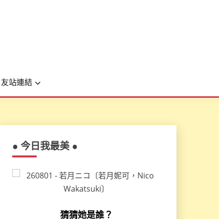
友站連結
● 今日我最美 ●
猜猜她是誰？