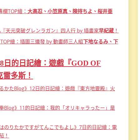
專欄TOP繪：
大高忍、小笠原真、険持ちよ、桜井亜
VA『天元突破グレンラガン』四人行 by 插畫家
早紀蔵
！
月份TOP繪：插圖三連發 by 動畫師三人組
下地なるみ、下
》8日的日記繪：遊戲『GOD OF
克雷多斯！
るかたBlog》12日的日記繪：遊戲『東方地靈殿』火
Blog》11的日記繪：我的「オリキャラったー」是
はのりたかですがてんこでもよし》7日的日記繪：電
茄！