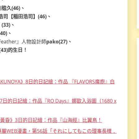
稔久(46)、
浩司【稲田浩司】(46)、
33)、
0)、
、Feather』人物設計師
pako(27)、
(43)的生日！
KUNOYA》8日的日記繪：作品 『FLAVORS魔廚』白
》7日的日記繪：作品『RO Days』娜歐入浴圖（1680 x
的黃昏》3日的日記繪：作品『山海經』比翼鳥！
》專屬WEB漫畫，第56話「それにしてもこの理事長樣﹑