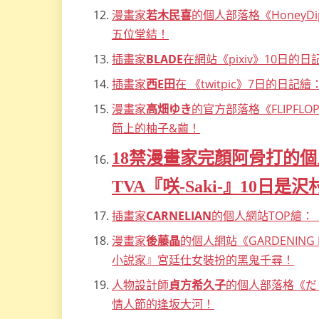
漫畫家
若木民喜
的個人部落格《HoneyD
五位堂結！
插畫家
BLADE
在網站《pixiv》10日的日記
插畫家
西E田
在 《twitpic》7日的日
漫畫家
高畑ゆき
的官方部落格《FLIPFL
筒上的柚子&繭！
18禁漫畫家完顏阿骨打的個
TVA『咲-Saki-』10日
插畫家
CARNELIAN
的個人網站TOP繪：「I
漫畫家
後藤晶
的個人網站《GARDENIN
小説家』宮廷仕女裝扮的黑鬼千尋！
人物設計師
貞方希久子
的個人部落格《だ
情人節的逢坂大河！