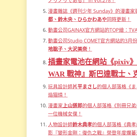
ノリノリである」 in Vol.278！
漫畫雜誌《週刊少年 Sunday》的漫畫家
都、鈴木央、ひらかわあや
同時更新！
動畫公司GAINAX官方網站的TOP繪：T
動畫公司Studio COMET官方網站的3
地聡子、大沢美奈
！
插畫家電池在網站《pixiv
WAR 戰神』斯巴達戰士、
玩具設計師
片平まさし
的個人部落格《ま
焔猫燐！
漫畫家
上山道郎
的個人部落格《別冊兄弟拳
一位機械女僕！
人物設計師
鈴木典孝
的個人部落格《典孝
影『變形金剛：復仇之戰』榮登年度爛蕃