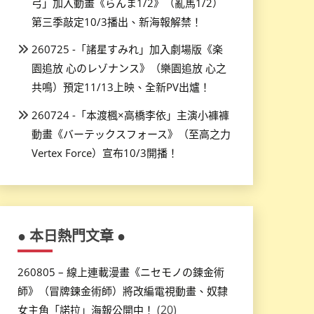
弓」加入動畫《らんま1/2》（亂馬1/2）
第三季敲定10/3播出、新海報解禁！
260725 -「諸星すみれ」加入劇場版《楽
園追放 心のレゾナンス》（樂園追放 心之
共鳴）預定11/13上映、全新PV出爐！
260724 -「本渡楓×高橋李依」主演小褲褲
動畫《バーテックスフォース》（至高之力
Vertex Force）宣布10/3開播！
● 本日熱門文章 ●
260805 – 線上連載漫畫《ニセモノの錬金術
師》（冒牌鍊金術師）將改編電視動畫、奴隸
(20)
女主角「諾拉」海報公開中！