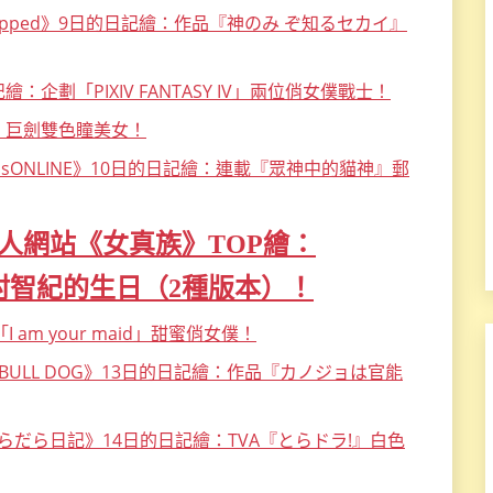
ipped》9日的日記繪：作品『神のみ ぞ知るセカイ』
繪：企劃「PIXIV FANTASY IV」兩位俏女僕戰士！
記繪：巨劍雙色瞳美女！
OPsONLINE》10日的日記繪：連載『眾神中的貓神』郵
人網站《女真族》TOP繪：
是沢村智紀的生日（2種版本）！
 am your maid」甜蜜俏女僕！
G BULL DOG》13日的日記繪：作品『カノジョは官能
らだら日記》14日的日記繪：TVA『とらドラ!』白色