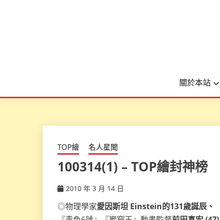
關於本站
TOP繪
名人星聞
100314(1) – TOP繪封神榜
2010 年 3 月 14 日
ccsx
◎物理學家
愛因斯坦 Einstein的131歲誕辰、
『青色6號』『巖窟王』動畫監督
前田真宏 (47