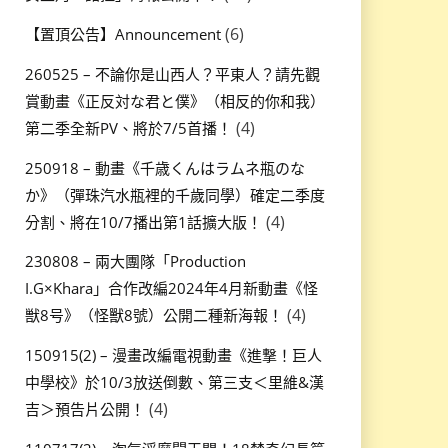
(6)
【置頂公告】Announcement
260525 – 不論你是山西人？平東人？請先觀
賞動畫《正反対な君と僕》（相反的你和我）
(4)
第二季全新PV、將於7/5首播！
250918 – 動畫《千歳くんはラムネ瓶のな
か》（彈珠汽水瓶裡的千歲同學）確定二季度
(4)
分割、將在10/7播出第1話擴大版！
230808 – 兩大團隊「Production
I.G×Khara」合作改編2024年4月新動畫《怪
(4)
獣8号》（怪獸8號）公開二種新海報！
150915(2) – 漫畫改編電視動畫《進撃！巨人
中學校》於10/3放送倒數、第三支＜里維&漢
(4)
吉＞預告片公開！