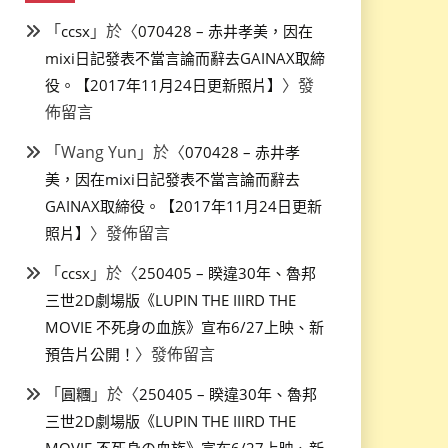
「
」於〈
ccsx
070428 – 赤井孝美，因在
mixi日記發表不當言論而辭去GAINAX取締
〉發
役。【2017年11月24日更新照片】
佈留言
「
Wang Yun
」於〈
070428 – 赤井孝
美，因在mixi日記發表不當言論而辭去
GAINAX取締役。【2017年11月24日更新
〉發佈留言
照片】
「
」於〈
ccsx
250405 – 睽違30年、魯邦
三世2D劇場版《LUPIN THE IIIRD THE
MOVIE 不死身の血族》宣布6/27上映、新
〉發佈留言
預告片公開！
「
」於〈
圓糰
250405 – 睽違30年、魯邦
三世2D劇場版《LUPIN THE IIIRD THE
MOVIE 不死身の血族》宣布6/27上映、新