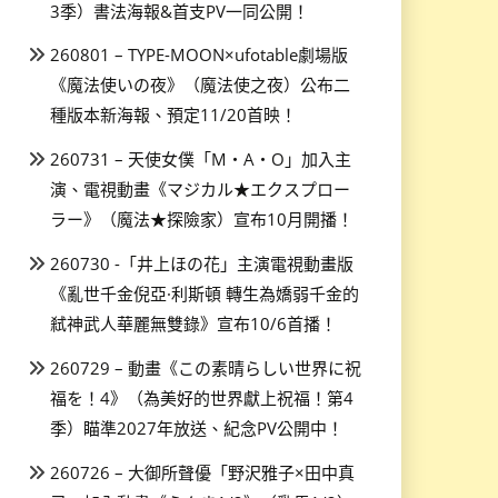
3季）書法海報&首支PV一同公開！
260801 – TYPE-MOON×ufotable劇場版
《魔法使いの夜》（魔法使之夜）公布二
種版本新海報、預定11/20首映！
260731 – 天使女僕「M・A・O」加入主
演、電視動畫《マジカル★エクスプロー
ラー》（魔法★探險家）宣布10月開播！
260730 -「井上ほの花」主演電視動畫版
《亂世千金倪亞·利斯頓 轉生為嬌弱千金的
弒神武人華麗無雙錄》宣布10/6首播！
260729 – 動畫《この素晴らしい世界に祝
福を！4》（為美好的世界獻上祝福！第4
季）瞄準2027年放送、紀念PV公開中！
260726 – 大御所聲優「野沢雅子×田中真