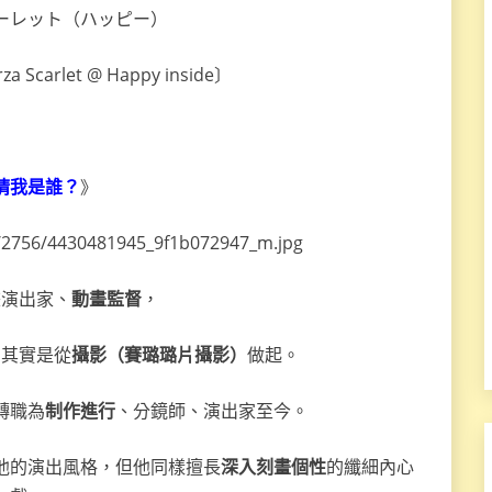
ーレット（ハッピー）
carlet @ Happy inside〕
猜我是誰？
》
畫演出家、
動畫監督
，
，其實是從
攝影（賽璐璐片攝影）
做起。
轉職為
制作進行
、分鏡師、演出家至今。
他的演出風格，但他同樣擅長
深入刻畫個性
的纖細內心