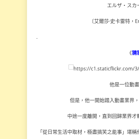
エルザ・スカ
〔艾爾莎·史卡雷特，Erza S
.
《
猜
他是一位動
但是，他一開始踏入動畫業界
中途一度離開，直到回歸業界才
「從日常生活中取材，極盡搞笑之能事」堪稱