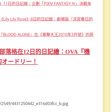
日的日記繪：企劃「PIXIV FANTASY IV」決戰未
Lily Lily Rose》8日的日記繪：劇場版『涼宮春日的
BLOOD ALONE』在《電擊大王2010年3月號》的原
部落格在12日的日記繪：OVA『機
的オードリー！