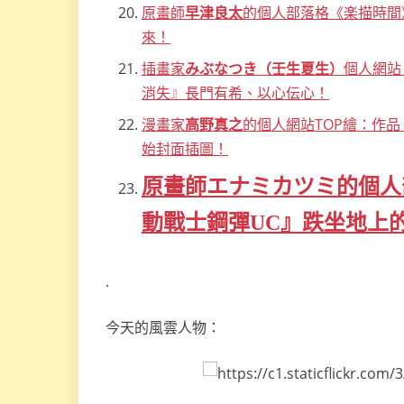
原畫師
早津良太
的個人部落格《楽描時間》11
來！
插畫家
みぶなつき（壬生夏生）
個人網站《
消失』長門有希、以心伝心！
漫畫家
高野真之
的個人網站TOP繪：作品『
始封面插圖！
原畫師エナミカツミ的個人
動戰士鋼彈UC』跌坐地上
.
今天的風雲人物：