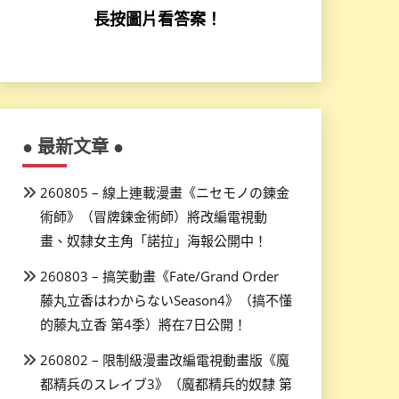
長按圖片看答案！
● 最新文章 ●
260805 – 線上連載漫畫《ニセモノの錬金
術師》（冒牌鍊金術師）將改編電視動
畫、奴隸女主角「諾拉」海報公開中！
260803 – 搞笑動畫《Fate/Grand Order
藤丸立香はわからないSeason4》（搞不懂
的藤丸立香 第4季）將在7日公開！
260802 – 限制級漫畫改編電視動畫版《魔
都精兵のスレイブ3》（魔都精兵的奴隸 第