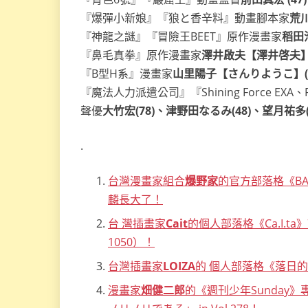
『爆彈小新娘』『狼と香辛料』動畫腳本家
荒川
『神龍之謎』『冒險王BEET』原作漫畫家
稻田
『鼻毛真拳』原作漫畫家
澤井啟夫【澤井啓夫】(
『B型H系』漫畫家
山里陽子【さんりようこ】(4
『魔法人力派遣公司』『Shining Force EXA
聲優
大竹宏(78)、津野田なるみ(48)、望月祐多
.
台灣漫畫家組合
爆野家
的官方部落格《BA
麟長大了！
台 灣插畫家
Cait
的個人部落格《Ca.I.ta
1050）！
台灣插畫家
LOIZA
的 個人部落格《落日
漫畫家
畑健二郎
的《週刊少年Sunday