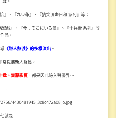
戲。
恰』、『丸少爺』、『搞笑漫畫日和 系列』等；
偶遊戲』、『今﹑そこにいる僕』、『十兵衛 系列』等
作品，
執導
《賺人熱淚》的多樣演出
。
非常提攜新人聲優，
佳織、齋藤彩夏
，都是因此跨入聲優界～
.
他就是