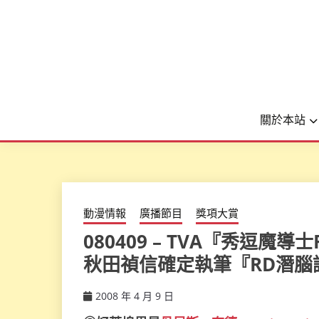
關於本站
動漫情報
廣播節目
獎項大賞
080409 – TVA『秀逗魔
秋田禎信確定執筆『RD潛腦調查
2008 年 4 月 9 日
ccsx