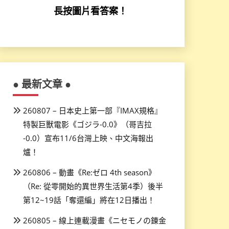
長按圖片看答案！
● 最新文章 ●
260807 – 日本史上第一部『IMAX規格』
特製巨獸電影《ゴジラ-0.0》（哥吉拉
-0.0）宣布11/6台灣上映、中文海報出
爐！
260806 – 動畫《Re:ゼロ 4th season》
（Re: 從零開始的異世界生活第4季）後半
第12~19話「奪還編」將在12日播出！
260805 – 線上連載漫畫《ニセモノの錬金