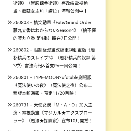
術師》（冒牌鍊金術師）將改編電視動
畫、奴隸女主角「諾拉」海報公開中！
260803 – 搞笑動畫《Fate/Grand Order
藤丸立香はわからないSeason4》（搞不懂
的藤丸立香 第4季）將在7日公開！
260802 – 限制級漫畫改編電視動畫版《魔
都精兵のスレイブ3》（魔都精兵的奴隸 第
3季）書法海報&首支PV一同公開！
260801 – TYPE-MOON×ufotable劇場版
《魔法使いの夜》（魔法使之夜）公布二
種版本新海報、預定11/20首映！
260731 – 天使女僕「M・A・O」加入主
演、電視動畫《マジカル★エクスプロー
ラー》（魔法★探險家）宣布10月開播！