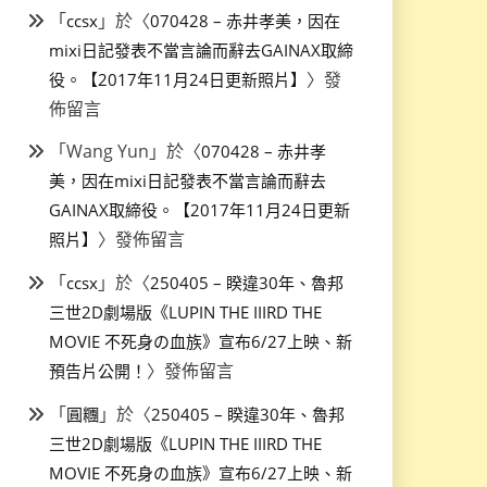
「
」於〈
ccsx
070428 – 赤井孝美，因在
mixi日記發表不當言論而辭去GAINAX取締
〉發
役。【2017年11月24日更新照片】
佈留言
「
Wang Yun
」於〈
070428 – 赤井孝
美，因在mixi日記發表不當言論而辭去
GAINAX取締役。【2017年11月24日更新
〉發佈留言
照片】
「
」於〈
ccsx
250405 – 睽違30年、魯邦
三世2D劇場版《LUPIN THE IIIRD THE
MOVIE 不死身の血族》宣布6/27上映、新
〉發佈留言
預告片公開！
「
」於〈
圓糰
250405 – 睽違30年、魯邦
三世2D劇場版《LUPIN THE IIIRD THE
MOVIE 不死身の血族》宣布6/27上映、新