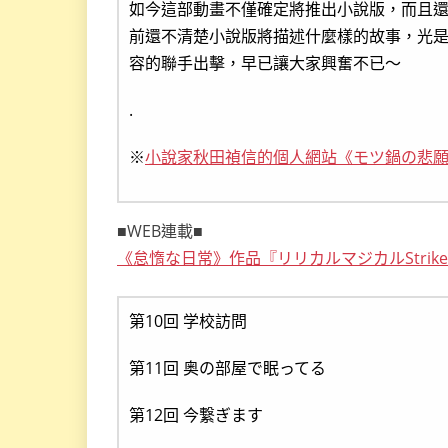
如今這部動畫不僅確定將推出小說版，而且
前還不清楚小說版將描述什麼樣的故事，光是瞧瞧士
容的聯手出擊，早已讓大家興奮不已～
.
※
小說家秋田禎信的個人網站《モツ鍋の悲
■WEB連載■
《怠惰な日常》作品『リリカルマジカルStrikerS
第10回 学校訪問
第11回 奥の部屋で眠ってる
第12回 今繋ぎます