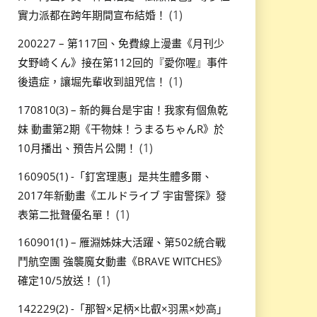
(1)
實力派都在跨年期間宣布結婚！
200227 – 第117回、免費線上漫畫《月刊少
女野崎くん》接在第112回的『愛你喔』事件
(1)
後遺症，讓堀先輩收到詛咒信！
170810(3) – 新的舞台是宇宙！我家有個魚乾
妹 動畫第2期《干物妹！うまるちゃんR》於
(1)
10月播出、預告片公開！
160905(1) -「釘宮理惠」是共生體多爾、
2017年新動畫《エルドライブ 宇宙警探》發
(1)
表第二批聲優名單！
160901(1) – 雁淵姊妹大活躍、第502統合戰
鬥航空團 強襲魔女動畫《BRAVE WITCHES》
(1)
確定10/5放送！
142229(2) -「那智×足柄×比叡×羽黑×妙高」