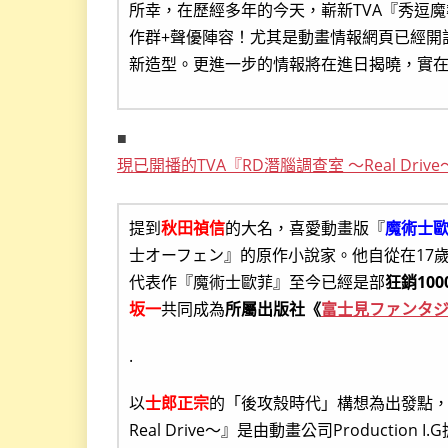
所幸，在歷經多年的今天，嶄新TVA『秀逗魔導
作群+聲優陣容！尤其是動畫情報網頁已經開
新造型。更進一步的情報將在進日揭曉，實
■
現已開播的TVA『RD潛腦調查室 ～Real Dri
提到
秋田禎信
的大名，喜愛動畫版『
魔術士
士オーフェン』的原作小說家。他自從在17歲
代表作『魔術士歐菲』至今已經是部
狂銷100
坂一
共同成為
所屬出版社《
富士見ファンタ
.
以
士郎正宗
的「後攻殼時代」構想為出發點，
Real Drive～』是由動畫公司Product