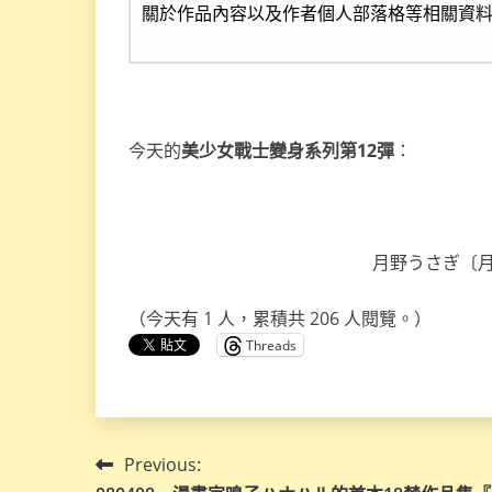
關於作品內容以及作者個人部落格等相關資
今天的
美少女戰士變身系列第12彈
：
月野うさぎ〔月野
（今天有 1 人，累積共 206 人閱覽。）
Threads
文
Previous: