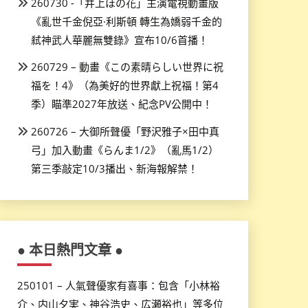
260730 -「井上ほの花」主演電視動畫版
《亂世千金倪亞·利斯頓 轉生為嬌弱千金的
弒神武人華麗無雙錄》宣布10/6首播！
260729 – 動畫《この素晴らしい世界に祝
福を！4》（為美好的世界獻上祝福！第4
季）瞄準2027年放送、紀念PV公開中！
260726 – 大御所聲優「野沢雅子×田中真
弓」加入動畫《らんま1/2》（亂馬1/2）
第三季敲定10/3播出、新海報解禁！
● 本日熱門文章 ●
250101 – 人氣聲優家有喜事：包含「小林裕
介、内山夕実、神谷浩史、広瀬裕也」等多位