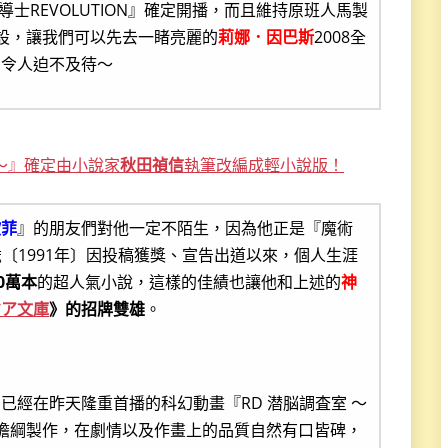
士REVOLUTION』確定開播，而且維持原班人馬製
設，讓我們可以先去一睹亮麗的
莉娜．因巴斯
2008全
在令人迫不及待～
ve～』確定由小說家
秋田禎信
執筆改編成輕小說版！
歐菲
』的朋友們對他一定不陌生，因為他正是『魔術
〔1991年〕因投稿獲獎、宣告出道以來，個人生涯
0萬本
的超人氣小說，這樣的佳績也讓他和上述的
神
ジア文庫
》的招牌雙雄
。
已經在昨天隆重首播的科幻動畫『RD 潜脳調査室 ～
ion I.G擔綱製作，在劇情以及作畫上的品質自然有口皆碑，