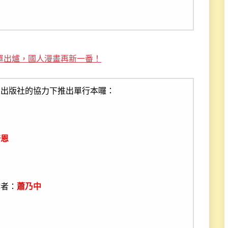
單出爐，國人漫畫再新一番！
立出版社的協力下推出單行本囉：
培恩
者：
蕭乃中