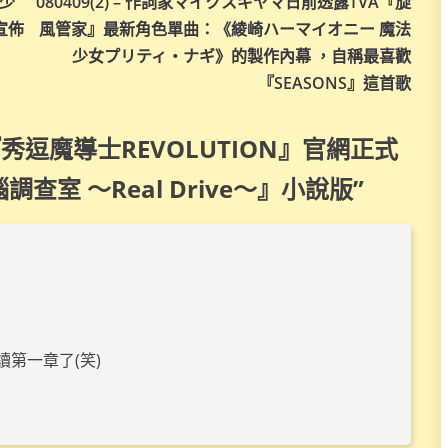
『少
080409(2) – 作詞家マイクスギヤマ日前透露TVA『旋
宣佈
風管家』最新角色單曲：《綾崎ハーマイオニー 魔法
少女プリティ・ナギ》的製作內幕 ，自稱最喜歡
『SEASONS』這首歌
VA『秀逗魔導士REVOLUTION』官網正式
室 ～Real Drive～』小說版
”
第一章了(笑)