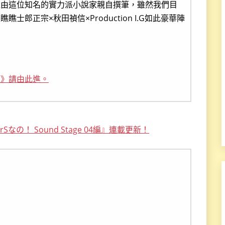
還由這位知名的實力派小說家親自撰筆，雖然我們目
郎正宗×秋田禎信×Production I.G如此豪華陣
願》請由此進。
なの！ Sound Stage 04編』連載更新！