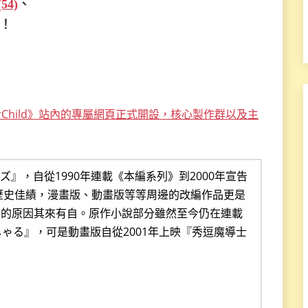
54)
、
！
tarChild》站內的專屬網頁正式開設，核心製作群以及主
』，自從1990年連載《本編系列》到2000年宣告
的歷史佳績，漫畫版、動畫版等等周邊的改編作品更是
一的原因其來有自。原作小說部分雖然至今仍在連載
ゃる』，可是動畫版自從2001年上映『秀逗魔導士