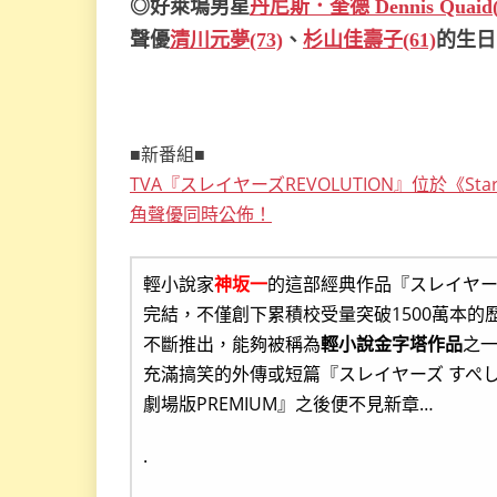
◎好萊塢男星
丹尼斯．奎德 Dennis Quaid(
聲優
清川元夢(73)
、
杉山佳壽子(61)
的生日
■新番組■
TVA『スレイヤーズREVOLUTION』位於《S
角聲優同時公佈！
輕小說家
神坂一
的這部經典作品『スレイヤーズ
完結，不僅創下累積校受量突破1500萬本
不斷推出，能夠被稱為
輕小說金字塔作品
之
充滿搞笑的外傳或短篇『スレイヤーズ すぺし
劇場版PREMIUM』之後便不見新章…
.