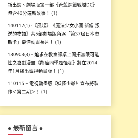
新出爐、劇場版第一部《蒼藍鋼鐵戰艦DC》
(1)
包含40分鐘新故事！
140117(1) -《風起》《魔法少女小圓 新編 叛
逆的物語》共5部劇場版角逐「第37屆日本奧
(1)
斯卡」最佳動畫長片！
130903(3) – 追求在教室課桌上開拓無限可能
性之喜劇漫畫《鄰座同學是怪咖》將在2014
(1)
年1月播出電視動畫版！
110115 – 電視動畫版《妖怪少爺》宣布將製
(1)
作＜第二期＞！
● 最新留言 ●