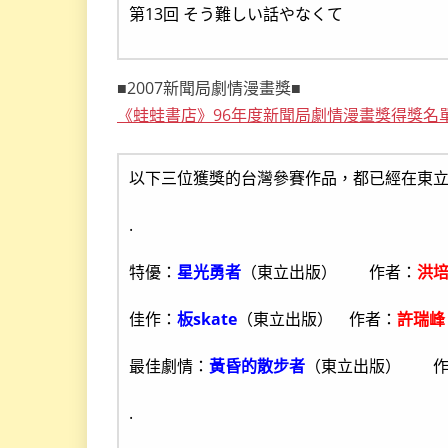
第13回 そう難しい話やなくて
■2007新聞局劇情漫畫獎■
《蛙蛙書店》96年度新聞局劇情漫畫獎得獎名
以下三位獲獎的台灣參賽作品，都已經在東
.
特優：
星光勇者
（東立出版） 作者：
洪
佳作：
板skate
（東立出版） 作者：
許瑞峰
最佳劇情：
黃昏的散步者
（東立出版） 作
.