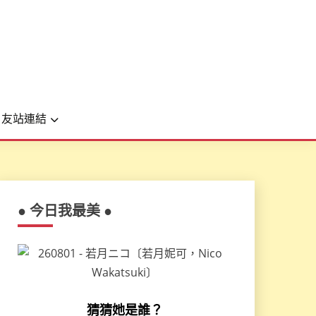
友站連結
● 今日我最美 ●
猜猜她是誰？