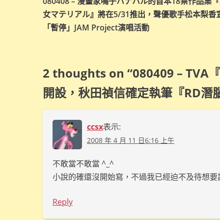
080408 – 漫畫家鳴子ハナハル的首本18禁作品集
章
女マテリアル』將在5/31推出，聲優歌手松本梨香
導
「暫停」JAM Project演唱活動
覽
2 thoughts on “
080409 – T
開設，秋田禎信確定執筆『RD潛腦調查
ccsx
表示:
2008 年 4 月 11 日6:16 上午
不敢當不敢當 ^_^
小說的確還沒開始寫，不過我已經迫不及待想要讀
Reply