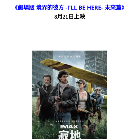
《劇場版 境界的彼方 -I'LL BE HERE- 未來篇》
8月21日上映