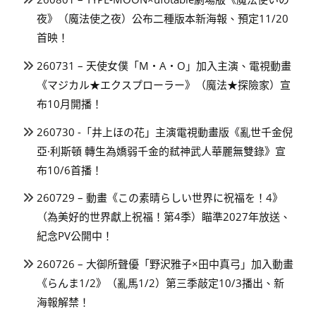
夜》（魔法使之夜）公布二種版本新海報、預定11/20
首映！
260731 – 天使女僕「M・A・O」加入主演、電視動畫
《マジカル★エクスプローラー》（魔法★探險家）宣
布10月開播！
260730 -「井上ほの花」主演電視動畫版《亂世千金倪
亞·利斯頓 轉生為嬌弱千金的弒神武人華麗無雙錄》宣
布10/6首播！
260729 – 動畫《この素晴らしい世界に祝福を！4》
（為美好的世界獻上祝福！第4季）瞄準2027年放送、
紀念PV公開中！
260726 – 大御所聲優「野沢雅子×田中真弓」加入動畫
《らんま1/2》（亂馬1/2）第三季敲定10/3播出、新
海報解禁！