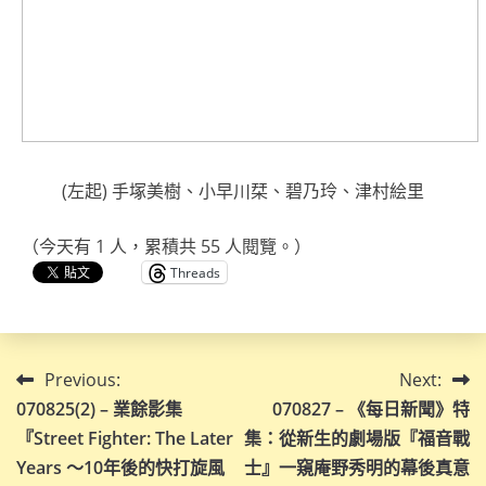
(左起) 手塚美樹、小早川栞、碧乃玲、津村絵里
（今天有 1 人，累積共 55 人閱覽。）
Threads
文
Previous:
Next:
070825(2) – 業餘影集
070827 – 《每日新聞》特
章
『Street Fighter: The Later
集：從新生的劇場版『福音戰
導
Years ～10年後的快打旋風
士』一窺庵野秀明的幕後真意