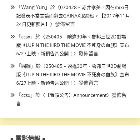
「
Wang Yun
」於〈
070428 – 赤井孝美，因在mixi日
記發表不當言論而辭去GAINAX取締役。【2017年11月
〉發佈留言
24日更新照片】
「
」於〈
ccsx
250405 – 睽違30年、魯邦三世2D劇場
版《LUPIN THE IIIRD THE MOVIE 不死身の血族》宣布
〉發佈留言
6/27上映、新預告片公開！
「
」於〈
圓糰
250405 – 睽違30年、魯邦三世2D劇場
版《LUPIN THE IIIRD THE MOVIE 不死身の血族》宣布
〉發佈留言
6/27上映、新預告片公開！
「
」於〈
〉發佈留
ccsx
【置頂公告】Announcement
言
● 電影情報 ●