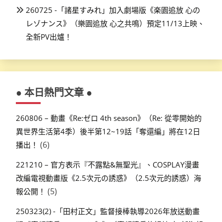
260725 -「諸星すみれ」加入劇場版《楽園追放 心の
レゾナンス》（樂園追放 心之共鳴）預定11/13上映、
全新PV出爐！
● 本日熱門文章 ●
260806 – 動畫《Re:ゼロ 4th season》（Re: 從零開始的
異世界生活第4季）後半第12~19話「奪還編」將在12日
(6)
播出！
221210 – 官方表示『不露點&無聖光』、COSPLAY漫畫
改編電視動畫版《2.5次元の誘惑》（2.5次元的誘惑）海
(5)
報公開！
250323(2) -「田村正文」監督接棒執導2026年放送動畫