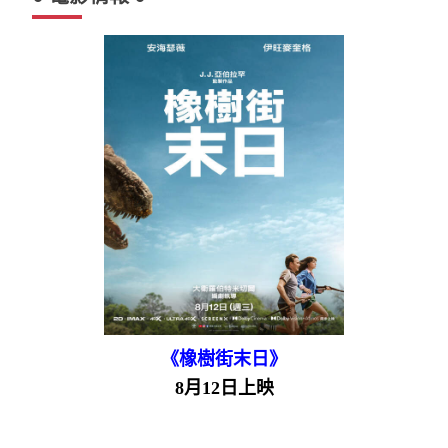
《橡樹街末日》
8月12日上映