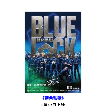
《藍色監獄》
8月12日上映