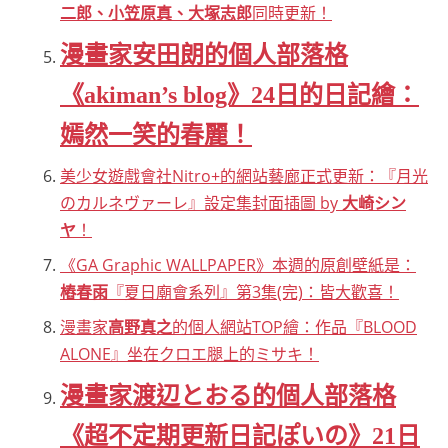
二郎、小笠原真、大塚志郎
同時更新！
漫畫家安田朗的個人部落格
《akiman’s blog》24日的日記繪：
嫣然一笑的春麗！
美少女遊戲會社Nitro+的網站藝廊正式更新：『月光
のカルネヴァーレ』設定集封面插圖 by
大崎シン
ヤ
！
《GA Graphic WALLPAPER》本週的原創壁紙是：
樁春雨
『夏日廟會系列』第3集(完)：皆大歡喜！
漫畫家
高野真之
的個人網站TOP繪：作品『BLOOD
ALONE』坐在クロエ腿上的ミサキ！
漫畫家渡辺とおる的個人部落格
《超不定期更新日記ぽいの》21日