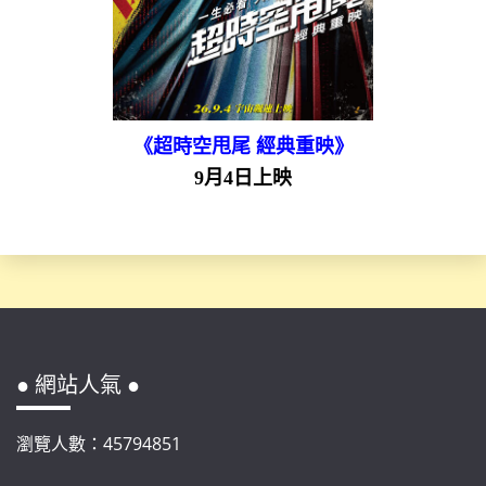
《超時空甩尾 經典重映》
9月4日上映
● 網站人氣 ●
瀏覽人數：45794851