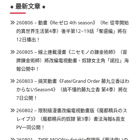
● 最新文章 ●
260806 – 動畫《Re:ゼロ 4th season》（Re: 從零開始
的異世界生活第4季）後半第12~19話「奪還編」將在
12日播出！
260805 – 線上連載漫畫《ニセモノの錬金術師》（冒
牌鍊金術師）將改編電視動畫、奴隸女主角「諾拉」海
報公開中！
260803 – 搞笑動畫《Fate/Grand Order 藤丸立香はわ
からないSeason4》（搞不懂的藤丸立香 第4季）將在
7日公開！
260802 – 限制級漫畫改編電視動畫版《魔都精兵のス
レイブ3》（魔都精兵的奴隸 第3季）書法海報&首支
PV一同公開！
260801 – TYPE-MOON×ufotable劇場版《魔法使いの