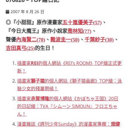
2007 年 8 月 26 日
ccsx
◎『小甜甜』原作漫畫家
五十嵐優美子(57)
、
『今日大魔王』原作小說家
喬林知(??)
、
聲優
內海賢二(70)
、
難波圭一(50)
、
千葉紗子(30)
、
吉田真弓(25)
的生日！
插畫家
REI
的個人網站《REI’s ROOM》TOP繪正式更
新！
插畫家
獅子猿
的個人網站《獅子猿画廊》TOP繪：泳
裝少女的殘暑問候！
插畫家
赤賀博隆
的個人網站《かぼちゃ王国》20日
的日記繪：TVA『シムーン SIMOUN』フロエちゃ
ん！
漫畫雜誌《週刊少年Sunday》的漫畫家專欄：
畑健