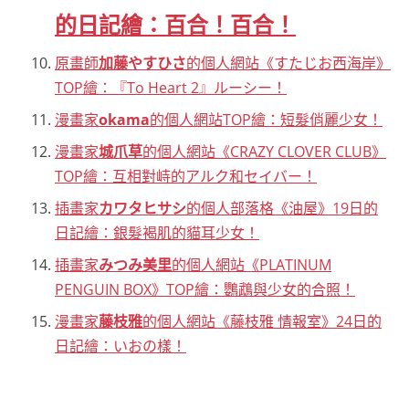
的日記繪：百合！百合！
原畫師
加藤やすひさ
的個人網站《すたじお西海岸》
TOP繪：『To Heart 2』ルーシー！
漫畫家
okama
的個人網站TOP繪：短髮俏麗少女！
漫畫家
城爪草
的個人網站《CRAZY CLOVER CLUB》
TOP繪：互相對峙的アルク和セイバー！
插畫家
カワタヒサシ
的個人部落格《油屋》19日的
日記繪：銀髮褐肌的貓耳少女！
插畫家
みつみ美里
的個人網站《PLATINUM
PENGUIN BOX》TOP繪：鸚鵡與少女的合照！
漫畫家
藤枝雅
的個人網站《藤枝雅 情報室》24日的
日記繪：いおの樣！