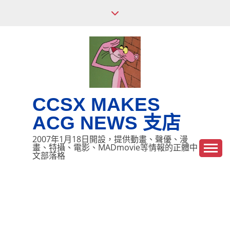
Skip
to
content
CCSX MAKES
ACG NEWS 支店
2007年1月18日開設，提供動畫、聲優、漫
畫、特攝、電影、MADmovie等情報的正體中
文部落格