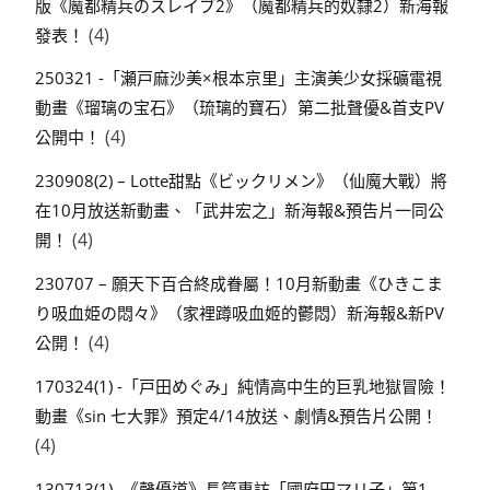
版《魔都精兵のスレイブ2》（魔都精兵的奴隸2）新海報
(4)
發表！
250321 -「瀬戸麻沙美×根本京里」主演美少女採礦電視
動畫《瑠璃の宝石》（琉璃的寶石）第二批聲優&首支PV
(4)
公開中！
230908(2) – Lotte甜點《ビックリメン》（仙魔大戰）將
在10月放送新動畫、「武井宏之」新海報&預告片一同公
(4)
開！
230707 – 願天下百合終成眷屬！10月新動畫《ひきこま
り吸血姫の悶々》（家裡蹲吸血姬的鬱悶）新海報&新PV
(4)
公開！
170324(1) -「戸田めぐみ」純情高中生的巨乳地獄冒險！
動畫《sin 七大罪》預定4/14放送、劇情&預告片公開！
(4)
130713(1) -《聲優道》長篇專訪「國府田マリ子」第1