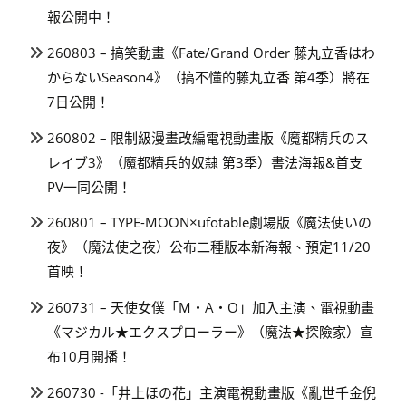
報公開中！
260803 – 搞笑動畫《Fate/Grand Order 藤丸立香はわ
からないSeason4》（搞不懂的藤丸立香 第4季）將在
7日公開！
260802 – 限制級漫畫改編電視動畫版《魔都精兵のス
レイブ3》（魔都精兵的奴隸 第3季）書法海報&首支
PV一同公開！
260801 – TYPE-MOON×ufotable劇場版《魔法使いの
夜》（魔法使之夜）公布二種版本新海報、預定11/20
首映！
260731 – 天使女僕「M・A・O」加入主演、電視動畫
《マジカル★エクスプローラー》（魔法★探險家）宣
布10月開播！
260730 -「井上ほの花」主演電視動畫版《亂世千金倪