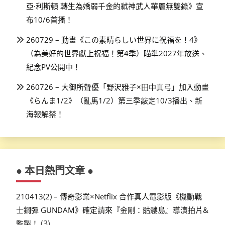
亞·利斯頓 轉生為嬌弱千金的弒神武人華麗無雙錄》宣
布10/6首播！
260729 – 動畫《この素晴らしい世界に祝福を！4》
（為美好的世界獻上祝福！第4季）瞄準2027年放送、
紀念PV公開中！
260726 – 大御所聲優「野沢雅子×田中真弓」加入動畫
《らんま1/2》（亂馬1/2）第三季敲定10/3播出、新
海報解禁！
● 本日熱門文章 ●
210413(2) – 傳奇影業×Netflix 合作真人電影版《機動戰
士鋼彈 GUNDAM》確定請來『金剛：骷髏島』導演拍片&
(3)
監製！