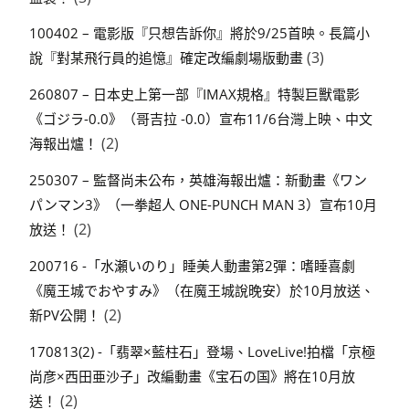
100402 – 電影版『只想告訴你』將於9/25首映。長篇小
(3)
說『對某飛行員的追憶』確定改編劇場版動畫
260807 – 日本史上第一部『IMAX規格』特製巨獸電影
《ゴジラ-0.0》（哥吉拉 -0.0）宣布11/6台灣上映、中文
(2)
海報出爐！
250307 – 監督尚未公布，英雄海報出爐：新動畫《ワン
パンマン3》（一拳超人 ONE-PUNCH MAN 3）宣布10月
(2)
放送！
200716 -「水瀬いのり」睡美人動畫第2彈：嗜睡喜劇
《魔王城でおやすみ》（在魔王城說晚安）於10月放送、
(2)
新PV公開！
170813(2) -「翡翠×藍柱石」登場、LoveLive!拍檔「京極
尚彦×西田亜沙子」改編動畫《宝石の国》將在10月放
(2)
送！