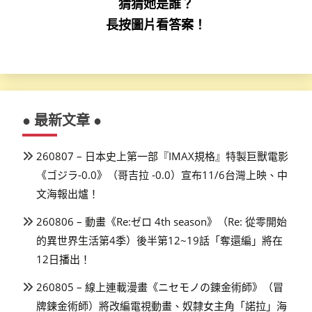
猜猜她是誰？
長按圖片看答案！
● 最新文章 ●
260807 – 日本史上第一部『IMAX規格』特製巨獸電影
《ゴジラ-0.0》（哥吉拉 -0.0）宣布11/6台灣上映、中
文海報出爐！
260806 – 動畫《Re:ゼロ 4th season》（Re: 從零開始
的異世界生活第4季）後半第12~19話「奪還編」將在
12日播出！
260805 – 線上連載漫畫《ニセモノの錬金術師》（冒
牌鍊金術師）將改編電視動畫、奴隸女主角「諾拉」海