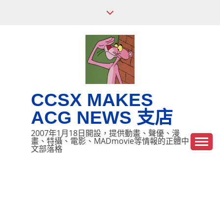
Skip
to
content
CCSX MAKES
ACG NEWS 支店
2007年1月18日開設，提供動畫、聲優、漫
畫、特攝、電影、MADmovie等情報的正體中
文部落格