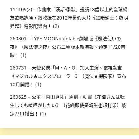
111109(2) – 作曲家「漢斯·季默」邀請18歲以上的全球網
友歌唱詠嘆，將收錄在2012年暑假大片《黑暗騎士：黎明
(2)
昇起》電影配樂內！
260801 – TYPE-MOON×ufotable劇場版《魔法使いの
夜》（魔法使之夜）公布二種版本新海報、預定11/20首
(1)
映！
260731 – 天使女僕「M・A・O」加入主演、電視動畫
《マジカル★エクスプローラー》（魔法★探險家）宣布
(1)
10月開播！
260625 – 公主「内田真礼」駕到、動畫《花織さんは転
生しても喧嘩がしたい》（花織即使是轉生也想打架）敲
(1)
定7/11播出！