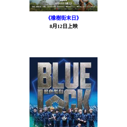
《橡樹街末日》
8月12日上映