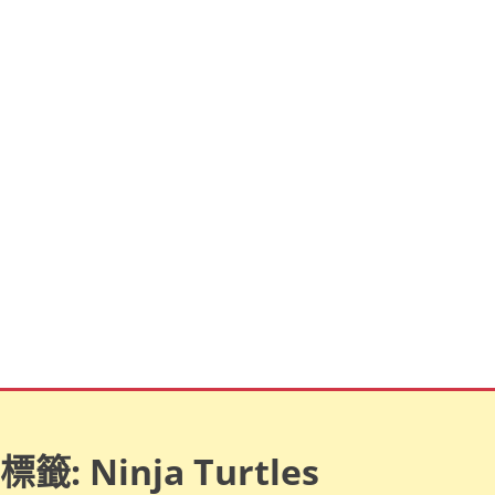
標籤:
Ninja Turtles