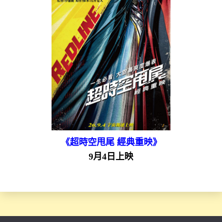
《超時空甩尾 經典重映》
9月4日上映