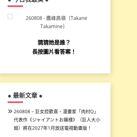
猜猜她是誰？
長按圖片看答案！
● 最新文章 ●
260808 – 巨女控歡喜、漫畫家「肉村Q」
代表作《ジャイアントお嬢様》（巨人大小
姐）將在2027年1月放送電視動畫版！