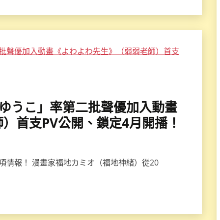
×夏吉ゆうこ」率第二批聲優加入動畫
）首支PV公開、鎖定4月開播！
項情報！ 漫畫家福地カミオ（福地神緒）從20