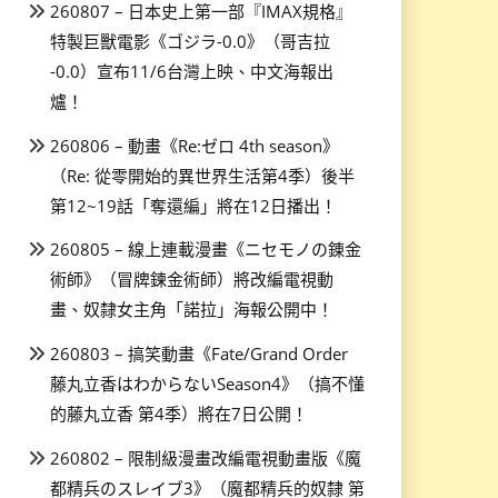
260807 – 日本史上第一部『IMAX規格』
特製巨獸電影《ゴジラ-0.0》（哥吉拉
-0.0）宣布11/6台灣上映、中文海報出
爐！
260806 – 動畫《Re:ゼロ 4th season》
（Re: 從零開始的異世界生活第4季）後半
第12~19話「奪還編」將在12日播出！
260805 – 線上連載漫畫《ニセモノの錬金
術師》（冒牌鍊金術師）將改編電視動
畫、奴隸女主角「諾拉」海報公開中！
260803 – 搞笑動畫《Fate/Grand Order
藤丸立香はわからないSeason4》（搞不懂
的藤丸立香 第4季）將在7日公開！
260802 – 限制級漫畫改編電視動畫版《魔
都精兵のスレイブ3》（魔都精兵的奴隸 第