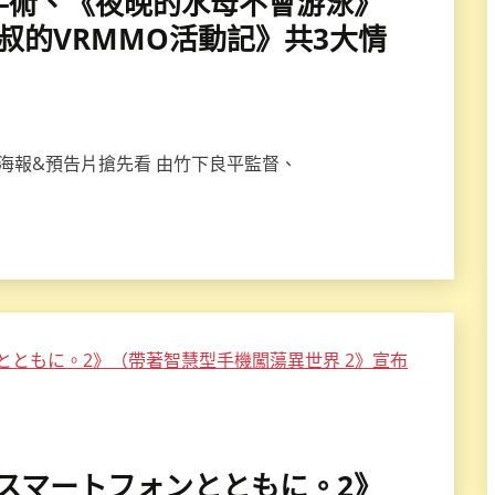
聲帶手術、《夜晚的水母不會游泳》
叔的VRMMO活動記》共3大情
海報&預告片搶先看 由竹下良平監督、
界はスマートフォンとともに。2》