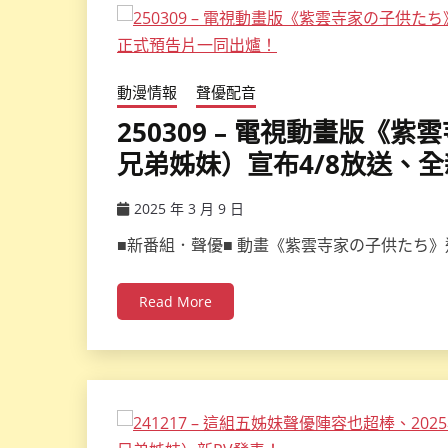
動漫情報
聲優配音
250309 – 電視動畫版
兄弟姊妹）宣布4/8放送、
2025 年 3 月 9 日
ccsx
■新番組．聲優■ 動畫《紫雲寺家の子供たち
Read More