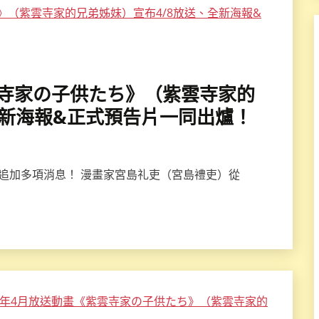
《紫雲寺家の子供たち》（紫雲寺家的
全新海報&正式預告片一同出爐！
》追加多項消息！ 漫畫家宮島礼吏（宮島禮吏）從