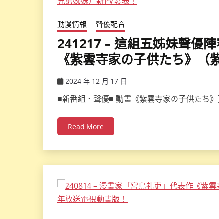
動漫情報
聲優配音
241217 – 這組五姊妹聲
《紫雲寺家の子供たち》（紫
2024 年 12 月 17 日
ccsx
■新番組．聲優■ 動畫《紫雲寺家の子供たち
Read More