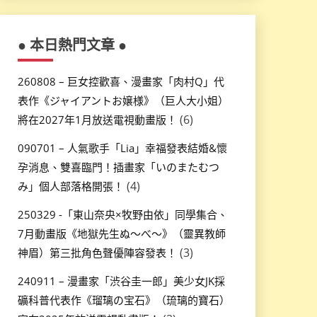
● 本日熱門文章 ●
260808 – 巨女控歡喜、漫畫家「肉村Q」代
表作《ジャイアントお嬢様》（巨人大小姐）
(6)
將在2027年1月放送電視動畫版！
090701 – 人氣歌手「Lia」幸福發表結婚&懷
孕消息、雙喜臨門！插畫家「いのまたむつ
(4)
み」個人部落格開張！
250329 -「東山奈央×牧野由依」同學集合、
7月動畫版《地獄先生ぬ～べ～》（靈異教師
(3)
神眉）第三批角色聲優陣容發表！
240911 – 漫畫家「渋谷圭一郎」美少女JK採
礦科普代表作《瑠璃の宝石》（琉璃的寶石）