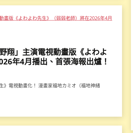
×波多野翔」主演電視動畫版《よわよ
026年4月播出、首張海報出爐！
先生》電視動畫化！ 漫畫家福地カミオ（福地神緒