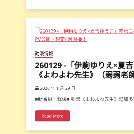
動漫情報
260129 -「伊駒ゆりえ
《よわよわ先生》（弱弱老師
2026 年 1 月 29 日
ccsx
■新番組．聲優■ 動畫《よわよわ先生》追加多
Read More