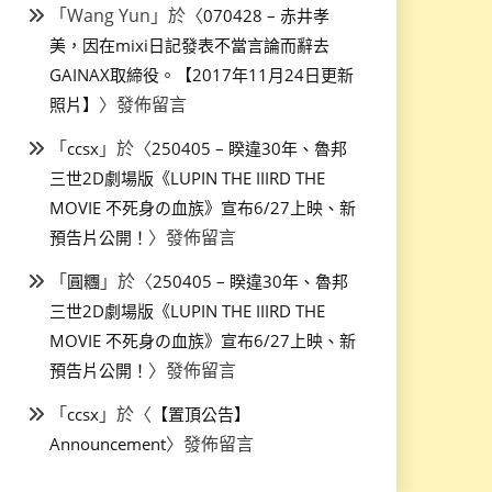
「
Wang Yun
」於〈
070428 – 赤井孝
美，因在mixi日記發表不當言論而辭去
GAINAX取締役。【2017年11月24日更新
〉發佈留言
照片】
「
」於〈
ccsx
250405 – 睽違30年、魯邦
三世2D劇場版《LUPIN THE IIIRD THE
MOVIE 不死身の血族》宣布6/27上映、新
〉發佈留言
預告片公開！
「
」於〈
圓糰
250405 – 睽違30年、魯邦
三世2D劇場版《LUPIN THE IIIRD THE
MOVIE 不死身の血族》宣布6/27上映、新
〉發佈留言
預告片公開！
「
」於〈
ccsx
【置頂公告】
〉發佈留言
Announcement