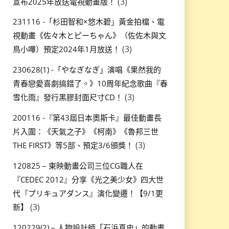
(3)
宣布2025年放送電視動畫版！
231116 -「杉田智和×悠木碧」黃金拍檔、電
視動畫《佐々木とピーちゃん》（佐佐木與文
(3)
鳥小嗶）預定2024年1月放送！
230628(1) -「やなぎなぎ」演唱《果然我的
青春戀愛喜劇搞錯了。》10周年紀念歌曲『春
(3)
雪化雨』發行黑膠封面尺寸CD！
200116 -『第43屆日本奧斯卡』最佳動畫長
片入圍：《天氣之子》《柯南》《魯邦三世
(3)
THE FIRST》等5部、預定3/6頒獎！
120825 – 東映動畫公司三位CG職人在
『CEDEC 2012』分享《光之美少女》四大世
代『プリキュアダンス』演化變遷！【9/1更
(3)
新】
120229(2) – 人物設計師「石浜真史」的動畫