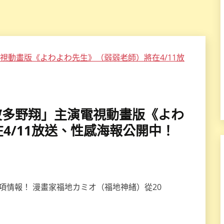
里佳×波多野翔」主演電視動畫版《よわ
4/11放送、性感海報公開中！
項情報！ 漫畫家福地カミオ（福地神緒）從20