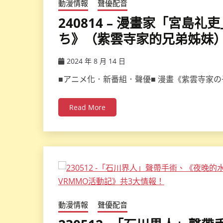
動漫情報
聲優配音
240814 – 漫畫家「宮
ち》（紫雲寺家的兄弟姊妹）
2024 年 8 月 14 日
ccsx
■アニメ化．新番組．聲優■ 漫畫《紫雲寺家
Read More
動漫情報
聲優配音