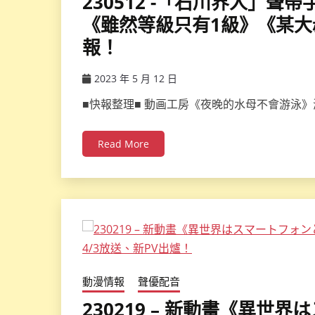
230512 -「石川界人」
《雖然等級只有1級》《某大
報！
2023 年 5 月 12 日
ccsx
■快報整理■ 動画工房《夜晚的水母不會游泳》
Read More
動漫情報
聲優配音
230219 – 新動畫《異世