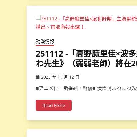
動漫情報
251112 -「高野麻里佳
わ先生》（弱弱老師）將在2
2025 年 11 月 12 日
ccsx
■アニメ化．新番組．聲優■ 漫畫《よわよわ
Read More