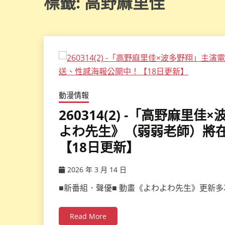
標籤:
高野麻里佳
動漫情報
260314(2) -「高野麻
よわ先生》（弱弱老師）將在
【18日更新】
2026 年 3 月 14 日
ccsx
■新番組．聲優■ 動畫《よわよわ先生》更新多
Read More