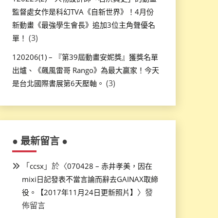
監督處女作是科幻TVA《自新世界》！4月份
新動畫《最強學生會長》追加3位主角聲優名
(3)
單！
120206(1) – 『第39屆動畫安妮獎』獲獎名單
出爐、《飆風雷哥 Rango》為最大贏家！今天
(3)
是台北國際書展第6天壓軸。
● 最新留言 ●
「
」於〈
ccsx
070428 – 赤井孝美，因在
mixi日記發表不當言論而辭去GAINAX取締
〉發
役。【2017年11月24日更新照片】
佈留言