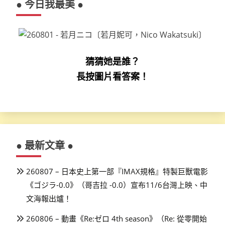
● 今日我最美 ●
猜猜她是誰？
長按圖片看答案！
● 最新文章 ●
260807 – 日本史上第一部『IMAX規格』特製巨獸電影
《ゴジラ-0.0》（哥吉拉 -0.0）宣布11/6台灣上映、中
文海報出爐！
260806 – 動畫《Re:ゼロ 4th season》（Re: 從零開始