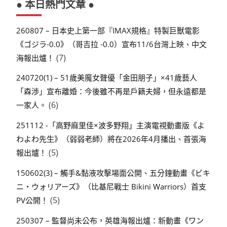
● 本日熱門文章 ●
260807 – 日本史上第一部『IMAX規格』特製巨獸電影
《ゴジラ-0.0》（哥吉拉 -0.0）宣布11/6台灣上映、中文
(7)
海報出爐！
240720(1) – 51歲美魔女聲優「金田朋子」×41歲藝人
「森渉」宣布離婚：今後雖不再是戶籍夫婦，但永遠都是
(6)
一家人。
251112 -「高野麻里佳×波多野翔」主演電視動畫版《よ
わよわ先生》（弱弱老師）將在2026年4月播出、首張海
(5)
報出爐！
150602(3) – 觸手&黏液攻擊場面公開、五分鐘動畫《ビキ
ニ・ウォリアーズ》（比基尼戰士 Bikini Warriors）首支
(5)
PV公開！
250307 – 監督尚未公布，英雄海報出爐：新動畫《ワン