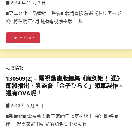
2014 年 12 月 3 日
ccsx
■アニメ化．新番組．聲優■ 戰鬥冒險漫畫《トリアージ
X》將在明年4月開播電視動畫版！ 以
Read More
動漫情報
130509(2) – 電視動畫版續集《魔劍姬！ 通》
即將播出、乳監督「金子ひらく」領軍製作、
還有OVA呢！
2013 年 5 月 9 日
ccsx
■新番組■ 電視動畫版正宗續集《魔劍姬！ 通》即將播
出！ 漫畫家武田弘光的知名美少女動作