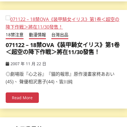
18禁注意
動漫情報
台灣出品
071122 – 18禁OVA《装甲騎女イリス》第1卷
＜超空の降下作戦＞將在11/30發售！
2007 年 11 月 22 日
ccsx
◎劇場版『心之谷』『貓的報恩』原作漫畫家柊あおい
(45)、 聲優相沢惠子(44)、皆川純
Read More