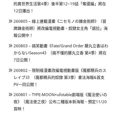
的異世界生活第4季）後半第12~19話「奪還編」將在
12日播出！
260805 – 線上連載漫畫《ニセモノの錬金術師》（冒
牌鍊金術師）將改編電視動畫、奴隸女主角「諾拉」海
報公開中！
260803 – 搞笑動畫《Fate/Grand Order 藤丸立香はわ
からないSeason4》（搞不懂的藤丸立香 第4季）將在
7日公開！
260802 – 限制級漫畫改編電視動畫版《魔都精兵のス
レイブ3》（魔都精兵的奴隸 第3季）書法海報&首支
PV一同公開！
260801 – TYPE-MOON×ufotable劇場版《魔法使いの
夜》（魔法使之夜）公布二種版本新海報、預定11/20
首映！