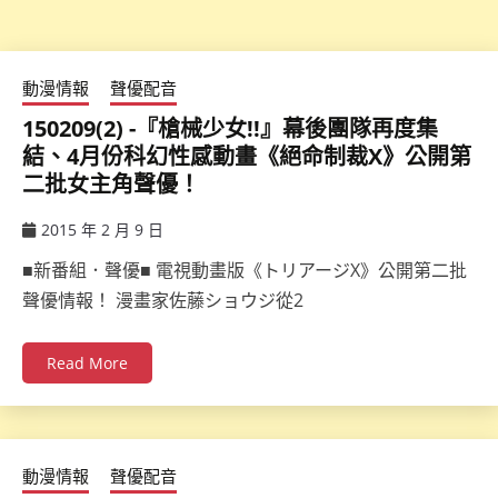
動漫情報
聲優配音
150209(2) -『槍械少女!!』幕後團隊再度集
結、4月份科幻性感動畫《絕命制裁X》公開第
二批女主角聲優！
2015 年 2 月 9 日
ccsx
■新番組．聲優■ 電視動畫版《トリアージX》公開第二批
聲優情報！ 漫畫家佐藤ショウジ從2
Read More
動漫情報
聲優配音