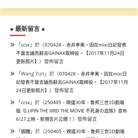
● 最新留言 ●
「
」於〈
ccsx
070428 – 赤井孝美，因在mixi日記發表
不當言論而辭去GAINAX取締役。【2017年11月24日
〉發佈留言
更新照片】
「
Wang Yun
」於〈
070428 – 赤井孝美，因在mixi日
記發表不當言論而辭去GAINAX取締役。【2017年11月
〉發佈留言
24日更新照片】
「
」於〈
ccsx
250405 – 睽違30年、魯邦三世2D劇場
版《LUPIN THE IIIRD THE MOVIE 不死身の血族》宣布
〉發佈留言
6/27上映、新預告片公開！
「
」於〈
圓糰
250405 – 睽違30年、魯邦三世2D劇場