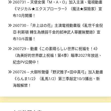
260731 – 天使女僕「M・A・O」加入主演、電視動畫
《マジカル★エクスプローラー》（魔法★探險家）宣
布10月開播！
260730 -「井上ほの花」主演電視動畫版《亂世千金倪
亞·利斯頓 轉生為嬌弱千金的弒神武人華麗無雙錄》宣
布10/6首播！
260729 – 動畫《この素晴らしい世界に祝福を！4》
（為美好的世界獻上祝福！第4季）瞄準2027年放送、
紀念PV公開中！
260726 – 大御所聲優「野沢雅子×田中真弓」加入動畫
《らんま1/2》（亂馬1/2）第三季敲定10/3播出、新
海報解禁！