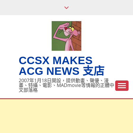
Skip
to
content
CCSX MAKES
ACG NEWS 支店
2007年1月18日開設，提供動畫、聲優、漫
畫、特攝、電影、MADmovie等情報的正體中
文部落格