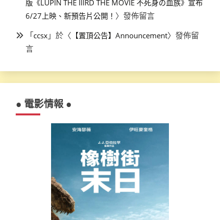
版《LUPIN THE IIIRD THE MOVIE 不死身の血族》宣布
〉發佈留言
6/27上映、新預告片公開！
「
」於〈
〉發佈留
ccsx
【置頂公告】Announcement
言
● 電影情報 ●