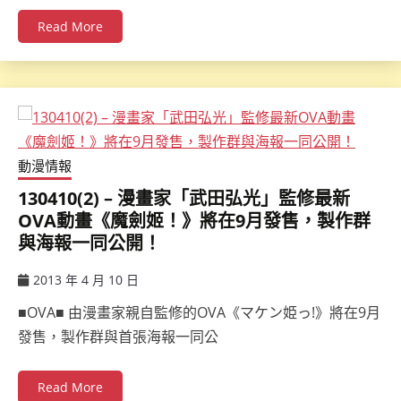
Read More
動漫情報
130410(2) – 漫畫家「武田弘光」監修最新
OVA動畫《魔劍姬！》將在9月發售，製作群
與海報一同公開！
2013 年 4 月 10 日
ccsx
■OVA■ 由漫畫家親自監修的OVA《マケン姫っ!》將在9月
發售，製作群與首張海報一同公
Read More