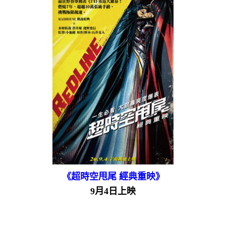
《超時空甩尾 經典重映》
9月4日上映