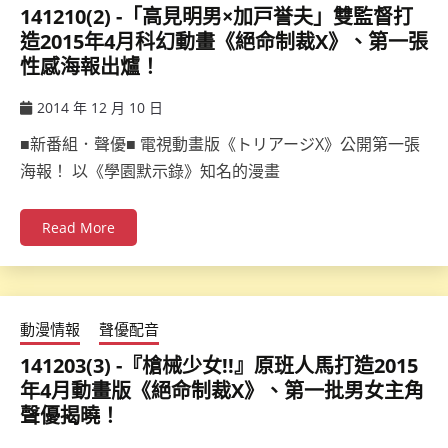
141210(2) -「高見明男×加戸誉夫」雙監督打
造2015年4月科幻動畫《絕命制裁X》、第一張
性感海報出爐！
2014 年 12 月 10 日
ccsx
■新番組．聲優■ 電視動畫版《トリアージX》公開第一張
海報！ 以《學園默示錄》知名的漫畫
Read More
動漫情報
聲優配音
141203(3) -『槍械少女!!』原班人馬打造2015
年4月動畫版《絕命制裁X》、第一批男女主角
聲優揭曉！