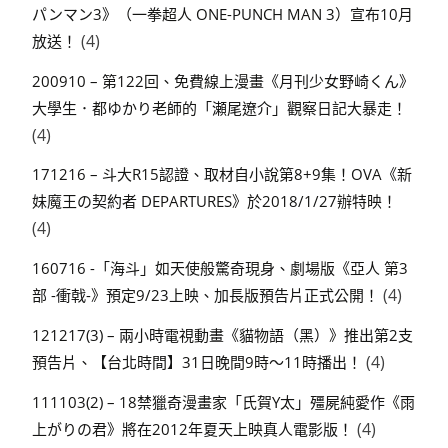
パンマン3》（一拳超人 ONE-PUNCH MAN 3）宣布10月
(4)
放送！
200910 – 第122回、免費線上漫畫《月刊少女野崎くん》
大學生．都ゆかり老師的「瀬尾遼介」觀察日記大暴走！
(4)
171216 – 斗大R15認證、取材自小說第8+9集！OVA《新
妹魔王の契約者 DEPARTURES》於2018/1/27辦特映！
(4)
160716 -「海斗」如天使般驚奇現身、劇場版《亞人 第3
(4)
部 -衝戟-》預定9/23上映、加長版預告片正式公開！
121217(3) – 兩小時電視動畫《貓物語（黑）》推出第2支
(4)
預告片、【台北時間】31日晚間9時～11時播出！
111103(2) – 18禁獵奇漫畫家「氏賀Y太」殭屍純愛作《雨
(4)
上がりの君》將在2012年夏天上映真人電影版！