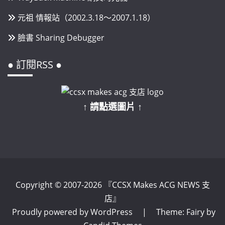
元祖 情報站（2002.3.18～2007.1.18）
臉書 Sharing Debugger
● 訂閱RSS ●
↑ 請點選圖片 ↑
Copyright © 2007-2026 『CCSX Makes ACG NEWS 支
店』
Proudly powered by WordPress
|
Theme: Fairy by