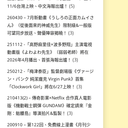
(5)
11/6台灣上映、中文海報出爐！
260430 – 7月新動畫《うしろの正面カムイさ
ん》（從後面來的神威先生）限制級&一般版
(3)
可望同步放送、聲優陣容揭曉！
251112 -「高野麻里佳×波多野翔」主演電視
動畫版《よわよわ先生》（弱弱老師）將在
(3)
2026年4月播出、首張海報出爐！
250212 -「梅津泰臣」監督劇場版《ヴァージ
ン・パンク 純潔龐克 Virgin Punk》首集
(3)
「Clockwork Girl」將在6/27上映！
210413(2) – 傳奇影業×Netflix 合作真人電影
版《機動戰士鋼彈 GUNDAM》確定請來『金
(3)
剛：骷髏島』導演拍片&監製！
200910 – 第122回、免費線上漫畫《月刊少