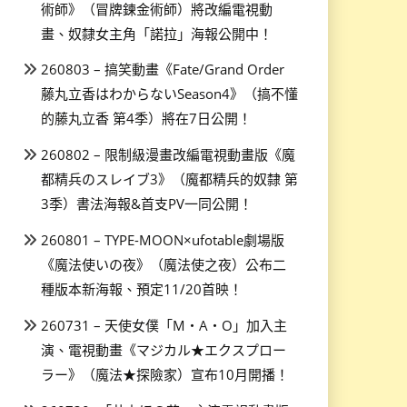
術師》（冒牌鍊金術師）將改編電視動
畫、奴隸女主角「諾拉」海報公開中！
260803 – 搞笑動畫《Fate/Grand Order
藤丸立香はわからないSeason4》（搞不懂
的藤丸立香 第4季）將在7日公開！
260802 – 限制級漫畫改編電視動畫版《魔
都精兵のスレイブ3》（魔都精兵的奴隸 第
3季）書法海報&首支PV一同公開！
260801 – TYPE-MOON×ufotable劇場版
《魔法使いの夜》（魔法使之夜）公布二
種版本新海報、預定11/20首映！
260731 – 天使女僕「M・A・O」加入主
演、電視動畫《マジカル★エクスプロー
ラー》（魔法★探險家）宣布10月開播！