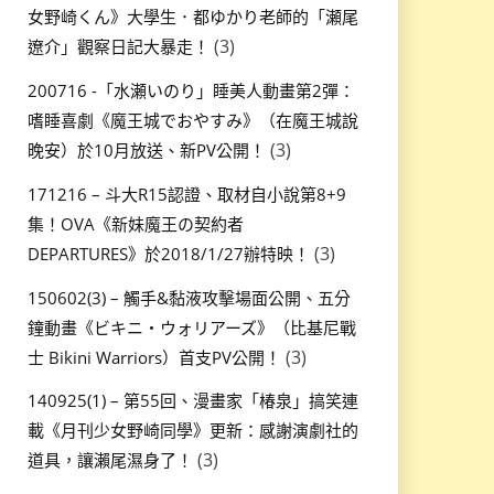
女野崎くん》大學生．都ゆかり老師的「瀬尾
(3)
遼介」觀察日記大暴走！
200716 -「水瀬いのり」睡美人動畫第2彈：
嗜睡喜劇《魔王城でおやすみ》（在魔王城說
(3)
晚安）於10月放送、新PV公開！
171216 – 斗大R15認證、取材自小說第8+9
集！OVA《新妹魔王の契約者
(3)
DEPARTURES》於2018/1/27辦特映！
150602(3) – 觸手&黏液攻擊場面公開、五分
鐘動畫《ビキニ・ウォリアーズ》（比基尼戰
(3)
士 Bikini Warriors）首支PV公開！
140925(1) – 第55回、漫畫家「椿泉」搞笑連
載《月刊少女野崎同學》更新：感謝演劇社的
(3)
道具，讓瀨尾濕身了！