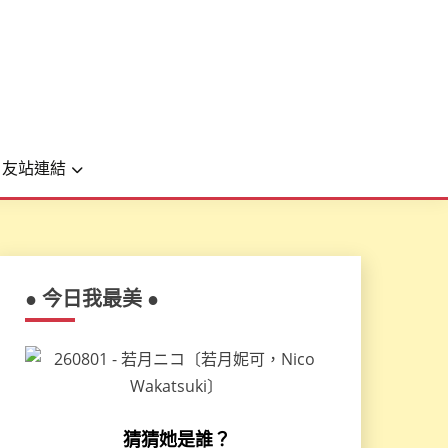
友站連結
● 今日我最美 ●
猜猜她是誰？