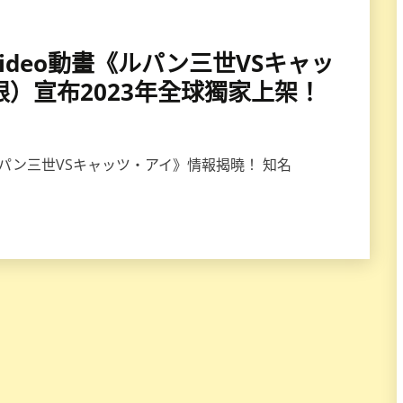
me Video動畫《ルパン三世VSキャッ
眼）宣布2023年全球獨家上架！
パン三世VSキャッツ・アイ》情報揭曉！ 知名