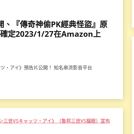
告公開、『傳奇神偷PK經典怪盜』原
定2023/1/27在Amazon上
ッツ・アイ》預告片公開！ 知名串流影音平台