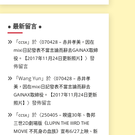
● 最新留言 ●
「
」於〈
ccsx
070428 – 赤井孝美，因在
mixi日記發表不當言論而辭去GAINAX取締
〉發
役。【2017年11月24日更新照片】
佈留言
「
Wang Yun
」於〈
070428 – 赤井孝
美，因在mixi日記發表不當言論而辭去
GAINAX取締役。【2017年11月24日更新
〉發佈留言
照片】
「
」於〈
ccsx
250405 – 睽違30年、魯邦
三世2D劇場版《LUPIN THE IIIRD THE
MOVIE 不死身の血族》宣布6/27上映、新