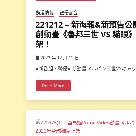
動漫情報
聲優配音
221212 – 新海報&新預
創動畫《魯邦三世 VS 貓眼》確
架！
2022 年 12 月 12 日
ccsx
■新番組．聲優■ 新動畫《ルパン三世VSキャ
Read More