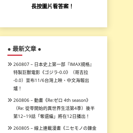
長按圖片看答案！
● 最新文章 ●
260807 – 日本史上第一部『IMAX規格』
特製巨獸電影《ゴジラ-0.0》（哥吉拉
-0.0）宣布11/6台灣上映、中文海報出
爐！
260806 – 動畫《Re:ゼロ 4th season》
（Re: 從零開始的異世界生活第4季）後半
第12~19話「奪還編」將在12日播出！
260805 – 線上連載漫畫《ニセモノの錬金