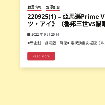
動漫情報
聲優配音
220925(1) – 亞馬遜Pri
ツ・アイ》（魯邦三世VS貓
2022 年 9 月 25 日
ccsx
■新企劃．劇場版．聲優■ 電視動畫劇場版《ル
Read More