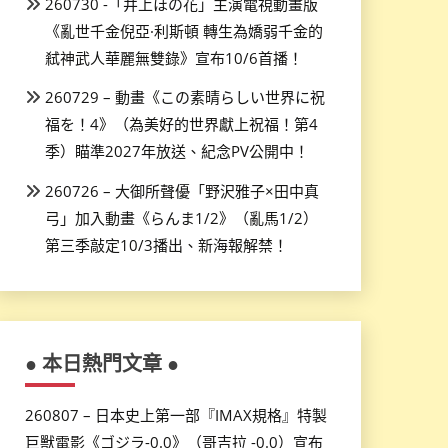
260730 -「井上ほの花」主演電視動畫版
《亂世千金倪亞·利斯頓 轉生為嬌弱千金的
弒神武人華麗無雙錄》宣布10/6首播！
260729 – 動畫《この素晴らしい世界に祝
福を！4》（為美好的世界獻上祝福！第4
季）瞄準2027年放送、紀念PV公開中！
260726 – 大御所聲優「野沢雅子×田中真
弓」加入動畫《らんま1/2》（亂馬1/2）
第三季敲定10/3播出、新海報解禁！
● 本日熱門文章 ●
260807 – 日本史上第一部『IMAX規格』特製
巨獸電影《ゴジラ-0.0》（哥吉拉 -0.0）宣布