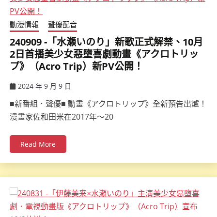
動漫情報
聲優配音
240909 -「水瀬いのり」新歌正式解禁、10月
2日首播美少女惡墮喜劇動畫《アクロトリッ
プ》（Acro Trip）新PV公開！
2024 年 9 月 9 日
ccsx
■新番組．聲優■ 動畫《アクロトリップ》全新預告出爐！
漫畫家佐和田米在2017年～20
Read More