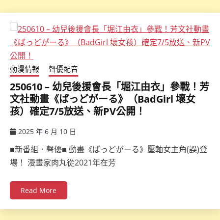
動漫情報
聲優配音
250610 – 幼兒後援會長「堀江由衣」參戰！芳
文社動畫《ばっどがーる》（BadGirl 壞女
孩）確定7/5放送、新PV公開！
2025 年 6 月 10 日
ccsx
■新番組．聲優■ 動畫《ばっどがーる》壓軸女主角(誤)登
場！ 漫畫家肉丸從2021年在芳
Read More