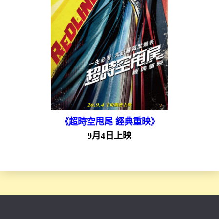
《超時空甩尾 經典重映》
9月4日上映