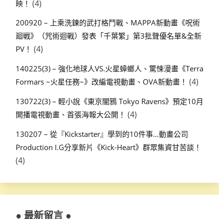
(4)
映！
200920 – 上乘洗鍊的武打格鬥戰、MAPPA新動畫《呪術
廻戦》（咒術迴戰）發表「千葉繁」第3批聲優名單&全新
(4)
PV！
140225(3) – 強化地球人VS.火星蟑螂人、驚悚漫畫《Terra
(4)
Formars ~火星任務~》改編電視動畫、OVA新動畫！
130722(3) – 輕小說《東京闇鴉 Tokyo Ravens》預定10月
(4)
開播電視動畫、首張海報大公開！
130207 – 從『Kickstarter』學到的10件事…動畫公司
Production I.G分享新片《Kick-Heart》群眾集資甘苦談！
(4)
● 最新留言 ●