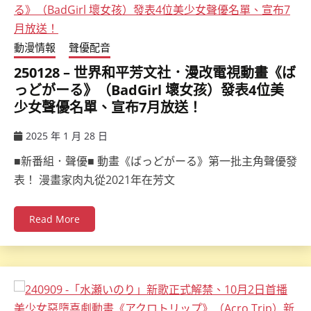
動漫情報
聲優配音
250128 – 世界和平芳文社．漫改電視動畫《ば
っどがーる》（BadGirl 壞女孩）發表4位美
少女聲優名單、宣布7月放送！
2025 年 1 月 28 日
ccsx
■新番組．聲優■ 動畫《ばっどがーる》第一批主角聲優發
表！ 漫畫家肉丸從2021年在芳文
Read More