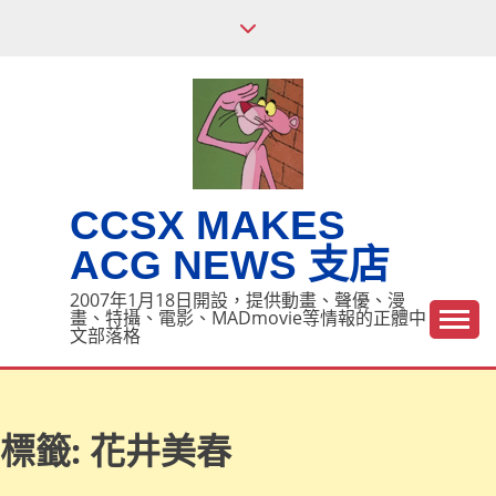
Skip
to
content
CCSX MAKES
ACG NEWS 支店
2007年1月18日開設，提供動畫、聲優、漫
畫、特攝、電影、MADmovie等情報的正體中
文部落格
標籤:
花井美春