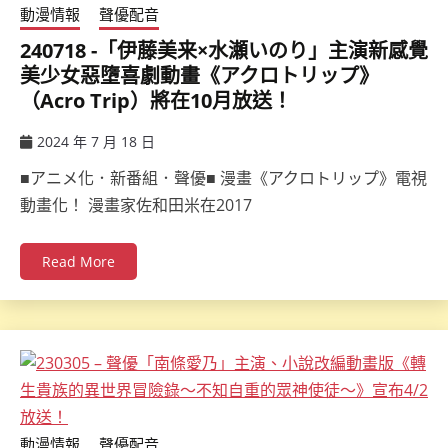
動漫情報
聲優配音
240718 -「伊藤美来×水瀬いのり」主演新感覺
美少女惡墮喜劇動畫《アクロトリップ》
（Acro Trip）將在10月放送！
2024 年 7 月 18 日
ccsx
■アニメ化．新番組．聲優■ 漫畫《アクロトリップ》電視
動畫化！ 漫畫家佐和田米在2017
Read More
動漫情報
聲優配音