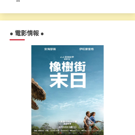
● 電影情報 ●