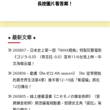
長按圖片看答案！
● 最新文章 ●
260807 – 日本史上第一部『IMAX規格』特製巨獸電影
《ゴジラ-0.0》（哥吉拉 -0.0）宣布11/6台灣上映、中
文海報出爐！
260806 – 動畫《Re:ゼロ 4th season》（Re: 從零開始
的異世界生活第4季）後半第12~19話「奪還編」將在
12日播出！
260805 – 線上連載漫畫《ニセモノの錬金術師》（冒
牌鍊金術師）將改編電視動畫、奴隸女主角「諾拉」海
報公開中！