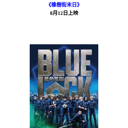
《橡樹街末日》
8月12日上映