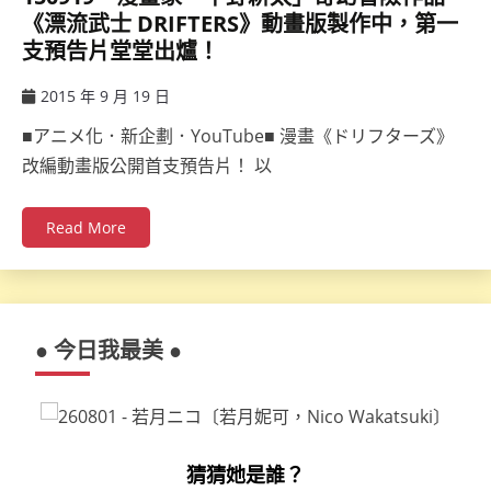
《漂流武士 DRIFTERS》動畫版製作中，第一
支預告片堂堂出爐！
2015 年 9 月 19 日
ccsx
■アニメ化．新企劃．YouTube■ 漫畫《ドリフターズ》
改編動畫版公開首支預告片！ 以
Read More
● 今日我最美 ●
猜猜她是誰？