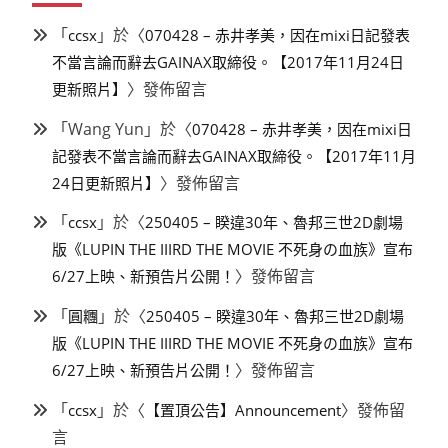
「
」於〈
ccsx
070428 – 赤井孝美，因在mixi日記發表
不當言論而辭去GAINAX取締役。【2017年11月24日
〉發佈留言
更新照片】
「
Wang Yun
」於〈
070428 – 赤井孝美，因在mixi日
記發表不當言論而辭去GAINAX取締役。【2017年11月
〉發佈留言
24日更新照片】
「
」於〈
ccsx
250405 – 睽違30年、魯邦三世2D劇場
版《LUPIN THE IIIRD THE MOVIE 不死身の血族》宣布
〉發佈留言
6/27上映、新預告片公開！
「
」於〈
圓糰
250405 – 睽違30年、魯邦三世2D劇場
版《LUPIN THE IIIRD THE MOVIE 不死身の血族》宣布
〉發佈留言
6/27上映、新預告片公開！
「
」於〈
〉發佈留
ccsx
【置頂公告】Announcement
言