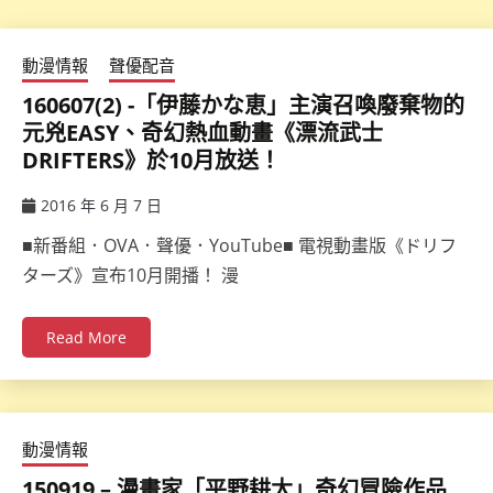
動漫情報
聲優配音
160607(2) -「伊藤かな恵」主演召喚廢棄物的
元兇EASY、奇幻熱血動畫《漂流武士
DRIFTERS》於10月放送！
2016 年 6 月 7 日
ccsx
■新番組．OVA．聲優．YouTube■ 電視動畫版《ドリフ
ターズ》宣布10月開播！ 漫
Read More
動漫情報
150919 – 漫畫家「平野耕太」奇幻冒險作品