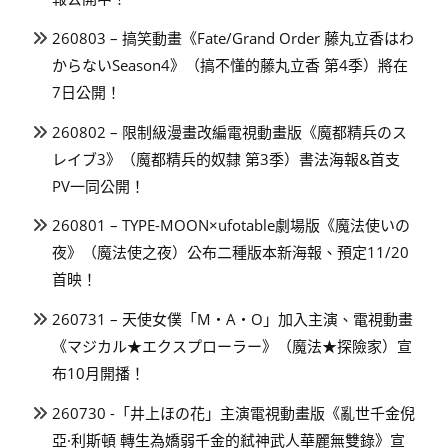
260803 – 搞笑動畫《Fate/Grand Order 藤丸立香はわ
からないSeason4》（搞不懂的藤丸立香 第4季）將在
7日公開！
260802 – 限制級漫畫改編電視動畫版《魔都精兵のス
レイブ3》（魔都精兵的奴隸 第3季）書法海報&首支
PV一同公開！
260801 – TYPE-MOON×ufotable劇場版《魔法使いの
夜》（魔法使之夜）公布二種版本新海報、預定11/20
首映！
260731 – 天使女僕「M・A・O」加入主演、電視動畫
《マジカル★エクスプローラー》（魔法★探險家）宣
布10月開播！
260730 -「井上ほの花」主演電視動畫版《亂世千金倪
亞·利斯頓 轉生為嬌弱千金的弒神武人華麗無雙錄》宣