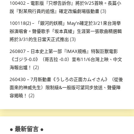
100402 – 電影版『只想告訴你』將於9/25首映。長篇小
(3)
說『對某飛行員的追憶』確定改編劇場版動畫
100118(2) – 「銀河的妖精」May’n確定於3/21來台灣舉
辦演唱會。聲優歌手「坂本真綾」生涯第一張歌曲精選輯
(3)
將於3/31的生日當天正式推出
260807 – 日本史上第一部『IMAX規格』特製巨獸電影
《ゴジラ-0.0》（哥吉拉 -0.0）宣布11/6台灣上映、中文
(2)
海報出爐！
260430 – 7月新動畫《うしろの正面カムイさん》（從後
面來的神威先生）限制級&一般版可望同步放送、聲優陣
(2)
容揭曉！
● 最新留言 ●