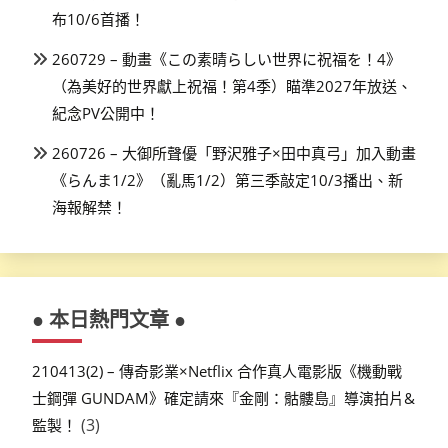
布10/6首播！
260729 – 動畫《この素晴らしい世界に祝福を！4》
（為美好的世界獻上祝福！第4季）瞄準2027年放送、
紀念PV公開中！
260726 – 大御所聲優「野沢雅子×田中真弓」加入動畫
《らんま1/2》（亂馬1/2）第三季敲定10/3播出、新
海報解禁！
● 本日熱門文章 ●
210413(2) – 傳奇影業×Netflix 合作真人電影版《機動戰
士鋼彈 GUNDAM》確定請來『金剛：骷髏島』導演拍片&
(3)
監製！