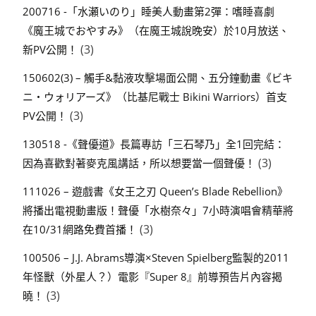
200716 -「水瀬いのり」睡美人動畫第2彈：嗜睡喜劇
《魔王城でおやすみ》（在魔王城說晚安）於10月放送、
(3)
新PV公開！
150602(3) – 觸手&黏液攻擊場面公開、五分鐘動畫《ビキ
ニ・ウォリアーズ》（比基尼戰士 Bikini Warriors）首支
(3)
PV公開！
130518 -《聲優道》長篇專訪「三石琴乃」全1回完結：
(3)
因為喜歡對著麥克風講話，所以想要當一個聲優！
111026 – 遊戲書《女王之刃 Queen’s Blade Rebellion》
將播出電視動畫版！聲優「水樹奈々」7小時演唱會精華將
(3)
在10/31網路免費首播！
100506 – J.J. Abrams導演×Steven Spielberg監製的2011
年怪獸（外星人？）電影『Super 8』前導預告片內容揭
(3)
曉！