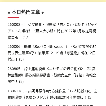
● 本日熱門文章 ●
260808 – 巨女控歡喜、漫畫家「肉村Q」代表作《ジャイ
アントお嬢様》（巨人大小姐）將在2027年1月放送電視
(17)
動畫版！
260806 – 動畫《Re:ゼロ 4th season》（Re: 從零開始的
異世界生活第4季）後半第12~19話「奪還編」將在12日
(5)
播出！
260805 – 線上連載漫畫《ニセモノの錬金術師》（冒牌
鍊金術師）將改編電視動畫、奴隸女主角「諾拉」海報公
(5)
開中！
130611(3) – 高河弓原作×南方純作畫「12人暗殺1女」之
(5)
校園漫畫《悪魔のリドル》將改編2014年動畫版！