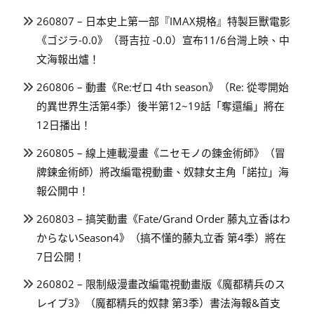
260807 – 日本史上第一部『IMAX規格』特製巨獸電影
《ゴジラ-0.0》（哥吉拉 -0.0）宣布11/6台灣上映、中
文海報出爐！
260806 – 動畫《Re:ゼロ 4th season》（Re: 從零開始
的異世界生活第4季）後半第12~19話「奪還編」將在
12日播出！
260805 – 線上連載漫畫《ニセモノの錬金術師》（冒
牌鍊金術師）將改編電視動畫、奴隸女主角「諾拉」海
報公開中！
260803 – 搞笑動畫《Fate/Grand Order 藤丸立香はわ
からないSeason4》（搞不懂的藤丸立香 第4季）將在
7日公開！
260802 – 限制級漫畫改編電視動畫版《魔都精兵のス
レイブ3》（魔都精兵的奴隸 第3季）書法海報&首支