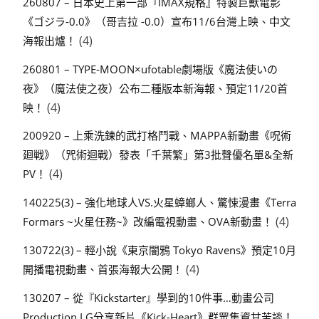
260807 – 日本史上第一部『IMAX規格』特製巨獸電影
《ゴジラ-0.0》（哥吉拉 -0.0）宣布11/6台灣上映、中文
(4)
海報出爐！
260801 – TYPE-MOON×ufotable劇場版《魔法使いの
夜》（魔法使之夜）公布二種版本新海報、預定11/20首
(4)
映！
200920 – 上乘洗鍊的武打格鬥戰、MAPPA新動畫《呪術
廻戦》（咒術迴戰）發表「千葉繁」第3批聲優名單&全新
(4)
PV！
140225(3) – 強化地球人VS.火星蟑螂人、驚悚漫畫《Terra
(4)
Formars ~火星任務~》改編電視動畫、OVA新動畫！
130722(3) – 輕小說《東京闇鴉 Tokyo Ravens》預定10月
(4)
開播電視動畫、首張海報大公開！
130207 – 從『Kickstarter』學到的10件事…動畫公司
Production I.G分享新片《Kick-Heart》群眾集資甘苦談！