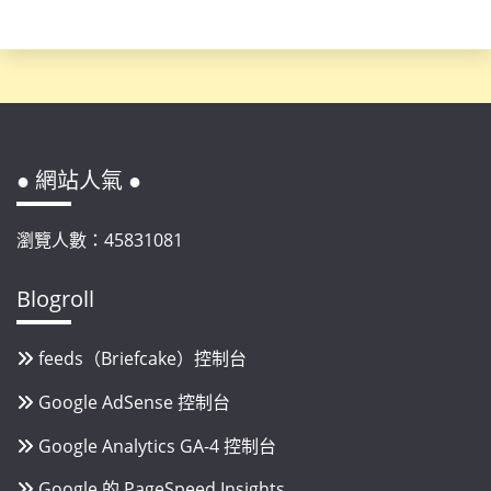
● 網站人氣 ●
瀏覽人數：45831081
Blogroll
feeds（Briefcake）控制台
Google AdSense 控制台
Google Analytics GA-4 控制台
Google 的 PageSpeed Insights