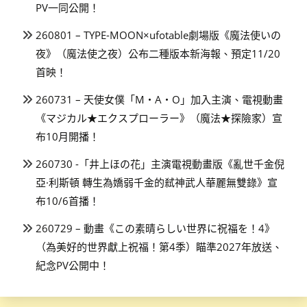
PV一同公開！
260801 – TYPE-MOON×ufotable劇場版《魔法使いの
夜》（魔法使之夜）公布二種版本新海報、預定11/20
首映！
260731 – 天使女僕「M・A・O」加入主演、電視動畫
《マジカル★エクスプローラー》（魔法★探險家）宣
布10月開播！
260730 -「井上ほの花」主演電視動畫版《亂世千金倪
亞·利斯頓 轉生為嬌弱千金的弒神武人華麗無雙錄》宣
布10/6首播！
260729 – 動畫《この素晴らしい世界に祝福を！4》
（為美好的世界獻上祝福！第4季）瞄準2027年放送、
紀念PV公開中！