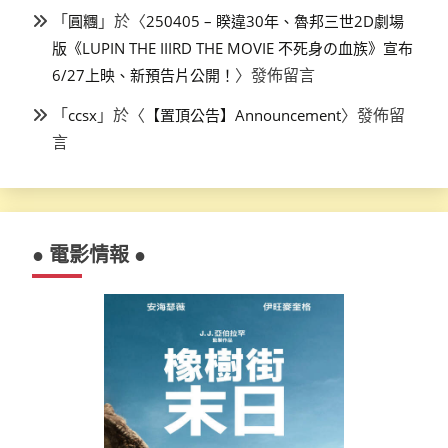
「
」於〈
圓糰
250405 – 睽違30年、魯邦三世2D劇場
版《LUPIN THE IIIRD THE MOVIE 不死身の血族》宣布
〉發佈留言
6/27上映、新預告片公開！
「
」於〈
〉發佈留
ccsx
【置頂公告】Announcement
言
● 電影情報 ●