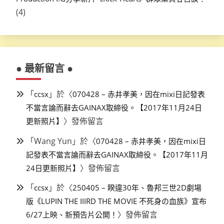
(4)
● 最新留言 ●
「
」於〈
ccsx
070428 – 赤井孝美，因在mixi日記發表
不當言論而辭去GAINAX取締役。【2017年11月24日
〉發佈留言
更新照片】
「
Wang Yun
」於〈
070428 – 赤井孝美，因在mixi日
記發表不當言論而辭去GAINAX取締役。【2017年11月
〉發佈留言
24日更新照片】
「
」於〈
ccsx
250405 – 睽違30年、魯邦三世2D劇場
版《LUPIN THE IIIRD THE MOVIE 不死身の血族》宣布
〉發佈留言
6/27上映、新預告片公開！