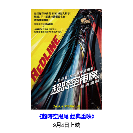
《超時空甩尾 經典重映》
9月4日上映