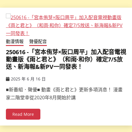
動漫情報
聲優配音
250616 -「宮本侑芽×阪口周平」加入配音電視
動畫版《雨と君と》（和雨·和你）確定7/5放
送、新海報&新PV一同發表！
2025 年 6 月 16 日
ccsx
■新番組．聲優■ 動畫《雨と君と》更新多項消息！ 漫畫
家二階堂幸從2020年8月開始於講
Read More