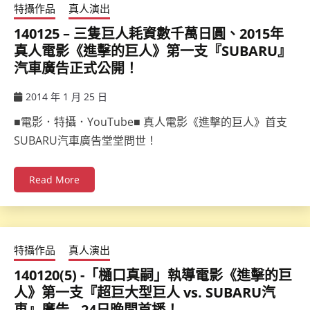
特攝作品
真人演出
140125 – 三隻巨人耗資數千萬日圓、2015年
真人電影《進擊的巨人》第一支『SUBARU』
汽車廣告正式公開！
2014 年 1 月 25 日
ccsx
■電影．特攝．YouTube■ 真人電影《進擊的巨人》首支
SUBARU汽車廣告堂堂問世！
Read More
特攝作品
真人演出
140120(5) -「樋口真嗣」執導電影《進擊的巨
人》第一支『超巨大型巨人 vs. SUBARU汽
車』廣告…24日晚間首播！