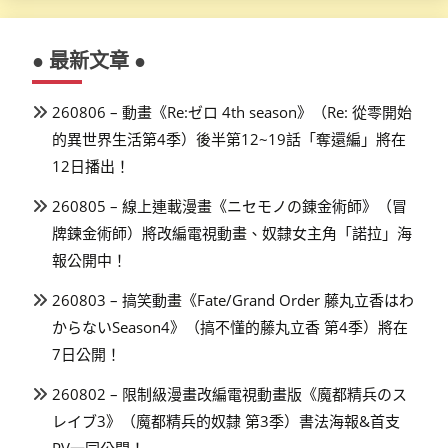
● 最新文章 ●
260806 – 動畫《Re:ゼロ 4th season》（Re: 從零開始
的異世界生活第4季）後半第12~19話「奪還編」將在
12日播出！
260805 – 線上連載漫畫《ニセモノの錬金術師》（冒
牌鍊金術師）將改編電視動畫、奴隸女主角「諾拉」海
報公開中！
260803 – 搞笑動畫《Fate/Grand Order 藤丸立香はわ
からないSeason4》（搞不懂的藤丸立香 第4季）將在
7日公開！
260802 – 限制級漫畫改編電視動畫版《魔都精兵のス
レイブ3》（魔都精兵的奴隸 第3季）書法海報&首支
PV一同公開！