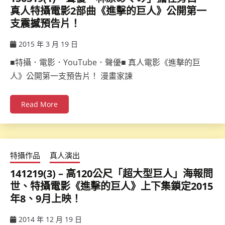
真人特攝電影2部曲《進擊的巨人》公開第一
支震撼預告片！
2015 年 3 月 19 日
ccsx
■特攝．電影．YouTube．聲優■ 真人電影《進擊的巨
人》公開第一支預告片！ 漫畫家諫
Read More
特攝作品
真人演出
141219(3) – 高120公尺「超大型巨人」海報問
世、特攝電影《進擊的巨人》上下集鎖定2015
年8、9月上映！
2014 年 12 月 19 日