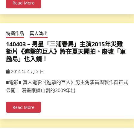
Read More
特攝作品
真人演出
140403 – 男星「三浦春馬」主演2015年災難
鉅片《進擊的巨人》將在夏天開拍、廢墟「軍
艦島」也入鏡！
2014 年 4 月 3 日
ccsx
■電影■ 真人電影《進擊的巨人》男主角演員與製作群正式
公開！ 漫畫家諫山創的2009年出
Read More