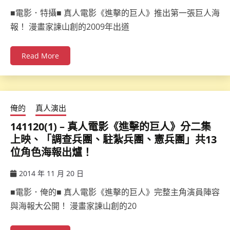
ccsx
■電影．特攝■ 真人電影《進擊的巨人》推出第一張巨人海
報！ 漫畫家諫山創的2009年出道
Read More
俺的
真人演出
141120(1) – 真人電影《進擊的巨人》分二集
上映、「調查兵團、駐紮兵團、憲兵團」共13
位角色海報出爐！
2014 年 11 月 20 日
ccsx
■電影．俺的■ 真人電影《進擊的巨人》完整主角演員陣容
與海報大公開！ 漫畫家諫山創的20