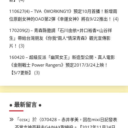
110627(4) – TVA《WORKING’!!》預定10月首播！新增兩
(4)
位原創女神的OAD第2彈《幸運女神》將在9/22推出！
170209(2) – 青森縣邀請「石川由依×井口裕香×山谷祥
生」帶給台灣朋友《你我“兩人”情深青森》觀光宣傳影
(3)
片！
160420 – 超級反派「幽冥女王」新造型公開、真人電影
《金剛戰士 Power Rangers》預定2017/3/24上映！
(3)
【5/7更新】
● 最新留言 ●
「
」於〈
ccsx
070428 – 赤井孝美，因在mixi日記發表
不當言論而辭去GAINAX取締役。【2017年11月24日