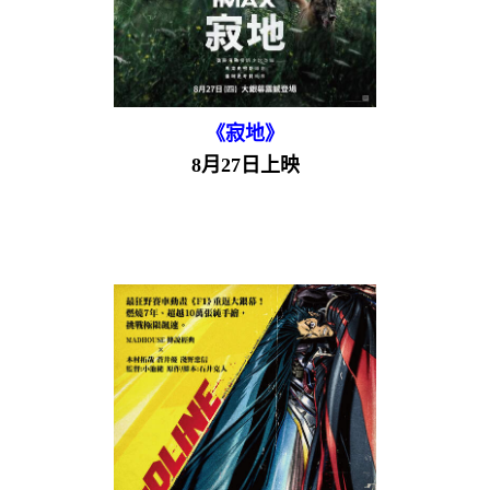
《寂地》
8月27日上映