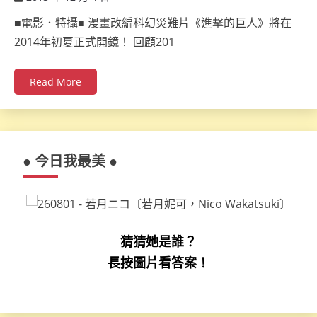
ccsx
■電影．特攝■ 漫畫改編科幻災難片《進撃的巨人》將在
2014年初夏正式開鏡！ 回顧201
Read More
● 今日我最美 ●
猜猜她是誰？
長按圖片看答案！