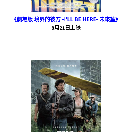
《劇場版 境界的彼方 -I'LL BE HERE- 未來篇》
8月21日上映