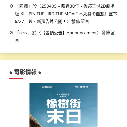
「
」於〈
圓糰
250405 – 睽違30年、魯邦三世2D劇場
版《LUPIN THE IIIRD THE MOVIE 不死身の血族》宣布
〉發佈留言
6/27上映、新預告片公開！
「
」於〈
〉發佈留
ccsx
【置頂公告】Announcement
言
● 電影情報 ●