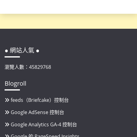
● 網站人氣 ●
瀏覽人數：45829768
Blogroll
feeds（Briefcake）控制台
Google AdSense 控制台
Google Analytics GA-4 控制台
Google 的 PageSpeed Insights