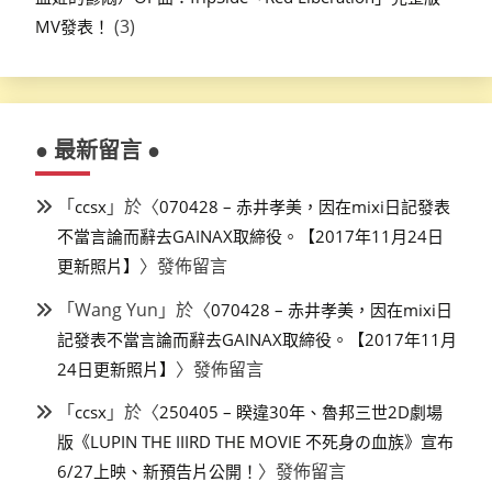
(3)
MV發表！
● 最新留言 ●
「
」於〈
ccsx
070428 – 赤井孝美，因在mixi日記發表
不當言論而辭去GAINAX取締役。【2017年11月24日
〉發佈留言
更新照片】
「
Wang Yun
」於〈
070428 – 赤井孝美，因在mixi日
記發表不當言論而辭去GAINAX取締役。【2017年11月
〉發佈留言
24日更新照片】
「
」於〈
ccsx
250405 – 睽違30年、魯邦三世2D劇場
版《LUPIN THE IIIRD THE MOVIE 不死身の血族》宣布
〉發佈留言
6/27上映、新預告片公開！