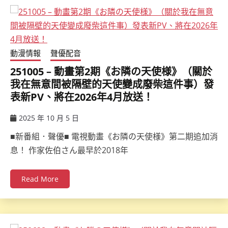
動漫情報
聲優配音
251005 – 動畫第2期《お隣の天使様》（關於
我在無意間被隔壁的天使變成廢柴這件事）發
表新PV、將在2026年4月放送！
2025 年 10 月 5 日
ccsx
■新番組．聲優■ 電視動畫《お隣の天使様》第二期追加消
息！ 作家佐伯さん最早於2018年
Read More