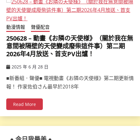
動漫情報
聲優配音
250628 – 動畫《お隣の天使様》（關於我在無
意間被隔壁的天使變成廢柴這件事）第二期
2026年4月放送、首支PV出爐！
2025 年 6 月 28 日
ccsx
■新番組．聲優■ 電視動畫《お隣の天使様》第二期更新情
報！ 作家佐伯さん最早於2018年
Read More
● 今日我最美 ●