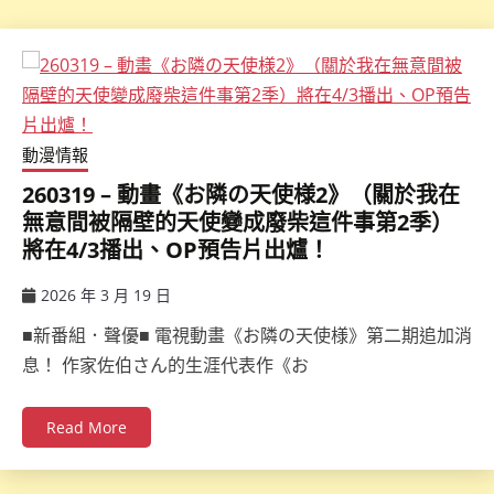
動漫情報
260319 – 動畫《お隣の天使様2》（關於我在
無意間被隔壁的天使變成廢柴這件事第2季）
將在4/3播出、OP預告片出爐！
2026 年 3 月 19 日
ccsx
■新番組．聲優■ 電視動畫《お隣の天使様》第二期追加消
息！ 作家佐伯さん的生涯代表作《お
Read More