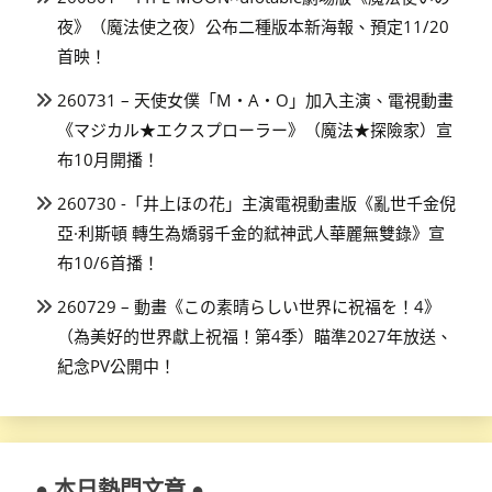
夜》（魔法使之夜）公布二種版本新海報、預定11/20
首映！
260731 – 天使女僕「M・A・O」加入主演、電視動畫
《マジカル★エクスプローラー》（魔法★探險家）宣
布10月開播！
260730 -「井上ほの花」主演電視動畫版《亂世千金倪
亞·利斯頓 轉生為嬌弱千金的弒神武人華麗無雙錄》宣
布10/6首播！
260729 – 動畫《この素晴らしい世界に祝福を！4》
（為美好的世界獻上祝福！第4季）瞄準2027年放送、
紀念PV公開中！
● 本日熱門文章 ●