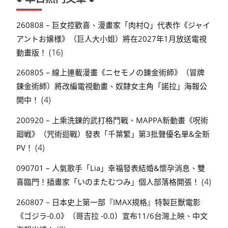
260808 – 巨女控歡喜、漫畫家「肉村Q」代表作《ジャイ
アントお嬢様》（巨人大小姐）將在2027年1月放送電視
(16)
動畫版！
260805 – 線上連載漫畫《ニセモノの錬金術師》（冒牌
鍊金術師）將改編電視動畫、奴隸女主角「諾拉」海報公
(4)
開中！
200920 – 上乘洗鍊的武打格鬥戰、MAPPA新動畫《呪術
廻戦》（咒術迴戰）發表「千葉繁」第3批聲優名單&全新
(4)
PV！
090701 – 人氣歌手「Lia」幸福發表結婚&懷孕消息、雙
(4)
喜臨門！插畫家「いのまたむつみ」個人部落格開張！
260807 – 日本史上第一部『IMAX規格』特製巨獸電影
《ゴジラ-0.0》（哥吉拉 -0.0）宣布11/6台灣上映、中文