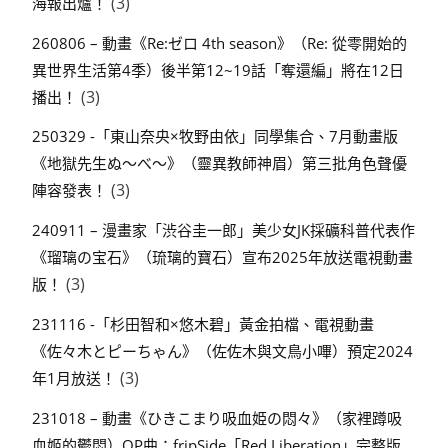
(3)
海報出爐！
260806 – 動畫《Re:ゼロ 4th season》（Re: 從零開始的
異世界生活第4季）後半第12~19話「奪還編」將在12日
(3)
播出！
250329 -「東山奈央×牧野由依」同學集合、7月動畫版
《地獄先生ぬ～べ～》（靈異教師神眉）第三批角色聲優
(3)
陣容發表！
240911 – 漫畫家「渋谷圭一郎」美少女JK採礦科普代表作
《瑠璃の宝石》（琉璃的寶石）宣布2025年放送電視動畫
(3)
版！
231116 -「杉田智和×悠木碧」黃金拍檔、電視動畫
《佐々木とピーちゃん》（佐佐木與文鳥小嗶）預定2024
(3)
年1月放送！
231018 – 動畫《ひきこまり吸血姫の悶々》（家裡蹲吸
血姬的鬱悶）OP曲：fripSide「Red Liberation」完整版