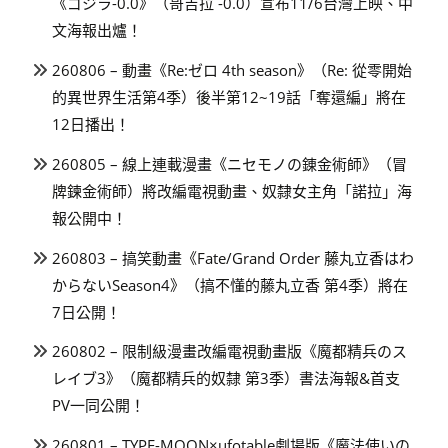
《ゴジラ-0.0》（哥吉拉 -0.0）宣布11/6台灣上映、中
文海報出爐！
260806 – 動畫《Re:ゼロ 4th season》（Re: 從零開始
的異世界生活第4季）後半第12~19話「奪還編」將在
12日播出！
260805 – 線上連載漫畫《ニセモノの錬金術師》（冒
牌鍊金術師）將改編電視動畫、奴隸女主角「諾拉」海
報公開中！
260803 – 搞笑動畫《Fate/Grand Order 藤丸立香はわ
からないSeason4》（搞不懂的藤丸立香 第4季）將在
7日公開！
260802 – 限制級漫畫改編電視動畫版《魔都精兵のス
レイブ3》（魔都精兵的奴隸 第3季）書法海報&首支
PV一同公開！
260801 – TYPE-MOON×ufotable劇場版《魔法使いの