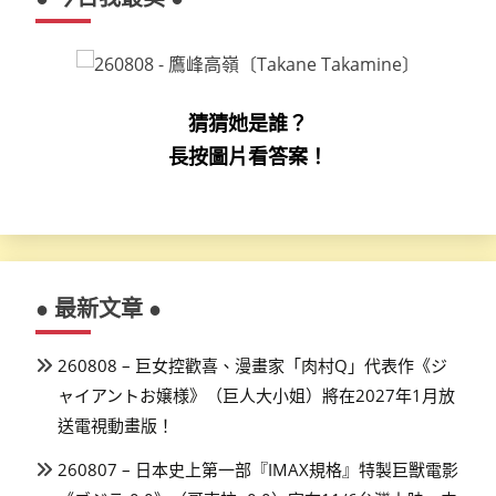
猜猜她是誰？
長按圖片看答案！
● 最新文章 ●
260808 – 巨女控歡喜、漫畫家「肉村Q」代表作《ジ
ャイアントお嬢様》（巨人大小姐）將在2027年1月放
送電視動畫版！
260807 – 日本史上第一部『IMAX規格』特製巨獸電影