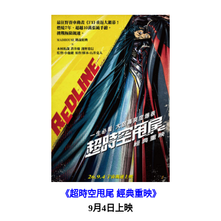
《超時空甩尾 經典重映》
9月4日上映