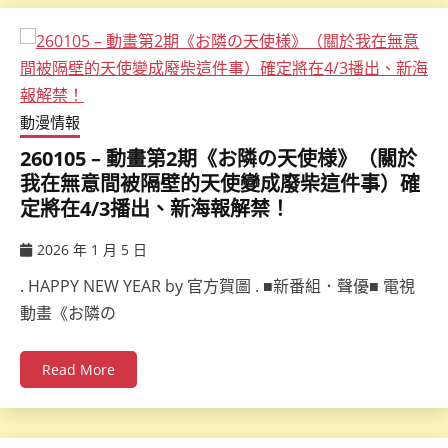
動漫情報
260105 – 動畫第2期《お隣の天使様》（關於
我在無意間被隔壁的天使變成廢柴這件事）確
定將在4/3播出、新海報解禁！
2026 年 1 月 5 日
ccsx
. HAPPY NEW YEAR by 官方賀圖 . ■新番組．聲優■ 電視
動畫《お隣の
Read More