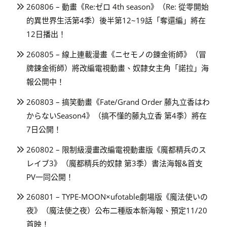
260806 – 動畫《Re:ゼロ 4th season》（Re: 從零開始
的異世界生活第4季）後半第12~19話「奪還編」將在
12日播出！
260805 – 線上連載漫畫《ニセモノの錬金術師》（冒
牌鍊金術師）將改編電視動畫、奴隸女主角「諾拉」海
報公開中！
260803 – 搞笑動畫《Fate/Grand Order 藤丸立香はわ
からないSeason4》（搞不懂的藤丸立香 第4季）將在
7日公開！
260802 – 限制級漫畫改編電視動畫版《魔都精兵のス
レイブ3》（魔都精兵的奴隸 第3季）書法海報&首支
PV一同公開！
260801 – TYPE-MOON×ufotable劇場版《魔法使いの
夜》（魔法使之夜）公布二種版本新海報、預定11/20
首映！