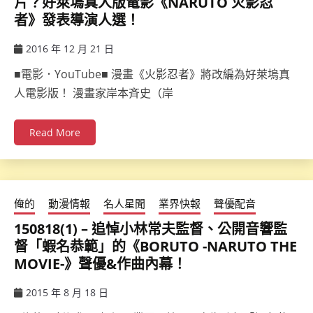
片？好萊塢真人版電影《NARUTO 火影忍
者》發表導演人選！
2016 年 12 月 21 日
ccsx
■電影．YouTube■ 漫畫《火影忍者》將改編為好萊塢真
人電影版！ 漫畫家岸本斉史（岸
Read More
俺的
動漫情報
名人星聞
業界快報
聲優配音
150818(1) – 追悼小林常夫監督、公開音響監
督「蝦名恭範」的《BORUTO -NARUTO THE
MOVIE-》聲優&作曲內幕！
2015 年 8 月 18 日
ccsx