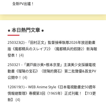
全新PV出爐！
● 本日熱門文章 ●
250323(2) -「田村正文」監督接棒執導2026年放送動畫
版《魔都精兵のスレイブ2》（魔都精兵的奴隸2）新海報
(4)
發表！
250321 -「瀬戸麻沙美×根本京里」主演美少女採礦電視
動畫《瑠璃の宝石》（琉璃的寶石）第二批聲優&首支PV
(4)
公開中！
120619(1) – WEB Anime Style《日本電視動畫史50週年
情報總整理》專欄第3回（1965年）正式刊載！ 【7/3更
(4)
新】