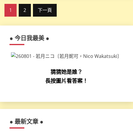
文
1
2
下一頁
章
分
● 今日我最美 ●
頁
猜猜她是誰？
長按圖片看答案！
● 最新文章 ●