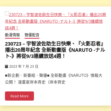
動漫情報
聲優配音
230723 – 宇智波佐助生日快樂、『火影忍者』
播出20周年紀念 全新動畫版《NARUTO -ナル
ト-》將從9/3連續放送4週！
2023 年 7 月 23 日
ccsx
■新企劃．新番組．聲優■ 全新動畫《NARUTO》情報大
公開！ 漫畫家岸本斉史（岸本齊史
Read More