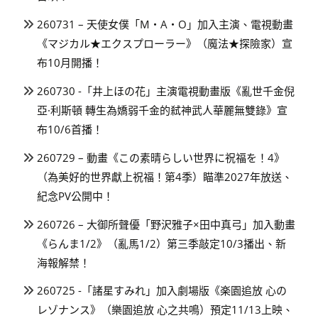
260731 – 天使女僕「M・A・O」加入主演、電視動畫
《マジカル★エクスプローラー》（魔法★探險家）宣
布10月開播！
260730 -「井上ほの花」主演電視動畫版《亂世千金倪
亞·利斯頓 轉生為嬌弱千金的弒神武人華麗無雙錄》宣
布10/6首播！
260729 – 動畫《この素晴らしい世界に祝福を！4》
（為美好的世界獻上祝福！第4季）瞄準2027年放送、
紀念PV公開中！
260726 – 大御所聲優「野沢雅子×田中真弓」加入動畫
《らんま1/2》（亂馬1/2）第三季敲定10/3播出、新
海報解禁！
260725 -「諸星すみれ」加入劇場版《楽園追放 心の
レゾナンス》（樂園追放 心之共鳴）預定11/13上映、