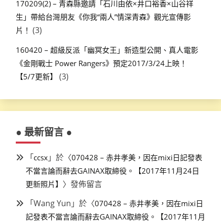
170209(2) – 青森縣邀請「石川由依×井口裕香×山谷祥
生」帶給台灣朋友《你我“兩人”情深青森》觀光宣傳影
(3)
片！
160420 – 超級反派「幽冥女王」新造型公開、真人電影
《金剛戰士 Power Rangers》預定2017/3/24上映！
(3)
【5/7更新】
● 最新留言 ●
「
」於〈
ccsx
070428 – 赤井孝美，因在mixi日記發表
不當言論而辭去GAINAX取締役。【2017年11月24日
〉發佈留言
更新照片】
「
Wang Yun
」於〈
070428 – 赤井孝美，因在mixi日
記發表不當言論而辭去GAINAX取締役。【2017年11月