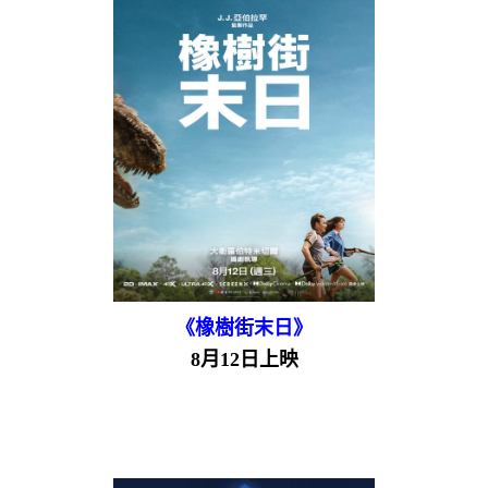
《橡樹街末日》
8月12日上映