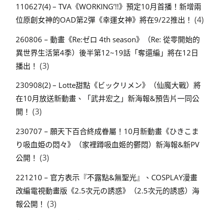
110627(4) – TVA《WORKING’!!》預定10月首播！新增兩
(4)
位原創女神的OAD第2彈《幸運女神》將在9/22推出！
260806 – 動畫《Re:ゼロ 4th season》（Re: 從零開始的
異世界生活第4季）後半第12~19話「奪還編」將在12日
(3)
播出！
230908(2) – Lotte甜點《ビックリメン》（仙魔大戰）將
在10月放送新動畫、「武井宏之」新海報&預告片一同公
(3)
開！
230707 – 願天下百合終成眷屬！10月新動畫《ひきこま
り吸血姫の悶々》（家裡蹲吸血姬的鬱悶）新海報&新PV
(3)
公開！
221210 – 官方表示『不露點&無聖光』、COSPLAY漫畫
改編電視動畫版《2.5次元の誘惑》（2.5次元的誘惑）海
(3)
報公開！