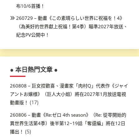
布10/6首播！
260729 – 動畫《この素晴らしい世界に祝福を！4》
（為美好的世界獻上祝福！第4季）瞄準2027年放送、
紀念PV公開中！
● 本日熱門文章 ●
260808 – 巨女控歡喜、漫畫家「肉村Q」代表作《ジャイ
アントお嬢様》（巨人大小姐）將在2027年1月放送電視
(17)
動畫版！
260806 – 動畫《Re:ゼロ 4th season》（Re: 從零開始的
異世界生活第4季）後半第12~19話「奪還編」將在12日
(5)
播出！