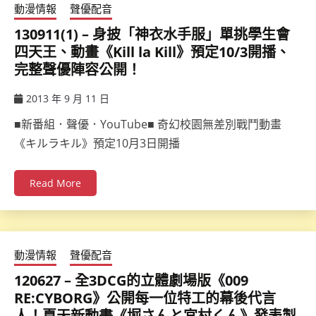
動漫情報
聲優配音
130911(1) – 身披「神衣水手服」單挑學生會
四天王、動畫《Kill la Kill》預定10/3開播、
完整聲優陣容公開！
2013 年 9 月 11 日
ccsx
■新番組．聲優．YouTube■ 奇幻校園無差別戰鬥動畫
《キルラキル》預定10月3日開播
Read More
動漫情報
聲優配音
120627 – 全3DCG的立體劇場版《009
RE:CYBORG》公開每一位特工的幕後代言
人！夏天新動畫《堀さんと宮村くん》發表製