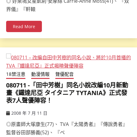
◎ 好萊塢女星凱莉·安摩絲 Carrie-Anne Moss(41)、 『双
界儀』『軒轅
Read More
18禁注意
動漫情報
聲優配音
080711 -「田中芳樹」同名小說改編10月新動
畫《鐵達尼亞 タイタニア TYTANIA》正式發
表7人聲優陣容！
2008 年 7 月 11 日
ccsx
◎原畫師大塚康生(77)、 TVA『太陽勇者』『傳說勇者』
監督谷田部勝義(52)、 『ベ