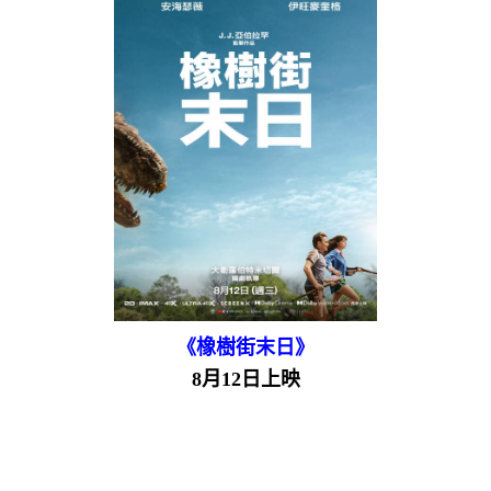
《橡樹街末日》
8月12日上映