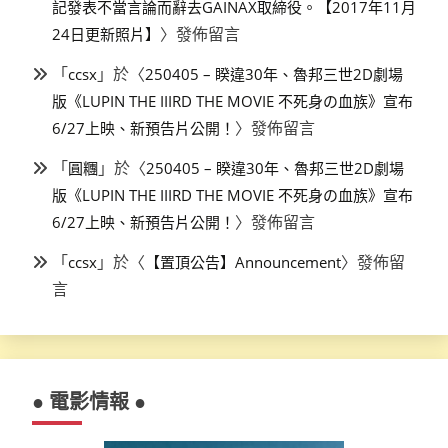
記發表不當言論而辭去GAINAX取締役。【2017年11月
〉發佈留言
24日更新照片】
「
」於〈
ccsx
250405 – 睽違30年、魯邦三世2D劇場
版《LUPIN THE IIIRD THE MOVIE 不死身の血族》宣布
〉發佈留言
6/27上映、新預告片公開！
「
」於〈
圓糰
250405 – 睽違30年、魯邦三世2D劇場
版《LUPIN THE IIIRD THE MOVIE 不死身の血族》宣布
〉發佈留言
6/27上映、新預告片公開！
「
」於〈
〉發佈留
ccsx
【置頂公告】Announcement
言
● 電影情報 ●