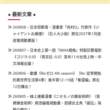
● 最新文章 ●
260808 – 巨女控歡喜、漫畫家「肉村Q」代表作《ジ
ャイアントお嬢様》（巨人大小姐）將在2027年1月放
送電視動畫版！
260807 – 日本史上第一部『IMAX規格』特製巨獸電影
《ゴジラ-0.0》（哥吉拉 -0.0）宣布11/6台灣上映、中
文海報出爐！
260806 – 動畫《Re:ゼロ 4th season》（Re: 從零開始
的異世界生活第4季）後半第12~19話「奪還編」將在
12日播出！
260805 – 線上連載漫畫《ニセモノの錬金術師》（冒
牌鍊金術師）將改編電視動畫、奴隸女主角「諾拉」海
報公開中！