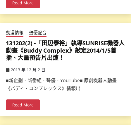
Read More
動漫情報
聲優配音
131202(2) -「田辺泰裕」執導SUNRISE機器人
動畫《Buddy Complex》敲定2014/1/5首
播、大量預告片出爐！
2013 年 12 月 2 日
ccsx
■新企劃．新番組．聲優．YouTube■ 原創機器人動畫
《バディ・コンプレックス》情報出
Read More