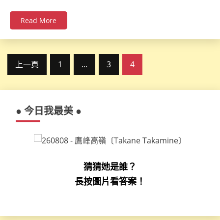
Read More
文
上一頁
1
...
3
4
章
分
● 今日我最美 ●
頁
猜猜她是誰？
長按圖片看答案！