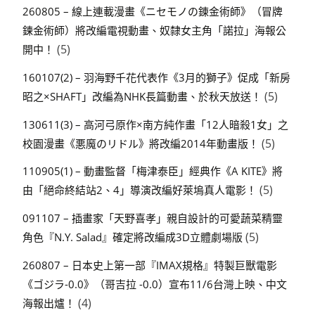
260805 – 線上連載漫畫《ニセモノの錬金術師》（冒牌
鍊金術師）將改編電視動畫、奴隸女主角「諾拉」海報公
(5)
開中！
160107(2) – 羽海野千花代表作《3月的獅子》促成「新房
(5)
昭之×SHAFT」改編為NHK長篇動畫、於秋天放送！
130611(3) – 高河弓原作×南方純作畫「12人暗殺1女」之
(5)
校園漫畫《悪魔のリドル》將改編2014年動畫版！
110905(1) – 動畫監督「梅津泰臣」經典作《A KITE》將
(5)
由「絕命終結站2、4」導演改編好萊塢真人電影！
091107 – 插畫家「天野喜孝」親自設計的可愛蔬菜精靈
(5)
角色『N.Y. Salad』確定將改編成3D立體劇場版
260807 – 日本史上第一部『IMAX規格』特製巨獸電影
《ゴジラ-0.0》（哥吉拉 -0.0）宣布11/6台灣上映、中文
(4)
海報出爐！