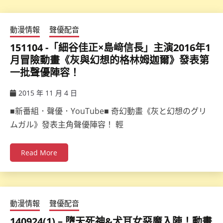
動漫情報
聲優配音
151104 -「細谷佳正×島﨑信長」主演2016年1
月冒險動畫《灰與幻想的格林姆迦爾》發表第
一批聲優陣容！
2015 年 11 月 4 日
ccsx
■新番組．聲優．YouTube■ 奇幻動畫《灰と幻想のグリ
ムガル》發表主角聲優陣容！ 輕
Read More
動漫情報
聲優配音
140924(1) – 墮天死神&犬耳女惡魔入陣！動畫