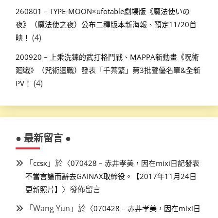
260801 – TYPE-MOON×ufotable劇場版《魔法使いの
夜》（魔法使之夜）公布二種版本新海報、預定11/20首
(4)
映！
200920 – 上乘洗鍊的武打格鬥戰、MAPPA新動畫《呪術
廻戦》（咒術迴戰）發表「千葉繁」第3批聲優名單&全新
(4)
PV！
● 最新留言 ●
「
」於〈
ccsx
070428 – 赤井孝美，因在mixi日記發表
不當言論而辭去GAINAX取締役。【2017年11月24日
〉發佈留言
更新照片】
「
Wang Yun
」於〈
070428 – 赤井孝美，因在mixi日