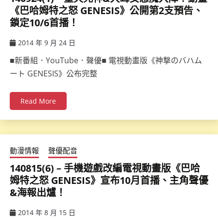
《巴哈姆特之怒 GENESIS》公開第2支預告、
鎖定10/6首播！
2014 年 9 月 24 日
ccsx
■新番組．YouTube．聲優■ 電視動畫版《神撃のバハム
ート GENESIS》公布完整
Read More
動漫情報
聲優配音
140815(6) – 手機遊戲改編電視動畫版《巴哈
姆特之怒 GENESIS》宣布10月首播、主角聲優
&海報出爐！
2014 年 8 月 15 日