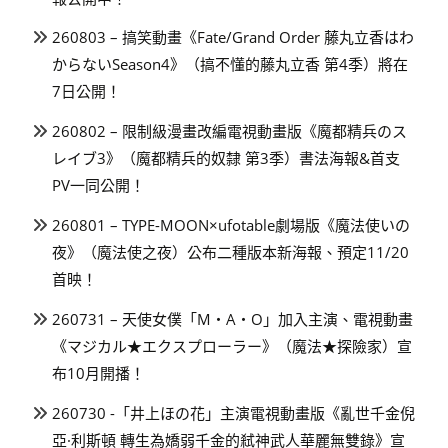
260803 – 搞笑動畫《Fate/Grand Order 藤丸立香はわ
からないSeason4》（搞不懂的藤丸立香 第4季）將在
7日公開！
260802 – 限制級漫畫改編電視動畫版《魔都精兵のス
レイブ3》（魔都精兵的奴隸 第3季）書法海報&首支
PV一同公開！
260801 – TYPE-MOON×ufotable劇場版《魔法使いの
夜》（魔法使之夜）公布二種版本新海報、預定11/20
首映！
260731 – 天使女僕「M・A・O」加入主演、電視動畫
《マジカル★エクスプローラー》（魔法★探險家）宣
布10月開播！
260730 -「井上ほの花」主演電視動畫版《亂世千金倪
亞·利斯頓 轉生為嬌弱千金的弒神武人華麗無雙錄》宣