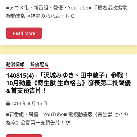
ccsx
■アニメ化．新番組．聲優．YouTube■ 手機遊戲改編電
視動畫版《神撃のバハムート G
Read More
動漫情報
聲優配音
140815(4) -「沢城みゆき、田中敦子」參戰！
10月動畫《寄生獸 生命格言》發表第二批聲優
&首支預告片！
2014 年 8 月 15 日
ccsx
■新番組．聲優．YouTube■ 電視動畫版《寄生獣 セイの
格率》公開第一支預告片！ 這