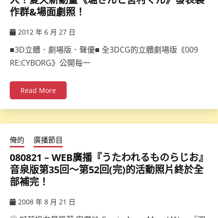
作群&場面劇照！
2012 年 6 月 27 日
ccsx
■3D立體．劇場版．聲優■ 全3DCG的立體劇場版《009
RE:CYBORG》公開每一
Read More
俺的
廣播節目
080821 – WEB廣播『うたわれるものらじお』
音泉版第35回～第52回(完)的活動照片終於全
部補完！
2008 年 8 月 21 日
ccsx