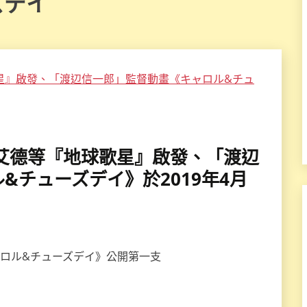
ズデイ
&紅髮艾德等『地球歌星』啟發、「渡辺
&チューズデイ》於2019年4月
キャロル&チューズデイ》公開第一支