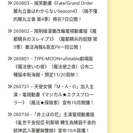
260803 – 搞笑動畫《Fate/Grand Order
藤丸立香はわからないSeason4》（搞不懂
的藤丸立香 第4季）將在7日公開！
260802 – 限制級漫畫改編電視動畫版《魔
都精兵のスレイブ3》（魔都精兵的奴隸 第
3季）書法海報&首支PV一同公開！
260801 – TYPE-MOON×ufotable劇場版
《魔法使いの夜》（魔法使之夜）公布二
種版本新海報、預定11/20首映！
260731 – 天使女僕「M・A・O」加入主
演、電視動畫《マジカル★エクスプロー
ラー》（魔法★探險家）宣布10月開播！
260730 -「井上ほの花」主演電視動畫版
《亂世千金倪亞·利斯頓 轉生為嬌弱千金的
弒神武人華麗無雙錄》宣布10/6首播！