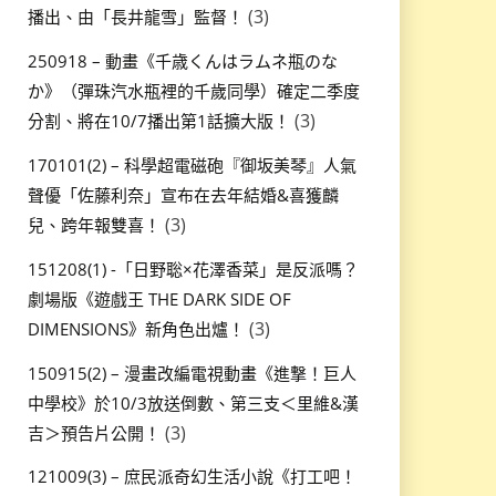
(3)
播出、由「長井龍雪」監督！
250918 – 動畫《千歳くんはラムネ瓶のな
か》（彈珠汽水瓶裡的千歲同學）確定二季度
(3)
分割、將在10/7播出第1話擴大版！
170101(2) – 科學超電磁砲『御坂美琴』人氣
聲優「佐藤利奈」宣布在去年結婚&喜獲麟
(3)
兒、跨年報雙喜！
151208(1) -「日野聡×花澤香菜」是反派嗎？
劇場版《遊戲王 THE DARK SIDE OF
(3)
DIMENSIONS》新角色出爐！
150915(2) – 漫畫改編電視動畫《進撃！巨人
中學校》於10/3放送倒數、第三支＜里維&漢
(3)
吉＞預告片公開！
121009(3) – 庶民派奇幻生活小說《打工吧！