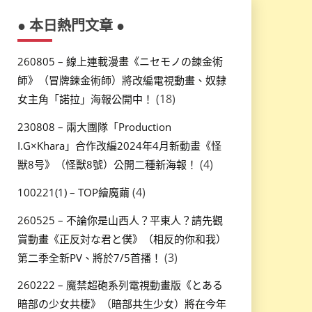
● 本日熱門文章 ●
260805 – 線上連載漫畫《ニセモノの錬金術
師》（冒牌鍊金術師）將改編電視動畫、奴隸
(18)
女主角「諾拉」海報公開中！
230808 – 兩大團隊「Production
I.G×Khara」合作改編2024年4月新動畫《怪
(4)
獣8号》（怪獸8號）公開二種新海報！
(4)
100221(1) – TOP繪魔繭
260525 – 不論你是山西人？平東人？請先觀
賞動畫《正反対な君と僕》（相反的你和我）
(3)
第二季全新PV、將於7/5首播！
260222 – 魔禁超砲系列電視動畫版《とある
暗部の少女共棲》（暗部共生少女）將在今年