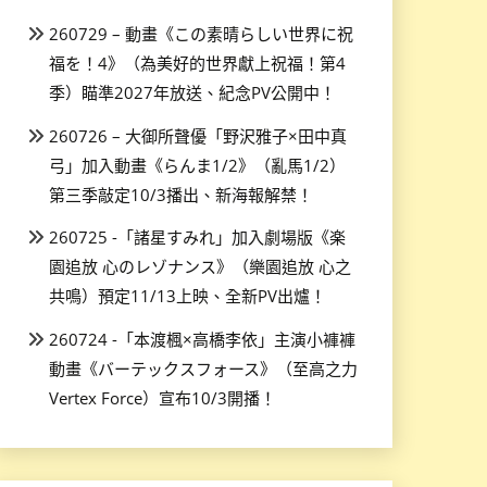
260729 – 動畫《この素晴らしい世界に祝
福を！4》（為美好的世界獻上祝福！第4
季）瞄準2027年放送、紀念PV公開中！
260726 – 大御所聲優「野沢雅子×田中真
弓」加入動畫《らんま1/2》（亂馬1/2）
第三季敲定10/3播出、新海報解禁！
260725 -「諸星すみれ」加入劇場版《楽
園追放 心のレゾナンス》（樂園追放 心之
共鳴）預定11/13上映、全新PV出爐！
260724 -「本渡楓×高橋李依」主演小褲褲
動畫《バーテックスフォース》（至高之力
Vertex Force）宣布10/3開播！