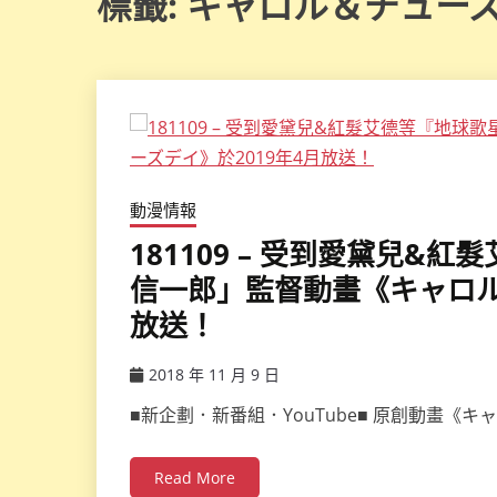
標籤:
キャロル＆チュー
動漫情報
181109 – 受到愛黛兒
信一郎」監督動畫《キャロル
放送！
2018 年 11 月 9 日
ccsx
■新企劃．新番組．YouTube■ 原創動畫《
Read More