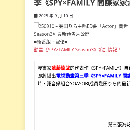
季《SPY×FAMILY 間諜家
2025 年 9 月 10 日
ccsx
■新番組．聲優■
動畫《SPY×FAMILY Season3》追加情報！
漫畫家
遠藤達哉
的代表作《SPY×FAMILY》
即將播出
電視動畫第三季《SPY×FAMILY 間諜
片，讓音樂組合YOASOBI成員幾田りら的最
.
第三張海報