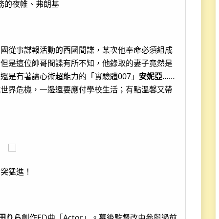
務的夜帷、弗朗基
東國從事諜報活動的西國間諜，某次他奉命必須組成
。但是這位帥哥間諜有所不知，他錄取的妻子竟然是
還是有著讀心術超能力的「實驗體007」
安妮亞
……
抗世界危機，一邊還要應付學校生活；有點溫馨又帶
豬突猛進！
田りら
創作ED曲「Actor」。幕後監督改由參與過前