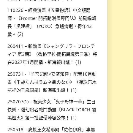
110226 – 經典漫畫《五星物語》中文版翻
譯、《Frontier 開拓動漫畫專門誌》前副編輯
長「吳建樟」（YOKO）急遽病逝，得年43
(2)
歲。
260411 – 新動畫《シャングリラ・フロンテ
ィア 第3期》（香格里拉·開拓異境第三季）將
(1)
在2027年1月開播、新海報出爐！
250731 -「羊宮妃那×安済知佳」配音10月動
畫《千歳くんはラムネ瓶のなか》（彈珠汽水
(1)
瓶裡的千歲同學）新海報出爐！
250707(1) – 祝美少女「鬼子母神一華」生日
快樂、貓幻忍者戰鬥動畫《BLACK TORCH 闇
(1)
黑燈火》第一批聲優陣容公布！
250518 – 魔族王女希耶爾「佐伯伊織」專屬