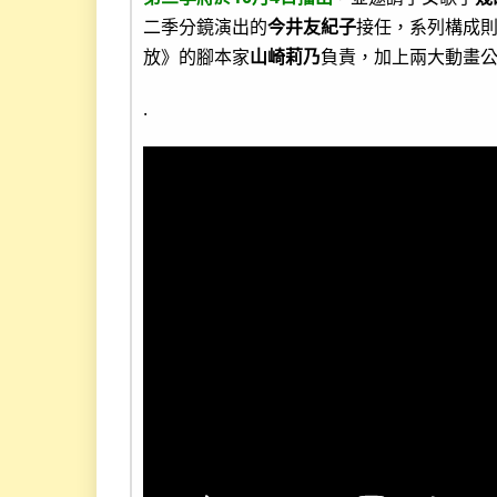
二季分鏡演出的
今井友紀子
接任，系列構成
放》的腳本家
山崎莉乃
負責，加上兩大動畫
.