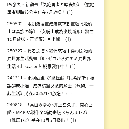
PV發表、新動畫《気絶勇者と暗殺姫》（氣絕
(1)
勇者與暗殺公主）在7月放送！
250502 – 限制級漫畫改編電視動畫版《姫騎
士は蛮族の嫁》（女騎士成為蠻族新娘）將在
(1)
10月放送、正式預告片出爐！
250327 – 賢者之塔、我們來啦！從零開始的
異世界生活動畫《Re:ゼロから始める異世界
(1)
生活 4th season》銳意製作中！
241211 – 電視動畫《S級怪獸『貝希摩斯』被
誤認成小貓，成為精靈女孩的騎士（寵物）一
(1)
起生活》將在2025/1/4放送！
240818 -「高山みなみ×井上喜久子」開心回
歸、MAPPA製作全新動畫版《らんま1/2》
(1)
（亂馬1/2）將在10月5日播出！