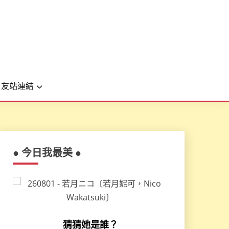
友站連結
● 今日我最美 ●
猜猜她是誰？