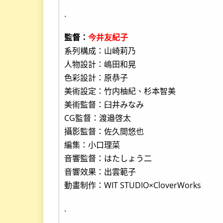
.
監督：
今井友紀子
系列構成：山崎莉乃
人物設計：嶋田和晃
色彩設計：原恭子
美術設定：竹内柚紀、杉本智美
美術監督：臼井みなみ
CG監督：渡邉啓太
攝影監督：佐久間悠也
編集：小口理菜
音響監督：はたしょう二
音響效果：出雲範子
動畫制作：WIT STUDIO×CloverWorks
.