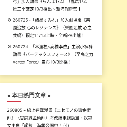
弓」加入動畫《らんま1/2》（亂馬1/2）
第三季敲定10/3播出、新海報解禁！
260725 -「諸星すみれ」加入劇場版《楽
園追放 心のレゾナンス》（樂園追放 心之
共鳴）預定11/13上映、全新PV出爐！
260724 -「本渡楓×高橋李依」主演小褲褲
動畫《バーテックスフォース》（至高之力
Vertex Force）宣布10/3開播！
● 本日熱門文章 ●
260805 – 線上連載漫畫《ニセモノの錬金術
師》（冒牌鍊金術師）將改編電視動畫、奴隸
(4)
女主角「諾拉」海報公開中！