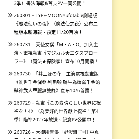
3季）書法海報&首支PV一同公開！
260801 – TYPE-MOON×ufotable劇場版
《魔法使いの夜》（魔法使之夜）公布二
種版本新海報、預定11/20首映！
260731 – 天使女僕「M・A・O」加入主
演、電視動畫《マジカル★エクスプロー
ラー》（魔法★探險家）宣布10月開播！
260730 -「井上ほの花」主演電視動畫版
《亂世千金倪亞·利斯頓 轉生為嬌弱千金的
弒神武人華麗無雙錄》宣布10/6首播！
260729 – 動畫《この素晴らしい世界に祝
福を！4》（為美好的世界獻上祝福！第4
季）瞄準2027年放送、紀念PV公開中！
260726 – 大御所聲優「野沢雅子×田中真