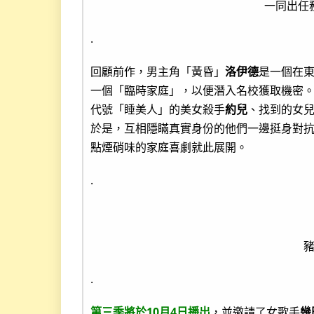
一同出任
.
回顧前作，男主角「黃昏」
洛伊德
是一個在
一個「臨時家庭」，以便潛入名校獲取機密
代號「睡美人」的美女殺手
約兒
、找到的女兒
於是，互相隱瞞真實身份的他們一邊挺身對
點煙硝味的家庭喜劇就此展開。
.
.
第三季將於10月4日播出
，並邀請了女歌手
幾