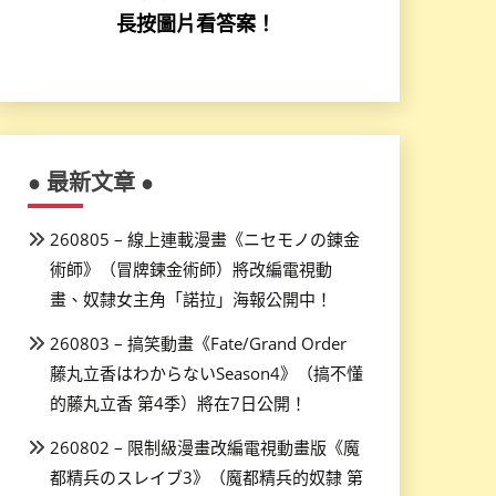
長按圖片看答案！
● 最新文章 ●
260805 – 線上連載漫畫《ニセモノの錬金
術師》（冒牌鍊金術師）將改編電視動
畫、奴隸女主角「諾拉」海報公開中！
260803 – 搞笑動畫《Fate/Grand Order
藤丸立香はわからないSeason4》（搞不懂
的藤丸立香 第4季）將在7日公開！
260802 – 限制級漫畫改編電視動畫版《魔
都精兵のスレイブ3》（魔都精兵的奴隸 第