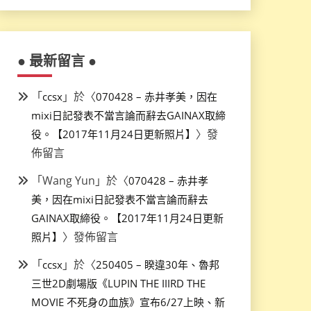
● 最新留言 ●
「
」於〈
ccsx
070428 – 赤井孝美，因在
mixi日記發表不當言論而辭去GAINAX取締
〉發
役。【2017年11月24日更新照片】
佈留言
「
Wang Yun
」於〈
070428 – 赤井孝
美，因在mixi日記發表不當言論而辭去
GAINAX取締役。【2017年11月24日更新
〉發佈留言
照片】
「
」於〈
ccsx
250405 – 睽違30年、魯邦
三世2D劇場版《LUPIN THE IIIRD THE
MOVIE 不死身の血族》宣布6/27上映、新