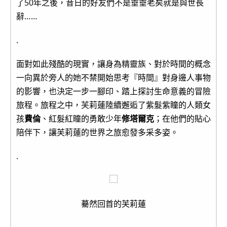
了50年之後，昔日的好友們不是垂垂老矣就是與世長
辭……
.
面對如此殘酷的現實，讓身為精靈族、對於時間的概念
一向異於旁人的她不禁開始思考『時間』對身邊人事物
的影響，也決定一步一腳印、踏上探討生命意義的冒險
旅程。旅程之中，芙莉蓮陸續邂逅了紫髮紫瞳的人類女
孩
費倫
、紅髮紅瞳的勇敢少年
修塔爾克
；在他們的貼心
陪伴下，讓芙莉蓮的世界之旅愈發多采多姿。
.
驀然回首的芙莉蓮