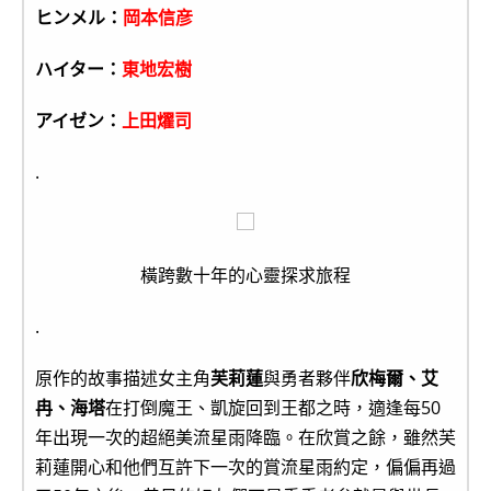
ヒンメル：
岡本信彦
ハイター：
東地宏樹
アイゼン：
上田燿司
.
橫跨數十年的心靈探求旅程
.
原作的故事描述女主角
芙莉蓮
與勇者夥伴
欣梅爾、艾
冉、海塔
在打倒魔王、凱旋回到王都之時，適逢每50
年出現一次的超絕美流星雨降臨。在欣賞之餘，雖然芙
莉蓮開心和他們互許下一次的賞流星雨約定，偏偏再過