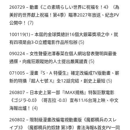
260729 – 動畫《この素晴らしい世界に祝福を！4》（為
美好的世界獻上祝福！第4季）瞄準2027年放送、紀念PV
(7)
公開中！
100119(1) – 本屆的金球獎總計16個大銀幕獎項之中，就
(5)
有四項是由3-D立體電影作品所包辦
090224 – 女性聲優池澤春菜在個人網站發表聲明與最後
(5)
通牒，向瘋狂跟蹤她的人士提出嚴厲譴責
071005 – 漫畫『S．A 特優生』確定改編成TV版動畫、嶄
(5)
新的特攝『超人七號 X』全12話完結，創史上最短
260807 – 日本史上第一部『IMAX規格』特製巨獸電影
《ゴジラ-0.0》（哥吉拉 -0.0）宣布11/6台灣上映、中文
(4)
海報出爐！
260802 – 限制級漫畫改編電視動畫版《魔都精兵のスレ
イブ3》（魔都精兵的奴隸 第3季）書法海報&首支PV一同