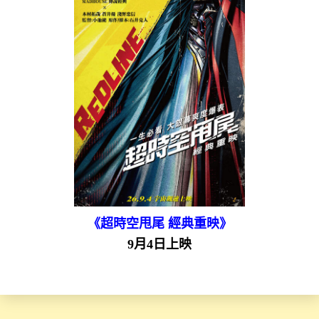
《超時空甩尾 經典重映》
9月4日上映