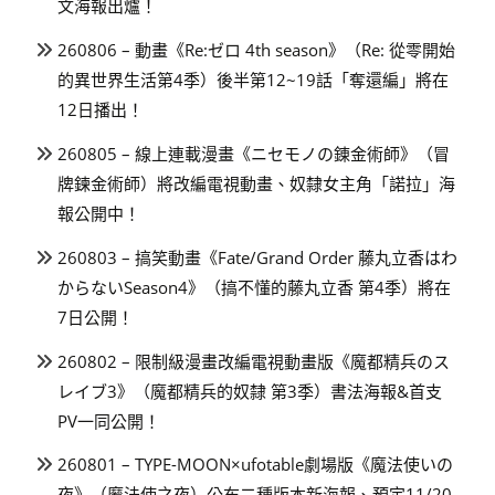
文海報出爐！
260806 – 動畫《Re:ゼロ 4th season》（Re: 從零開始
的異世界生活第4季）後半第12~19話「奪還編」將在
12日播出！
260805 – 線上連載漫畫《ニセモノの錬金術師》（冒
牌鍊金術師）將改編電視動畫、奴隸女主角「諾拉」海
報公開中！
260803 – 搞笑動畫《Fate/Grand Order 藤丸立香はわ
からないSeason4》（搞不懂的藤丸立香 第4季）將在
7日公開！
260802 – 限制級漫畫改編電視動畫版《魔都精兵のス
レイブ3》（魔都精兵的奴隸 第3季）書法海報&首支
PV一同公開！
260801 – TYPE-MOON×ufotable劇場版《魔法使いの
夜》（魔法使之夜）公布二種版本新海報、預定11/20