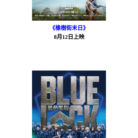
《橡樹街末日》
8月12日上映