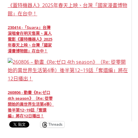
230414 -「Suara」台灣
演唱會在明天售票、真人
電影《蓋特機器人》2025
年春天上映、台灣「國家
漫畫博物館」在台中！
260806 - 動畫《Re:ゼロ
4th season》（Re: 從零
開始的異世界生活第4季）
後半第12~19話「奪還
編」將在12日播出！
Threads