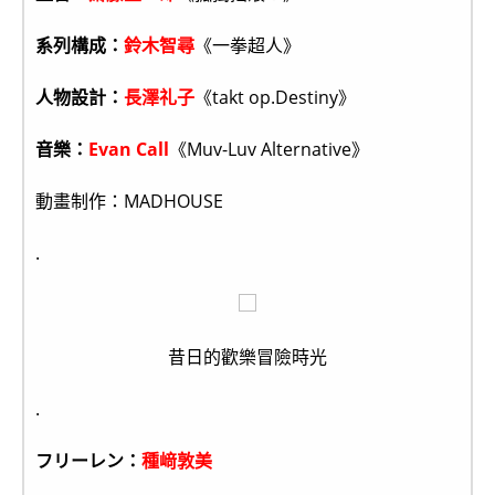
系列構成：
鈴木智尋
《一拳超人》
人物設計：
長澤礼子
《takt op.Destiny》
音樂：
Evan Call
《Muv-Luv Alternative》
動畫制作：MADHOUSE
.
昔日的歡樂冒險時光
.
フリーレン：
種﨑敦美