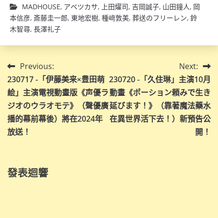
MADHOUSE
,
アベツカサ
,
上田燿司
,
吉岡誠子
,
山田鐘人
,
岡
本信彦
,
斎藤圭一郎
,
東地宏樹
,
種﨑敦美
,
葬送のフリーレン
,
鈴
木智尋
,
長澤礼子
文
Previous:
Next:
230717 -「伊藤美来×豊田萌
230720 -「久住琳」主演10月
章
絵」主演電視動畫版《声優ラ
動畫《ポーション頼みで生き
導
ジオのウラオモテ》（聲優廣
延びます！》（靠著魔法藥水
播的幕前幕後）將在2024年
在異世界活下去！）新預告公
覽
放送！
開！
發表迴響