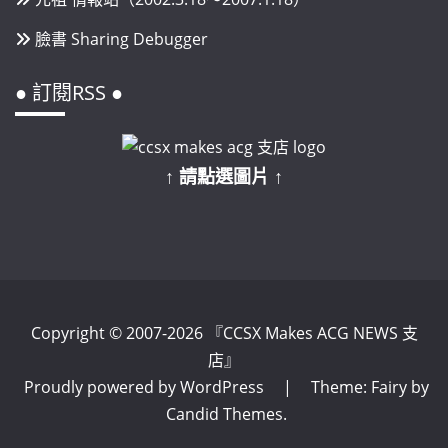
臉書 Sharing Debugger
● 訂閱RSS ●
↑ 請點選圖片 ↑
Copyright © 2007-2026 『CCSX Makes ACG NEWS 支
店』
Proudly powered by WordPress
|
Theme: Fairy by
Candid Themes
.