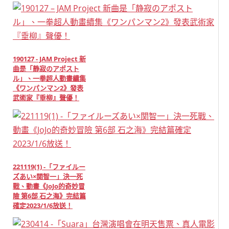
190127 - JAM Project 新
曲是「静寂のアポスト
ル」、一拳超人動畫續集
《ワンパンマン2》發表
武術家『垂柳』聲優！
221119(1) -「ファイルー
ズあい×関智一」決一死
戰、動畫《JoJo的奇妙冒
險 第6部 石之海》完結篇
確定2023/1/6放送！