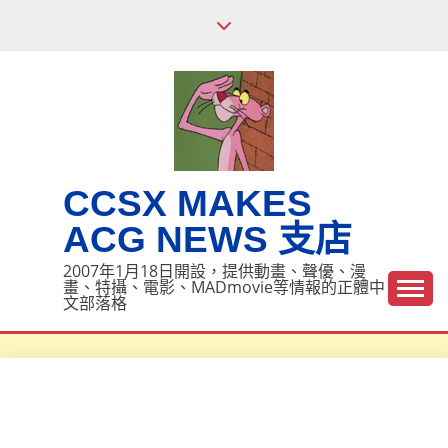
Skip
to
content
CCSX MAKES
ACG NEWS 支店
2007年1月18日開設，提供動畫、聲優、漫
畫、特攝、電影、MADmovie等情報的正體中
文部落格