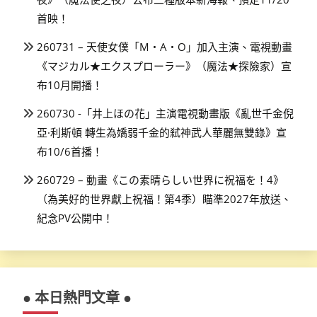
首映！
260731 – 天使女僕「M・A・O」加入主演、電視動畫
《マジカル★エクスプローラー》（魔法★探險家）宣
布10月開播！
260730 -「井上ほの花」主演電視動畫版《亂世千金倪
亞·利斯頓 轉生為嬌弱千金的弒神武人華麗無雙錄》宣
布10/6首播！
260729 – 動畫《この素晴らしい世界に祝福を！4》
（為美好的世界獻上祝福！第4季）瞄準2027年放送、
紀念PV公開中！
● 本日熱門文章 ●