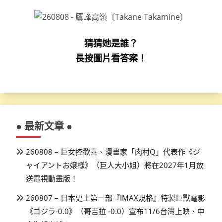
猜猜她是誰？
長按圖片看答案！
● 最新文章 ●
260808 – 巨女控歡喜、漫畫家「肉村Q」代表作《ジ
ャイアントお嬢様》（巨人大小姐）將在2027年1月放
送電視動畫版！
260807 – 日本史上第一部『IMAX規格』特製巨獸電影
《ゴジラ-0.0》（哥吉拉 -0.0）宣布11/6台灣上映、中