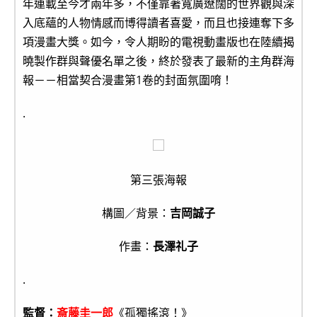
年連載至今才兩年多，不僅靠著寬廣遼闊的世界觀與深
入底蘊的人物情感而博得讀者喜愛，而且也接連奪下多
項漫畫大獎。如今，令人期盼的電視動畫版也在陸續揭
曉製作群與聲優名單之後，終於發表了最新的主角群海
報－－相當契合漫畫第1卷的封面氛圍唷！
.
第三張海報
構圖／背景：
吉岡誠子
作畫：
長澤礼子
.
監督：
斎藤圭一郎
《孤獨搖滾！》