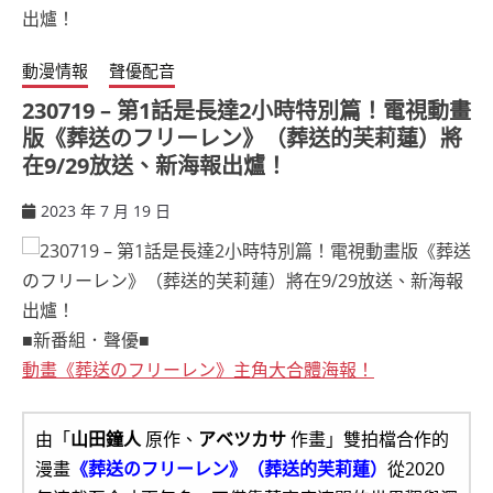
動漫情報
聲優配音
230719 – 第1話是長達2小時特別篇！電視動畫
版《葬送のフリーレン》（葬送的芙莉蓮）將
在9/29放送、新海報出爐！
2023 年 7 月 19 日
ccsx
■新番組．聲優■
動畫《葬送のフリーレン》主角大合體海報！
由「
山田鐘人
原作、
アベツカサ
作畫」雙拍檔合作的
漫畫
《葬送のフリーレン》（葬送的芙莉蓮）
從2020