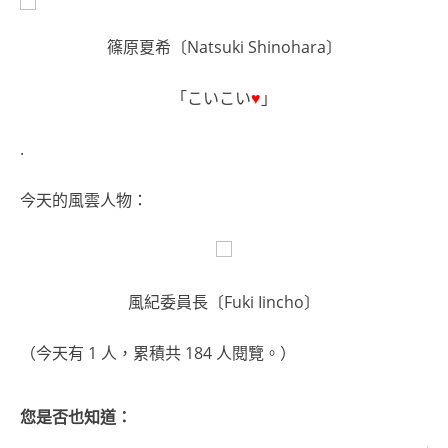
篠原夏希〔Natsuki Shinohara〕
「こいこい
♥
」
.
今天的風雲人物：
風紀委員長〔Fuki Iincho〕
（今天有 1 人，累積共 184 人閱覽。）
您是否也知道：