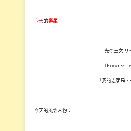
.
今天
的
壽星
：
光の王女 リ
〔Princess Lis
「我的志願是，
.
今天的風雲人物：