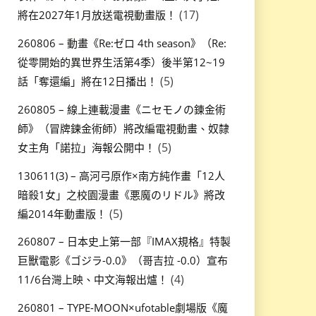
(17)
將在2027年1月放送電視動畫版！
260806 – 動畫《Re:ゼロ 4th season》（Re:
從零開始的異世界生活第4季）後半第12~19
(5)
話「奪還編」將在12日播出！
260805 – 線上連載漫畫《ニセモノの錬金術
師》（冒牌鍊金術師）將改編電視動畫、奴隸
(5)
女主角「諾拉」海報公開中！
130611(3) – 高河弓原作×南方純作畫「12人
暗殺1女」之校園漫畫《悪魔のリドル》將改
(5)
編2014年動畫版！
260807 – 日本史上第一部『IMAX規格』特製
巨獸電影《ゴジラ-0.0》（哥吉拉 -0.0）宣布
(4)
11/6台灣上映、中文海報出爐！
260801 – TYPE-MOON×ufotable劇場版《魔