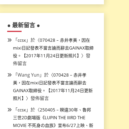
● 最新留言 ●
「
」於〈
ccsx
070428 – 赤井孝美，因在
mixi日記發表不當言論而辭去GAINAX取締
〉發
役。【2017年11月24日更新照片】
佈留言
「
Wang Yun
」於〈
070428 – 赤井孝
美，因在mixi日記發表不當言論而辭去
GAINAX取締役。【2017年11月24日更新
〉發佈留言
照片】
「
」於〈
ccsx
250405 – 睽違30年、魯邦
三世2D劇場版《LUPIN THE IIIRD THE
MOVIE 不死身の血族》宣布6/27上映、新