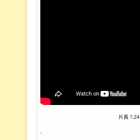
片長 1:2
.