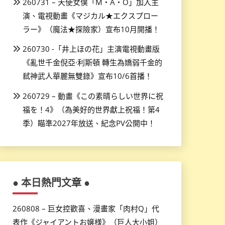
260731 – 天使女僕「M・A・O」加入主
演、電視動畫《マジカル★エクスプロー
ラー》（魔法★探險家）宣布10月開播！
260730 -「井上ほの花」主演電視動畫版
《亂世千金倪亞·利斯頓 轉生為嬌弱千金的
弒神武人華麗無雙錄》宣布10/6首播！
260729 – 動畫《この素晴らしい世界に祝
福を！4》（為美好的世界獻上祝福！第4
季）瞄準2027年放送、紀念PV公開中！
● 本日熱門文章 ●
260808 – 巨女控歡喜、漫畫家「肉村Q」代
表作《ジャイアントお嬢様》（巨人大小姐）