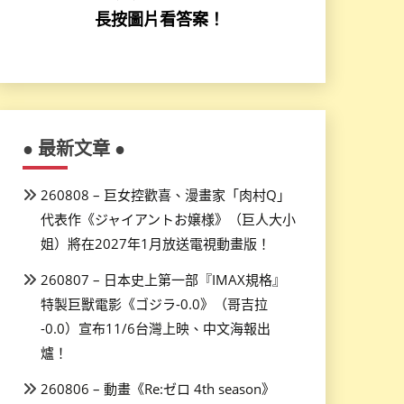
長按圖片看答案！
● 最新文章 ●
260808 – 巨女控歡喜、漫畫家「肉村Q」
代表作《ジャイアントお嬢様》（巨人大小
姐）將在2027年1月放送電視動畫版！
260807 – 日本史上第一部『IMAX規格』
特製巨獸電影《ゴジラ-0.0》（哥吉拉
-0.0）宣布11/6台灣上映、中文海報出
爐！
260806 – 動畫《Re:ゼロ 4th season》