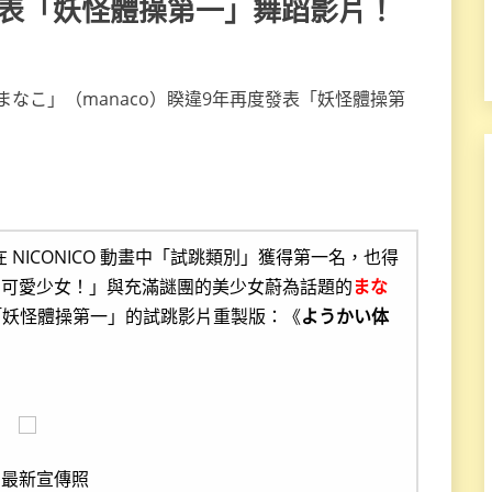
度發表「妖怪體操第一」舞蹈影片！
！
，在 NICONICO 動畫中「試跳類別」獲得第一名，也得
的可愛少女！」與充滿謎團的美少女蔚為話題的
まな
「妖怪體操第一」的試跳影片重製版：《
ようかい体
的最新宣傳照