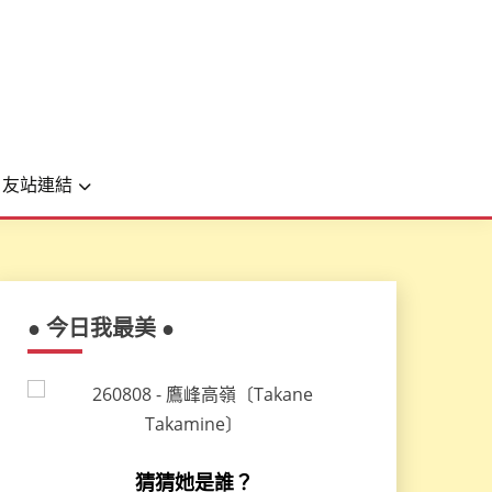
友站連結
● 今日我最美 ●
猜猜她是誰？