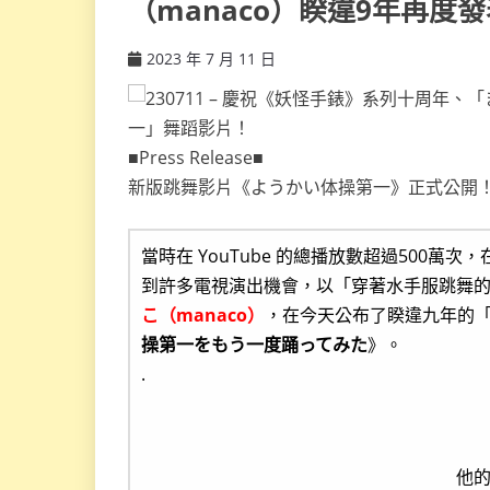
（manaco）睽違9年再
2023 年 7 月 11 日
ccsx
■Press Release■
新版跳舞影片《ようかい体操第一》正式公開
當時在 YouTube 的總播放數超過500萬次
到許多電視演出機會，以「穿著水手服跳舞
こ（manaco）
，在今天公布了睽違九年的
操第一をもう一度踊ってみた
》。
.
他