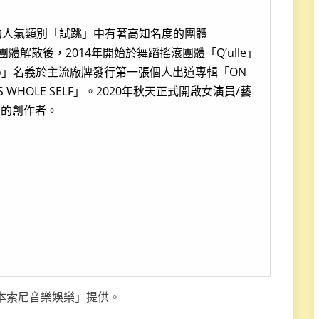
畫」的人氣類別「試跳」中有著高知名度的團體
團體解散後，2014年開始於舞蹈搖滾團體「Q’ulle」
co」名義於主流廠牌發行第一張個人出道專輯「ON
WHOLE SELF」。2020年秋天正式開啟女演員/藝
著的創作者。
本索尼音樂娛樂」提供。