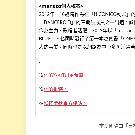
<manaco個人檔案>
2012年，16歲時作為在「NICONICO動
「DANCEROID」的三期生成員之一出道。該
作為主力・歌唱者活躍。2019年以「mana
BLUE」。也同時發行了第一本寫真書「ONE’S 
人的事業。同時也是以網路為中心多角活躍
.
※
他的YouTube頻道。
※
他的推特。
※
妖怪手錶官方網站。
本新聞稿由「日