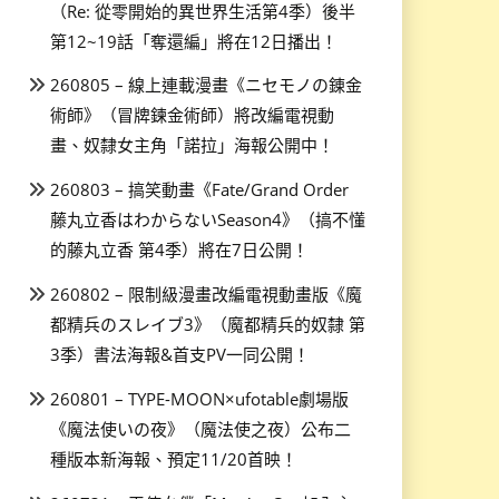
（Re: 從零開始的異世界生活第4季）後半
第12~19話「奪還編」將在12日播出！
260805 – 線上連載漫畫《ニセモノの錬金
術師》（冒牌鍊金術師）將改編電視動
畫、奴隸女主角「諾拉」海報公開中！
260803 – 搞笑動畫《Fate/Grand Order
藤丸立香はわからないSeason4》（搞不懂
的藤丸立香 第4季）將在7日公開！
260802 – 限制級漫畫改編電視動畫版《魔
都精兵のスレイブ3》（魔都精兵的奴隸 第
3季）書法海報&首支PV一同公開！
260801 – TYPE-MOON×ufotable劇場版
《魔法使いの夜》（魔法使之夜）公布二
種版本新海報、預定11/20首映！