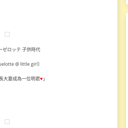
ーゼロッテ 子供時代
elotte @ little girl〕
長大要成為一位明君
♥
」