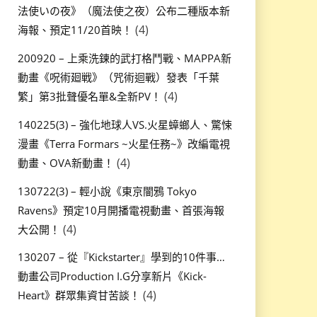
法使いの夜》（魔法使之夜）公布二種版本新
(4)
海報、預定11/20首映！
200920 – 上乘洗鍊的武打格鬥戰、MAPPA新
動畫《呪術廻戦》（咒術迴戰）發表「千葉
(4)
繁」第3批聲優名單&全新PV！
140225(3) – 強化地球人VS.火星蟑螂人、驚悚
漫畫《Terra Formars ~火星任務~》改編電視
(4)
動畫、OVA新動畫！
130722(3) – 輕小說《東京闇鴉 Tokyo
Ravens》預定10月開播電視動畫、首張海報
(4)
大公開！
130207 – 從『Kickstarter』學到的10件事…
動畫公司Production I.G分享新片《Kick-
(4)
Heart》群眾集資甘苦談！