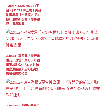
170927 - MADHOUSE下
台、J.C.STAFF上場！英雄
動畫續集《一拳超人 第2
期》更換新監督「櫻井親
良」接棒執導！
220324 - 猿渡滿「安野希
世乃」登場！東方少年動
畫第2期《オリエント 淡
路島激闘編》於7月放送、
新聲優陣容公開！
220327(3) - 海報&預告片