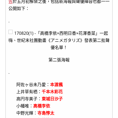
告
於五月初解禁之後，包括新海報與聲優陣容也都一一
公開如下：
.
第二張海報
.
阿佐ヶ谷未乃愛：
本渡楓
上井草有栖：
千本木彩花
高円寺美子：
東城日沙子
小幡唯：
高橋李依
中野光輝：
寺島惇太