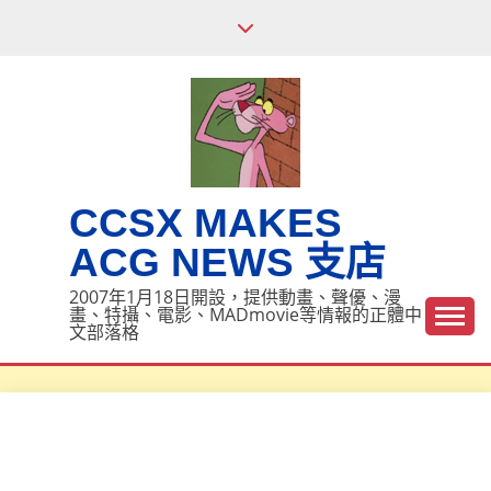
Skip
to
content
CCSX MAKES
ACG NEWS 支店
2007年1月18日開設，提供動畫、聲優、漫
畫、特攝、電影、MADmovie等情報的正體中
文部落格