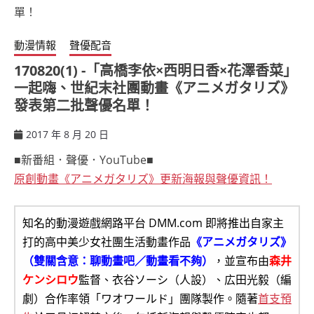
動漫情報
聲優配音
170820(1) -「高橋李依×西明日香×花澤香菜」
一起嗨、世紀末社團動畫《アニメガタリズ》
發表第二批聲優名單！
2017 年 8 月 20 日
ccsx
■新番組．聲優．YouTube■
原創動畫《アニメガタリズ》更新海報與聲優資訊！
知名的動漫遊戲網路平台 DMM.com 即將推出自家主
打的高中美少女社團生活動畫作品
《アニメガタリズ》
（雙關含意：聊動畫吧／動畫看不夠）
，並宣布由
森井
ケンシロウ
監督、衣谷ソーシ（人設）、広田光毅（編
劇）合作率領「ワオワールド」團隊製作。隨著
首支預