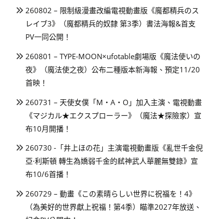
260802 – 限制級漫畫改編電視動畫版《魔都精兵のス
レイブ3》（魔都精兵的奴隸 第3季）書法海報&首支
PV一同公開！
260801 – TYPE-MOON×ufotable劇場版《魔法使いの
夜》（魔法使之夜）公布二種版本新海報、預定11/20
首映！
260731 – 天使女僕「M・A・O」加入主演、電視動畫
《マジカル★エクスプローラー》（魔法★探險家）宣
布10月開播！
260730 -「井上ほの花」主演電視動畫版《亂世千金倪
亞·利斯頓 轉生為嬌弱千金的弒神武人華麗無雙錄》宣
布10/6首播！
260729 – 動畫《この素晴らしい世界に祝福を！4》
（為美好的世界獻上祝福！第4季）瞄準2027年放送、