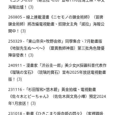
(3)
海報出爐！
260805 – 線上連載漫畫《ニセモノの錬金術師》（冒牌
鍊金術師）將改編電視動畫、奴隸女主角「諾拉」海報公
(3)
開中！
250329 -「東山奈央×牧野由依」同學集合、7月動畫版
《地獄先生ぬ～べ～》（靈異教師神眉）第三批角色聲優
(3)
陣容發表！
240911 – 漫畫家「渋谷圭一郎」美少女JK採礦科普代表作
《瑠璃の宝石》（琉璃的寶石）宣布2025年放送電視動畫
(3)
版！
231116 -「杉田智和×悠木碧」黃金拍檔、電視動畫
《佐々木とピーちゃん》（佐佐木與文鳥小嗶）預定2024
(3)
年1月放送！
231018 – 動畫《ひきこまり吸血姫の悶々》（家裡蹲吸