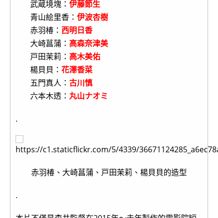
武蔵境塊：
伊藤節生
青山絵里香：
伊波杏樹
赤羽椿：
西明日香
大崎菖蒲：
高森奈津美
戸田茉莉：
高木美佑
楊貝貝：
花澤香菜
五門真人：
古川慎
六本木透：
丸山ナオミ
.
赤羽椿、大崎菖蒲、戸田茉莉、楊貝貝的造型
.