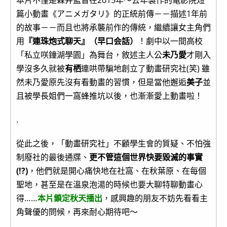
本片不僅是森井監督在2015年～去年製作的電影院短
篇小動畫《アニメガタリ》的正統前傳－－描述1年前
的故事－－而且也將承襲前作的傳統，繼續讓女主角們
用
『連珠炮式聊天』（早口会話）
！劇中以一間高校
「私立咲鐘湖學園」為舞台，敘述主人公
未乃愛
才剛入
學沒多久就被
有栖
連哄帶騙地創立了動畫研究社(笑) 雖
然未乃愛原先沒有看動畫的習慣，但是當他邂逅
美子
並
且被學長姐們一窩蜂推坑以後，也漸漸愛上動畫啦！
.
從此之後，「動畫研究社」不顧學生會的質疑、不怕強
制廢社的最後通牒、
更不管這個世界快要毀滅的事實
(!?)
，他們就是開心痛快地在社窩、在秋葉原、在每個
聖地，甚至是在溫泉泡湯的時候也要大聊特聊動畫心
得……
本片鎖定秋天播出
，感興趣的朋友不妨先看看主
角聲優的問候，再來耐心期待吧～