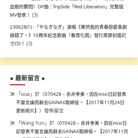
血姬的鬱悶）OP曲：fripSide「Red Liberation」完整版
(3)
MV發表！
230628(1) -「やなぎなぎ」演唱《果然我的青春戀愛喜劇
搞錯了。》10周年紀念歌曲『春雪化雨』發行黑膠封面尺
(3)
寸CD！
● 最新留言 ●
「
」於〈
ccsx
070428 – 赤井孝美，因在mixi日記發表
不當言論而辭去GAINAX取締役。【2017年11月24日
〉發佈留言
更新照片】
「
Wang Yun
」於〈
070428 – 赤井孝美，因在mixi日
記發表不當言論而辭去GAINAX取締役。【2017年11月