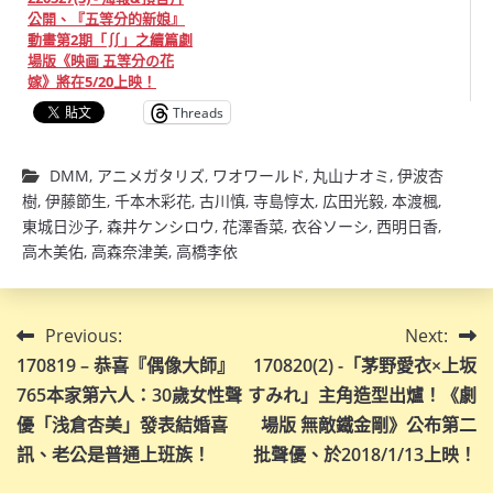
公開、『五等分的新娘』
動畫第2期「∬」之續篇劇
場版《映画 五等分の花
嫁》將在5/20上映！
Threads
DMM
,
アニメガタリズ
,
ワオワールド
,
丸山ナオミ
,
伊波杏
樹
,
伊藤節生
,
千本木彩花
,
古川慎
,
寺島惇太
,
広田光毅
,
本渡楓
,
東城日沙子
,
森井ケンシロウ
,
花澤香菜
,
衣谷ソーシ
,
西明日香
,
高木美佑
,
高森奈津美
,
高橋李依
文
Previous:
Next:
170819 – 恭喜『偶像大師』
170820(2) -「茅野愛衣×上坂
章
765本家第六人：30歲女性聲
すみれ」主角造型出爐！《劇
導
優「浅倉杏美」發表結婚喜
場版 無敵鐵金剛》公布第二
訊、老公是普通上班族！
批聲優、於2018/1/13上映！
覽