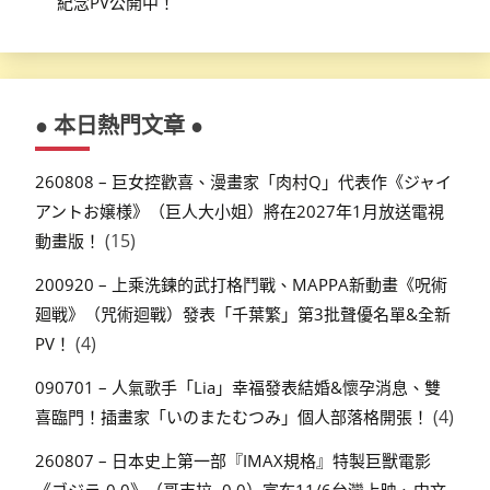
紀念PV公開中！
● 本日熱門文章 ●
260808 – 巨女控歡喜、漫畫家「肉村Q」代表作《ジャイ
アントお嬢様》（巨人大小姐）將在2027年1月放送電視
(15)
動畫版！
200920 – 上乘洗鍊的武打格鬥戰、MAPPA新動畫《呪術
廻戦》（咒術迴戰）發表「千葉繁」第3批聲優名單&全新
(4)
PV！
090701 – 人氣歌手「Lia」幸福發表結婚&懷孕消息、雙
(4)
喜臨門！插畫家「いのまたむつみ」個人部落格開張！
260807 – 日本史上第一部『IMAX規格』特製巨獸電影
《ゴジラ-0.0》（哥吉拉 -0.0）宣布11/6台灣上映、中文