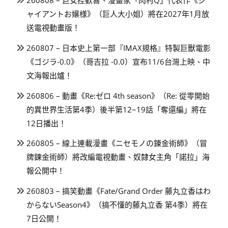
260808 – 巨女控歡喜、漫畫家「肉村Q」代表作《ジ
ャイアントお嬢様》（巨人大小姐）將在2027年1月放
送電視動畫版！
260807 – 日本史上第一部『IMAX規格』特製巨獸電影
《ゴジラ-0.0》（哥吉拉 -0.0）宣布11/6台灣上映、中
文海報出爐！
260806 – 動畫《Re:ゼロ 4th season》（Re: 從零開始
的異世界生活第4季）後半第12~19話「奪還編」將在
12日播出！
260805 – 線上連載漫畫《ニセモノの錬金術師》（冒
牌鍊金術師）將改編電視動畫、奴隸女主角「諾拉」海
報公開中！
260803 – 搞笑動畫《Fate/Grand Order 藤丸立香はわ
からないSeason4》（搞不懂的藤丸立香 第4季）將在
7日公開！