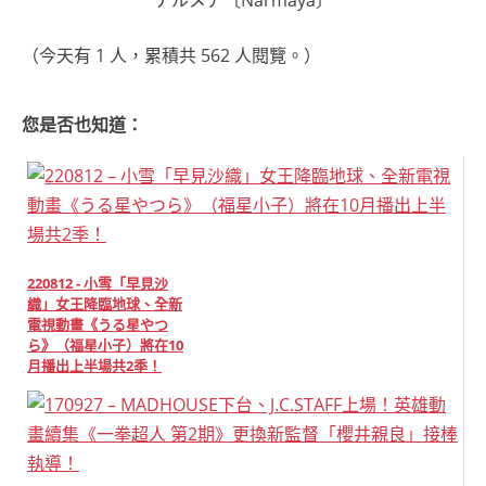
ナルメア〔Narmaya〕
（今天有 1 人，累積共 562 人閱覽。）
您是否也知道：
220812 - 小雪「早見沙
織」女王降臨地球、全新
電視動畫《うる星やつ
ら》（福星小子）將在10
月播出上半場共2季！