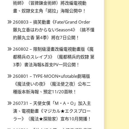
術師》（冒牌鍊金術師）將改編電視動
畫、奴隸女主角「諾拉」海報公開中！
260803 – 搞笑動畫《Fate/Grand Order
藤丸立香はわからないSeason4》（搞不懂
的藤丸立香 第4季）將在7日公開！
260802 – 限制級漫畫改編電視動畫版《魔
都精兵のスレイブ3》（魔都精兵的奴隸 第
3季）書法海報&首支PV一同公開！
260801 – TYPE-MOON×ufotable劇場版
《魔法使いの夜》（魔法使之夜）公布二
種版本新海報、預定11/20首映！
260731 – 天使女僕「M・A・O」加入主
演、電視動畫《マジカル★エクスプロー
ラー》（魔法★探險家）宣布10月開播！