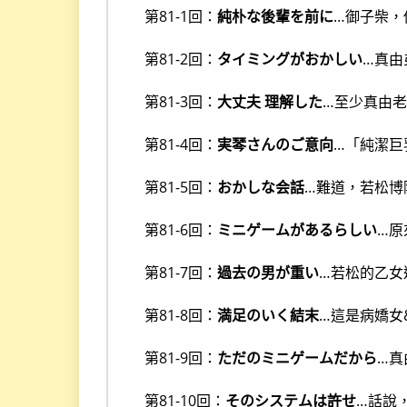
第81-1回：
純朴な後輩を前に
…御子柴，
第81-2回：
タイミングがおかしい
…真由
第81-3回：
大丈夫 理解した
…至少真由
第81-4回：
実琴さんのご意向
…「純潔巨
第81-5回：
おかしな会話
…難道，若松博
第81-6回：
ミニゲームがあるらしい
…原
第81-7回：
過去の男が重い
…若松的乙女
第81-8回：
満足のいく結末
…這是病嬌女&一
第81-9回：
ただのミニゲームだから
…真
第81-10回：
そのシステムは許せ
…話說