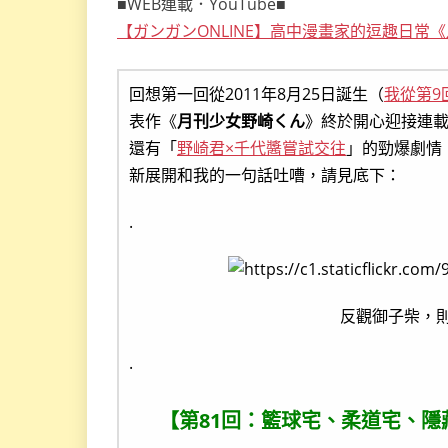
■WEB連載．YouTube■
【ガンガンONLINE】高中漫畫家的逗趣日常《
回想第一回從2011年8月25日誕生（
我從第9
表作《
月刊少女野崎くん
》終於開心迎接連
還有「
野崎君×千代醬嘗試交往
」的勁爆劇情
新展開和我的一句話吐嘈，請見底下：
.
反觀御子柴，則
.
【第81回：籃球宅、柔道宅、隱