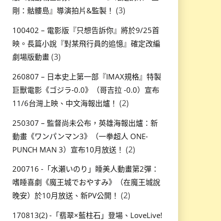
(3)
剛：骷髏島』導演拍片&監製！
100402 – 電影版『只想告訴你』將於9/25首
映。長篇小說『對某飛行員的追憶』確定改編
(3)
劇場版動畫
260807 – 日本史上第一部『IMAX規格』特製
巨獸電影《ゴジラ-0.0》（哥吉拉 -0.0）宣布
(2)
11/6台灣上映、中文海報出爐！
250307 – 監督尚未公布，英雄海報出爐：新
動畫《ワンパンマン3》（一拳超人 ONE-
(2)
PUNCH MAN 3）宣布10月放送！
200716 -「水瀬いのり」睡美人動畫第2彈：
嗜睡喜劇《魔王城でおやすみ》（在魔王城說
(2)
晚安）於10月放送、新PV公開！
170813(2) -「翡翠×藍柱石」登場、LoveLive!