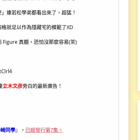
控」連若松學弟都看出來了，超猛！
四格就足以作為隱藏宅的模範了XD
 Figure 真髓，恐怕沒那麼容易(茶)
Clrl4
優
立木文彦
旁白的最新廣告！
野崎同學
』，
已經發行第7集。