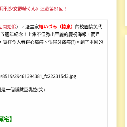
月刊少女野崎くん
》連載第81回！
回開始追
），漫畫家
椿いづみ（椿泉）
的校園搞笑代
載五週年紀念！上集不但秀出華麗的慶祝海報，而且
，實在令人看得心癢癢、恨得牙癢癢(?)。到了本回的
是一個隱藏巨乳控(笑)
藏宅】