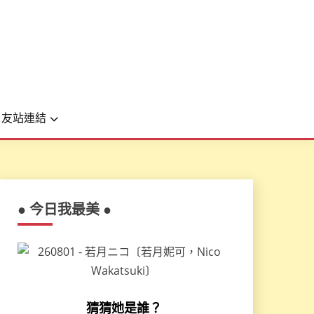
友站連結
● 今日我最美 ●
猜猜她是誰？