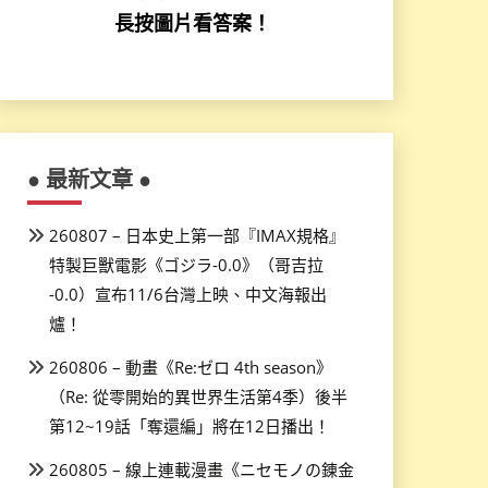
長按圖片看答案！
● 最新文章 ●
260807 – 日本史上第一部『IMAX規格』
特製巨獸電影《ゴジラ-0.0》（哥吉拉
-0.0）宣布11/6台灣上映、中文海報出
爐！
260806 – 動畫《Re:ゼロ 4th season》
（Re: 從零開始的異世界生活第4季）後半
第12~19話「奪還編」將在12日播出！
260805 – 線上連載漫畫《ニセモノの錬金