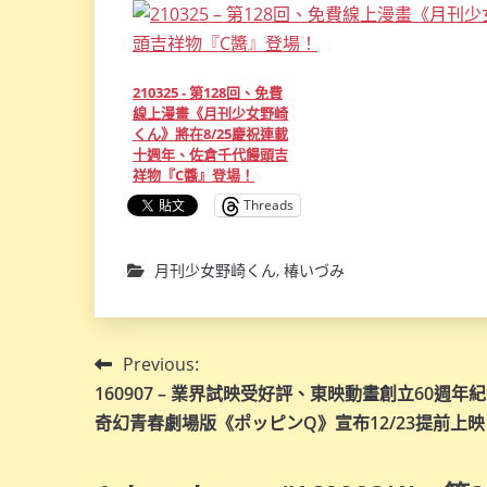
210325 - 第128回、免費
線上漫畫《月刊少女野崎
くん》將在8/25慶祝連載
十週年、佐倉千代饅頭吉
祥物『C醬』登場！
Threads
月刊少女野崎くん
,
椿いづみ
文
Previous:
160907 – 業界試映受好評、東映動畫創立60週年
章
奇幻青春劇場版《ポッピンQ》宣布12/23提前上映
導