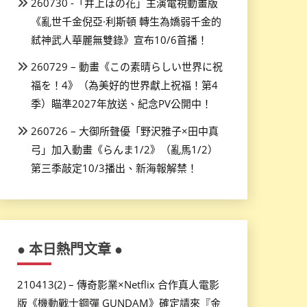
260730 -「井上ほの花」主演電視動畫版
《亂世千金倪亞·利斯頓 轉生為嬌弱千金的
弒神武人華麗無雙錄》宣布10/6首播！
260729 – 動畫《この素晴らしい世界に祝
福を！4》（為美好的世界獻上祝福！第4
季）瞄準2027年放送、紀念PV公開中！
260726 – 大御所聲優「野沢雅子×田中真
弓」加入動畫《らんま1/2》（亂馬1/2）
第三季敲定10/3播出、新海報解禁！
● 本日熱門文章 ●
210413(2) – 傳奇影業×Netflix 合作真人電影
版《機動戰士鋼彈 GUNDAM》確定請來『金