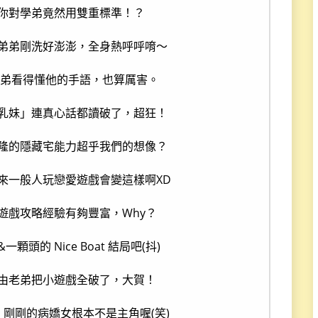
你對學弟竟然用雙重標準！？
弟弟剛洗好澎澎，全身熱呼呼唷～
老弟看得懂他的手語，也算厲害。
乳妹」連真心話都讀破了，超狂！
隆的隱藏宅能力超乎我們的想像？
來一般人玩戀愛遊戲會變這樣啊XD
遊戲攻略經驗有夠豐富，Why？
顆頭的 Nice Boat 結局吧(抖)
由老弟把小遊戲全破了，大賀！
，剛剛的病嬌女根本不是主角喔(笑)