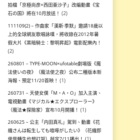
拍檔「京極尚彦×西田亜沙子」改編動畫《宝
(2)
石の国》將在10月放送！
111109(2) – 作曲家「漢斯·季默」邀請18歲以
上的全球網友歌唱詠嘆，將收錄在2012年暑
假大片《黑暗騎士：黎明昇起》電影配樂內！
(2)
260801 – TYPE-MOON×ufotable劇場版《魔
法使いの夜》（魔法使之夜）公布二種版本新
(1)
海報、預定11/20首映！
260731 – 天使女僕「M・A・O」加入主演、
電視動畫《マジカル★エクスプローラー》
(1)
（魔法★探險家）宣布10月開播！
260625 – 公主「内田真礼」駕到、動畫《花
織さんは転生しても喧嘩がしたい》（花織即
(1)
使是轉生也想打架）敲定7/11播出！