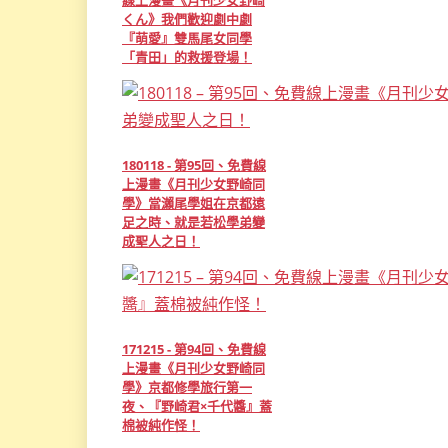
くん》我們歡迎劇中劇
『萌愛』雙馬尾女同學
「青田」的救援登場！
180118 - 第95回、免費線
上漫畫《月刊少女野崎同
學》當瀨尾學姐在京都遠
足之時、就是若松學弟變
成聖人之日！
171215 - 第94回、免費線
上漫畫《月刊少女野崎同
學》京都修學旅行第一
夜、『野崎君×千代醬』蓋
棉被純作怪！