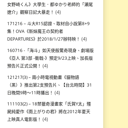
女野崎くん》大學生．都ゆかり老師的「瀬尾
(4)
遼介」觀察日記大暴走！
171216 – 斗大R15認證、取材自小說第8+9
集！OVA《新妹魔王の契約者
(4)
DEPARTURES》於2018/1/27辦特映！
160716 -「海斗」如天使般驚奇現身、劇場版
《亞人 第3部 -衝戟-》預定9/23上映、加長版
(4)
預告片正式公開！
121217(3) – 兩小時電視動畫《貓物語
（黑）》推出第2支預告片、【台北時間】31
(4)
日晚間9時～11時播出！
111103(2) – 18禁獵奇漫畫家「氏賀Y太」殭
屍純愛作《雨上がりの君》將在2012年夏天
(4)
上映真人電影版！