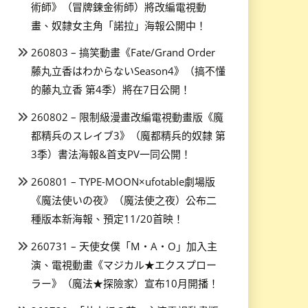
術師》（冒牌鍊金術師）將改編電視動
畫、奴隸女主角「諾拉」海報公開中！
260803 – 搞笑動畫《Fate/Grand Order
藤丸立香はわからないSeason4》（搞不懂
的藤丸立香 第4季）將在7日公開！
260802 – 限制級漫畫改編電視動畫版《魔
都精兵のスレイブ3》（魔都精兵的奴隸 第
3季）書法海報&首支PV一同公開！
260801 – TYPE-MOON×ufotable劇場版
《魔法使いの夜》（魔法使之夜）公布二
種版本新海報、預定11/20首映！
260731 – 天使女僕「M・A・O」加入主
演、電視動畫《マジカル★エクスプロー
ラー》（魔法★探險家）宣布10月開播！