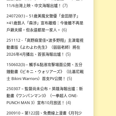
(7)
11/6台灣上映、中文海報出爐！
240720(1) – 51歲美魔女聲優「金田朋子」
×41歲藝人「森渉」宣布離婚：今後雖不再是
(6)
戶籍夫婦，但永遠都是一家人。
251112 -「高野麻里佳×波多野翔」主演電視
動畫版《よわよわ先生》（弱弱老師）將在
(5)
2026年4月播出、首張海報出爐！
150602(3) – 觸手&黏液攻擊場面公開、五分
鐘動畫《ビキニ・ウォリアーズ》（比基尼戰
(5)
士 Bikini Warriors）首支PV公開！
250307 – 監督尚未公布，英雄海報出爐：新
動畫《ワンパンマン3》（一拳超人 ONE-
(4)
PUNCH MAN 3）宣布10月放送！
200910 – 第122回、免費線上漫畫《月刊少