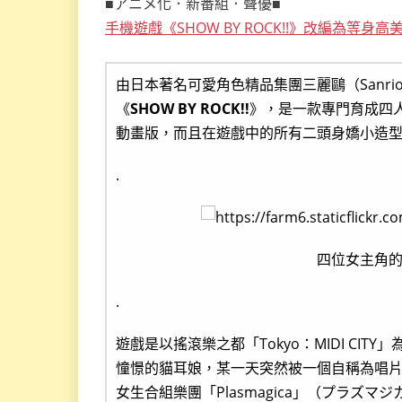
■アニメ化．新番組．聲優■
手機遊戲《SHOW BY ROCK!!》改編為等身
由日本著名可愛角色精品集團三麗鷗（Sanri
《
SHOW BY ROCK!!
》，是一款專門育成四
動畫版，而且在遊戲中的所有二頭身嬌小造
.
四位女主角
.
遊戲是以搖滾樂之都「Tokyo：MIDI CIT
憧憬的貓耳娘，某一天突然被一個自稱為唱
女生合組樂團「Plasmagica」（プラズ