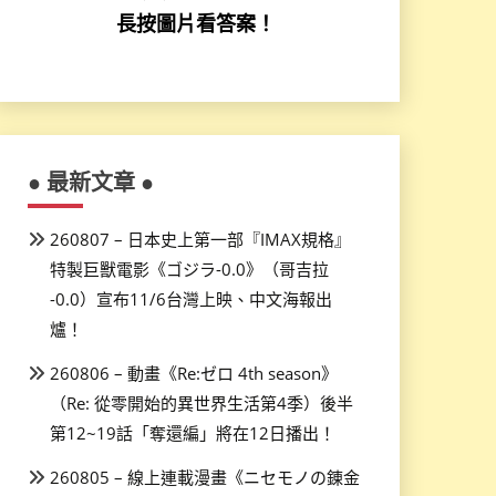
長按圖片看答案！
● 最新文章 ●
260807 – 日本史上第一部『IMAX規格』
特製巨獸電影《ゴジラ-0.0》（哥吉拉
-0.0）宣布11/6台灣上映、中文海報出
爐！
260806 – 動畫《Re:ゼロ 4th season》
（Re: 從零開始的異世界生活第4季）後半
第12~19話「奪還編」將在12日播出！
260805 – 線上連載漫畫《ニセモノの錬金