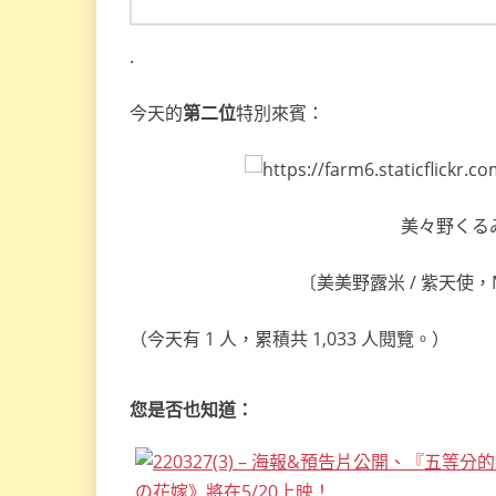
.
今天的
第二位
特別來賓：
美々野くるみ
〔美美野露米 / 紫天使，Milk
（今天有 1 人，累積共 1,033 人閱覽。）
您是否也知道：