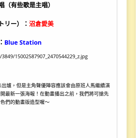
唱（有些歌是主唱）
（レトリー）：
沼倉愛美
：
Blue Station
未出爐，但是主角聲優陣容應該會由原班人馬繼續演
公開最新一張海報！在動畫播出之前，我們將可搶先
角色們的動畫版造型喔～