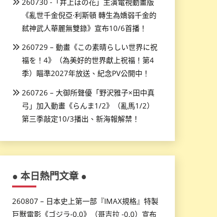
260730 -「井上ほの花」主演電視動畫版
《亂世千金倪亞·利斯頓 轉生為嬌弱千金的
弒神武人華麗無雙錄》宣布10/6首播！
260729 – 動畫《この素晴らしい世界に祝
福を！4》（為美好的世界獻上祝福！第4
季）瞄準2027年放送、紀念PV公開中！
260726 – 大御所聲優「野沢雅子×田中真
弓」加入動畫《らんま1/2》（亂馬1/2）
第三季敲定10/3播出、新海報解禁！
● 本日熱門文章 ●
260807 – 日本史上第一部『IMAX規格』特製
巨獸電影《ゴジラ-0.0》（哥吉拉 -0.0）宣布