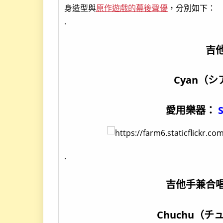
身造型與
原作遊戲的幕後聲優
，分別如下：
.
吉
Cyan（
愛用樂器：
.
吉他手兼合
Chuchu（チ