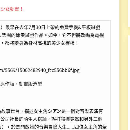
高美少女動畫！
o）最早在去年7月30日上架的免費手機&平板遊戲
人樂團的節奏遊戲作品。如今，它不但將改編為電視
型，都將變身為身材高挑的美少女模樣！
的原作版、動畫版造型
Y」為故事舞台，描述女主角
シアン
是一個對音樂表演有
片公司社長的陌生人搭訕，誤打誤撞竟然和另外三個
マジカ），於是開啟她的音樂冒險人生……四位女主角的全