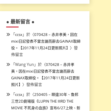
● 最新留言 ●
「
」於〈
ccsx
070428 – 赤井孝美，因在
mixi日記發表不當言論而辭去GAINAX取締
〉發
役。【2017年11月24日更新照片】
佈留言
「
Wang Yun
」於〈
070428 – 赤井孝
美，因在mixi日記發表不當言論而辭去
GAINAX取締役。【2017年11月24日更新
〉發佈留言
照片】
「
」於〈
ccsx
250405 – 睽違30年、魯邦
三世2D劇場版《LUPIN THE IIIRD THE
MOVIE 不死身の血族》宣布6/27上映、新