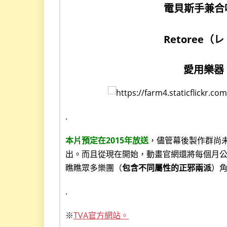
電貝斯手兼合
Retoree
愛用樂器
.
本片預定在2015年放送
，儘管幕後製作群尚
出。而且從現在開始，動畫官網還將每個月
瞧瞧眾多樂團（
包含不同屬性的正邪兩派
）
.
※
TVA官方網站。