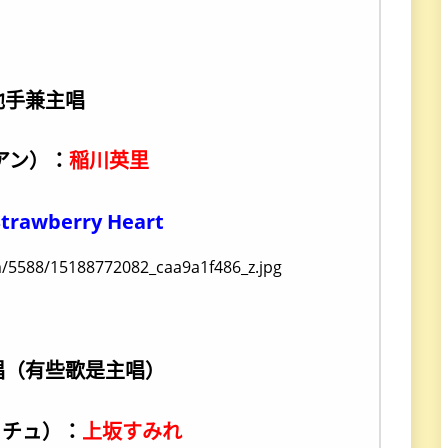
他手兼主唱
シアン）：
稲川英里
Strawberry Heart
唱（有些歌是主唱）
ュチュ）：
上坂すみれ