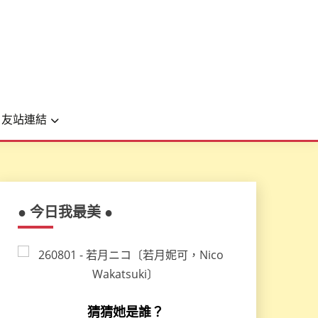
友站連結
● 今日我最美 ●
猜猜她是誰？