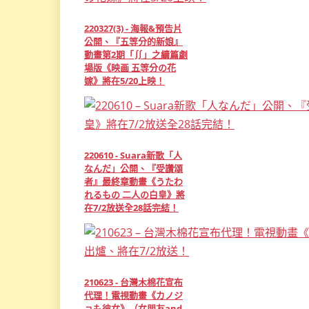
220327(3) - 海報&預告片
公開、『五等分的新娘』
動畫第2期「∬」之續篇劇
場版《映画 五等分の花
嫁》將在5/20上映！
220610 - Suara新歌「人
なんだ」公開、『受讚頌
者』最終章動畫《うたわ
れるもの 二人の白皇》將
在7/2放送全28話完結！
210623 - 台灣木棉花宣布
代理！電視動畫《カノジ
ョも彼女》（女朋友and