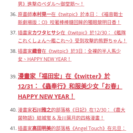
男》進撃のペダル〜御堂筋〜！
原畫師
本村晃一
在《twitpic》於本日：《福音戰士
新劇場版：Q》咬著棒棒糖回眸的獨眼龍明日香！
插畫家
カワタヒサシ
在《twitpic》於12/30：《艦隊
これくしょん～艦これ～》受到攻擊的熊野ちゃん！
插畫家
織音
在《twitpic》於3日：全裸的半人馬少
女、HAPPY NEW YEAR！
漫畫家「福田宏」在《twitter》於
12/31：《蟲奉行》和服美少女「お春」
HAPPY NEW YEAR！
漫畫家
石川雅之
的部落格《日記》在12/30：《農大
菌物語》結城蛍 & 及川葉月的四格漫畫！
插畫家
高田明美
的部落格《Angel Touch》在元旦：