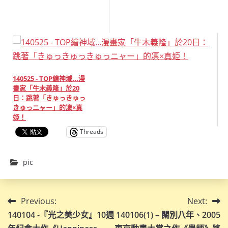
140525 - TOP繪神域...漫
畫家「牛木義隆」於20
日：跳著「きゅっきゅっ
きゅっニャー」的凜×真
姫！
Threads
pic
文
Previous:
Next:
140104 -『光之美少女』10週
140106(1) – 闊別八年、2005
章