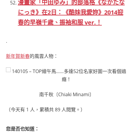
漫畫家「中田ゆみ」的部落格《なかたな
にっき》在2日：《酷妹我愛妳》2014迎
春的早嶺千歲、振袖和服 ver.！
.
新年賀新春
的風雲人物：
南千秋〔Chiaki Minami〕
（今天有 1 人，累積共 89 人閱覽。）
您是否也知道：