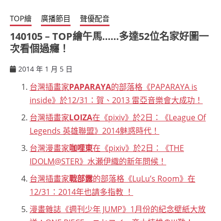
TOP繪
廣播節目
聲優配音
140105 – TOP繪午馬……多達52位名家好圖一
次看個過癮！
2014 年 1 月 5 日
ccsx
台灣插畫家
PAPARAYA
的部落格《PAPARAYA is
inside》於12/31：賀、2013 雷亞音樂會大成功！
台灣插畫家
LOIZA
在《pixiv》於2日：《League Of
Legends 英雄聯盟》2014魅惑時代！
台灣漫畫家
咖哩東
在《pixiv》於2日：《THE
IDOLM@STER》水瀬伊織的新年問候！
台灣插畫家
戰部露
的部落格《LuLu’s Room》在
12/31：2014年也請多指教 ！
漫畫雜誌《週刊少年 JUMP》1月份的紀念壁紙大放