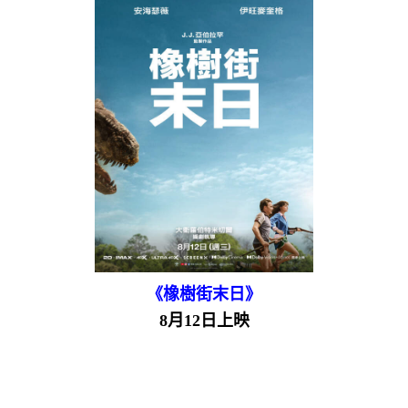
《橡樹街末日》
8月12日上映