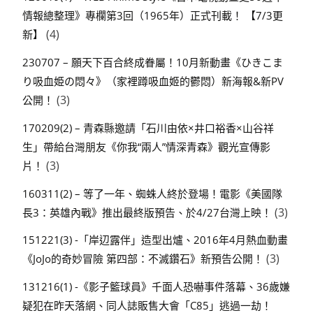
情報總整理》專欄第3回（1965年）正式刊載！ 【7/3更
(4)
新】
230707 – 願天下百合終成眷屬！10月新動畫《ひきこま
り吸血姫の悶々》（家裡蹲吸血姬的鬱悶）新海報&新PV
(3)
公開！
170209(2) – 青森縣邀請「石川由依×井口裕香×山谷祥
生」帶給台灣朋友《你我“兩人”情深青森》觀光宣傳影
(3)
片！
160311(2) – 等了一年、蜘蛛人終於登場！電影《美國隊
(3)
長3：英雄內戰》推出最終版預告、於4/27台灣上映！
151221(3) -「岸辺露伴」造型出爐、2016年4月熱血動畫
(3)
《JoJo的奇妙冒險 第四部：不滅鑽石》新預告公開！
131216(1) -《影子籃球員》千面人恐嚇事件落幕、36歲嫌
疑犯在昨天落網、同人誌販售大會「C85」逃過一劫！