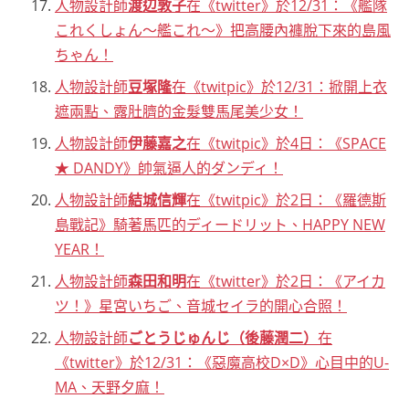
人物設計師
渡辺敦子
在《twitter》於12/31：《艦隊
これくしょん～艦これ～》把高腰內褲脫下來的島風
ちゃん！
人物設計師
豆塚隆
在《twitpic》於12/31：掀開上衣
遮兩點、露肚臍的金髮雙馬尾美少女！
人物設計師
伊藤嘉之
在《twitpic》於4日：《SPACE
★ DANDY》帥氣逼人的ダンディ！
人物設計師
結城信輝
在《twitpic》於2日：《羅德斯
島戰記》騎著馬匹的ディードリット、HAPPY NEW
YEAR！
人物設計師
森田和明
在《twitter》於2日：《アイカ
ツ！》星宮いちご、音城セイラ的開心合照！
人物設計師
ごとうじゅんじ（後藤潤二）
在
《twitter》於12/31：《惡魔高校D×D》心目中的U-
MA、天野夕麻！