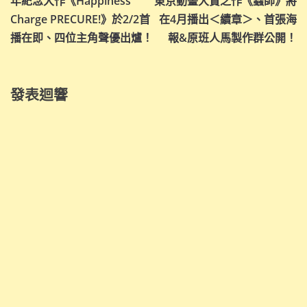
年紀念大作《Happiness
東京動畫大賞之作《蟲師》將
導
Charge PRECURE!》於2/2首
在4月播出＜續章＞、首張海
播在即、四位主角聲優出爐！
報&原班人馬製作群公開！
覽
發表迴響