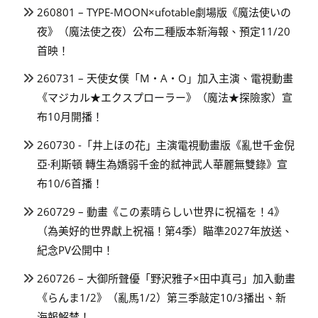
260801 – TYPE-MOON×ufotable劇場版《魔法使いの
夜》（魔法使之夜）公布二種版本新海報、預定11/20
首映！
260731 – 天使女僕「M・A・O」加入主演、電視動畫
《マジカル★エクスプローラー》（魔法★探險家）宣
布10月開播！
260730 -「井上ほの花」主演電視動畫版《亂世千金倪
亞·利斯頓 轉生為嬌弱千金的弒神武人華麗無雙錄》宣
布10/6首播！
260729 – 動畫《この素晴らしい世界に祝福を！4》
（為美好的世界獻上祝福！第4季）瞄準2027年放送、
紀念PV公開中！
260726 – 大御所聲優「野沢雅子×田中真弓」加入動畫
《らんま1/2》（亂馬1/2）第三季敲定10/3播出、新
海報解禁！