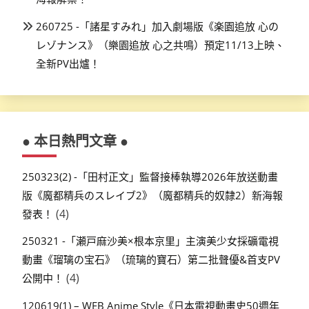
260725 -「諸星すみれ」加入劇場版《楽園追放 心の
レゾナンス》（樂園追放 心之共鳴）預定11/13上映、
全新PV出爐！
● 本日熱門文章 ●
250323(2) -「田村正文」監督接棒執導2026年放送動畫
版《魔都精兵のスレイブ2》（魔都精兵的奴隸2）新海報
(4)
發表！
250321 -「瀬戸麻沙美×根本京里」主演美少女採礦電視
動畫《瑠璃の宝石》（琉璃的寶石）第二批聲優&首支PV
(4)
公開中！
120619(1) – WEB Anime Style《日本電視動畫史50週年