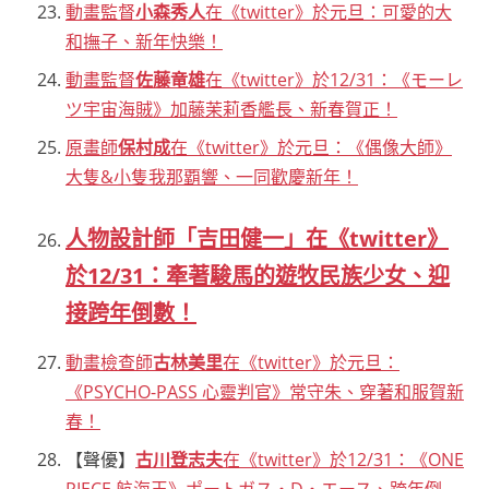
動畫監督
小森秀人
在《twitter》於元旦：可愛的大
和撫子、新年快樂！
動畫監督
佐藤竜雄
在《twitter》於12/31：《モーレ
ツ宇宙海賊》加藤茉莉香艦長、新春賀正！
原畫師
保村成
在《twitter》於元旦：《偶像大師》
大隻&小隻我那覇響、一同歡慶新年！
人物設計師「吉田健一」在《twitter》
於12/31：牽著駿馬的遊牧民族少女、迎
接跨年倒數！
動畫檢查師
古林美里
在《twitter》於元旦：
《PSYCHO-PASS 心靈判官》常守朱、穿著和服賀新
春！
【聲優】
古川登志夫
在《twitter》於12/31：《ONE