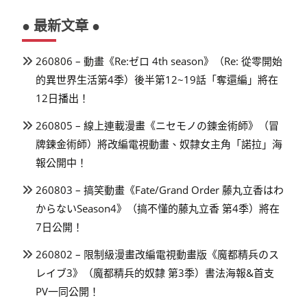
● 最新文章 ●
260806 – 動畫《Re:ゼロ 4th season》（Re: 從零開始
的異世界生活第4季）後半第12~19話「奪還編」將在
12日播出！
260805 – 線上連載漫畫《ニセモノの錬金術師》（冒
牌鍊金術師）將改編電視動畫、奴隸女主角「諾拉」海
報公開中！
260803 – 搞笑動畫《Fate/Grand Order 藤丸立香はわ
からないSeason4》（搞不懂的藤丸立香 第4季）將在
7日公開！
260802 – 限制級漫畫改編電視動畫版《魔都精兵のス
レイブ3》（魔都精兵的奴隸 第3季）書法海報&首支
PV一同公開！