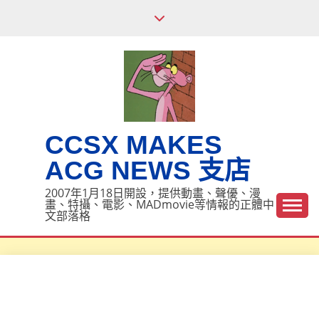
Skip
to
content
CCSX MAKES
ACG NEWS 支店
2007年1月18日開設，提供動畫、聲優、漫
畫、特攝、電影、MADmovie等情報的正體中
文部落格