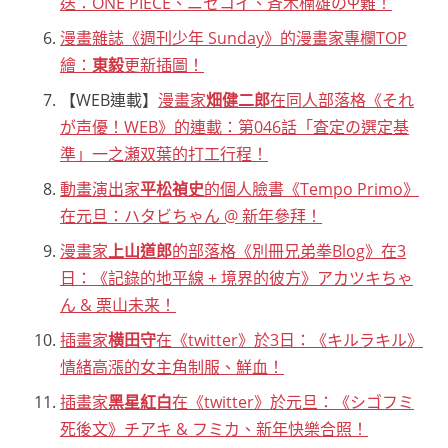
送：ONE PIECE、ニセコイ、斉木楠雄のΨ難！
漫畫雜誌《週刊少年 Sunday》的漫畫家專欄TOP
繪：
東毅
更新插圖！
【WEB連載】
漫畫家
畑健二郎
在同人部落格《それ
が声優！WEB》的連載：第046話「査定の選定基
準」一之瀬双葉的打工行程！
動畫演出家
平松禎史
的個人臉書《Tempo Primo》
在元旦：ハタビちゃん @ 新年參拜！
漫畫家
上山道郎
的部落格《別冊兄弟拳Blog》在3
日：《記錄的地平線 + 境界的彼方》アカツキちゃ
ん & 栗山未来！
插畫家
横田守
在《twitter》於3日：《キルラキル》
情緒高漲的女主角制服、鮮血！
插畫家
黑星紅白
在《twitter》於元旦：《シゴフミ
死後文》チアキ & フミカ、新年快樂合照！