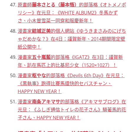
原畫師
藤本さとる（藤本悟）
的部落格《オトメノポ
リシー》在元旦：《WHITE ALBUM2》冬馬かず
さ、小木曽雪菜一同穿和服慶新年！
漫畫家
結城正美
的個人網站《ゆうきまさみのにげち
ゃだめかな？》在4日：謹賀新年、2014期間限定壁
紙公開中！
漫畫家
五十嵐藍
的部落格《IGATZ》在3日：謹賀新
年、趴在馬匹上的比基尼少女（1520×1027）！
漫畫家
枢やな
的部落格《Devils 6th Day》在元旦：
《黒執事》跑得比賽馬還快的セバスチャン、
HAPPY NEW YEAR！
漫畫家
南条アキマサ
的部落格《アキマサブログ》在
元旦：《ふしぎ通信トイレの花子さん》騎著馬的花
子さん、HAPPY NEW YEAR！