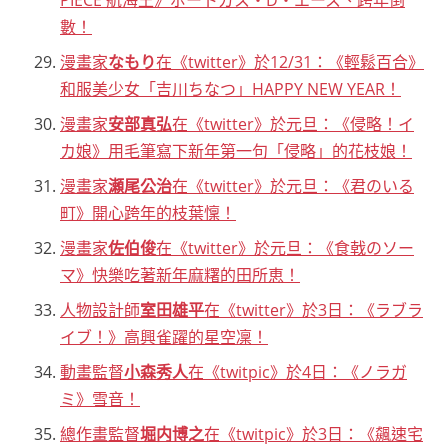
PIECE 航海王》ポートガス・D・エース、跨年倒
數！
漫畫家
なもり
在《twitter》於12/31：《輕鬆百合》
和服美少女「吉川ちなつ」HAPPY NEW YEAR！
漫畫家
安部真弘
在《twitter》於元旦：《侵略！イ
カ娘》用毛筆寫下新年第一句「侵略」的花枝娘！
漫畫家
瀬尾公治
在《twitter》於元旦：《君のいる
町》開心跨年的枝葉懍！
漫畫家
佐伯俊
在《twitter》於元旦：《食戟のソー
マ》快樂吃著新年麻糬的田所恵！
人物設計師
室田雄平
在《twitter》於3日：《ラブラ
イブ！》高興雀躍的星空凜！
動畫監督
小森秀人
在《twitpic》於4日：《ノラガ
ミ》雪音！
總作畫監督
堀内博之
在《twitpic》於3日：《飆速宅