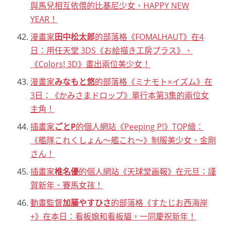
與馬兒相互依偎的比基尼少女、HAPPY NEW
YEAR！
漫畫家
田中松太郎
的部落格《FOMALHAUT》在4
日：用任天堂 3DS《お絵描き工房プラス》、
《Colors! 3D》畫出兩位美少女！
漫畫家
みなもと悠
的部落格《ミナモト×イズム》在
3日：《かみさまドロップ》單行本第3集的兩位女
主角！
插畫家
ごとP
的個人網站《Peeping P!》TOP繪：
《艦隊これくしょん～艦これ～》制服美少女、金剛
さん！
插畫家
椎名優
的個人網站《天球堂画報》在元旦：謹
賀新年、賽馬女孩！
動畫監督
加藤やすひさ
的部落格《すたじお西海岸
+》在本日：看板娘和看板貓，一同慶祝新年！