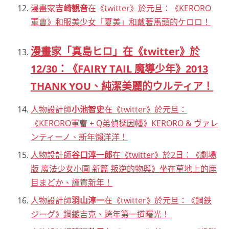
漫畫家
吉崎観音
在《twitter》於元旦：《KERORO
軍曹》和服美少女「夏美」和戴著馬頭的ケロロ！
漫畫家「真島ヒロ」在《twitter》於
12/30：《FAIRY TAIL 魔導少年》2013
THANK YOU、純潔美麗的ウルティア！
人物設計師
小池智史
在《twitter》於元旦：
《KERORO軍曹 + Q弟偵探因幡》KERORO & ヴァレ
ンティーノ、新年懶洋洋！
人物設計師
谷口淳一郎
在《twitter》於2日：《劇場
版 魔法少女小圓 新篇 叛逆的物與》坐在草地上的鹿
目まどか、謹賀新年！
人物設計師
羽山淳一
在《twitter》於元旦：《鋼鉄
ジーグ》鋼鐵吉克、跨年第一道曙光！