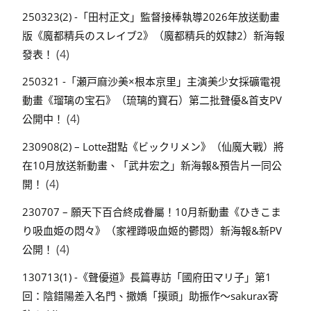
250323(2) -「田村正文」監督接棒執導2026年放送動畫
版《魔都精兵のスレイブ2》（魔都精兵的奴隸2）新海報
(4)
發表！
250321 -「瀬戸麻沙美×根本京里」主演美少女採礦電視
動畫《瑠璃の宝石》（琉璃的寶石）第二批聲優&首支PV
(4)
公開中！
230908(2) – Lotte甜點《ビックリメン》（仙魔大戰）將
在10月放送新動畫、「武井宏之」新海報&預告片一同公
(4)
開！
230707 – 願天下百合終成眷屬！10月新動畫《ひきこま
り吸血姫の悶々》（家裡蹲吸血姬的鬱悶）新海報&新PV
(4)
公開！
130713(1) -《聲優道》長篇專訪「國府田マリ子」第1
回：陰錯陽差入名門、撒嬌「摸頭」助振作～sakurax寄