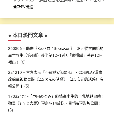
全新PV出爐！
● 本日熱門文章 ●
260806 – 動畫《Re:ゼロ 4th season》（Re: 從零開始的
異世界生活第4季）後半第12~19話「奪還編」將在12日
(6)
播出！
221210 – 官方表示『不露點&無聖光』、COSPLAY漫畫
改編電視動畫版《2.5次元の誘惑》（2.5次元的誘惑）海
(5)
報公開！
170324(1) -「戸田めぐみ」純情高中生的巨乳地獄冒險！
動畫《sin 七大罪》預定4/14放送、劇情&預告片公開！
(5)