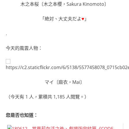
木之本桜〔木之本櫻，Sakura Kinomoto〕
「絶対、大丈夫だよ
♥
」
.
今天的風雲人物：
マイ〔麻衣，Mai〕
（今天有 1 人，累積共 1,185 人閱覽。）
您是否也知道：