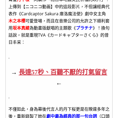
上傳到【ニコニコ動画】中的這段影片，不但讓經典代
表作《Cardcaptor Sakura 庫洛魔法使》劇中女主角
木之本櫻
可愛登場，而且在音樂公司的允許之下順利套
用
坂本真綾
為動畫版獻唱的主題歌《
プラチナ
》！換句
話說，就是重現TVA《カードキャプターさくら》的昔
日丰采：
.
→
長達57秒、百聽不厭的打氣留言
←
.
不僅如此，身為幕後代言人的丹下桜更是在暌違多年之
後，重新錄製了她在
劇中最為經典的那一句台詞
（口頭