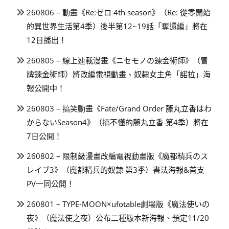
260806 – 動畫《Re:ゼロ 4th season》（Re: 從零開始
的異世界生活第4季）後半第12~19話「奪還編」將在
12日播出！
260805 – 線上連載漫畫《ニセモノの錬金術師》（冒
牌鍊金術師）將改編電視動畫、奴隸女主角「諾拉」海
報公開中！
260803 – 搞笑動畫《Fate/Grand Order 藤丸立香はわ
からないSeason4》（搞不懂的藤丸立香 第4季）將在
7日公開！
260802 – 限制級漫畫改編電視動畫版《魔都精兵のス
レイブ3》（魔都精兵的奴隸 第3季）書法海報&首支
PV一同公開！
260801 – TYPE-MOON×ufotable劇場版《魔法使いの
夜》（魔法使之夜）公布二種版本新海報、預定11/20