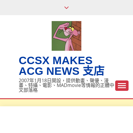
Skip
to
content
CCSX MAKES
ACG NEWS 支店
2007年1月18日開設，提供動畫、聲優、漫
畫、特攝、電影、MADmovie等情報的正體中
文部落格