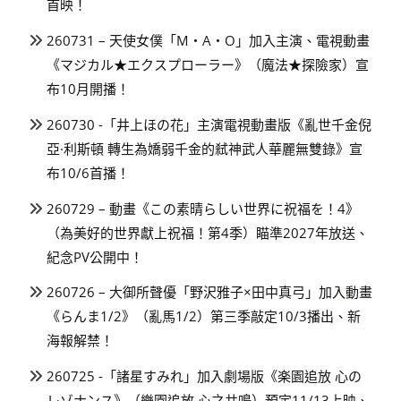
首映！
260731 – 天使女僕「M・A・O」加入主演、電視動畫
《マジカル★エクスプローラー》（魔法★探險家）宣
布10月開播！
260730 -「井上ほの花」主演電視動畫版《亂世千金倪
亞·利斯頓 轉生為嬌弱千金的弒神武人華麗無雙錄》宣
布10/6首播！
260729 – 動畫《この素晴らしい世界に祝福を！4》
（為美好的世界獻上祝福！第4季）瞄準2027年放送、
紀念PV公開中！
260726 – 大御所聲優「野沢雅子×田中真弓」加入動畫
《らんま1/2》（亂馬1/2）第三季敲定10/3播出、新
海報解禁！
260725 -「諸星すみれ」加入劇場版《楽園追放 心の
レゾナンス》（樂園追放 心之共鳴）預定11/13上映、