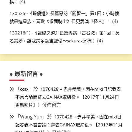
(4)
稿！
130525 -《聲優道》長篇專訪「關智一」第1回：小時候
(4)
就是追星族、喜歡《假面騎士》但更愛演『怪人』！
130216(1) -《聲優之道》長篇專訪「古谷徹」第1回：莫
(4)
名其妙，讓我跨足動畫聲優～sakurax寄稿！
● 最新留言 ●
「
」於〈
ccsx
070428 – 赤井孝美，因在mixi日記發表
不當言論而辭去GAINAX取締役。【2017年11月24日
〉發佈留言
更新照片】
「
Wang Yun
」於〈
070428 – 赤井孝美，因在mixi日
記發表不當言論而辭去GAINAX取締役。【2017年11月