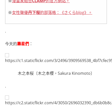
※
漫畫家組合
CLAMP
的官方網站。
※
女性聲優
丹下桜
的部落格：《さくらblog》。
.
今天的
壽星們
：
木之本桜〔木之本櫻，Sakura Kinomoto〕
.