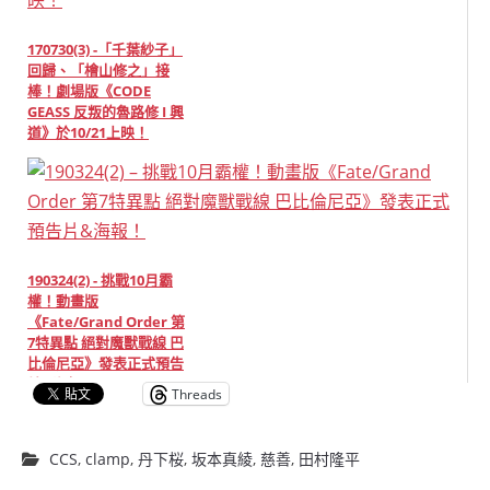
170730(3) -「千葉紗子」
回歸、「檜山修之」接
棒！劇場版《CODE
GEASS 反叛的魯路修 I 興
道》於10/21上映！
190324(2) - 挑戰10月霸
權！動畫版
《Fate/Grand Order 第
7特異點 絕對魔獸戰線 巴
比倫尼亞》發表正式預告
片&海報！
Threads
CCS
,
clamp
,
丹下桜
,
坂本真綾
,
慈善
,
田村隆平