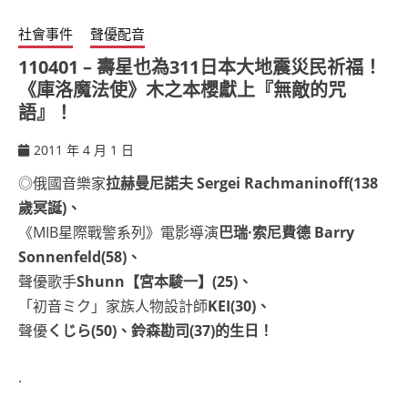
社會事件
聲優配音
110401 – 壽星也為311日本大地震災民祈福！
《庫洛魔法使》木之本櫻獻上『無敵的咒
語』！
2011 年 4 月 1 日
ccsx
◎俄國音樂家
拉赫曼尼諾夫 Sergei Rachmaninoff(138
歲冥誕)、
《MIB星際戰警系列》電影導演
巴瑞·索尼費德 Barry
Sonnenfeld(58)、
聲優歌手
Shunn【宮本駿一】(25)、
「初音ミク」家族人物設計師
KEI(30)、
聲優
くじら(50)、鈴森勘司(37)的生日！
.