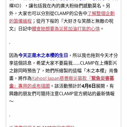
禪XD），讓包括我在內的廣大粉絲們感動莫名。另
外，大家也可以分別從CLAMP的公告中
了解整個企劃
的籌備過程
；從丹下桜的『大好きな笑顔と無敵の呪
文』日記中
體會她想要為災民加油打氣的心情
。
.
因為
今天正是木之本櫻的生日
，所以我也拖到今天才分
享這個訊息，希望大家不要扁我……CLAMP在上傳影片
之餘同時預告了，她們所繪製的這幅「木之本櫻」肖像
畫，將作為
Yahoo! Japan慈善賑災募款『
緊急災害募
金
』專用的桌布插圖
。該活動預計於
4月6日
展開，有
興趣的朋友們可隨持注意CLAMP官方網站的最新情報
～
.