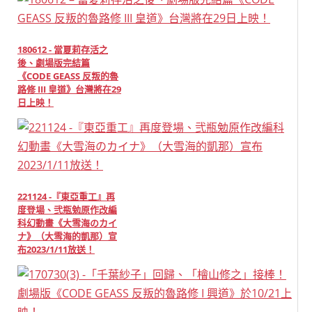
180612 - 當夏莉存活之
後、劇場版完結篇
《CODE GEASS 反叛的魯
路修 III 皇道》台灣將在29
日上映！
221124 -『東亞重工』再
度登場、弐瓶勉原作改編
科幻動畫《大雪海のカイ
ナ》（大雪海的凱那）宣
布2023/1/11放送！