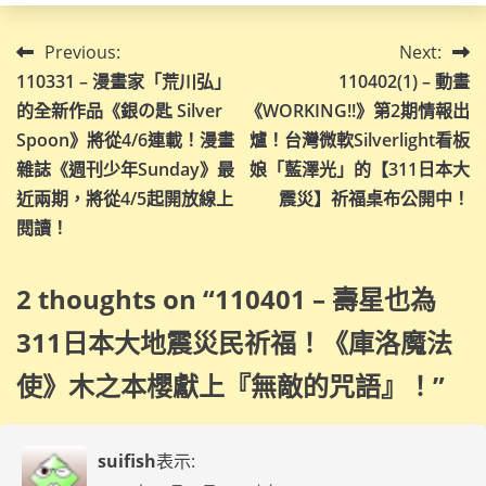
文
Previous:
Next:
110331 – 漫畫家「荒川弘」
110402(1) – 動畫
章
的全新作品《銀の匙 Silver
《WORKING!!》第2期情報出
導
Spoon》將從4/6連載！漫畫
爐！台灣微軟Silverlight看板
雜誌《週刊少年Sunday》最
娘「藍澤光」的【311日本大
覽
近兩期，將從4/5起開放線上
震災】祈福桌布公開中！
閱讀！
2 thoughts on “
110401 – 壽星也為
311日本大地震災民祈福！《庫洛魔法
使》木之本櫻獻上『無敵的咒語』！
”
suifish
表示: