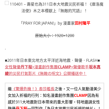
「PRAY FOR JAPAN!」by 漫畫家
田村隆平
原始大小：1920×1200
.
■2011年日本東北地方太平洋近海地震．聲優．FLASH■
女性聲優
丹下桜
×漫畫創作集團
CLAMP
×聲優歌手
坂本真
綾
的災民打氣影片《無敵の呪文》公開播送中！
繼
《驚爆危機！》泰莎艦長
之後，又一位人氣動漫美少
女加入祈福的行列：知名漫畫創作集團
CLAMP
因為有
感於311大地震對日本帶來的重大影響，特地邀請女性
聲優
丹下桜
一同製作「為日本地震災民祈福的映片」！