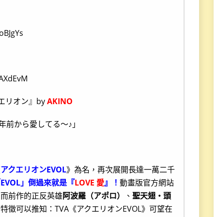
oBJgYs
AAXdEvM
エリオン』by
AKINO
年前から愛してる～♪」
《
アクエリオンEVOL
》為名，再次展開長達一萬二千
EVOL」倒過來就是『
LOVE 愛
』！
動畫版官方網站
，而前作的正反英雄
阿波羅（アポロ）
、
聖天翅・頭
徵可以推知：TVA《アクエリオンEVOL》可望在