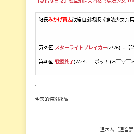
【怠惰な日常】無厘頭搞笑四格《魔法少女 The
站長
みかげ貴志
改編自劇場版《魔法少女奈葉 Th
.
第39回
スターライトブレイカー
(2/26)
第40回
戦闘終了
(2/28)……ポッ！ (＊￣▽￣＊
.
今天的特別來賓：
涅ネム〔涅音夢，N