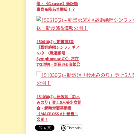
優、《G-taste》新版動
畫宣布降為普通級！？
150610(2) - 動畫第3期
《戦姫絶唱シンフォギア
GX》（戰姬絕唱
Symphogear GX）將在
7/3放送、新反派&海報公
開！
151030(2) - 新歌姬「鈴木
みのり」登上5人美少女組
合、超時空要塞動畫
《MACROSS Δ》預告片
公開！
Threads