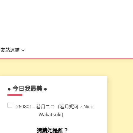
友站連結
● 今日我最美 ●
猜猜她是誰？