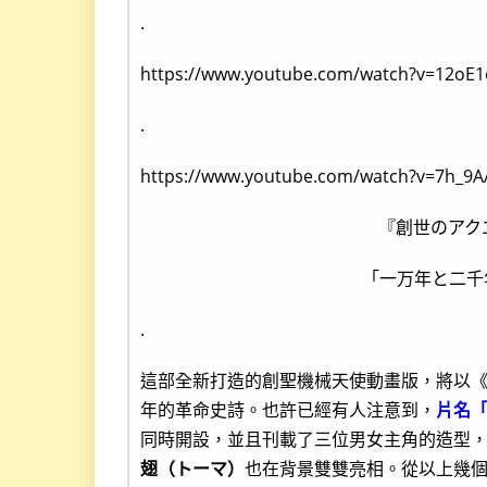
.
https://www.youtube.com/watch?v=12oE1
.
https://www.youtube.com/watch?v=7h_9
『創世のアク
「一万年と二千
.
這部全新打造的創聖機械天使動畫版，將以
年的革命史詩。也許已經有人注意到，
片名「
同時開設，並且刊載了三位男女主角的造型
翅（トーマ）
也在背景雙雙亮相。從以上幾個特