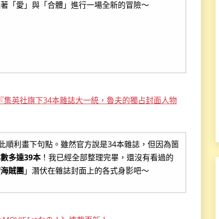
繞著「愛」與「合體」進行一場全新的冒險～
冊，『集英社旗下34本雜誌大一統，魯夫的獨占封面人物
就此順利畫下句點。雖然官方說是34本雜誌，但因為箇
數多達39本
！我已經全部整理完畢，還沒有看過的
帽海賊團
」潛伏在雜誌封面上的各式身影吧～