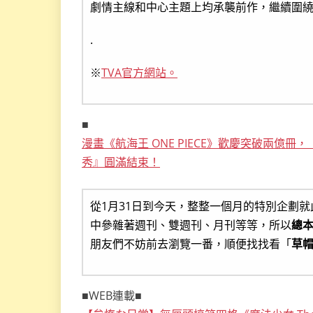
劇情主線和中心主題上均承襲前作，繼續圍
.
※
TVA官方網站。
■
漫畫《航海王 ONE PIECE》歡慶突破兩億
秀』圓滿結束！
從1月31日到今天，整整一個月的特別企劃
中參雜著週刊、雙週刊、月刊等等，所以
總本
朋友們不妨前去瀏覽一番，順便找找看「
草
■WEB連載■