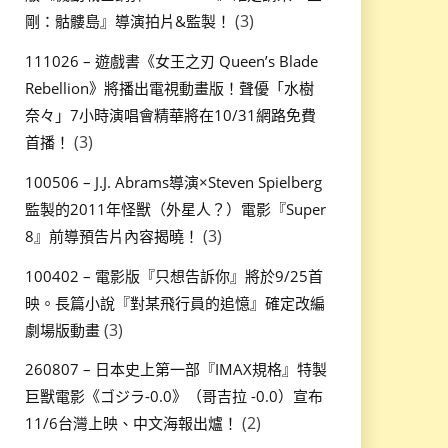
(3)
剛：骷髏島』導演拍片&監製！
111026 – 遊戲書《女王之刃 Queen’s Blade
Rebellion》將播出電視動畫版！聲優「水樹
奈々」7小時演唱會精華將在10/31網路免費
(3)
首播！
100506 – J.J. Abrams導演×Steven Spielberg
監製的2011年怪獸（外星人？）電影『Super
(3)
8』前導預告片內容揭曉！
100402 – 電影版『只想告訴你』將於9/25首
映。長篇小說『對某飛行員的追憶』確定改編
(3)
劇場版動畫
260807 – 日本史上第一部『IMAX規格』特製
巨獸電影《ゴジラ-0.0》（哥吉拉 -0.0）宣布
(2)
11/6台灣上映、中文海報出爐！