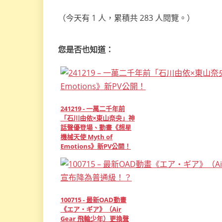
（今天有 1 人，累積共 283 人閱覽。）
您是否也知道：
241219 - 一萬二千年前
「石川由依×東山奈央」神
話聲優登場、動畫《想星
機械天使 Myth of
Emotions》新PV公開！
100715 - 最新OAD動畫
《エア・ギア》（Air
Gear 飛輪少年）更換聲