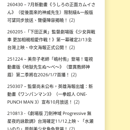
260430 – 7月新動畫《うしろの正面カムイさ
ん》（從後面來的神威先生）限制級&一般版
(2)
可望同步放送、聲優陣容揭曉！
260205 -「下田正美」監督劇場版《少女與戰
車 更加相親相愛作戰！》第一幕確定2/13全
(2)
台灣上映、中文海報正式公開！
251224 – 美奈子老師「嶋村侑」登場！電視
動畫版《地獄先生ぬ～べ～》（靈異教師神
(2)
眉）第二季將在2026/1/7首播！
250307 – 監督尚未公布，英雄海報出爐：新
動畫《ワンパンマン3》（一拳超人 ONE-
(2)
PUNCH MAN 3）宣布10月放送！
210813 -《劇場版 刀劍神域 Progressive 無
星夜的詠歎調》台灣確定11/12上映、「水瀬
(2)
いのり」原創美少女角色登場！