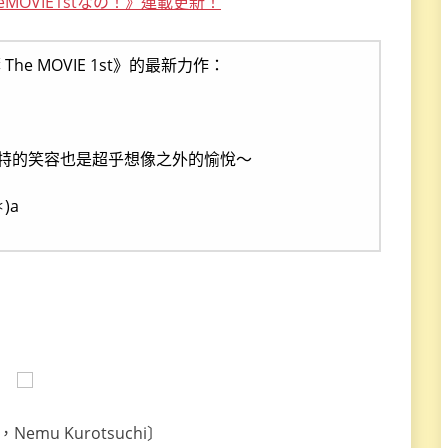
MOVIE1stなの！》連載更新！
e MOVIE 1st》的最新力作：
……菲特的笑容也是超乎想像之外的愉悅～
)a
emu Kurotsuchi〕