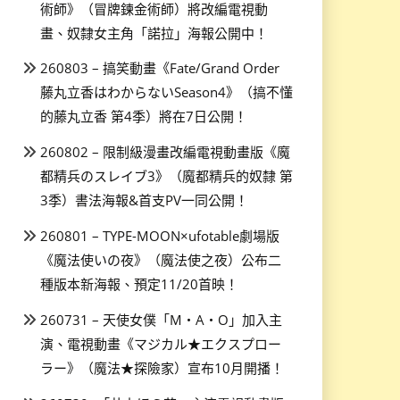
術師》（冒牌鍊金術師）將改編電視動
畫、奴隸女主角「諾拉」海報公開中！
260803 – 搞笑動畫《Fate/Grand Order
藤丸立香はわからないSeason4》（搞不懂
的藤丸立香 第4季）將在7日公開！
260802 – 限制級漫畫改編電視動畫版《魔
都精兵のスレイブ3》（魔都精兵的奴隸 第
3季）書法海報&首支PV一同公開！
260801 – TYPE-MOON×ufotable劇場版
《魔法使いの夜》（魔法使之夜）公布二
種版本新海報、預定11/20首映！
260731 – 天使女僕「M・A・O」加入主
演、電視動畫《マジカル★エクスプロー
ラー》（魔法★探險家）宣布10月開播！