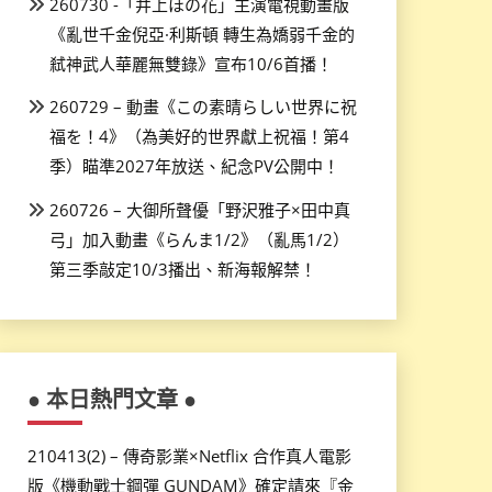
260730 -「井上ほの花」主演電視動畫版
《亂世千金倪亞·利斯頓 轉生為嬌弱千金的
弒神武人華麗無雙錄》宣布10/6首播！
260729 – 動畫《この素晴らしい世界に祝
福を！4》（為美好的世界獻上祝福！第4
季）瞄準2027年放送、紀念PV公開中！
260726 – 大御所聲優「野沢雅子×田中真
弓」加入動畫《らんま1/2》（亂馬1/2）
第三季敲定10/3播出、新海報解禁！
● 本日熱門文章 ●
210413(2) – 傳奇影業×Netflix 合作真人電影
版《機動戰士鋼彈 GUNDAM》確定請來『金