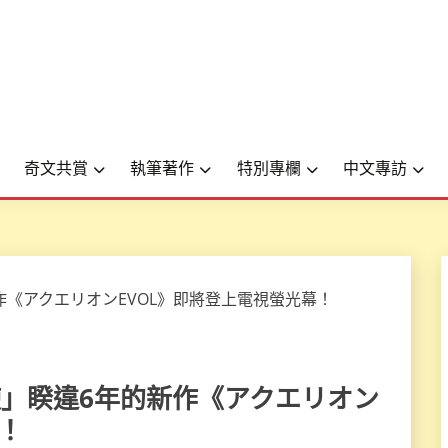
奇文共賞
執筆著作
特別專欄
中文專訪
機械天使」睽違6年的新作《アクエリオン
！