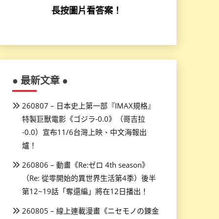
長按圖片看答案！
● 最新文章 ●
260807 – 日本史上第一部『IMAX規格』
特製巨獸電影《ゴジラ-0.0》（哥吉拉
-0.0）宣布11/6台灣上映、中文海報出
爐！
260806 – 動畫《Re:ゼロ 4th season》
（Re: 從零開始的異世界生活第4季）後半
第12~19話「奪還編」將在12日播出！
260805 – 線上連載漫畫《ニセモノの錬金