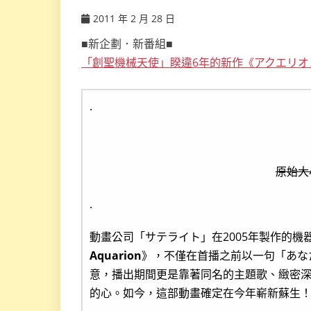
2011 年 2 月 28 日
ccsx
■新企劃．新番組■
「創聖機械天使」睽違6年的新作《アクエリオ
.
原始大小
.
動畫公司「サテライト」在2005年製作的機
Aquarion
》，不僅在首播之前以一句「あな
意，播出期間更是靠著同名的主題歌、緻密
的心。如今，這部動畫確定在今年嶄新蘇生