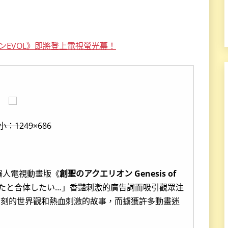
ンEVOL》即將登上電視螢光幕！
：1249×686
器人電視動畫版《
創聖のアクエリオン Genesis of
たと合体したい…」香豔刺激的廣告詞而吸引觀眾注
深刻的世界觀和熱血刺激的故事，而擄獲許多動畫迷
！