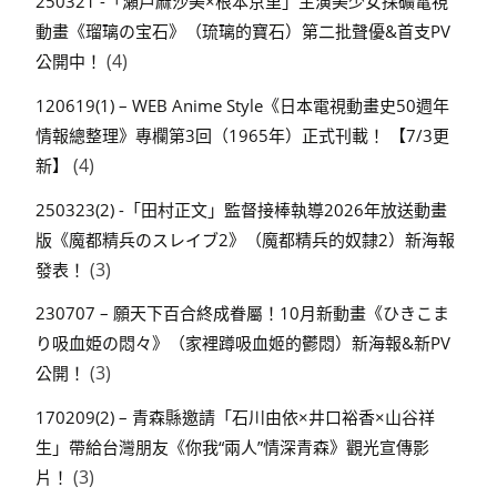
250321 -「瀬戸麻沙美×根本京里」主演美少女採礦電視
動畫《瑠璃の宝石》（琉璃的寶石）第二批聲優&首支PV
(4)
公開中！
120619(1) – WEB Anime Style《日本電視動畫史50週年
情報總整理》專欄第3回（1965年）正式刊載！ 【7/3更
(4)
新】
250323(2) -「田村正文」監督接棒執導2026年放送動畫
版《魔都精兵のスレイブ2》（魔都精兵的奴隸2）新海報
(3)
發表！
230707 – 願天下百合終成眷屬！10月新動畫《ひきこま
り吸血姫の悶々》（家裡蹲吸血姬的鬱悶）新海報&新PV
(3)
公開！
170209(2) – 青森縣邀請「石川由依×井口裕香×山谷祥
生」帶給台灣朋友《你我“兩人”情深青森》觀光宣傳影
(3)
片！