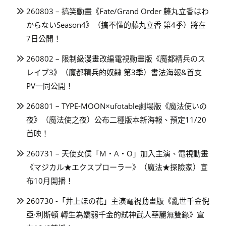
260803 – 搞笑動畫《Fate/Grand Order 藤丸立香はわ
からないSeason4》（搞不懂的藤丸立香 第4季）將在
7日公開！
260802 – 限制級漫畫改編電視動畫版《魔都精兵のス
レイブ3》（魔都精兵的奴隸 第3季）書法海報&首支
PV一同公開！
260801 – TYPE-MOON×ufotable劇場版《魔法使いの
夜》（魔法使之夜）公布二種版本新海報、預定11/20
首映！
260731 – 天使女僕「M・A・O」加入主演、電視動畫
《マジカル★エクスプローラー》（魔法★探險家）宣
布10月開播！
260730 -「井上ほの花」主演電視動畫版《亂世千金倪
亞·利斯頓 轉生為嬌弱千金的弒神武人華麗無雙錄》宣