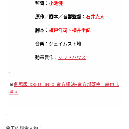
監督：
小池健
原作／腳本／音響監督：
石井克人
腳本：
榎戸洋司、櫻井圭記
音樂：ジェイムス下地
動畫製作：
マッドハウス
.
※
劇場版《RED LINE》官方網站+官方部落格，請由此
進。
.
今天的風雲人物：