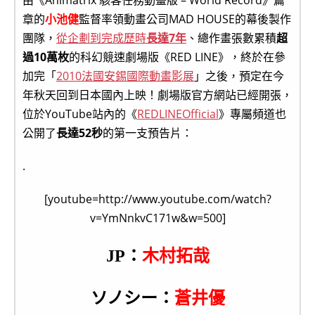
由《Animatrix 駭客任務動畫版 – World Record》篇
章的
小池健
監督率領動畫公司MAD HOUSE的幕後製作
團隊，
從企劃到完成歷時
長達7年
、總作畫張數累積
超
過10萬枚
的科幻競速劇場版《RED LINE》，終於在參
加完「
2010法國安錫國際動畫影展
」之後，預定在今
年秋天回到日本國內上映！劇場版官方網站已經開張，
位於YouTube站內的《
REDLINEOfficial
》專屬頻道也
公開了
長達52秒
的第一支預告片：
.
[youtube=http://www.youtube.com/watch?
v=YmNnkvC171w&w=500]
JP：
木村拓哉
ソノシー：
蒼井優