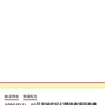
動漫情報
聲優配音
100615(1) – 10月首映的科幻競速劇場版動畫