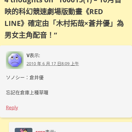
映的科幻競速劇場版動畫《RED
LINE》確定由「木村拓哉×蒼井優」為
男女主角配音！
”
V
表示:
2010 年 6 月 17 日8:09 上午
ソノシー：倉井優
忘記在倉庫上種草囉
Reply