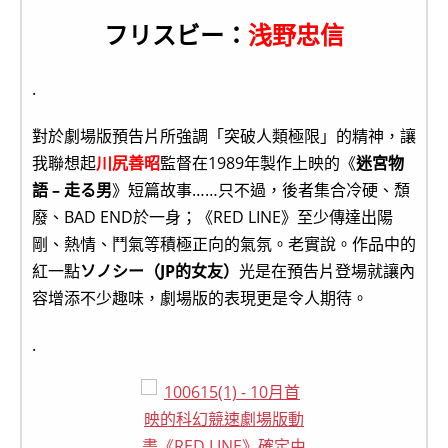
フリスビー：
浅野忠信
.
對於劇場版預告片所強調「突破人類極限」的精神，讓
我聯想起
川尻善昭
監督在1989年製作上映的《
迷宮物
語 – 走る男
》短篇故事……只不過，後者集合冷硬、頹
廢、BAD END於一身；《RED LINE》至少傳達出陽
剛、熱情、鬥氣等積極正向的氣氛。老實說。作品中的
紅一點
ソノシー（JP的女友）
光是在預告片登場就讓內
容增添不少趣味，劇場版的表現更是令人期待。
.