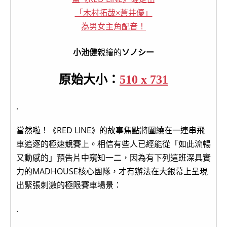
小池健
親繪的
ソノシー
原始大小：
510 x 731
.
當然啦！《RED LINE》的故事焦點將圍繞在一連串飛
車追逐的極速競賽上。相信有些人已經能從「如此流暢
又動感的」預告片中窺知一二，因為有下列這班深具實
力的MADHOUSE核心團隊，才有辦法在大銀幕上呈現
出緊張刺激的極限賽車場景：
.