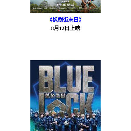
《橡樹街末日》
8月12日上映