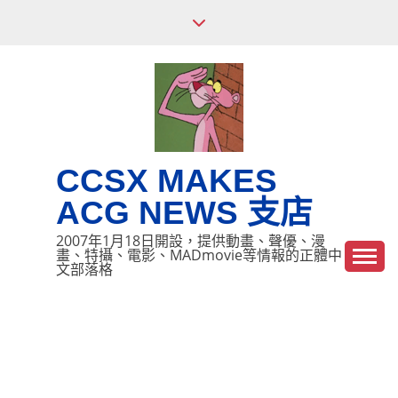
Skip
to
content
CCSX MAKES
ACG NEWS 支店
2007年1月18日開設，提供動畫、聲優、漫
畫、特攝、電影、MADmovie等情報的正體中
文部落格