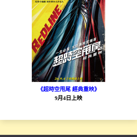
《超時空甩尾 經典重映》
9月4日上映