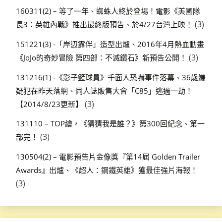
160311(2) – 等了一年、蜘蛛人終於登場！電影《美國隊
(3)
長3：英雄內戰》推出最終版預告、於4/27台灣上映！
151221(3) -「岸辺露伴」造型出爐、2016年4月熱血動畫
(3)
《JoJo的奇妙冒險 第四部：不滅鑽石》新預告公開！
131216(1) -《影子籃球員》千面人恐嚇事件落幕、36歲嫌
疑犯在昨天落網、同人誌販售大會「C85」逃過一劫！
(3)
【2014/8/23更新】
131110 – TOP繪，《猜猜我是誰？》第300回紀念、第一
(3)
部完！
130504(2) – 電影預告片金像獎『第14屆 Golden Trailer
Awards』出爐、《超人：鋼鐵英雄》獲最佳強片海報！
(3)