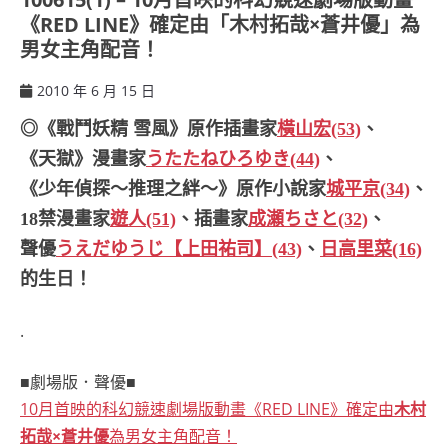
《RED LINE》確定由「木村拓哉×蒼井優」為
男女主角配音！
2010 年 6 月 15 日
ccsx
◎《戰鬥妖精 雪風》原作插畫家
橫山宏(53)
、
《天獄》漫畫家
うたたねひろゆき(44)
、
《少年偵探～推理之絆～》原作小說家
城平京(34)
、
18禁漫畫家
遊人(51)
、插畫家
成瀬ちさと(32)
、
聲優
うえだゆうじ【上田祐司】(43)
、
日高里菜(16)
的生日！
.
■劇場版．聲優■
10月首映的科幻競速劇場版動畫《RED LINE》確定由
木村
拓哉×蒼井優
為男女主角配音！