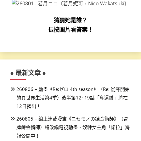
猜猜她是誰？
長按圖片看答案！
● 最新文章 ●
260806 – 動畫《Re:ゼロ 4th season》（Re: 從零開始
的異世界生活第4季）後半第12~19話「奪還編」將在
12日播出！
260805 – 線上連載漫畫《ニセモノの錬金術師》（冒
牌鍊金術師）將改編電視動畫、奴隸女主角「諾拉」海
報公開中！