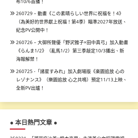
布10/6首播！
260729 – 動畫《この素晴らしい世界に祝福を！4》
（為美好的世界獻上祝福！第4季）瞄準2027年放送、
紀念PV公開中！
260726 – 大御所聲優「野沢雅子×田中真弓」加入動畫
《らんま1/2》（亂馬1/2）第三季敲定10/3播出、新
海報解禁！
260725 -「諸星すみれ」加入劇場版《楽園追放 心の
レゾナンス》（樂園追放 心之共鳴）預定11/13上映、
全新PV出爐！
● 本日熱門文章 ●