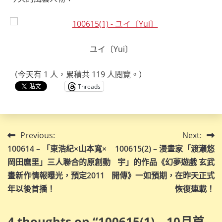
ユイ〔Yui〕
（今天有 1 人，累積共 119 人閱覽。）
Threads
文
Previous:
Next:
100614 – 「東浩紀×山本寬×
100615(2) – 漫畫家「渡瀨悠
章
岡田麿里」三人聯合的原創動
宇」的作品《幻夢遊戲 玄武
導
畫新作情報曝光，預定2011
開傳》一如預期，在昨天正式
年以後首播！
恢復連載！
覽
4 thoughts on “
100615(1) – 10月首