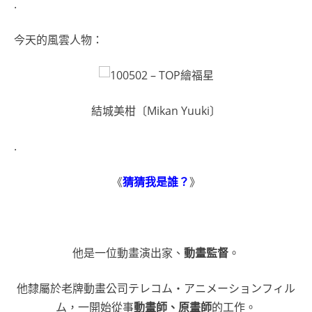
.
今天的風雲人物：
結城美柑〔Mikan Yuuki〕
.
《
猜猜我是誰？
》
他是一位動畫演出家、
動畫監督
。
他隸屬於老牌動畫公司テレコム・アニメーションフィル
ム，一開始從事
動畫師、原畫師
的工作。