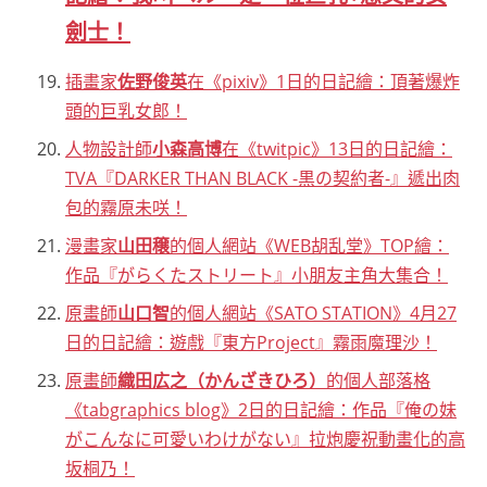
劍士！
插畫家
佐野俊英
在《pixiv》1日的日記繪：頂著爆炸
頭的巨乳女郎！
人物設計師
小森高博
在《twitpic》13日的日記繪：
TVA『DARKER THAN BLACK -黒の契約者-』遞出肉
包的霧原未咲！
漫畫家
山田穣
的個人網站《WEB胡乱堂》TOP繪：
作品『がらくたストリート』小朋友主角大集合！
原畫師
山口智
的個人網站《SATO STATION》4月27
日的日記繪：遊戲『東方Project』霧雨魔理沙！
原畫師
織田広之（かんざきひろ）
的個人部落格
《tabgraphics blog》2日的日記繪：作品『俺の妹
がこんなに可愛いわけがない』拉炮慶祝動畫化的高
坂桐乃！