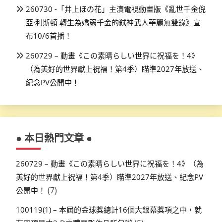
260730 -「井上ほの花」主演電視動畫版《亂世千金倪
亞·利斯頓 轉生為嬌弱千金的弒神武人華麗無雙錄》宣
布10/6首播！
260729 – 動畫《この素晴らしい世界に祝福を！4》
（為美好的世界獻上祝福！第4季）瞄準2027年放送、
紀念PV公開中！
● 本日熱門文章 ●
260729 – 動畫《この素晴らしい世界に祝福を！4》（為
美好的世界獻上祝福！第4季）瞄準2027年放送、紀念PV
(7)
公開中！
100119(1) – 本屆的金球獎總計16個大銀幕獎項之中，就