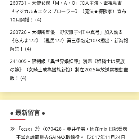
260731 – 天使女僕「M・A・O」加入主演、電視動畫
《マジカル★エクスプローラー》（魔法★探險家）宣布
(4)
10月開播！
260726 – 大御所聲優「野沢雅子×田中真弓」加入動畫
《らんま1/2》（亂馬1/2）第三季敲定10/3播出、新海報
(4)
解禁！
241005 – 限制級『異世界婚姻譚』漫畫《姫騎士は蛮族
の嫁》（女騎士成為蠻族新娘）將在2025年放送電視動畫
(4)
版！
● 最新留言 ●
「
」於〈
ccsx
070428 – 赤井孝美，因在mixi日記發表
不當言論而辭去GAINAX取締役。【2017年11月24日