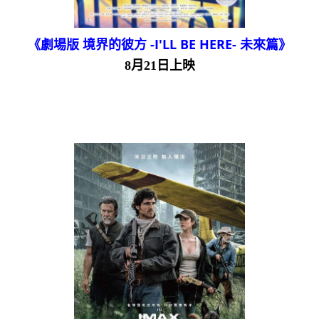
《劇場版 境界的彼方 -I'LL BE HERE- 未來篇》
8月21日上映