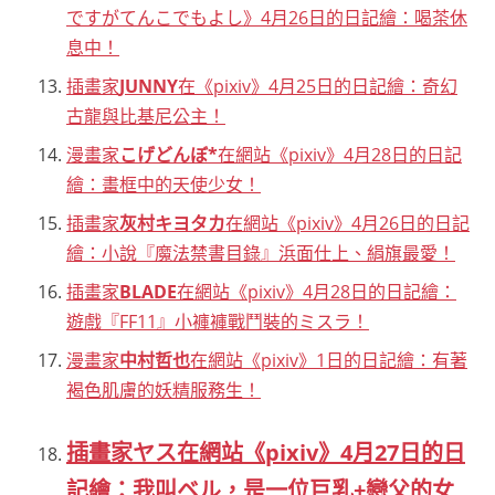
ですがてんこでもよし》4月26日的日記繪：喝茶休
息中！
插畫家
JUNNY
在《pixiv》4月25日的日記繪：奇幻
古龍與比基尼公主！
漫畫家
こげどんぼ*
在網站《pixiv》4月28日的日記
繪：畫框中的天使少女！
插畫家
灰村キヨタカ
在網站《pixiv》4月26日的日記
繪：小說『魔法禁書目錄』浜面仕上、絹旗最愛！
插畫家
BLADE
在網站《pixiv》4月28日的日記繪：
遊戲『FF11』小褲褲戰鬥裝的ミスラ！
漫畫家
中村哲也
在網站《pixiv》1日的日記繪：有著
褐色肌膚的妖精服務生！
插畫家ヤス在網站《pixiv》4月27日的日
記繪：我叫ベル，是一位巨乳+戀父的女