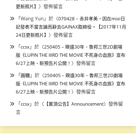
〉發佈留言
更新照片】
「
Wang Yun
」於〈
070428 – 赤井孝美，因在mixi日
記發表不當言論而辭去GAINAX取締役。【2017年11月
〉發佈留言
24日更新照片】
「
」於〈
ccsx
250405 – 睽違30年、魯邦三世2D劇場
版《LUPIN THE IIIRD THE MOVIE 不死身の血族》宣布
〉發佈留言
6/27上映、新預告片公開！
「
」於〈
圓糰
250405 – 睽違30年、魯邦三世2D劇場
版《LUPIN THE IIIRD THE MOVIE 不死身の血族》宣布
〉發佈留言
6/27上映、新預告片公開！
「
」於〈
〉發佈留
ccsx
【置頂公告】Announcement
言