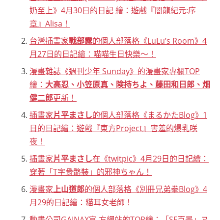
奶至上》4月30日的日記 繪：遊戲『闇龍紀元:序
章』Alisa！
台灣插畫家
戰部露
的個人部落格《LuLu’s Room》4
月27日的日記繪：喵喵生日快樂～！
漫畫雜誌《週刊少年 Sunday》的漫畫家專欄TOP
繪：
大高忍、小笠原真、険持ちよ、藤田和日郎、畑
健二郎
更新！
插畫家
片平まさし
的個人部落格《まるかたBlog》1
日的日記繪：遊戲『東方Project』害羞的爆乳咲
夜！
插畫家
片平まさし
在《twitpic》4月29日的日記繪：
穿著「T字骨骼裝」的邪神ちゃん！
漫畫家
上山道郎
的個人部落格《別冊兄弟拳Blog》4
月29的日記繪：貓耳女老師！
動畫公司GAINAX官 方網站的TOP繪：「SF百景」ヌ