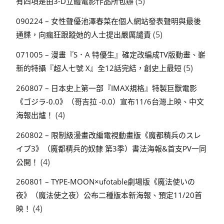
(5)
有四項是由3-D立體電影作品所包辦
090224 – 女性聲優池澤春菜在個人網站發表聲明與最後
(5)
通牒，向瘋狂跟蹤她的人士提出嚴厲譴責
071005 – 漫畫『S．A 特優生』確定改編成TV版動畫、嶄
(5)
新的特攝『超人七號 X』全12話完結，創史上最短
260807 – 日本史上第一部『IMAX規格』特製巨獸電影
《ゴジラ-0.0》（哥吉拉 -0.0）宣布11/6台灣上映、中文
(4)
海報出爐！
260802 – 限制級漫畫改編電視動畫版《魔都精兵のスレ
イブ3》（魔都精兵的奴隸 第3季）書法海報&首支PV一同
(4)
公開！
260801 – TYPE-MOON×ufotable劇場版《魔法使いの
夜》（魔法使之夜）公布二種版本新海報、預定11/20首
(4)
映！