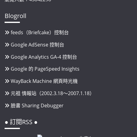
Blogroll
feeds（Briefcake）控制台
Google AdSense 控制台
Google Analytics GA-4 控制台
Google 的 PageSpeed Insights
WayBack Machine 網頁時光機
元祖 情報站（2002.3.18～2007.1.18）
臉書 Sharing Debugger
● 訂閱RSS ●