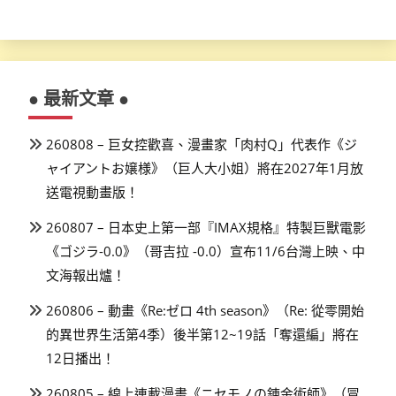
● 最新文章 ●
260808 – 巨女控歡喜、漫畫家「肉村Q」代表作《ジ
ャイアントお嬢様》（巨人大小姐）將在2027年1月放
送電視動畫版！
260807 – 日本史上第一部『IMAX規格』特製巨獸電影
《ゴジラ-0.0》（哥吉拉 -0.0）宣布11/6台灣上映、中
文海報出爐！
260806 – 動畫《Re:ゼロ 4th season》（Re: 從零開始
的異世界生活第4季）後半第12~19話「奪還編」將在
12日播出！
260805 – 線上連載漫畫《ニセモノの錬金術師》（冒