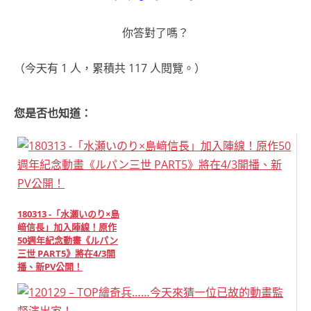
你答對了嗎？
（今天有 1 人，累積共 117 人閱覽。）
您是否也知道：
180313 -「水瀬いのり×島
﨑信長」加入陣線！原作
50週年紀念動畫《ルパン
三世 PART5》將在4/3開
播、新PV公開！