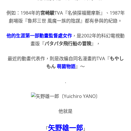
例如：1984年的
宮崎駿
TVA『名偵探福爾摩斯』、1987年
劇場版『魯邦三世 風魔一族的陰謀』都有參與的紀錄。
他的生涯第一部動畫監督處女作
，是2002年的科幻電視動
畫版『
パタパタ飛行船の冒険
』，
最近的動畫代表作，則是改編自同名漫畫的TVA『
もやし
もん
萌菌物語
』～
.
他就是
矢野雄一郎
「
」