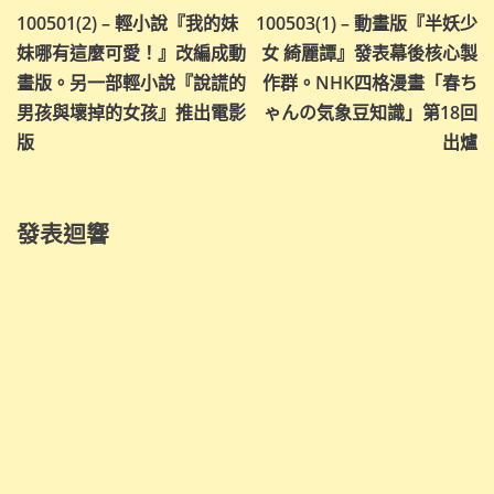
100501(2) – 輕小說『我的妹
100503(1) – 動畫版『半妖少
章
妹哪有這麼可愛！』改編成動
女 綺麗譚』發表幕後核心製
導
畫版。另一部輕小說『說謊的
作群。NHK四格漫畫「春ち
男孩與壞掉的女孩』推出電影
ゃんの気象豆知識」第18回
覽
版
出爐
發表迴響