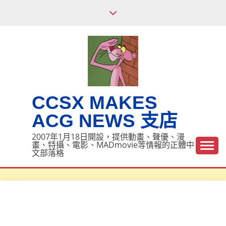
Skip
to
content
CCSX MAKES
ACG NEWS 支店
2007年1月18日開設，提供動畫、聲優、漫
畫、特攝、電影、MADmovie等情報的正體中
文部落格