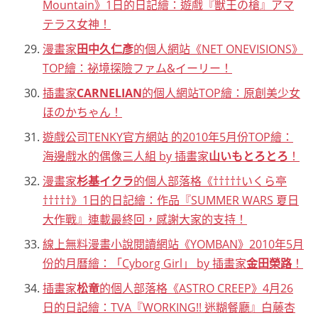
Mountain》1日的日記繪：遊戲『獣王の槍』アマ
テラス女神！
漫畫家
田中久仁彥
的個人網站《NET ONEVISIONS》
TOP繪：祕境探險ファム&イーリー！
插畫家
CARNELIAN
的個人網站TOP繪：原創美少女
ほのかちゃん！
遊戲公司TENKY官方網站 的2010年5月份TOP繪：
海邊戲水的偶像三人組 by 插畫家
山いもとろとろ
！
漫畫家
杉基イクラ
的個人部落格《†††††いくら亭
†††††》1日的日記繪：作品『SUMMER WARS 夏日
大作戰』連載最終回，感謝大家的支持！
線上無料漫畫小說閱讀網站《YOMBAN》2010年5月
份的月曆繪：「Cyborg Girl」 by 插畫家
金田榮路
！
插畫家
松竜
的個人部落格《ASTRO CREEP》4月26
日的日記繪：TVA『WORKING!! 迷糊餐廳』白藤杏