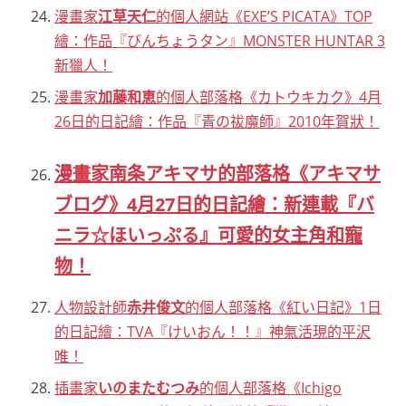
漫畫家
江草天仁
的個人網站《EXE’S PICATA》TOP
繪：作品『びんちょうタン』MONSTER HUNTAR 3
新獵人！
漫畫家
加藤和恵
的個人部落格《カトウキカク》4月
26日的日記繪：作品『青の祓魔師』2010年賀狀！
漫畫家南条アキマサ的部落格《アキマサ
ブログ》4月27日的日記繪：新連載『バ
ニラ☆ほいっぷる』可愛的女主角和寵
物！
人物設計師
赤井俊文
的個人部落格《紅い日記》1日
的日記繪：TVA『けいおん！！』神氣活現的平沢
唯！
插畫家
いのまたむつみ
的個人部落格《Ichigo