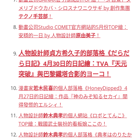
メリブドウカバ、シロスナワニウサギ by 創作集團
テクノ手芸部
！
動畫公司Studio COMET官方網站的5月份TOP繪：
安穩的一日 by 人物設計師
原由美子
！
人物設計師貞方希久子的部落格《だらだ
ら日記》4月30日的日記繪：TVA『天元
突破』與巴黎鐵塔合影的ヨーコ！
漫畫家
若木民喜
的個人部落格《HoneyDipped》4
月27日的日記繪：作品『神のみぞ知るセカイ』閒
得發慌的エルシィ！
人物設計師
鈴木典孝
的個人網站《ロボとてんこ》
TOP繪：戰國武士裝扮的看板娘ここの！
人物設計師
鈴木典孝
的個人部落格《典孝はのりたか