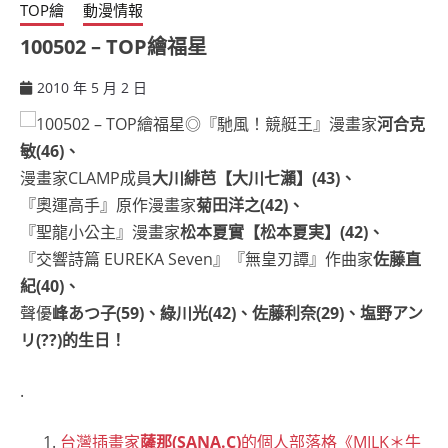
TOP繪
動漫情報
100502 – TOP繪福星
2010 年 5 月 2 日
ccsx
◎『馳風！競艇王』漫畫家
河合克
敏(46)、
漫畫家CLAMP成員
大川緋芭【大川七瀨】(43)、
『奧運高手』原作漫畫家
菊田洋之(42)、
『聖龍小公主』漫畫家
松本夏實【松本夏実】(42)、
『交響詩篇 EUREKA Seven』『無皇刃譚』作曲家
佐藤直
紀(40)、
聲優
峰あつ子(59)、綠川光(42)、佐藤利奈(29)、塩野アン
リ(??)的生日！
.
台灣插畫家
薩那(SANA.C)
的個人部落格《MILK＊牛