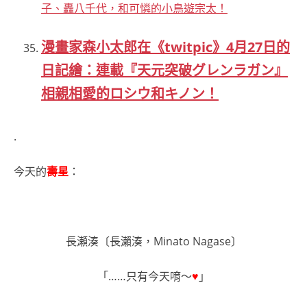
子、轟八千代，和可憐的小鳥遊宗太！
漫畫家森小太郎在《twitpic》4月27日的
日記繪：連載『天元突破グレンラガン』
相親相愛的ロシウ和キノン！
.
今天的
壽星
：
長瀬湊〔長瀨湊，Minato Nagase〕
「……只有今天唷～
♥
」