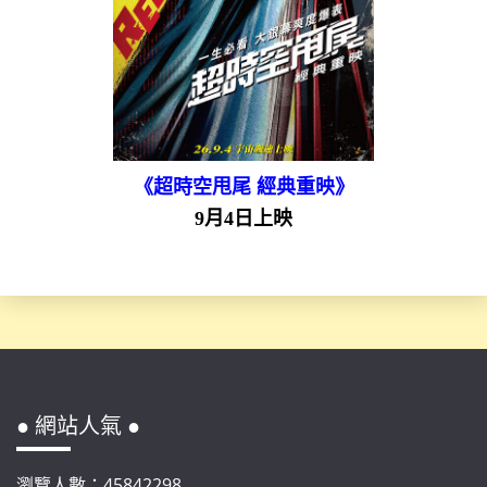
《超時空甩尾 經典重映》
9月4日上映
● 網站人氣 ●
瀏覽人數：45842298