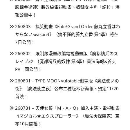
牌鍊金術師）將改編電視動畫、奴隸女主角「諾拉」海
報公開中！
260803 – 搞笑動畫《Fate/Grand Order 藤丸立香はわ
からないSeason4》（搞不懂的藤丸立香 第4季）將在
7日公開！
260802 – 限制級漫畫改編電視動畫版《魔都精兵のス
レイブ3》（魔都精兵的奴隸 第3季）書法海報&首支
PV一同公開！
260801 – TYPE-MOON×ufotable劇場版《魔法使いの
夜》（魔法使之夜）公布二種版本新海報、預定11/20
首映！
260731 – 天使女僕「M・A・O」加入主演、電視動畫
《マジカル★エクスプローラー》（魔法★探險家）宣
布10月開播！