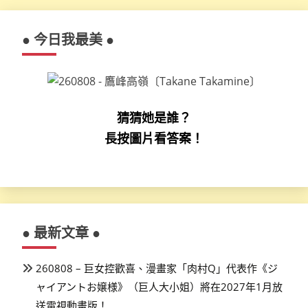
● 今日我最美 ●
猜猜她是誰？
長按圖片看答案！
● 最新文章 ●
260808 – 巨女控歡喜、漫畫家「肉村Q」代表作《ジ
ャイアントお嬢様》（巨人大小姐）將在2027年1月放
送電視動畫版！