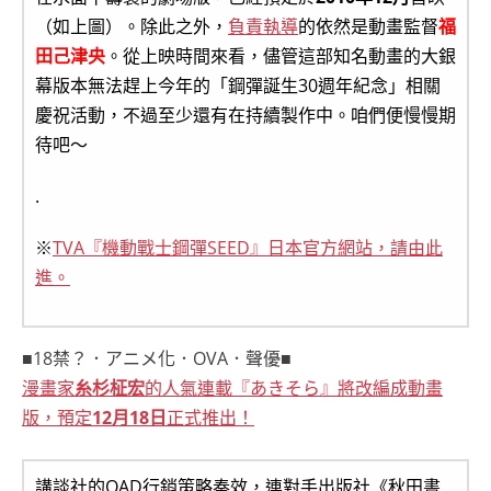
（如上圖）。除此之外，
負責執導
的依然是動畫監督
福
田己津央
。從上映時間來看，儘管這部知名動畫的大銀
幕版本無法趕上今年的「鋼彈誕生30週年紀念」相關
慶祝活動，不過至少還有在持續製作中。咱們便慢慢期
待吧～
.
※
TVA『機動戰士鋼彈SEED』日本官方網站，請由此
進。
■18禁？．アニメ化．OVA．聲優■
漫畫家
糸杉柾宏
的人氣連載『あきそら』將改編成動畫
版，預定
12月18日
正式推出！
講談社的OAD行銷策略奏效，連對手出版社《秋田書