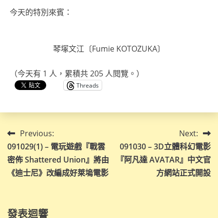
今天的特別來賓：
琴塚文江〔Fumie KOTOZUKA〕
（今天有 1 人，累積共 205 人閱覽。）
Threads
文
Previous:
Next:
091029(1) – 電玩遊戲『戰雲
091030 – 3D立體科幻電影
章
密佈 Shattered Union』將由
『阿凡達 AVATAR』中文官
導
《迪士尼》改編成好萊塢電影
方網站正式開設
覽
發表迴響