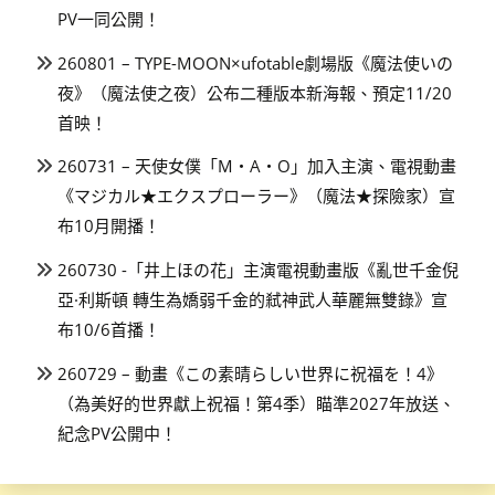
PV一同公開！
260801 – TYPE-MOON×ufotable劇場版《魔法使いの
夜》（魔法使之夜）公布二種版本新海報、預定11/20
首映！
260731 – 天使女僕「M・A・O」加入主演、電視動畫
《マジカル★エクスプローラー》（魔法★探險家）宣
布10月開播！
260730 -「井上ほの花」主演電視動畫版《亂世千金倪
亞·利斯頓 轉生為嬌弱千金的弒神武人華麗無雙錄》宣
布10/6首播！
260729 – 動畫《この素晴らしい世界に祝福を！4》
（為美好的世界獻上祝福！第4季）瞄準2027年放送、
紀念PV公開中！