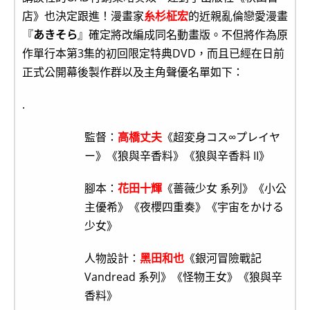
店》也決定跟進！漫畫家
糸杉柾宏
的近親亂倫戀愛漫畫
『
あきそら
』確定將改編成同名動畫版。不但將作為原
作單行本第3集的初回限定特典DVD，而且已經在日前
正式公開幕後製作群以及主角聲優名單如下：
.
監督：
高橋丈夫
《超変身コス∞プレイヤ
ー》《狼與辛香料》《狼與辛香料 II》
腳本：
花田十輝
《薔薇少女 系列》《小公
主優希》《夜櫻四重奏》《宇宙をかける
少女》
人物設計：
黑田和也
《銀河冒險戰記
Vandread 系列》《怪物王女》《狼與辛
香料》