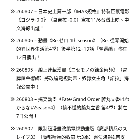
260807 – 日本史上第一部『IMAX規格』特製巨獸電影
《ゴジラ-0.0》（哥吉拉 -0.0）宣布11/6台灣上映、中
文海報出爐！
260806 – 動畫《Re:ゼロ 4th season》（Re: 從零開始
的異世界生活第4季）後半第12~19話「奪還編」將在
12日播出！
260805 – 線上連載漫畫《ニセモノの錬金術師》（冒
牌鍊金術師）將改編電視動畫、奴隸女主角「諾拉」海
報公開中！
260803 – 搞笑動畫《Fate/Grand Order 藤丸立香はわ
からないSeason4》（搞不懂的藤丸立香 第4季）將在
7日公開！
260802 – 限制級漫畫改編電視動畫版《魔都精兵のス
レイブ3》（魔都精兵的奴隸 第3季）書法海報&首支