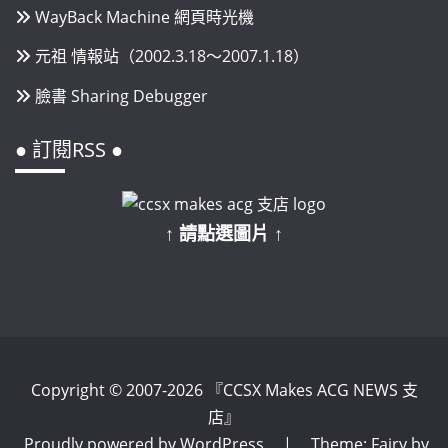
WayBack Machine 網頁時光機
元祖 情報站（2002.3.18～2007.1.18）
臉書 Sharing Debugger
● 訂閱RSS ●
↑ 請點選圖片 ↑
Copyright © 2007-2026 『CCSX Makes ACG NEWS 支
店』
Proudly powered by WordPress
|
Theme: Fairy by