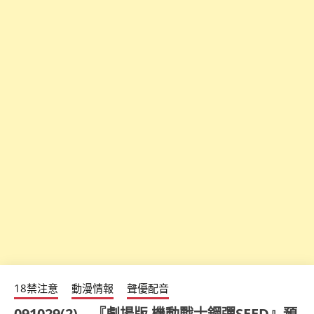
18禁注意
動漫情報
聲優配音
091029(2) – 『劇場版 機動戰士鋼彈SEED』預