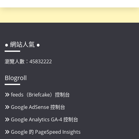
● 網站人氣 ●
瀏覽人數：45832222
Blogroll
feeds（Briefcake）控制台
Google AdSense 控制台
Google Analytics GA-4 控制台
Google 的 PageSpeed Insights