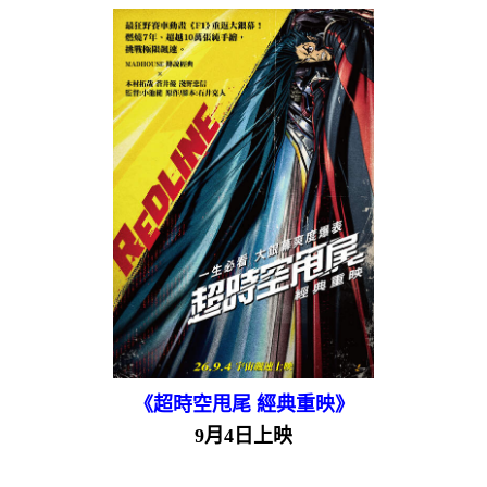
《超時空甩尾 經典重映》
9月4日上映