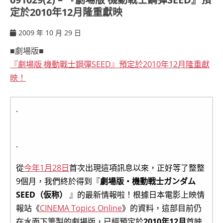
定於2010年12月隆重獻映
2009 年 10 月 29 日
ccsx
■劇場版■
『劇場版 機動戰士鋼彈SEED』預定於2010年12月隆重獻
映！
.
.
從
今年1月28日
首次出現這項訊息以來，正好等了整整
9個月，我們終於得到『
劇場版・機動戦士ガンダム
SEED（仮称）
』的最新情報啦！根據日本電影上映情
報站《
CINEMA Topics Online
》的資料，這部目前仍
在水面下籌製的劇場版，已經預定於
2010年12月
首映