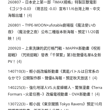
260807 – 日本史上第一部『IMAX規格』特製巨獸電影
《ゴジラ-0.0》（哥吉拉 -0.0）宣布11/6台灣上映、中文
(4)
海報出爐！
260801 – TYPE-MOON×ufotable劇場版《魔法使いの
夜》（魔法使之夜）公布二種版本新海報、預定11/20首
(4)
映！
200920 – 上乘洗鍊的武打格鬥戰、MAPPA新動畫《呪術
廻戦》（咒術迴戰）發表「千葉繁」第3批聲優名單&全新
(4)
PV！
140710(3) – 輕小說改編新動畫《異能バトルは日常系の
(4)
なかで》公開製作群、聲優&海報，預定秋天放送！
140225(3) – 強化地球人VS.火星蟑螂人、驚悚漫畫《Terra
(4)
Formars ~火星任務~》改編電視動畫、OVA新動畫！
130722(3) – 輕小說《東京闇鴉 Tokyo Ravens》預定10月