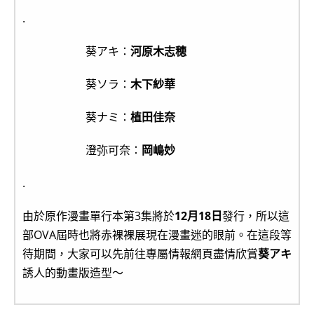
.
葵アキ：
河原木志穂
葵ソラ：
木下紗華
葵ナミ：
植田佳奈
澄弥可奈：
岡嶋妙
.
由於原作漫畫單行本第3集將於
12月18日
發行，所以這
部OVA屆時也將赤裸裸展現在漫畫迷的眼前。在這段等
待期間，大家可以先前往專屬情報網頁盡情欣賞
葵アキ
誘人的動畫版造型～