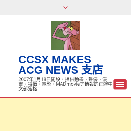
Skip
to
content
CCSX MAKES
ACG NEWS 支店
2007年1月18日開設，提供動畫、聲優、漫
畫、特攝、電影、MADmovie等情報的正體中
文部落格