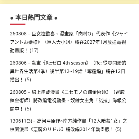
● 本日熱門文章 ●
260808 – 巨女控歡喜、漫畫家「肉村Q」代表作《ジャイ
アントお嬢様》（巨人大小姐）將在2027年1月放送電視
(17)
動畫版！
260806 – 動畫《Re:ゼロ 4th season》（Re: 從零開始的
異世界生活第4季）後半第12~19話「奪還編」將在12日
(5)
播出！
260805 – 線上連載漫畫《ニセモノの錬金術師》（冒牌
鍊金術師）將改編電視動畫、奴隸女主角「諾拉」海報公
(5)
開中！
130611(3) – 高河弓原作×南方純作畫「12人暗殺1女」之
(5)
校園漫畫《悪魔のリドル》將改編2014年動畫版！