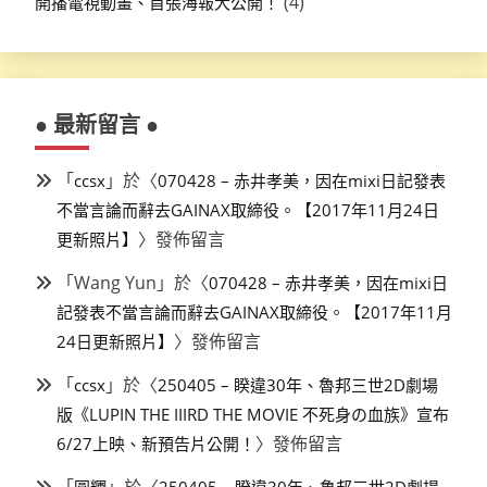
(4)
開播電視動畫、首張海報大公開！
● 最新留言 ●
「
」於〈
ccsx
070428 – 赤井孝美，因在mixi日記發表
不當言論而辭去GAINAX取締役。【2017年11月24日
〉發佈留言
更新照片】
「
Wang Yun
」於〈
070428 – 赤井孝美，因在mixi日
記發表不當言論而辭去GAINAX取締役。【2017年11月
〉發佈留言
24日更新照片】
「
」於〈
ccsx
250405 – 睽違30年、魯邦三世2D劇場
版《LUPIN THE IIIRD THE MOVIE 不死身の血族》宣布
〉發佈留言
6/27上映、新預告片公開！
「
」於〈
圓糰
250405 – 睽違30年、魯邦三世2D劇場