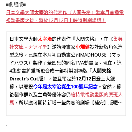
■劇場版■
日本文學大師
太宰治
的代表作『人間失格』繼本月首播電
視動畫版之後，將於12月12日上映特別劇場版！
日本文學大師
太宰治
的代表作『人間失格』，在《
集英
社文庫 – ナツイチ
》邀請漫畫家
小畑健
設計新版角色造
型之後，已經在本月初由動畫公司MADHOUSE（マッ
ドハウス）製作了全四集的同名TVA動畫版。現在，這
4集動畫將重新融合成一部特製劇場版『
人間失格
Directr’s Cut版
』，並且預定於
12月12日
登上大銀
幕，以慶祝
今年是太宰治誕生100週年紀念
。當然，幕
後製作群以及主角聲優陣容仍
維持電視動畫版的原班人
馬
，所以應可期待新增一些內容的劇場【補完】版囉～
.