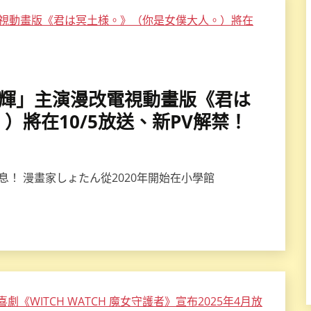
熊谷俊輝」主演漫改電視動畫版《君は
）將在10/5放送、新PV解禁！
息！ 漫畫家しょたん從2020年開始在小學館