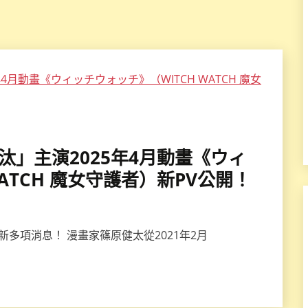
木崚汰」主演2025年4月動畫《ウィ
ATCH 魔女守護者）新PV公開！
多項消息！ 漫畫家篠原健太從2021年2月