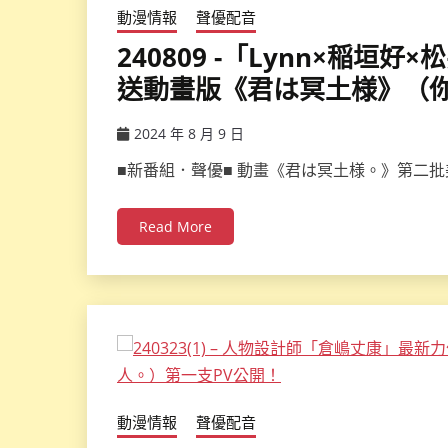
動漫情報
聲優配音
240809 -「Lynn×稲垣
送動畫版《君は冥土様》（
2024 年 8 月 9 日
ccsx
■新番組．聲優■ 動畫《君は冥土様。》第二批
Read More
動漫情報
聲優配音