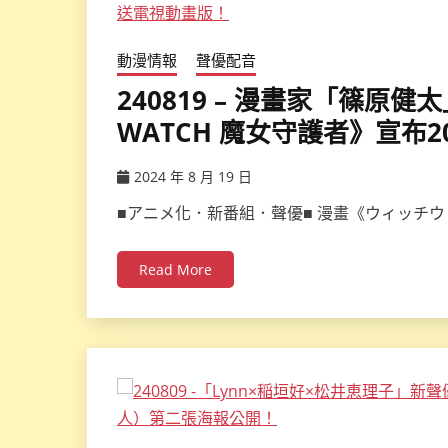
動漫情報
聲優配音
240819 – 漫畫家「篠原
WATCH 魔女守護者》宣布
2024 年 8 月 19 日
ccsx
■アニメ化．新番組．聲優■ 漫畫《ウィッチウ
Read More