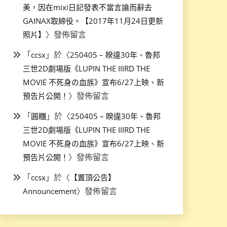
美，因在mixi日記發表不當言論而辭去
GAINAX取締役。【2017年11月24日更新
〉發佈留言
照片】
「
」於〈
ccsx
250405 – 睽違30年、魯邦
三世2D劇場版《LUPIN THE IIIRD THE
MOVIE 不死身の血族》宣布6/27上映、新
〉發佈留言
預告片公開！
「
」於〈
圓糰
250405 – 睽違30年、魯邦
三世2D劇場版《LUPIN THE IIIRD THE
MOVIE 不死身の血族》宣布6/27上映、新
〉發佈留言
預告片公開！
「
」於〈
ccsx
【置頂公告】
〉發佈留言
Announcement