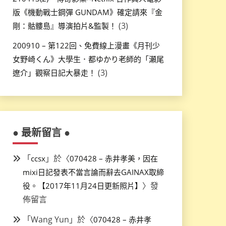
版《機動戰士鋼彈 GUNDAM》確定請來『金
(3)
剛：骷髏島』導演拍片&監製！
200910 – 第122回、免費線上漫畫《月刊少
女野崎くん》大學生．都ゆかり老師的「瀬尾
(3)
遼介」觀察日記大暴走！
● 最新留言 ●
「
」於〈
ccsx
070428 – 赤井孝美，因在
mixi日記發表不當言論而辭去GAINAX取締
〉發
役。【2017年11月24日更新照片】
佈留言
「
Wang Yun
」於〈
070428 – 赤井孝