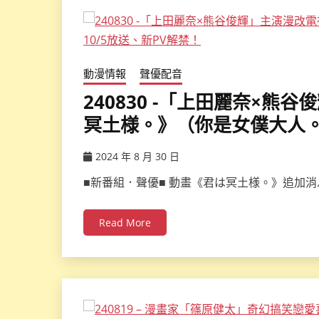
動漫情報
聲優配音
240830 -「上田麗奈×
冥土様。》（你是女僕大人。
2024 年 8 月 30 日
ccsx
■新番組．聲優■ 動畫《君は冥土様。》追加消
Read More