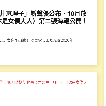
好×松井恵理子」新聲優公布、10月放
你是女僕大人）第二張海報公開！
美少女造型出爐！ 漫畫家しょたん從2020年