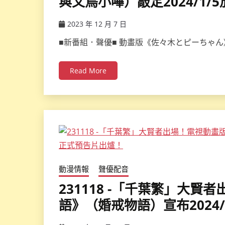
與文鳥小嗶）敲定2024/1
2023 年 12 月 7 日
ccsx
■新番組．聲優■ 動畫版《佐々木とピーちゃん
Read More
動漫情報
聲優配音
231118 -「千葉繁」大
語》（婚戒物語）宣布2024