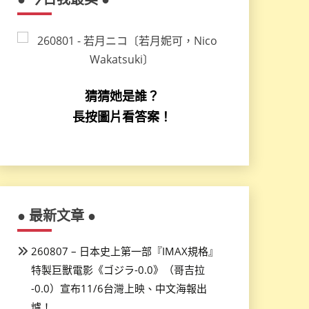
猜猜她是誰？
長按圖片看答案！
● 最新文章 ●
260807 – 日本史上第一部『IMAX規格』
特製巨獸電影《ゴジラ-0.0》（哥吉拉
-0.0）宣布11/6台灣上映、中文海報出
爐！