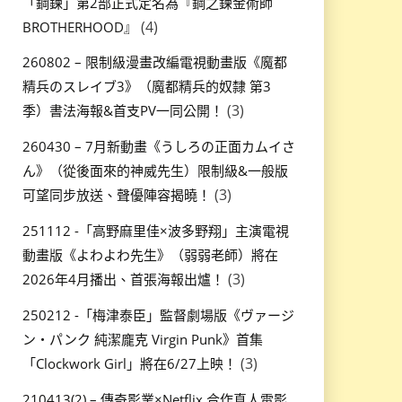
「鋼鍊」第2部正式定名為『鋼之鍊金術師
(4)
BROTHERHOOD』
260802 – 限制級漫畫改編電視動畫版《魔都
精兵のスレイブ3》（魔都精兵的奴隸 第3
(3)
季）書法海報&首支PV一同公開！
260430 – 7月新動畫《うしろの正面カムイさ
ん》（從後面來的神威先生）限制級&一般版
(3)
可望同步放送、聲優陣容揭曉！
251112 -「高野麻里佳×波多野翔」主演電視
動畫版《よわよわ先生》（弱弱老師）將在
(3)
2026年4月播出、首張海報出爐！
250212 -「梅津泰臣」監督劇場版《ヴァージ
ン・パンク 純潔龐克 Virgin Punk》首集
(3)
「Clockwork Girl」將在6/27上映！
210413(2) – 傳奇影業×Netflix 合作真人電影