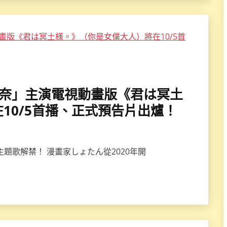
上田麗奈」主演電視動畫版《君は冥土
10/5首播、正式預告片出爐！
主題歌解禁！ 漫畫家しょたん從2020年開