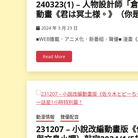
240323(1) – 人物設計
動畫《君は冥土様。》（你是
2024 年 3 月 23 日
ccsx
■WEB連載．アニメ化．新番組．聲優■ 漫畫《
Read More
動漫情報
聲優配音
231207 – 小說改編動