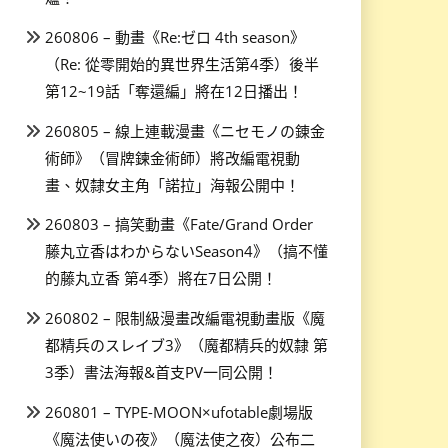
260806 – 動畫《Re:ゼロ 4th season》
（Re: 從零開始的異世界生活第4季）後半
第12~19話「奪還編」將在12日播出！
260805 – 線上連載漫畫《ニセモノの錬金
術師》（冒牌鍊金術師）將改編電視動
畫、奴隸女主角「諾拉」海報公開中！
260803 – 搞笑動畫《Fate/Grand Order
藤丸立香はわからないSeason4》（搞不懂
的藤丸立香 第4季）將在7日公開！
260802 – 限制級漫畫改編電視動畫版《魔
都精兵のスレイブ3》（魔都精兵的奴隸 第
3季）書法海報&首支PV一同公開！
260801 – TYPE-MOON×ufotable劇場版
《魔法使いの夜》（魔法使之夜）公布二