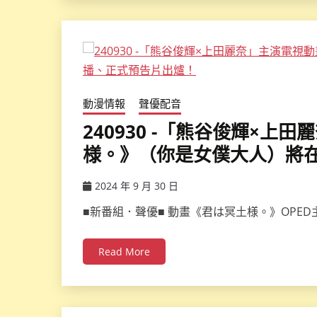
動漫情報
聲優配音
240930 -「熊谷俊輝×
様。》（你是女僕大人）將在
2024 年 9 月 30 日
ccsx
■新番組．聲優■ 動畫《君は冥土様。》OPED
Read More