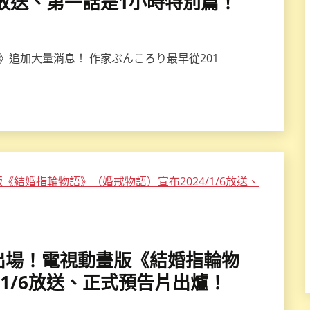
/5放送、第一話是1小時特別篇！
》追加大量消息！ 作家ぶんころり最早從201
賢者出場！電視動畫版《結婚指輪物
/1/6放送、正式預告片出爐！