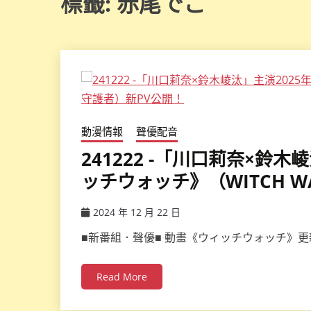
標籤:
赤尾でこ
動漫情報
聲優配音
241222 -「川口莉奈×鈴
ッチウォッチ》（WITCH W
2024 年 12 月 22 日
ccsx
■新番組．聲優■ 動畫《ウィッチウォッチ》更新
Read More