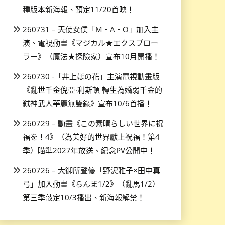
種版本新海報、預定11/20首映！
260731 – 天使女僕「M・A・O」加入主
演、電視動畫《マジカル★エクスプロー
ラー》（魔法★探險家）宣布10月開播！
260730 -「井上ほの花」主演電視動畫版
《亂世千金倪亞·利斯頓 轉生為嬌弱千金的
弒神武人華麗無雙錄》宣布10/6首播！
260729 – 動畫《この素晴らしい世界に祝
福を！4》（為美好的世界獻上祝福！第4
季）瞄準2027年放送、紀念PV公開中！
260726 – 大御所聲優「野沢雅子×田中真
弓」加入動畫《らんま1/2》（亂馬1/2）
第三季敲定10/3播出、新海報解禁！