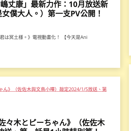
師「倉嶋丈康」最新力作：10月放送新
女僕大人。）第一支PV公開！
君は冥土様。》電視動畫化！ 【今天是Ani
畫版《佐々木とピーちゃん》（佐佐木