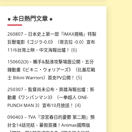
● 本日熱門文章 ●
260807 – 日本史上第一部『IMAX規格』特製
巨獸電影《ゴジラ-0.0》（哥吉拉 -0.0）宣布
(6)
11/6台灣上映、中文海報出爐！
150602(3) – 觸手&黏液攻擊場面公開、五分
鐘動畫《ビキニ・ウォリアーズ》（比基尼戰
(5)
士 Bikini Warriors）首支PV公開！
250307 – 監督尚未公布，英雄海報出爐：新
動畫《ワンパンマン3》（一拳超人 ONE-
(4)
PUNCH MAN 3）宣布10月放送！
090403 – TVA『涼宮春日的憂鬱 第二期』預
計全14話完結、暑假首播！Animax國際版