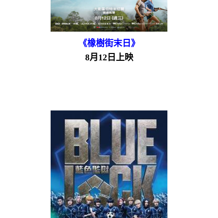
《橡樹街末日》
8月12日上映