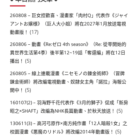
260808 – 巨女控歡喜、漫畫家「肉村Q」代表作《ジャイ
アントお嬢様》（巨人大小姐）將在2027年1月放送電視
(17)
動畫版！
260806 – 動畫《Re:ゼロ 4th season》（Re: 從零開始的
異世界生活第4季）後半第12~19話「奪還編」將在12日
(5)
播出！
260805 – 線上連載漫畫《ニセモノの錬金術師》（冒牌
鍊金術師）將改編電視動畫、奴隸女主角「諾拉」海報公
(5)
開中！
160107(2) – 羽海野千花代表作《3月的獅子》促成「新房
(5)
昭之×SHAFT」改編為NHK長篇動畫、於秋天放送！
130611(3) – 高河弓原作×南方純作畫「12人暗殺1女」之
(5)
校園漫畫《悪魔のリドル》將改編2014年動畫版！