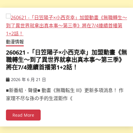
動漫情報
260621 -「日笠陽子×小西克幸」加盟動畫《無
職轉生～到了異世界就拿出真本事～第三季》
將在7/4連續首播第1+2話！
2026 年 6 月 21 日
ccsx
■新番組．聲優■ 動畫《無職転生 III》更新多項消息！ 作
家理不尽な孫の手的生涯鉅作《
Read More