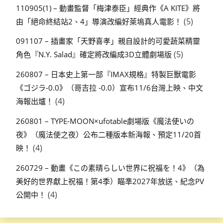
110905(1) – 動畫監督「梅津泰臣」經典作《A KITE》將
(5)
由「絕命終結站2、4」導演改編好萊塢真人電影！
091107 – 插畫家「天野喜孝」親自設計的可愛蔬菜精靈
(5)
角色『N.Y. Salad』確定將改編成3D立體劇場版
260807 – 日本史上第一部『IMAX規格』特製巨獸電影
《ゴジラ-0.0》（哥吉拉 -0.0）宣布11/6台灣上映、中文
(4)
海報出爐！
260801 – TYPE-MOON×ufotable劇場版《魔法使いの
夜》（魔法使之夜）公布二種版本新海報、預定11/20首
(4)
映！
260729 – 動畫《この素晴らしい世界に祝福を！4》（為
美好的世界獻上祝福！第4季）瞄準2027年放送、紀念PV
(4)
公開中！