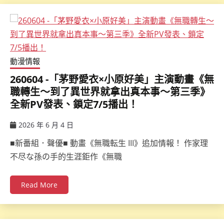
動漫情報
260604 -「茅野愛衣×小原好美」主演動畫《無
職轉生～到了異世界就拿出真本事～第三季》
全新PV發表、鎖定7/5播出！
2026 年 6 月 4 日
ccsx
■新番組．聲優■ 動畫《無職転生 III》追加情報！ 作家理
不尽な孫の手的生涯鉅作《無職
Read More