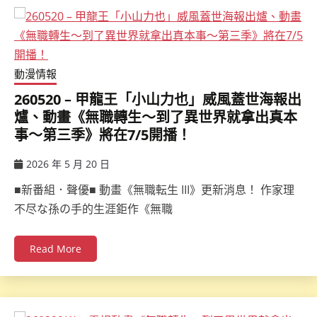
動漫情報
260520 – 甲龍王「小山力也」威風蓋世海報出
爐、動畫《無職轉生～到了異世界就拿出真本
事～第三季》將在7/5開播！
2026 年 5 月 20 日
ccsx
■新番組．聲優■ 動畫《無職転生 III》更新消息！ 作家理
不尽な孫の手的生涯鉅作《無職
Read More