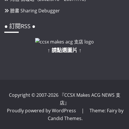
臉書 Sharing Debugger
● 訂閱RSS ●
↑ 請點選圖片 ↑
Copyright © 2007-2026 『CCSX Makes ACG NEWS 支
店』
Proudly powered by WordPress
|
Theme: Fairy by
Candid Themes
.