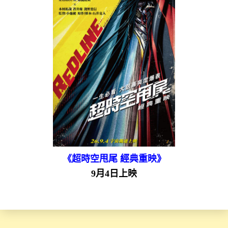
《超時空甩尾 經典重映》
9月4日上映