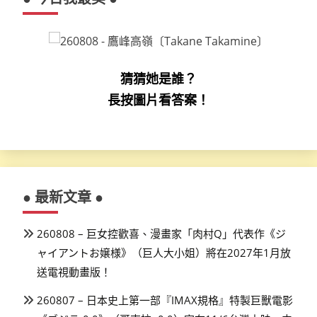
猜猜她是誰？
長按圖片看答案！
● 最新文章 ●
260808 – 巨女控歡喜、漫畫家「肉村Q」代表作《ジ
ャイアントお嬢様》（巨人大小姐）將在2027年1月放
送電視動畫版！
260807 – 日本史上第一部『IMAX規格』特製巨獸電影