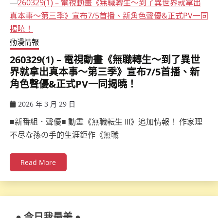
動漫情報
260329(1) – 電視動畫《無職轉生～到了異世
界就拿出真本事～第三季》宣布7/5首播、新
角色聲優&正式PV一同揭曉！
2026 年 3 月 29 日
ccsx
■新番組．聲優■ 動畫《無職転生 III》追加情報！ 作家理
不尽な孫の手的生涯鉅作《無職
Read More
● 今日我最美 ●