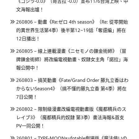
《ゴジラ-0.0》（哥吉拉 -0.0）宣布11/6台灣上映、中
文海報出爐！
260806 – 動畫《Re:ゼロ 4th season》（Re: 從零開始
的異世界生活第4季）後半第12~19話「奪還編」將在
12日播出！
260805 – 線上連載漫畫《ニセモノの錬金術師》（冒
牌鍊金術師）將改編電視動畫、奴隸女主角「諾拉」海
報公開中！
260803 – 搞笑動畫《Fate/Grand Order 藤丸立香はわ
からないSeason4》（搞不懂的藤丸立香 第4季）將在
7日公開！
260802 – 限制級漫畫改編電視動畫版《魔都精兵のス
レイブ3》（魔都精兵的奴隸 第3季）書法海報&首支
PV一同公開！
260801 – TYPE-MOON×ufotable劇場版《魔法使いの