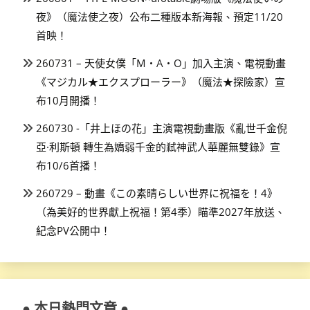
夜》（魔法使之夜）公布二種版本新海報、預定11/20
首映！
260731 – 天使女僕「M・A・O」加入主演、電視動畫
《マジカル★エクスプローラー》（魔法★探險家）宣
布10月開播！
260730 -「井上ほの花」主演電視動畫版《亂世千金倪
亞·利斯頓 轉生為嬌弱千金的弒神武人華麗無雙錄》宣
布10/6首播！
260729 – 動畫《この素晴らしい世界に祝福を！4》
（為美好的世界獻上祝福！第4季）瞄準2027年放送、
紀念PV公開中！
● 本日熱門文章 ●