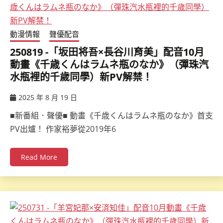
動漫情報
聲優配音
250819 -「坂田将吾×長谷川育美」配音10月
動畫《千歳くんはラムネ瓶のなか》（彈珠汽
水瓶裡的千歲同學）新PV解禁！
2025 年 8 月 19 日
ccsx
■新番組．聲優■ 動畫《千歳くんはラムネ瓶のなか》首支
PV出爐！ 作家裕夢從2019年6
Read More