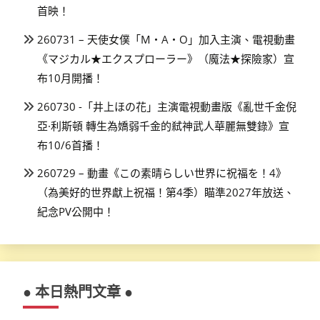
首映！
260731 – 天使女僕「M・A・O」加入主演、電視動畫
《マジカル★エクスプローラー》（魔法★探險家）宣
布10月開播！
260730 -「井上ほの花」主演電視動畫版《亂世千金倪
亞·利斯頓 轉生為嬌弱千金的弒神武人華麗無雙錄》宣
布10/6首播！
260729 – 動畫《この素晴らしい世界に祝福を！4》
（為美好的世界獻上祝福！第4季）瞄準2027年放送、
紀念PV公開中！
● 本日熱門文章 ●