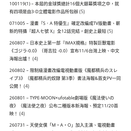
100119(1) – 本屆的金球獎總計16個大銀幕獎項之中，就
(5)
有四項是由3-D立體電影作品所包辦
071005 – 漫畫『S．A 特優生』確定改編成TV版動畫、嶄
(5)
新的特攝『超人七號 X』全12話完結，創史上最短
260807 – 日本史上第一部『IMAX規格』特製巨獸電影
《ゴジラ-0.0》（哥吉拉 -0.0）宣布11/6台灣上映、中文
(4)
海報出爐！
260802 – 限制級漫畫改編電視動畫版《魔都精兵のスレ
イブ3》（魔都精兵的奴隸 第3季）書法海報&首支PV一同
(4)
公開！
260801 – TYPE-MOON×ufotable劇場版《魔法使いの
夜》（魔法使之夜）公布二種版本新海報、預定11/20首
(4)
映！
260731 – 天使女僕「M・A・O」加入主演、電視動畫