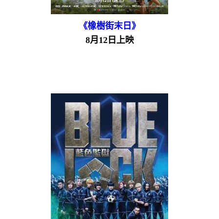
《橡樹街末日》
8月12日上映