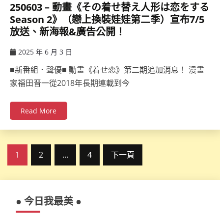
250603 – 動畫《その着せ替え人形は恋をする
Season 2》（戀上換裝娃娃第二季）宣布7/5
放送、新海報&廣告公開！
2025 年 6 月 3 日
ccsx
■新番組．聲優■ 動畫《着せ恋》第二期追加消息！ 漫畫
家福田晋一從2018年長期連載到今
Read More
文
1
2
...
4
下一頁
章
分
● 今日我最美 ●
頁