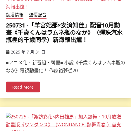
動漫情報
聲優配音
250731 -「羊宮妃那×安済知佳」配音10月動
畫《千歳くんはラムネ瓶のなか》（彈珠汽水
瓶裡的千歲同學）新海報出爐！
2025 年 7 月 31 日
ccsx
■アニメ化．新番組．聲優■ 小說《千歳くんはラムネ瓶の
なか》電視動畫化！ 作家裕夢從20
Read More