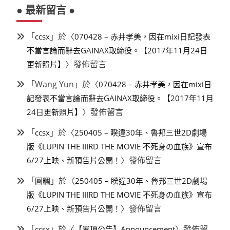
● 最新留言 ●
「
」於〈
ccsx
070428 – 赤井孝美，因在mixi日記發表
不當言論而辭去GAINAX取締役。【2017年11月24日
〉發佈留言
更新照片】
「
Wang Yun
」於〈
070428 – 赤井孝美，因在mixi日
記發表不當言論而辭去GAINAX取締役。【2017年11月
〉發佈留言
24日更新照片】
「
」於〈
ccsx
250405 – 睽違30年、魯邦三世2D劇場
版《LUPIN THE IIIRD THE MOVIE 不死身の血族》宣布
〉發佈留言
6/27上映、新預告片公開！
「
」於〈
圓糰
250405 – 睽違30年、魯邦三世2D劇場
版《LUPIN THE IIIRD THE MOVIE 不死身の血族》宣布
〉發佈留言
6/27上映、新預告片公開！
「
」於〈
〉發佈留
ccsx
【置頂公告】Announcement