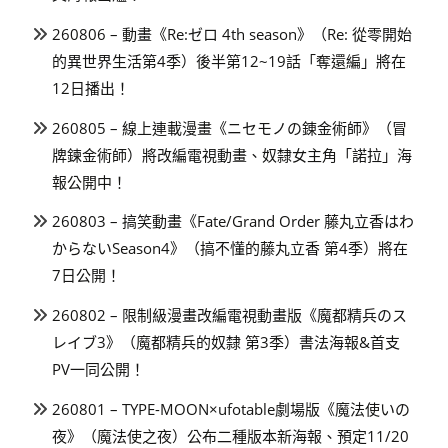
260806 – 動畫《Re:ゼロ 4th season》（Re: 從零開始
的異世界生活第4季）後半第12~19話「奪還編」將在
12日播出！
260805 – 線上連載漫畫《ニセモノの錬金術師》（冒
牌鍊金術師）將改編電視動畫、奴隸女主角「諾拉」海
報公開中！
260803 – 搞笑動畫《Fate/Grand Order 藤丸立香はわ
からないSeason4》（搞不懂的藤丸立香 第4季）將在
7日公開！
260802 – 限制級漫畫改編電視動畫版《魔都精兵のス
レイブ3》（魔都精兵的奴隸 第3季）書法海報&首支
PV一同公開！
260801 – TYPE-MOON×ufotable劇場版《魔法使いの
夜》（魔法使之夜）公布二種版本新海報、預定11/20