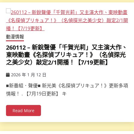
動漫情報
260112 – 新銳聲優「千賀光莉」又主演大作、
東映動畫《名探偵プリキュア！》（名偵探光
之美少女）敲定2/1開播！【7/19更新】
2026 年 1 月 12 日
ccsx
■新番組．聲優■ 新光美《名探偵プリキュア！》更新多項
情報！ . 【7月19日更新】 キ
Read More