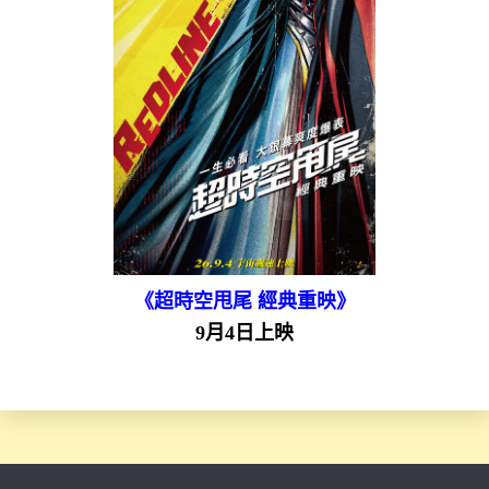
《超時空甩尾 經典重映》
9月4日上映