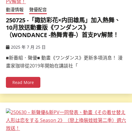
動漫情報
聲優配音
250725 -「諏訪彩花×内田雄馬」加入熱舞、
10月放送動畫版《ワンダンス》
（WONDANCE -熱舞青春-）首支PV解禁！
2025 年 7 月 25 日
ccsx
■新番組．聲優■ 動畫《ワンダンス》更新多項消息！ 漫
畫家珈琲從2019年開始在講談社「
Read More