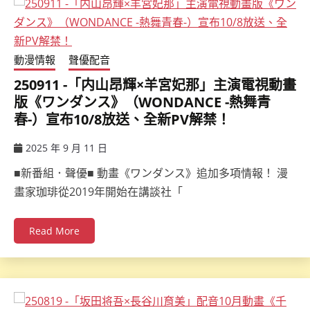
動漫情報
聲優配音
250911 -「内山昂輝×羊宮妃那」主演電視動畫
版《ワンダンス》（WONDANCE -熱舞青
春-）宣布10/8放送、全新PV解禁！
2025 年 9 月 11 日
ccsx
■新番組．聲優■ 動畫《ワンダンス》追加多項情報！ 漫
畫家珈琲從2019年開始在講談社「
Read More