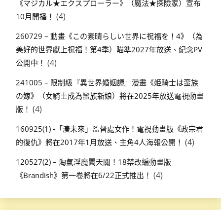
《マジカル★エクスプローラー》（魔法★探險家）宣布
(4)
10月開播！
260729 – 動畫《この素晴らしい世界に祝福を！4》（為
美好的世界獻上祝福！第4季）瞄準2027年放送、紀念PV
(4)
公開中！
241005 – 限制級『異世界婚姻譚』漫畫《姫騎士は蛮族
の嫁》（女騎士成為蠻族新娘）將在2025年放送電視動畫
(4)
版！
160925(1) -「湊未來」監督處女作！電視動畫版《政宗君
(4)
的復仇》將在2017年1月放送、主角4人海報公開！
120527(2) – 淘氣淫魔闖天關！18禁改編動畫版
(4)
《Brandish》第一卷將在6/22正式推出！