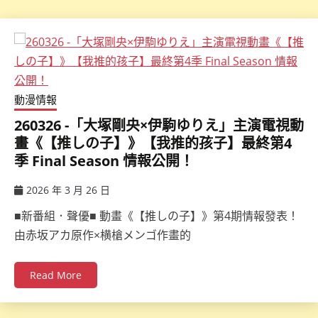
動漫情報
260326 -「大塚剛央×伊駒ゆりえ」主演電視動
畫《【推しの子】》【我推的孩子】最終第4
季 Final Season 情報公開！
2026 年 3 月 26 日
ccsx
■新番組．聲優■ 動畫《【推しの子】》第4期情報發表！
由赤坂アカ原作×横槍メンゴ作畫的
Read More