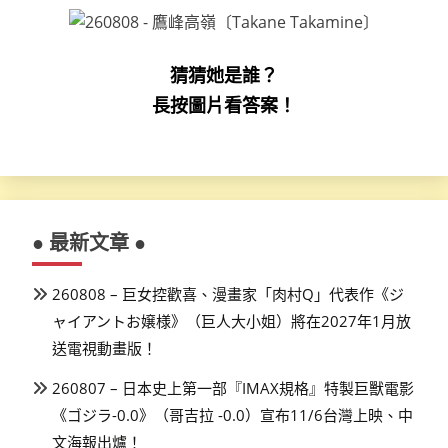
猜猜她是誰？
長按圖片看答案！
● 最新文章 ●
260808 – 巨女控歡喜、漫畫家「肉村Q」代表作《ジ
ャイアントお嬢様》（巨人大小姐）將在2027年1月放
送電視動畫版！
260807 – 日本史上第一部『IMAX規格』特製巨獸電影
《ゴジラ-0.0》（哥吉拉 -0.0）宣布11/6台灣上映、中
文海報出爐！