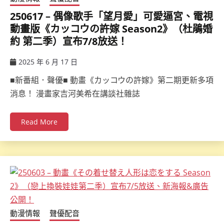
250617 – 偶像歌手「望月愛」可愛逼宮、電視
動畫版《カッコウの許嫁 Season2》（杜鵑婚
約 第二季）宣布7/8放送！
2025 年 6 月 17 日
ccsx
■新番組．聲優■ 動畫《カッコウの許嫁》第二期更新多項
消息！ 漫畫家吉河美希在講談社雜誌
Read More
動漫情報
聲優配音