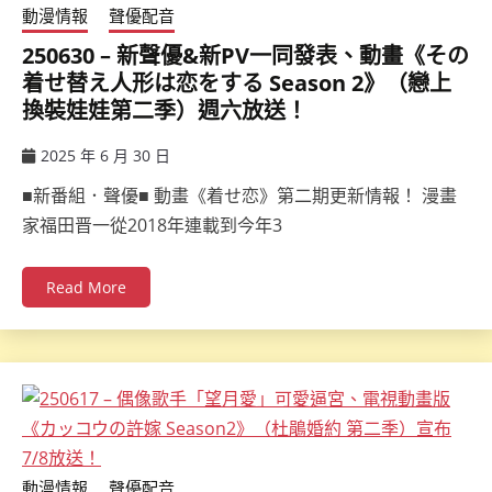
動漫情報
聲優配音
250630 – 新聲優&新PV一同發表、動畫《その
着せ替え人形は恋をする Season 2》（戀上
換裝娃娃第二季）週六放送！
2025 年 6 月 30 日
ccsx
■新番組．聲優■ 動畫《着せ恋》第二期更新情報！ 漫畫
家福田晋一從2018年連載到今年3
Read More
動漫情報
聲優配音