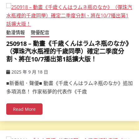
動漫情報
聲優配音
250918 – 動畫《千歳くんはラムネ瓶のなか》
（彈珠汽水瓶裡的千歲同學）確定二季度分
割、將在10/7播出第1話擴大版！
2025 年 9 月 18 日
ccsx
■新番組．聲優■ 動畫《千歳くんはラムネ瓶のなか》追加
多項消息！ 作家裕夢的代表作《千歳
Read More