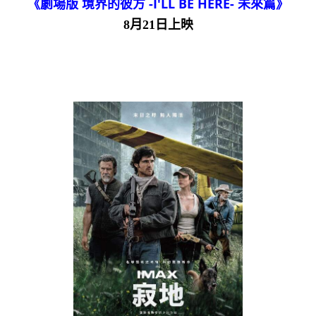
《劇場版 境界的彼方 -I'LL BE HERE- 未來篇》
8月21日上映