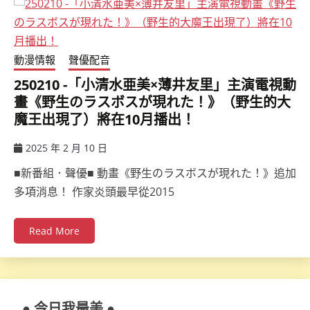
動漫情報
聲優配音
250210 -「小清水亜美×薄井友里」主演電視動
畫《野生のラスボスが現れた！》（野生的大
魔王出現了）將在10月播出！
2025 年 2 月 10 日
ccsx
■新番組．聲優■ 動畫《野生のラスボスが現れた！》追加
多項消息！ 作家炎頭最早從2015
Read More
● 今日我最美 ●