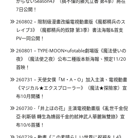
からないSeason4》（搞不懂的藤丸立香 第4季）將在
7日公開！
260802 – 限制級漫畫改編電視動畫版《魔都精兵のス
レイブ3》（魔都精兵的奴隸 第3季）書法海報&首支
PV一同公開！
260801 – TYPE-MOON×ufotable劇場版《魔法使いの
夜》（魔法使之夜）公布二種版本新海報、預定11/20
首映！
260731 – 天使女僕「M・A・O」加入主演、電視動畫
《マジカル★エクスプローラー》（魔法★探險家）宣
布10月開播！
260730 -「井上ほの花」主演電視動畫版《亂世千金倪
亞·利斯頓 轉生為嬌弱千金的弒神武人華麗無雙錄》宣
布10/6首播！
260729 – 動畫《この素晴らしい世界に祝福を！4》