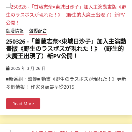
動漫情報
聲優配音
250326 -「首藤志奈×東城日沙子」加入主演動
畫版《野生のラスボスが現れた！》（野生的
大魔王出現了）新PV公開！
2025 年 3 月 26 日
ccsx
■新番組．聲優■ 動畫《野生のラスボスが現れた！》更新
多個情報！ 作家炎頭最早從2015
Read More