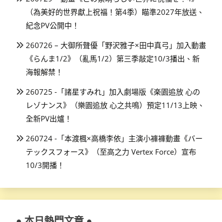
（為美好的世界獻上祝福！第4季）瞄準2027年放送、
紀念PV公開中！
260726 – 大御所聲優「野沢雅子×田中真弓」加入動畫
《らんま1/2》（亂馬1/2）第三季敲定10/3播出、新
海報解禁！
260725 -「諸星すみれ」加入劇場版《楽園追放 心の
レゾナンス》（樂園追放 心之共鳴）預定11/13上映、
全新PV出爐！
260724 -「本渡楓×高橋李依」主演小褲褲動畫《バー
テックスフォース》（至高之力 Vertex Force）宣布
10/3開播！
● 本日熱門文章 ●