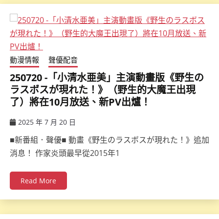
動漫情報
聲優配音
250720 -「小清水亜美」主演動畫版《野生の
ラスボスが現れた！》（野生的大魔王出現
了）將在10月放送、新PV出爐！
2025 年 7 月 20 日
ccsx
■新番組．聲優■ 動畫《野生のラスボスが現れた！》追加
消息！ 作家炎頭最早從2015年1
Read More