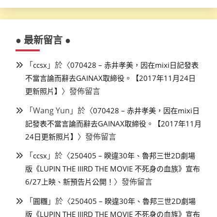
● 最新留言 ●
「
」於〈
ccsx
070428 – 赤井孝美，因在mixi日記發表
不當言論而辭去GAINAX取締役。【2017年11月24日
〉發佈留言
更新照片】
「
Wang Yun
」於〈
070428 – 赤井孝美，因在mixi日
記發表不當言論而辭去GAINAX取締役。【2017年11月
〉發佈留言
24日更新照片】
「
」於〈
ccsx
250405 – 睽違30年、魯邦三世2D劇場
版《LUPIN THE IIIRD THE MOVIE 不死身の血族》宣布
〉發佈留言
6/27上映、新預告片公開！
「
」於〈
圓糰
250405 – 睽違30年、魯邦三世2D劇場
版《LUPIN THE IIIRD THE MOVIE 不死身の血族》宣布