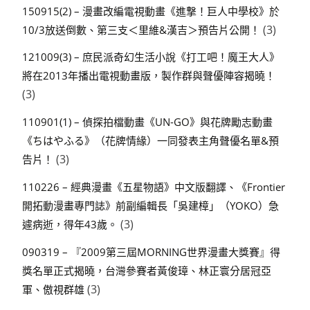
150915(2) – 漫畫改編電視動畫《進撃！巨人中學校》於
(3)
10/3放送倒數、第三支＜里維&漢吉＞預告片公開！
121009(3) – 庶民派奇幻生活小說《打工吧！魔王大人》
將在2013年播出電視動畫版，製作群與聲優陣容揭曉！
(3)
110901(1) – 偵探拍檔動畫《UN-GO》與花牌勵志動畫
《ちはやふる》（花牌情緣）一同發表主角聲優名單&預
(3)
告片！
110226 – 經典漫畫《五星物語》中文版翻譯、《Frontier
開拓動漫畫專門誌》前副編輯長「吳建樟」（YOKO）急
(3)
遽病逝，得年43歲。
090319 – 『2009第三屆MORNING世界漫畫大獎賽』得
獎名單正式揭曉，台灣參賽者黃俊璋、林正寰分居冠亞
(3)
軍、傲視群雄