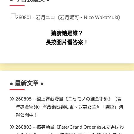
猜猜她是誰？
長按圖片看答案！
● 最新文章 ●
260805 – 線上連載漫畫《ニセモノの錬金術師》（冒
牌鍊金術師）將改編電視動畫、奴隸女主角「諾拉」海
報公開中！
260803 – 搞笑動畫《Fate/Grand Order 藤丸立香はわ