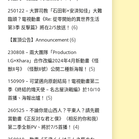
250122 – 大罪司教「石田彰×安済知佳」大難
臨頭？電視動畫《Re: 從零開始的異世界生活
(6)
第3季 反擊篇》將在2/5放送！
(6)
【置頂公告】Announcement
230808 – 兩大團隊「Production
I.G×Khara」合作改編2024年4月新動畫《怪
(5)
獣8号》（怪獸8號）公開二種新海報！
150909 – 可望邁向原創結局！電視動畫第二
季《終結的熾天使 – 名古屋決戰編》於10/10
(5)
首播、海報出爐！
260525 – 不論你是山西人？平東人？請先觀
賞動畫《正反対な君と僕》（相反的你和我）
(4)
第二季全新PV、將於7/5首播！