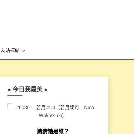
友站連結
● 今日我最美 ●
猜猜她是誰？