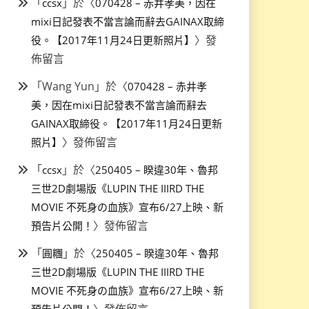
「
」於〈
ccsx
070428 – 赤井孝美，因在
mixi日記發表不當言論而辭去GAINAX取締
〉發
役。【2017年11月24日更新照片】
佈留言
「
Wang Yun
」於〈
070428 – 赤井孝
美，因在mixi日記發表不當言論而辭去
GAINAX取締役。【2017年11月24日更新
〉發佈留言
照片】
「
」於〈
ccsx
250405 – 睽違30年、魯邦
三世2D劇場版《LUPIN THE IIIRD THE
MOVIE 不死身の血族》宣布6/27上映、新
〉發佈留言
預告片公開！
「
」於〈
圓糰
250405 – 睽違30年、魯邦
三世2D劇場版《LUPIN THE IIIRD THE
MOVIE 不死身の血族》宣布6/27上映、新
〉發佈留言
預告片公開！