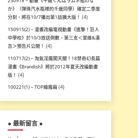
250918 – 動畫《千歳くんはラムネ瓶のな
か》（彈珠汽水瓶裡的千歲同學）確定二季度
(4)
分割、將在10/7播出第1話擴大版！
150915(2) – 漫畫改編電視動畫《進撃！巨人
中學校》於10/3放送倒數、第三支＜里維&漢
(4)
吉＞預告片公開！
110717(2) – 淘氣淫魔闖天關！18禁奇幻長篇
漫畫《Brandish》將於2012年夏天改編動畫
(4)
版！
(4)
100221(1) – TOP繪魔繭
● 最新留言 ●