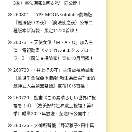
3季）書法海報&首支PV一同公開！
260801 – TYPE-MOON×ufotable劇場版
《魔法使いの夜》（魔法使之夜）公布二
種版本新海報、預定11/20首映！
260731 – 天使女僕「M・A・O」加入主
演、電視動畫《マジカル★エクスプロー
ラー》（魔法★探險家）宣布10月開播！
260730 -「井上ほの花」主演電視動畫版
《亂世千金倪亞·利斯頓 轉生為嬌弱千金的
弒神武人華麗無雙錄》宣布10/6首播！
260729 – 動畫《この素晴らしい世界に祝
福を！4》（為美好的世界獻上祝福！第4
季）瞄準2027年放送、紀念PV公開中！
260726 – 大御所聲優「野沢雅子×田中真