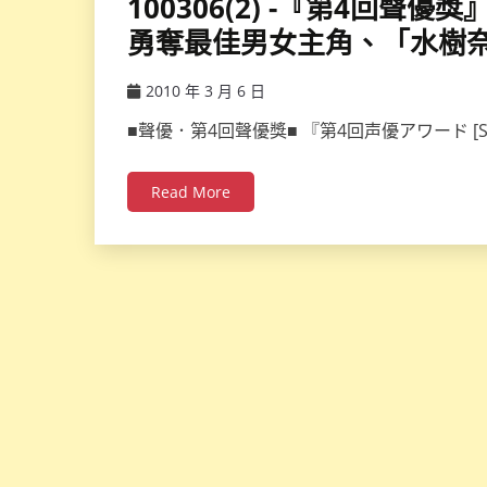
100306(2) -『第4回
勇奪最佳男女主角、「水樹
2010 年 3 月 6 日
ccsx
■聲優．第4回聲優獎■ 『第4回声優アワード [Se
Read More