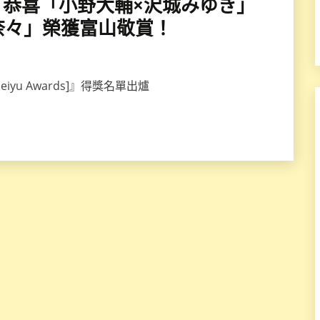
聲優獎』恭喜「小野大輔×沢城みゆき」
奈々」榮獲富山敬賞！
iyu Awards]』得獎名單出爐