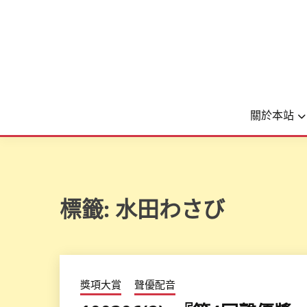
關於本站
標籤:
水田わさび
獎項大賞
聲優配音