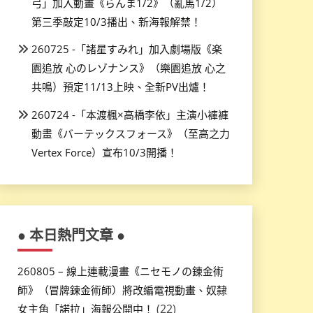
弓」加入動畫《らんま1/2》（亂馬1/2）
第三季敲定10/3播出、新海報解禁！
260725 -「諸星すみれ」加入劇場版《楽
園追放 心のレゾナンス》（樂園追放 心之
共鳴）預定11/13上映、全新PV出爐！
260724 -「本渡楓×高橋李依」主演小褲褲
動畫《バーテックスフォース》（至高之力
Vertex Force）宣布10/3開播！
● 本日熱門文章 ●
260805 – 線上連載漫畫《ニセモノの錬金術
師》（冒牌鍊金術師）將改編電視動畫、奴隸
(22)
女主角「諾拉」海報公開中！