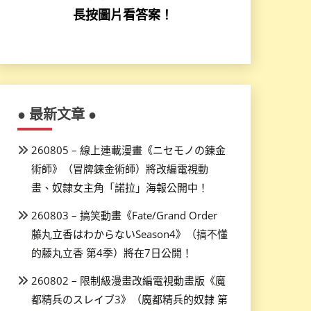
長按圖片看答案！
● 最新文章 ●
260805 – 線上連載漫畫《ニセモノの錬金
術師》（冒牌鍊金術師）將改編電視動
畫、奴隸女主角「諾拉」海報公開中！
260803 – 搞笑動畫《Fate/Grand Order
藤丸立香はわからないSeason4》（搞不懂
的藤丸立香 第4季）將在7日公開！
260802 – 限制級漫畫改編電視動畫版《魔
都精兵のスレイブ3》（魔都精兵的奴隸 第