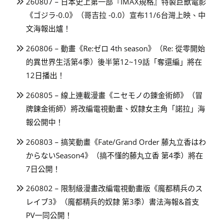
260807 – 日本史上第一部『IMAX規格』特製巨獸電影
《ゴジラ-0.0》（哥吉拉 -0.0）宣布11/6台灣上映、中
文海報出爐！
260806 – 動畫《Re:ゼロ 4th season》（Re: 從零開始
的異世界生活第4季）後半第12~19話「奪還編」將在
12日播出！
260805 – 線上連載漫畫《ニセモノの錬金術師》（冒
牌鍊金術師）將改編電視動畫、奴隸女主角「諾拉」海
報公開中！
260803 – 搞笑動畫《Fate/Grand Order 藤丸立香はわ
からないSeason4》（搞不懂的藤丸立香 第4季）將在
7日公開！
260802 – 限制級漫畫改編電視動畫版《魔都精兵のス
レイブ3》（魔都精兵的奴隸 第3季）書法海報&首支
PV一同公開！