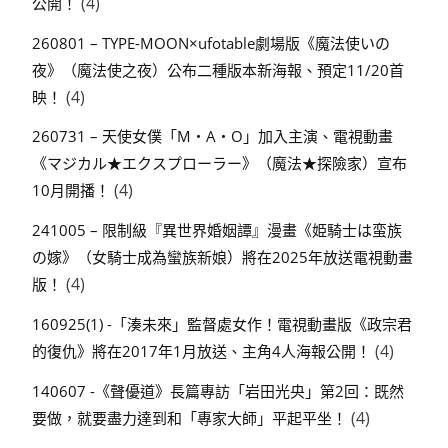
(4)
公開！
260801 – TYPE-MOON×ufotable劇場版《魔法使いの
夜》（魔法使之夜）公布二種版本新海報、預定11/20首
(4)
映！
260731 – 天使女僕「M・A・O」加入主演、電視動畫
《マジカル★エクスプローラー》（魔法★探險家）宣布
(4)
10月開播！
241005 – 限制級『異世界婚姻譚』漫畫《姫騎士は蛮族
の嫁》（女騎士成為蠻族新娘）將在2025年放送電視動畫
(4)
版！
160925(1) -「湊未來」監督處女作！電視動畫版《政宗君
(4)
的復仇》將在2017年1月放送、主角4人海報公開！
140607 -《聲優道》長篇專訪「岩田光央」第2回：既然
(4)
要做，就要盡力達到和「專家大師」平起平坐！