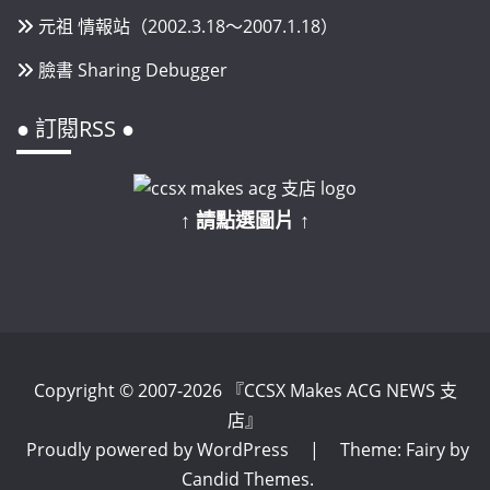
元祖 情報站（2002.3.18～2007.1.18）
臉書 Sharing Debugger
● 訂閱RSS ●
↑ 請點選圖片 ↑
Copyright © 2007-2026 『CCSX Makes ACG NEWS 支
店』
Proudly powered by WordPress
|
Theme: Fairy by
Candid Themes
.