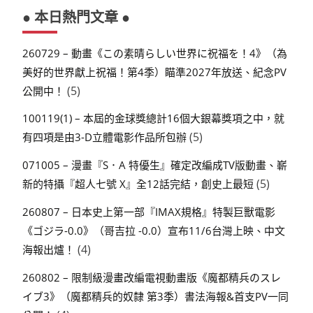
● 本日熱門文章 ●
260729 – 動畫《この素晴らしい世界に祝福を！4》（為
美好的世界獻上祝福！第4季）瞄準2027年放送、紀念PV
(5)
公開中！
100119(1) – 本屆的金球獎總計16個大銀幕獎項之中，就
(5)
有四項是由3-D立體電影作品所包辦
071005 – 漫畫『S．A 特優生』確定改編成TV版動畫、嶄
(5)
新的特攝『超人七號 X』全12話完結，創史上最短
260807 – 日本史上第一部『IMAX規格』特製巨獸電影
《ゴジラ-0.0》（哥吉拉 -0.0）宣布11/6台灣上映、中文
(4)
海報出爐！
260802 – 限制級漫畫改編電視動畫版《魔都精兵のスレ
イブ3》（魔都精兵的奴隸 第3季）書法海報&首支PV一同