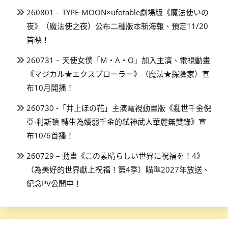
260801 – TYPE-MOON×ufotable劇場版《魔法使いの
夜》（魔法使之夜）公布二種版本新海報、預定11/20
首映！
260731 – 天使女僕「M・A・O」加入主演、電視動畫
《マジカル★エクスプローラー》（魔法★探險家）宣
布10月開播！
260730 -「井上ほの花」主演電視動畫版《亂世千金倪
亞·利斯頓 轉生為嬌弱千金的弒神武人華麗無雙錄》宣
布10/6首播！
260729 – 動畫《この素晴らしい世界に祝福を！4》
（為美好的世界獻上祝福！第4季）瞄準2027年放送、
紀念PV公開中！