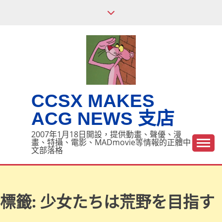
Skip
to
content
CCSX MAKES
ACG NEWS 支店
2007年1月18日開設，提供動畫、聲優、漫
畫、特攝、電影、MADmovie等情報的正體中
文部落格
標籤:
少女たちは荒野を目指す