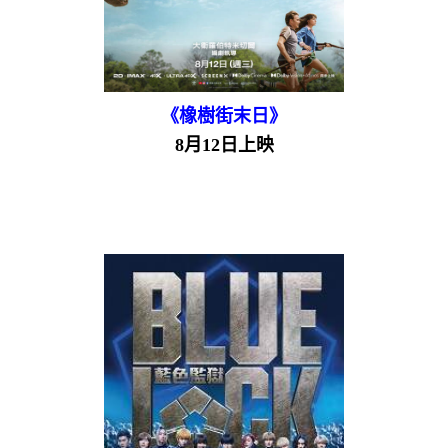
《橡樹街末日》
8月12日上映