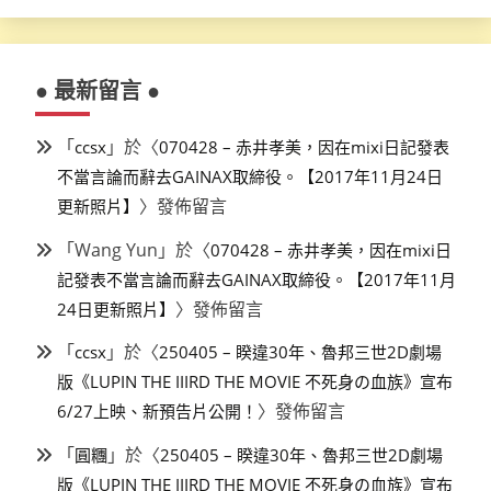
● 最新留言 ●
「
」於〈
ccsx
070428 – 赤井孝美，因在mixi日記發表
不當言論而辭去GAINAX取締役。【2017年11月24日
〉發佈留言
更新照片】
「
Wang Yun
」於〈
070428 – 赤井孝美，因在mixi日
記發表不當言論而辭去GAINAX取締役。【2017年11月
〉發佈留言
24日更新照片】
「
」於〈
ccsx
250405 – 睽違30年、魯邦三世2D劇場
版《LUPIN THE IIIRD THE MOVIE 不死身の血族》宣布
〉發佈留言
6/27上映、新預告片公開！
「
」於〈
圓糰
250405 – 睽違30年、魯邦三世2D劇場
版《LUPIN THE IIIRD THE MOVIE 不死身の血族》宣布