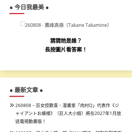
● 今日我最美 ●
猜猜她是誰？
長按圖片看答案！
● 最新文章 ●
260808 – 巨女控歡喜、漫畫家「肉村Q」代表作《ジ
ャイアントお嬢様》（巨人大小姐）將在2027年1月放
送電視動畫版！