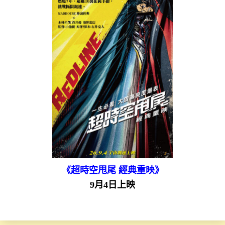
《超時空甩尾 經典重映》
9月4日上映