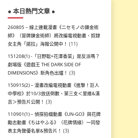
● 本日熱門文章 ●
260805 – 線上連載漫畫《ニセモノの錬金術
師》（冒牌鍊金術師）將改編電視動畫、奴隸
(11)
女主角「諾拉」海報公開中！
151208(1) -「日野聡×花澤香菜」是反派嗎？
劇場版《遊戲王 THE DARK SIDE OF
(3)
DIMENSIONS》新角色出爐！
150915(2) – 漫畫改編電視動畫《進撃！巨人
中學校》於10/3放送倒數、第三支＜里維&漢
(3)
吉＞預告片公開！
110901(1) – 偵探拍檔動畫《UN-GO》與花牌
勵志動畫《ちはやふる》（花牌情緣）一同發
(3)
表主角聲優名單&預告片！