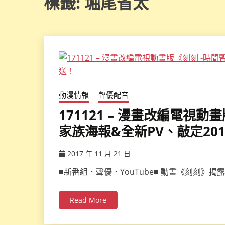
標籤:
堀尾省太
動漫情報
聲優配音
171121 – 漫畫改編電視
家族海報&全新PV、敲定201
2017 年 11 月 21 日
ccsx
■新番組．聲優．YouTube■ 動畫《刻刻》揭
Read More