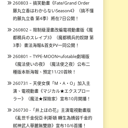
260803 – 搞笑動畫《Fate/Grand Order
藤丸立香はわからないSeason4》（搞不懂
的藤丸立香 第4季）將在7日公開！
260802 – 限制級漫畫改編電視動畫版《魔
都精兵のスレイブ3》（魔都精兵的奴隸 第
3季）書法海報&首支PV一同公開！
260801 – TYPE-MOON×ufotable劇場版
《魔法使いの夜》（魔法使之夜）公布二
種版本新海報、預定11/20首映！
260731 – 天使女僕「M・A・O」加入主
演、電視動畫《マジカル★エクスプロー
ラー》（魔法★探險家）宣布10月開播！
260730 -「井上ほの花」主演電視動畫版
《亂世千金倪亞·利斯頓 轉生為嬌弱千金的
弒神武人華麗無雙錄》宣布10/6首播！