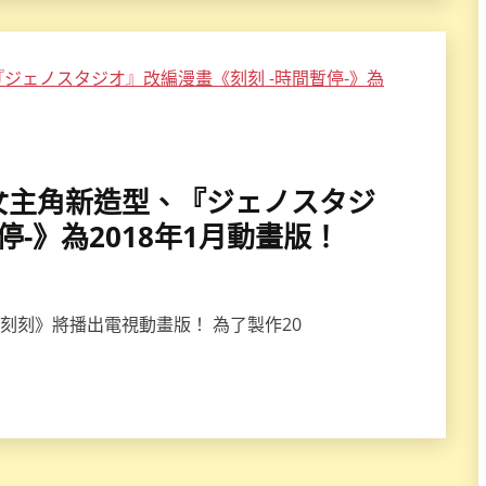
設計女主角新造型、『ジェノスタジ
停-》為2018年1月動畫版！
畫《刻刻》將播出電視動畫版！ 為了製作20