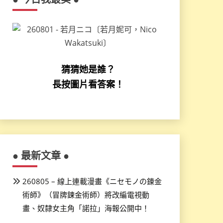
猜猜她是誰？
長按圖片看答案！
● 最新文章 ●
260805 – 線上連載漫畫《ニセモノの錬金
術師》（冒牌鍊金術師）將改編電視動
畫、奴隸女主角「諾拉」海報公開中！