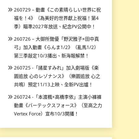
260729 – 動畫《この素晴らしい世界に祝
福を！4》（為美好的世界獻上祝福！第4
季）瞄準2027年放送、紀念PV公開中！
260726 – 大御所聲優「野沢雅子×田中真
弓」加入動畫《らんま1/2》（亂馬1/2）
第三季敲定10/3播出、新海報解禁！
260725 -「諸星すみれ」加入劇場版《楽
園追放 心のレゾナンス》（樂園追放 心之
共鳴）預定11/13上映、全新PV出爐！
260724 -「本渡楓×高橋李依」主演小褲褲
動畫《バーテックスフォース》（至高之力
Vertex Force）宣布10/3開播！