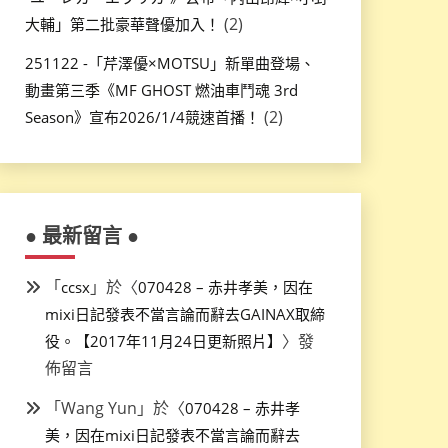
(2)
大輔」第二批豪華聲優加入！
251122 -「芹澤優×MOTSU」新單曲登場、
動畫第三季《MF GHOST 燃油車鬥魂 3rd
(2)
Season》宣布2026/1/4競速首播！
● 最新留言 ●
「
」於〈
ccsx
070428 – 赤井孝美，因在
mixi日記發表不當言論而辭去GAINAX取締
〉發
役。【2017年11月24日更新照片】
佈留言
「
Wang Yun
」於〈
070428 – 赤井孝
美，因在mixi日記發表不當言論而辭去