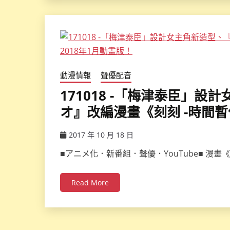
動漫情報
聲優配音
171018 -「梅津泰臣」
オ』改編漫畫《刻刻 -時間暫
2017 年 10 月 18 日
ccsx
■アニメ化．新番組．聲優．YouTube■ 漫
Read More