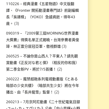
110226 – 經典漫畫《五星物語》中文版翻
譯、《Frontier 開拓動漫畫專門誌》前副編輯
長「吳建樟」（YOKO）急遽病逝，得年43
(3)
歲。
090319 – 『2009第三屆MORNING世界漫畫
大獎賽』得獎名單正式揭曉，台灣參賽者黃俊
(3)
璋、林正寰分居冠亞軍、傲視群雄
260525 – 不論你是山西人？平東人？請先觀
賞動畫《正反対な君と僕》（相反的你和我）
(2)
第二季全新PV、將於7/5首播！
260222 – 魔禁超砲系列電視動畫版《とある
暗部の少女共棲》（暗部共生少女）將在今年
(2)
播出、由「長井龍雪」監督！
260213 – 7月京阿尼動畫《二十世紀電氣目録
-ユーレカ・エヴリカ-》公布「内山昂輝×小野