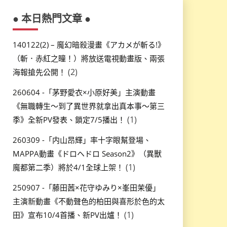
● 本日熱門文章 ●
140122(2) – 魔幻暗殺漫畫《アカメが斬る!》
（斬．赤紅之瞳！）將放送電視動畫版、兩張
(2)
海報搶先公開！
260604 -「茅野愛衣×小原好美」主演動畫
《無職轉生～到了異世界就拿出真本事～第三
(1)
季》全新PV發表、鎖定7/5播出！
260309 -「内山昂輝」率十字眼幫登場、
MAPPA動畫《ドロヘドロ Season2》（異獸
(1)
魔都第二季）將於4/1全球上架！
250907 -「藤田茜×花守ゆみり×峯田茉優」
主演新動畫《不動聲色的柏田與喜形於色的太
(1)
田》宣布10/4首播、新PV出爐！