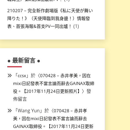
210207 – 完全新作劇場版《私に天使が舞い
降りた！》（天使降臨到我身邊！）情報發
(1)
表、首張海報&首支PV一同出爐！
● 最新留言 ●
「
」於〈
ccsx
070428 – 赤井孝美，因在
mixi日記發表不當言論而辭去GAINAX取締
〉發
役。【2017年11月24日更新照片】
佈留言
「
Wang Yun
」於〈
070428 – 赤井孝
美，因在mixi日記發表不當言論而辭去
GAINAX取締役。【2017年11月24日更新