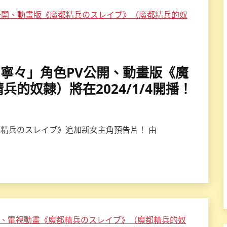
「稗田寧々」角色PV公開、動畫版《魔
的奴隸）將在2024/1/4開播！
魔都精兵のスレイブ》追加新女主角預告片！ 由