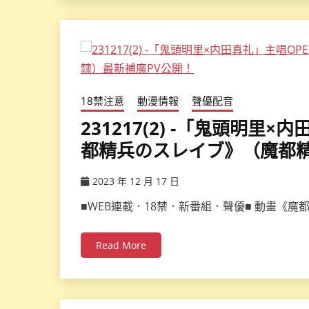
18禁注意
動漫情報
聲優配音
231217(2) -「鬼頭明里
都精兵のスレイブ》（魔都精
2023 年 12 月 17 日
ccsx
■WEB連載．18禁．新番組．聲優■ 動畫《
Read More