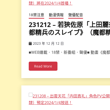
18禁注意
動漫情報
聲優配音
231212 – 若狹佐原「上
都精兵のスレイブ》（魔都精兵
2023 年 12 月 12 日
ccsx
■WEB連載．18禁．新番組．聲優■ 動畫《
Read More