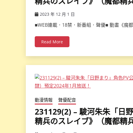
精兵のスレイブ》（魔都精兵
2023 年 12 月 1 日
ccsx
■WEB連載．18禁．新番組．聲優■ 動畫《
Read More
動漫情報
聲優配音
231129(2) – 駿河朱朱
精兵のスレイブ》（魔都精兵