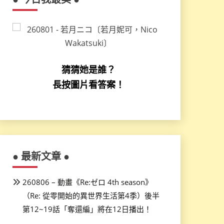
猜猜她是誰？
長按圖片看答案！
● 最新文章 ●
260806 – 動畫《Re:ゼロ 4th season》
（Re: 從零開始的異世界生活第4季）後半
第12~19話「奪還編」將在12日播出！