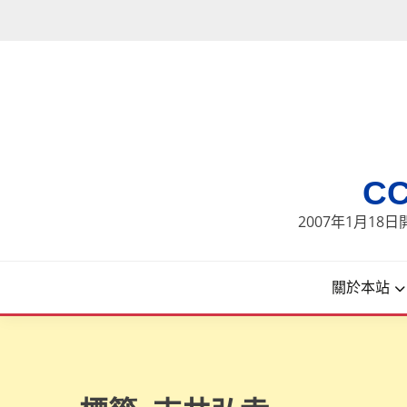
Skip
to
content
C
2007年1月1
關於本站