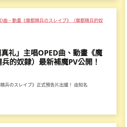
×内田真礼」主唱OPED曲、動畫《魔
兵的奴隸）最新補魔PV公開！
魔都精兵のスレイブ》正式預告片出爐！ 由知名