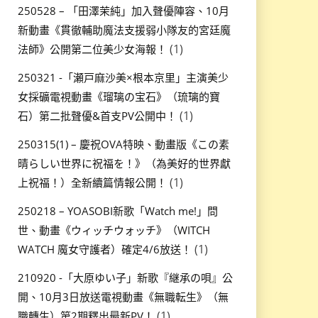
250528 – 「田澤茉純」加入聲優陣容、10月
新動畫《貫徹輔助魔法支援弱小隊友的宮廷魔
(1)
法師》公開第二位美少女海報！
250321 -「瀬戸麻沙美×根本京里」主演美少
女採礦電視動畫《瑠璃の宝石》（琉璃的寶
(1)
石）第二批聲優&首支PV公開中！
250315(1) – 慶祝OVA特映、動畫版《この素
晴らしい世界に祝福を！》（為美好的世界獻
(1)
上祝福！）全新續篇情報公開！
250218 – YOASOBI新歌「Watch me!」問
世、動畫《ウィッチウォッチ》（WITCH
(1)
WATCH 魔女守護者）確定4/6放送！
210920 -「大原ゆい子」新歌『継承の唄』公
開、10月3日放送電視動畫《無職転生》（無
(1)
職轉生）第2期釋出最新PV！