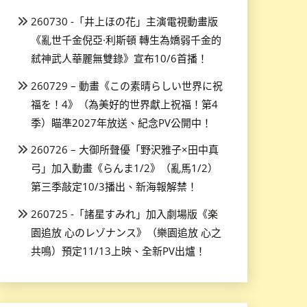
260730 -「井上ほの花」主演電視動畫版
《亂世千金倪亞·利斯頓 轉生為嬌弱千金的
弒神武人華麗無雙錄》宣布10/6首播！
260729 – 動畫《この素晴らしい世界に祝
福を！4》（為美好的世界獻上祝福！第4
季）瞄準2027年放送、紀念PV公開中！
260726 – 大御所聲優「野沢雅子×田中真
弓」加入動畫《らんま1/2》（亂馬1/2）
第三季敲定10/3播出、新海報解禁！
260725 -「諸星すみれ」加入劇場版《楽
園追放 心のレゾナンス》（樂園追放 心之
共鳴）預定11/13上映、全新PV出爐！