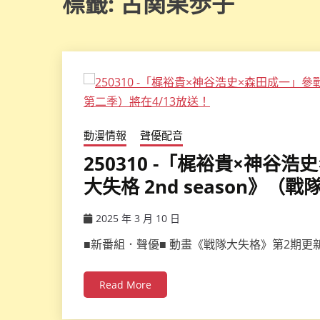
標籤:
古関果歩子
動漫情報
聲優配音
250310 -「梶裕貴×神
大失格 2nd season》（
2025 年 3 月 10 日
ccsx
■新番組．聲優■ 動畫《戦隊大失格》第2期更新
Read More