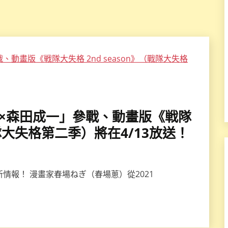
谷浩史×森田成一」參戰、動畫版《戦隊
戰隊大失格第二季）將在4/13放送！
情報！ 漫畫家春場ねぎ（春場蔥）從2021