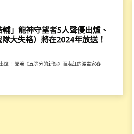
鳥海浩輔」龍神守望者5人聲優出爐、
隊大失格）將在2024年放送！
優出爐！ 靠著《五等分的新娘》而走紅的漫畫家春