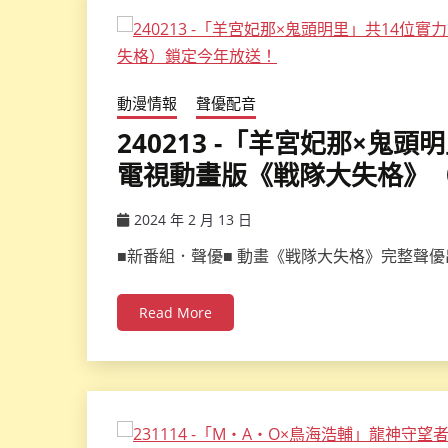
動漫情報
聲優配音
240213 -「羊宮妃那×鬼
電視動畫版《戦隊大失格》
2024 年 2 月 13 日
ccsx
■新番組．聲優■ 動畫《戦隊大失格》完整聲
Read More