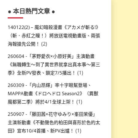
● 本日熱門文章 ●
140122(2) – 魔幻暗殺漫畫《アカメが斬る!》
（斬．赤紅之瞳！）將放送電視動畫版、兩張
(2)
海報搶先公開！
260604 -「茅野愛衣×小原好美」主演動畫
《無職轉生～到了異世界就拿出真本事～第三
(1)
季》全新PV發表、鎖定7/5播出！
260309 -「内山昂輝」率十字眼幫登場、
MAPPA動畫《ドロヘドロ Season2》（異獸
(1)
魔都第二季）將於4/1全球上架！
250907 -「藤田茜×花守ゆみり×峯田茉優」
主演新動畫《不動聲色的柏田與喜形於色的太
(1)
田》宣布10/4首播、新PV出爐！