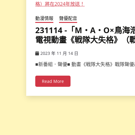
動漫情報
聲優配音
231114 -「M・A・O×
電視動畫《戦隊大失格》（戰
2023 年 11 月 14 日
ccsx
■新番組．聲優■ 動畫《戦隊大失格》戰隊聲
Read More