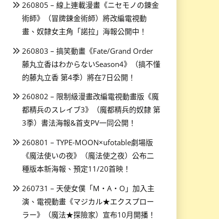
260805 – 線上連載漫畫《ニセモノの錬金
術師》（冒牌鍊金術師）將改編電視動
畫、奴隸女主角「諾拉」海報公開中！
260803 – 搞笑動畫《Fate/Grand Order
藤丸立香はわからないSeason4》（搞不懂
的藤丸立香 第4季）將在7日公開！
260802 – 限制級漫畫改編電視動畫版《魔
都精兵のスレイブ3》（魔都精兵的奴隸 第
3季）書法海報&首支PV一同公開！
260801 – TYPE-MOON×ufotable劇場版
《魔法使いの夜》（魔法使之夜）公布二
種版本新海報、預定11/20首映！
260731 – 天使女僕「M・A・O」加入主
演、電視動畫《マジカル★エクスプロー
ラー》（魔法★探險家）宣布10月開播！