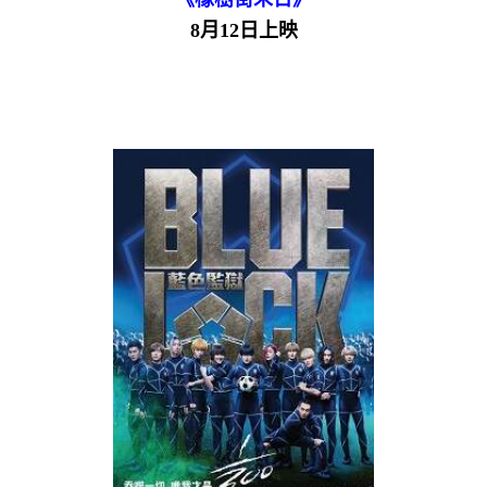
8月12日上映