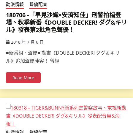
動漫情報
聲優配音
180706 -「早見沙織×安済知佳」刑警拍檔登
場、秋季新番《DOUBLE DECKER! ダグ&キリ
ル》發表第2批角色聲優！
2018 年 7 月 6 日
ccsx
■新番組．聲優■ 動畫《DOUBLE DECKER! ダグ＆キリ
ル》追加聲優陣容！ 曾經
Read More
動漫情報
聲優配音