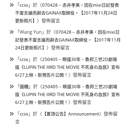
「
」於〈
ccsx
070428 – 赤井孝美，因在mixi日記發表
不當言論而辭去GAINAX取締役。【2017年11月24日
〉發佈留言
更新照片】
「
Wang Yun
」於〈
070428 – 赤井孝美，因在mixi日
記發表不當言論而辭去GAINAX取締役。【2017年11月
〉發佈留言
24日更新照片】
「
」於〈
ccsx
250405 – 睽違30年、魯邦三世2D劇場
版《LUPIN THE IIIRD THE MOVIE 不死身の血族》宣布
〉發佈留言
6/27上映、新預告片公開！
「
」於〈
圓糰
250405 – 睽違30年、魯邦三世2D劇場
版《LUPIN THE IIIRD THE MOVIE 不死身の血族》宣布
〉發佈留言
6/27上映、新預告片公開！
「
」於〈
〉發佈留
ccsx
【置頂公告】Announcement
言