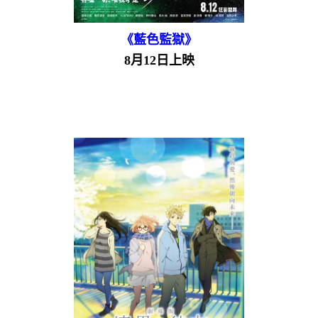
《藍色監獄》
8月12日上映