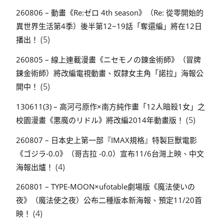
260806 – 動畫《Re:ゼロ 4th season》（Re: 從零開始的
異世界生活第4季）後半第12~19話「奪還編」將在12日
(5)
播出！
260805 – 線上連載漫畫《ニセモノの錬金術師》（冒牌
鍊金術師）將改編電視動畫、奴隸女主角「諾拉」海報公
(5)
開中！
130611(3) – 高河弓原作×南方純作畫「12人暗殺1女」之
(5)
校園漫畫《悪魔のリドル》將改編2014年動畫版！
260807 – 日本史上第一部『IMAX規格』特製巨獸電影
《ゴジラ-0.0》（哥吉拉 -0.0）宣布11/6台灣上映、中文
(4)
海報出爐！
260801 – TYPE-MOON×ufotable劇場版《魔法使いの
夜》（魔法使之夜）公布二種版本新海報、預定11/20首
(4)
映！