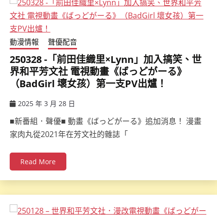
動漫情報
聲優配音
250328 -「前田佳織里×Lynn」加入搞笑、世
界和平芳文社 電視動畫《ばっどがーる》
（BadGirl 壞女孩）第一支PV出爐！
2025 年 3 月 28 日
ccsx
■新番組．聲優■ 動畫《ばっどがーる》追加消息！ 漫畫
家肉丸從2021年在芳文社的雜誌「
Read More