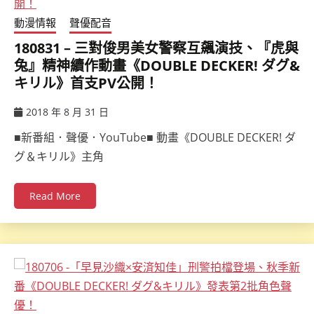
動漫情報
聲優配音
180831 – 三對俊男美女警察互飆演技、『虎與
兔』精神續作動畫《DOUBLE DECKER! ダグ&
キリル》首支PV公開！
2018 年 8 月 31 日
ccsx
■新番組．聲優．YouTube■ 動畫《DOUBLE DECKER! ダ
グ＆キリル》主角
Read More