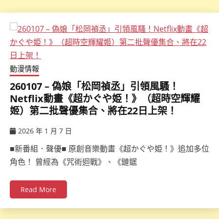
動漫情報
260107 – 偽娘「松岡禎丞」引領風騷！
Netflix動畫《超かぐや姫！》（超時空輝耀
姬）第二批聲優集合、將在22日上架！
2026 年 1 月 7 日
ccsx
■新番組．聲優■ 原創音樂動畫《超かぐや姫！》追加多位
角色！ 曾經為《咒術迴戰》、《鏈鋸
Read More