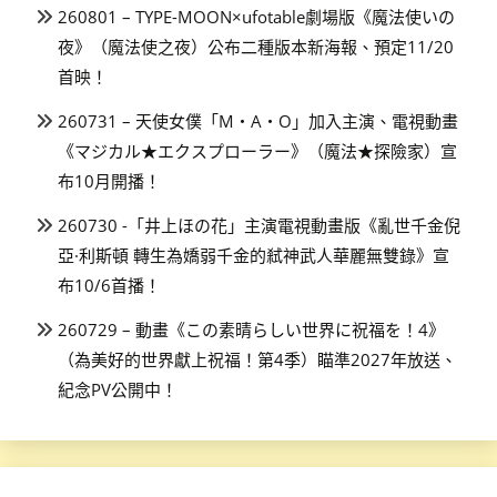
260801 – TYPE-MOON×ufotable劇場版《魔法使いの
夜》（魔法使之夜）公布二種版本新海報、預定11/20
首映！
260731 – 天使女僕「M・A・O」加入主演、電視動畫
《マジカル★エクスプローラー》（魔法★探險家）宣
布10月開播！
260730 -「井上ほの花」主演電視動畫版《亂世千金倪
亞·利斯頓 轉生為嬌弱千金的弒神武人華麗無雙錄》宣
布10/6首播！
260729 – 動畫《この素晴らしい世界に祝福を！4》
（為美好的世界獻上祝福！第4季）瞄準2027年放送、
紀念PV公開中！