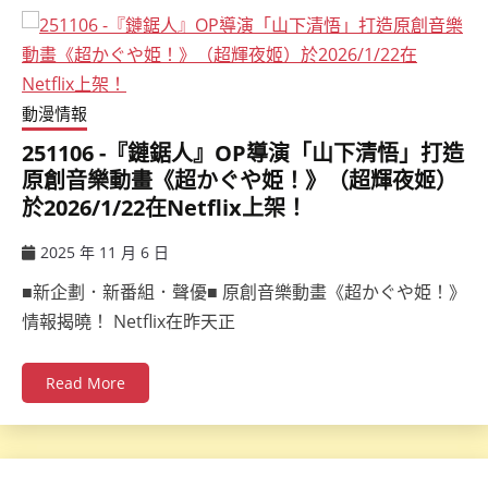
動漫情報
251106 -『鏈鋸人』OP導演「山下清悟」打造
原創音樂動畫《超かぐや姫！》（超輝夜姬）
於2026/1/22在Netflix上架！
2025 年 11 月 6 日
ccsx
■新企劃．新番組．聲優■ 原創音樂動畫《超かぐや姫！》
情報揭曉！ Netflix在昨天正
Read More