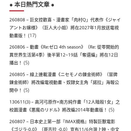
● 本日熱門文章 ●
260808 – 巨女控歡喜、漫畫家「肉村Q」代表作《ジャイ
アントお嬢様》（巨人大小姐）將在2027年1月放送電視
(17)
動畫版！
260806 – 動畫《Re:ゼロ 4th season》（Re: 從零開始的
異世界生活第4季）後半第12~19話「奪還編」將在12日
(5)
播出！
260805 – 線上連載漫畫《ニセモノの錬金術師》（冒牌
鍊金術師）將改編電視動畫、奴隸女主角「諾拉」海報公
(5)
開中！
130611(3) – 高河弓原作×南方純作畫「12人暗殺1女」之
(5)
校園漫畫《悪魔のリドル》將改編2014年動畫版！
260807 – 日本史上第一部『IMAX規格』特製巨獸電影
《ゴジラ-0.0》（哥吉拉 -0.0）宣布11/6台灣上映、中文