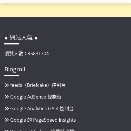
● 網站人氣 ●
瀏覽人數：45831704
Blogroll
feeds（Briefcake）控制台
Google AdSense 控制台
Google Analytics GA-4 控制台
Google 的 PageSpeed Insights