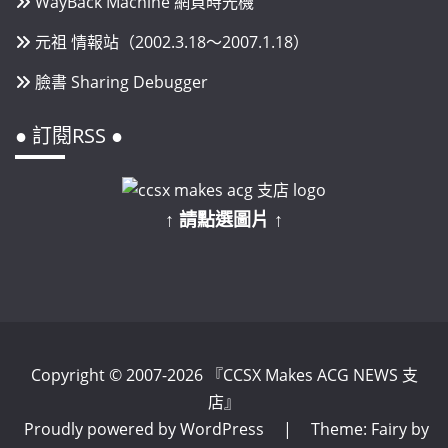
WayBack Machine 網頁時光機
元祖 情報站（2002.3.18～2007.1.18）
臉書 Sharing Debugger
● 訂閱RSS ●
↑ 請點選圖片 ↑
Copyright © 2007-2026 『CCSX Makes ACG NEWS 支
店』
Proudly powered by WordPress
|
Theme: Fairy by