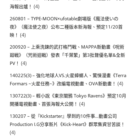
(4)
海報出爐！
260801 – TYPE-MOON×ufotable劇場版《魔法使いの
夜》（魔法使之夜）公布二種版本新海報、預定11/20首
(4)
映！
200920 – 上乘洗鍊的武打格鬥戰、MAPPA新動畫《呪術
廻戦》（咒術迴戰）發表「千葉繁」第3批聲優名單&全新
(4)
PV！
140225(3) – 強化地球人VS.火星蟑螂人、驚悚漫畫《Terra
(4)
Formars ~火星任務~》改編電視動畫、OVA新動畫！
130722(3) – 輕小說《東京闇鴉 Tokyo Ravens》預定10月
(4)
開播電視動畫、首張海報大公開！
130207 – 從『Kickstarter』學到的10件事…動畫公司
Production I.G分享新片《Kick-Heart》群眾集資甘苦談！
(4)