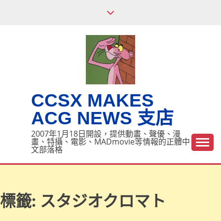
Skip
to
content
CCSX MAKES
ACG NEWS 支店
2007年1月18日開設，提供動畫、聲優、漫
畫、特攝、電影、MADmovie等情報的正體中
文部落格
標籤:
スタジオクロマト