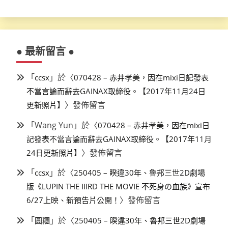
● 最新留言 ●
「
」於〈
ccsx
070428 – 赤井孝美，因在mixi日記發表
不當言論而辭去GAINAX取締役。【2017年11月24日
〉發佈留言
更新照片】
「
Wang Yun
」於〈
070428 – 赤井孝美，因在mixi日
記發表不當言論而辭去GAINAX取締役。【2017年11月
〉發佈留言
24日更新照片】
「
」於〈
ccsx
250405 – 睽違30年、魯邦三世2D劇場
版《LUPIN THE IIIRD THE MOVIE 不死身の血族》宣布
〉發佈留言
6/27上映、新預告片公開！
「
」於〈
圓糰
250405 – 睽違30年、魯邦三世2D劇場