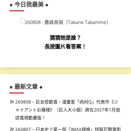
● 今日我最美 ●
猜猜她是誰？
長按圖片看答案！
● 最新文章 ●
260808 – 巨女控歡喜、漫畫家「肉村Q」代表作《ジ
ャイアントお嬢様》（巨人大小姐）將在2027年1月放
送電視動畫版！
260807 – 日本史上第一部『IMAX規格』特製巨獸電影