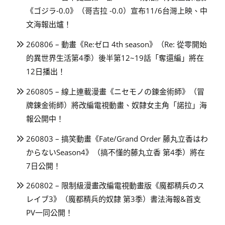
《ゴジラ-0.0》（哥吉拉 -0.0）宣布11/6台灣上映、中
文海報出爐！
260806 – 動畫《Re:ゼロ 4th season》（Re: 從零開始
的異世界生活第4季）後半第12~19話「奪還編」將在
12日播出！
260805 – 線上連載漫畫《ニセモノの錬金術師》（冒
牌鍊金術師）將改編電視動畫、奴隸女主角「諾拉」海
報公開中！
260803 – 搞笑動畫《Fate/Grand Order 藤丸立香はわ
からないSeason4》（搞不懂的藤丸立香 第4季）將在
7日公開！
260802 – 限制級漫畫改編電視動畫版《魔都精兵のス
レイブ3》（魔都精兵的奴隸 第3季）書法海報&首支
PV一同公開！