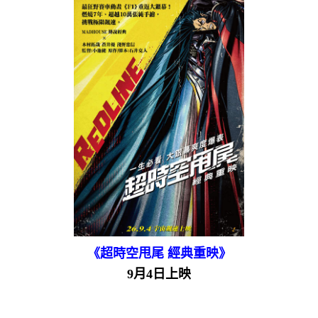
《超時空甩尾 經典重映》
9月4日上映