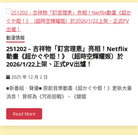
動漫情報
251202 – 吉祥物「釘宮理恵」亮相！Netflix
動畫《超かぐや姫！》（超時空輝耀姬）於
2026/1/22上架、正式PV出爐！
2025 年 12 月 2 日
ccsx
■新番組．聲優■ 原創音樂動畫《超かぐや姫！》更新大量
消息！ 曾經為《咒術迴戰》、《鏈鋸
Read More