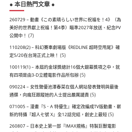
● 本日熱門文章 ●
260729 – 動畫《この素晴らしい世界に祝福を！4》（為
美好的世界獻上祝福！第4季）瞄準2027年放送、紀念PV
(7)
公開中！
110208(2) – 科幻賽車劇場版《REDLINE 超時空甩尾》確
(5)
定5/20在台灣正式上映！
100119(1) – 本屆的金球獎總計16個大銀幕獎項之中，就
(5)
有四項是由3-D立體電影作品所包辦
090224 – 女性聲優池澤春菜在個人網站發表聲明與最後
(5)
通牒，向瘋狂跟蹤她的人士提出嚴厲譴責
071005 – 漫畫『S．A 特優生』確定改編成TV版動畫、嶄
(5)
新的特攝『超人七號 X』全12話完結，創史上最短
260807 – 日本史上第一部『IMAX規格』特製巨獸電影