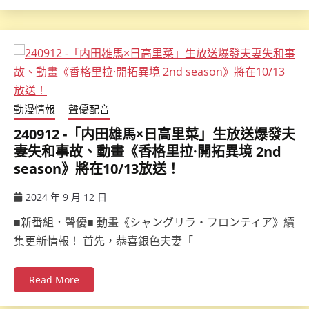
動漫情報
聲優配音
240912 -「内田雄馬×日高里菜」生放送爆發夫
妻失和事故、動畫《香格里拉·開拓異境 2nd
season》將在10/13放送！
2024 年 9 月 12 日
ccsx
■新番組．聲優■ 動畫《シャングリラ・フロンティア》續
集更新情報！ 首先，恭喜銀色夫妻「
Read More