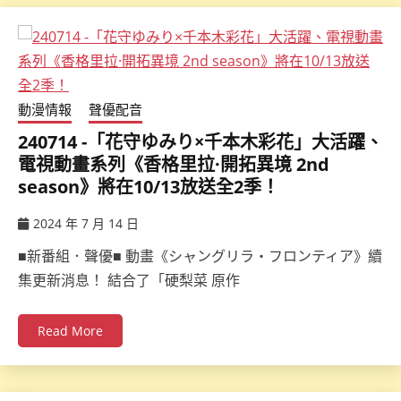
動漫情報
聲優配音
240714 -「花守ゆみり×千本木彩花」大活躍、
電視動畫系列《香格里拉·開拓異境 2nd
season》將在10/13放送全2季！
2024 年 7 月 14 日
ccsx
■新番組．聲優■ 動畫《シャングリラ・フロンティア》續
集更新消息！ 結合了「硬梨菜 原作
Read More