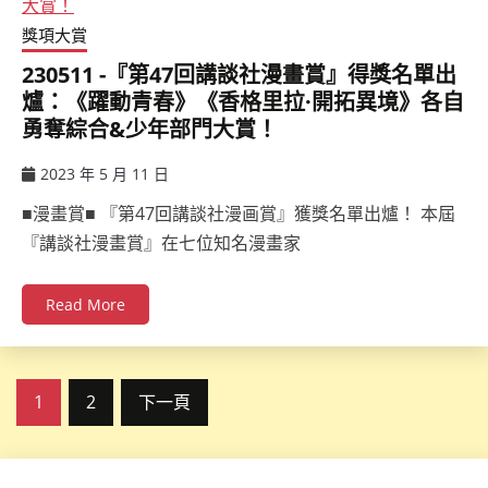
獎項大賞
230511 -『第47回講談社漫畫賞』得獎名單出
爐：《躍動青春》《香格里拉·開拓異境》各自
勇奪綜合&少年部門大賞！
2023 年 5 月 11 日
ccsx
■漫畫賞■ 『第47回講談社漫画賞』獲獎名單出爐！ 本屆
『講談社漫畫賞』在七位知名漫畫家
Read More
文
1
2
下一頁
章
分