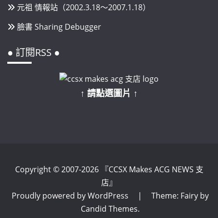
元祖 情報站（2002.3.18～2007.1.18）
臉書 Sharing Debugger
● 訂閱RSS ●
↑ 請點選圖片 ↑
Copyright © 2007-2026 『CCSX Makes ACG NEWS 支
店』
Proudly powered by WordPress
|
Theme: Fairy by
Candid Themes
.