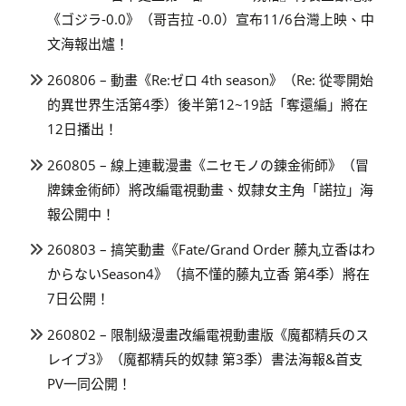
《ゴジラ-0.0》（哥吉拉 -0.0）宣布11/6台灣上映、中
文海報出爐！
260806 – 動畫《Re:ゼロ 4th season》（Re: 從零開始
的異世界生活第4季）後半第12~19話「奪還編」將在
12日播出！
260805 – 線上連載漫畫《ニセモノの錬金術師》（冒
牌鍊金術師）將改編電視動畫、奴隸女主角「諾拉」海
報公開中！
260803 – 搞笑動畫《Fate/Grand Order 藤丸立香はわ
からないSeason4》（搞不懂的藤丸立香 第4季）將在
7日公開！
260802 – 限制級漫畫改編電視動畫版《魔都精兵のス
レイブ3》（魔都精兵的奴隸 第3季）書法海報&首支
PV一同公開！