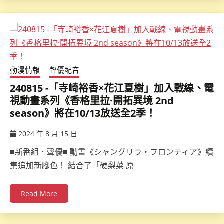
動漫情報
聲優配音
240815 -「寺崎裕香×花江夏樹」加入戰線、電
視動畫系列《香格里拉·開拓異境 2nd
season》將在10/13放送全2季！
2024 年 8 月 15 日
ccsx
■新番組．聲優■ 動畫《シャングリラ・フロンティア》續
集追加新腳色！ 結合了「硬梨菜 原
Read More