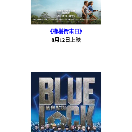
《橡樹街末日》
8月12日上映