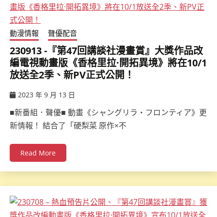
動漫情報
聲優配音
230913 -『第47回講談社漫畫賞』大獎作品改
編電視動畫版《香格里拉·開拓異境》將在10/1
放送全2季、新PV正式公開！
2023 年 9 月 13 日
ccsx
■新番組．聲優■ 動畫《シャングリラ・フロンティア》更
新情報！ 結合了「硬梨菜 原作×不
Read More