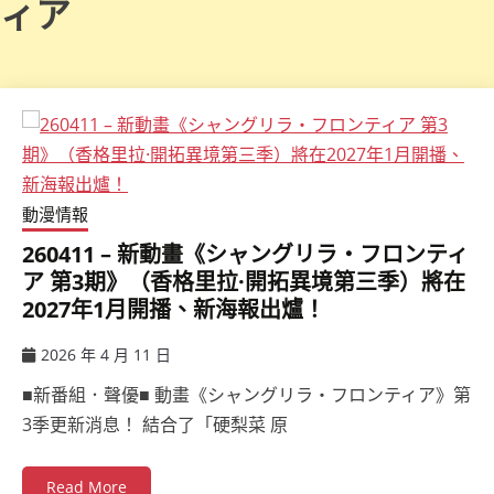
ィア
動漫情報
260411 – 新動畫《シャングリラ・フロンティ
ア 第3期》（香格里拉·開拓異境第三季）將在
2027年1月開播、新海報出爐！
2026 年 4 月 11 日
ccsx
■新番組．聲優■ 動畫《シャングリラ・フロンティア》第
3季更新消息！ 結合了「硬梨菜 原
Read More