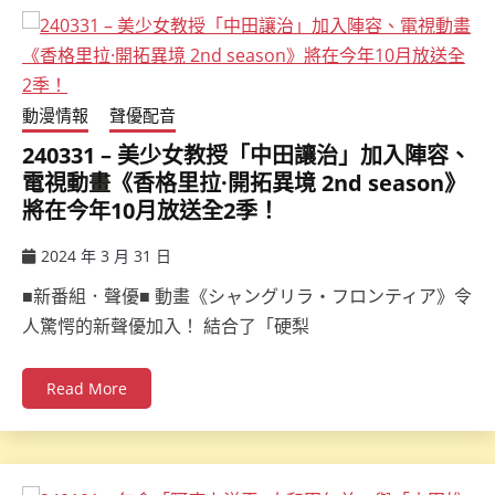
動漫情報
聲優配音
240331 – 美少女教授「中田讓治」加入陣容、
電視動畫《香格里拉·開拓異境 2nd season》
將在今年10月放送全2季！
2024 年 3 月 31 日
ccsx
■新番組．聲優■ 動畫《シャングリラ・フロンティア》令
人驚愕的新聲優加入！ 結合了「硬梨
Read More