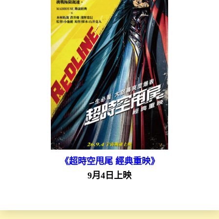
《超時空甩尾 經典重映》
9月4日上映