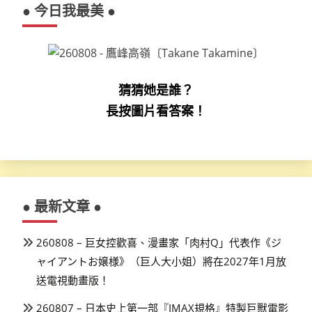
● 今日我最美 ●
頁
猜猜她是誰？
長按圖片看答案！
● 最新文章 ●
260808 – 巨女控歡喜、漫畫家「肉村Q」代表作《ジ
ャイアントお嬢様》（巨人大小姐）將在2027年1月放
送電視動畫版！
260807 – 日本史上第一部『IMAX規格』特製巨獸電影