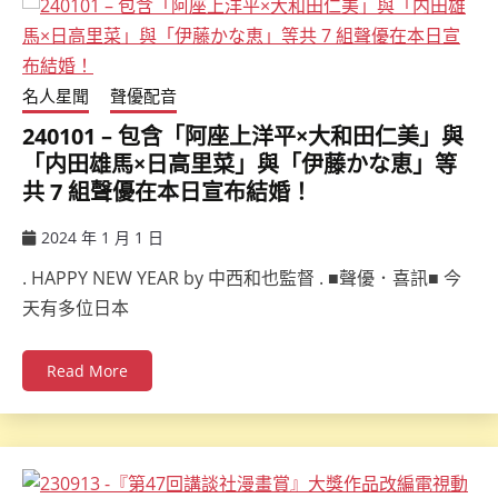
名人星聞
聲優配音
240101 – 包含「阿座上洋平×大和田仁美」與
「内田雄馬×日高里菜」與「伊藤かな恵」等
共 7 組聲優在本日宣布結婚！
2024 年 1 月 1 日
ccsx
. HAPPY NEW YEAR by 中西和也監督 . ■聲優．喜訊■ 今
天有多位日本
Read More