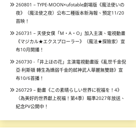
260801 – TYPE-MOON×ufotable劇場版《魔法使いの
夜》（魔法使之夜）公布二種版本新海報、預定11/20
首映！
260731 – 天使女僕「M・A・O」加入主演、電視動畫
《マジカル★エクスプローラー》（魔法★探險家）宣
布10月開播！
260730 -「井上ほの花」主演電視動畫版《亂世千金倪
亞·利斯頓 轉生為嬌弱千金的弒神武人華麗無雙錄》宣
布10/6首播！
260729 – 動畫《この素晴らしい世界に祝福を！4》
（為美好的世界獻上祝福！第4季）瞄準2027年放送、
紀念PV公開中！