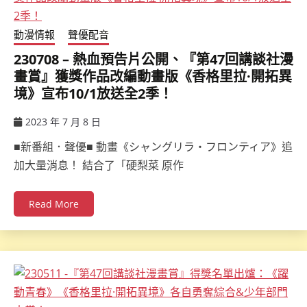
動漫情報
聲優配音
230708 – 熱血預告片公開、『第47回講談社漫
畫賞』獲獎作品改編動畫版《香格里拉·開拓異
境》宣布10/1放送全2季！
2023 年 7 月 8 日
ccsx
■新番組．聲優■ 動畫《シャングリラ・フロンティア》追
加大量消息！ 結合了「硬梨菜 原作
Read More