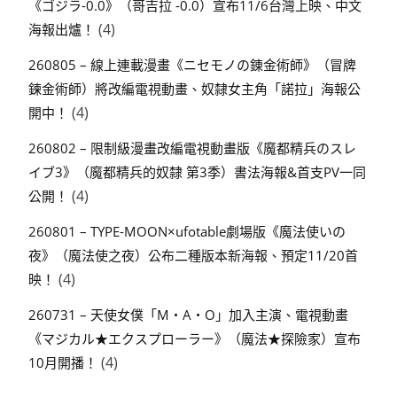
《ゴジラ-0.0》（哥吉拉 -0.0）宣布11/6台灣上映、中文
(4)
海報出爐！
260805 – 線上連載漫畫《ニセモノの錬金術師》（冒牌
鍊金術師）將改編電視動畫、奴隸女主角「諾拉」海報公
(4)
開中！
260802 – 限制級漫畫改編電視動畫版《魔都精兵のスレ
イブ3》（魔都精兵的奴隸 第3季）書法海報&首支PV一同
(4)
公開！
260801 – TYPE-MOON×ufotable劇場版《魔法使いの
夜》（魔法使之夜）公布二種版本新海報、預定11/20首
(4)
映！
260731 – 天使女僕「M・A・O」加入主演、電視動畫
《マジカル★エクスプローラー》（魔法★探險家）宣布
(4)
10月開播！