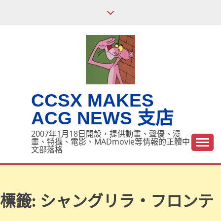
Skip
to
content
CCSX MAKES
ACG NEWS 支店
2007年1月18日開設，提供動畫、聲優、漫
畫、特攝、電影、MADmovie等情報的正體中
文部落格
標籤:
シャングリラ・フロンテ